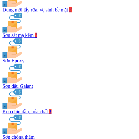
Dung môi tẩy rửa, vệ sinh bề mặt
3
Sơn sắt mạ kẽm
1
Sơn Epoxy
Sơn dầu Galant
Keo chịu dầu, hóa chất
1
Sơn chống thấm