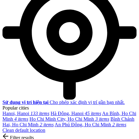
Sử dụng vị trí hiện tại
Cho phép xác định vị trí gần bạn nhất.
Popular cities
Hanoi, Hanoi
133 items
Hà Đông, Hanoi
45 items
An Bình, Ho Chi
Minh
4 items
Ho Chi Minh City, Ho Chi Minh
3 items
Bình Chánh
Hai, Ho Chi Minh
2 items
An Phú Đông, Ho Chi Minh
2 items
Clean default location
Filter results