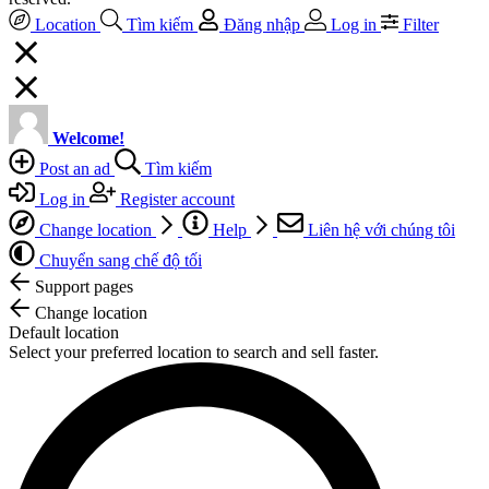
Location
Tìm kiếm
Đăng nhập
Log in
Filter
Welcome!
Post an ad
Tìm kiếm
Log in
Register account
Change location
Help
Liên hệ với chúng tôi
Chuyển sang chế độ tối
Support pages
Change location
Default location
Select your preferred location to search and sell faster.