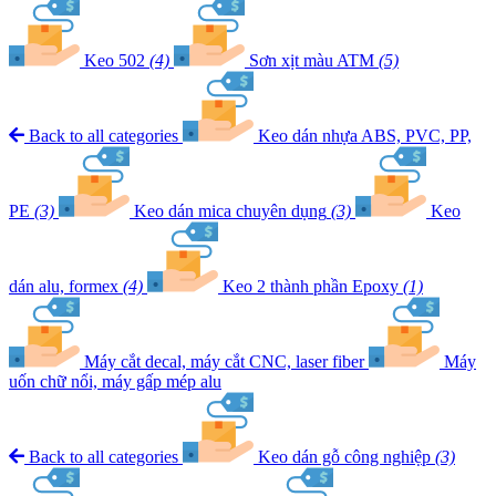
Keo 502
(4)
Sơn xịt màu ATM
(5)
Back to all categories
Keo dán nhựa ABS, PVC, PP,
PE
(3)
Keo dán mica chuyên dụng
(3)
Keo
dán alu, formex
(4)
Keo 2 thành phần Epoxy
(1)
Máy cắt decal, máy cắt CNC, laser fiber
Máy
uốn chữ nổi, máy gấp mép alu
Back to all categories
Keo dán gỗ công nghiệp
(3)