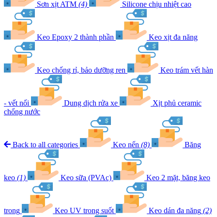
Sơn xịt ATM
(4)
Silicone chịu nhiệt cao
Keo Epoxy 2 thành phần
Keo xịt đa năng
Keo chống rỉ, bảo dưỡng ren
Keo trám vết hàn
- vết nối
Dung dịch rửa xe
Xịt phủ ceramic
chống nước
Back to all categories
Keo nến
(8)
Băng
keo
(1)
Keo sữa (PVAc)
Keo 2 mặt, băng keo
trong
Keo UV trong suốt
Keo dán đa năng
(2)