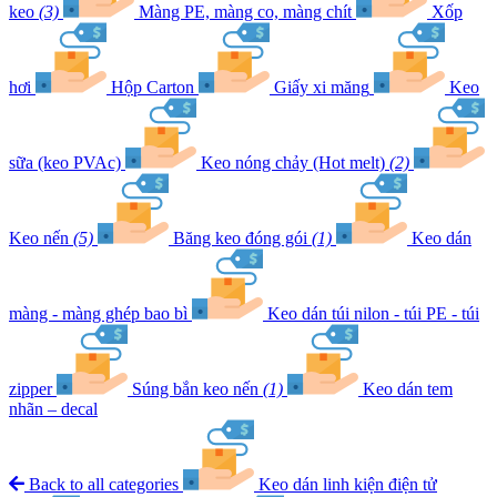
keo
(3)
Màng PE, màng co, màng chít
Xốp
hơi
Hộp Carton
Giấy xi măng
Keo
sữa (keo PVAc)
Keo nóng chảy (Hot melt)
(2)
Keo nến
(5)
Băng keo đóng gói
(1)
Keo dán
màng - màng ghép bao bì
Keo dán túi nilon - túi PE - túi
zipper
Súng bắn keo nến
(1)
Keo dán tem
nhãn – decal
Back to all categories
Keo dán linh kiện điện tử