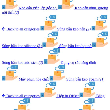
Keo dán viền, ép góc
(2)
Keo dán kính, gương
nội thất
(2)
Back to all categories
Súng bắn keo nến
(2)
Súng bắn keo silicone
(3)
Súng bắn keo bọt nở
Súng bắn keo xúc xích
(2)
Dụng cụ cắt băng dính
Máy phun hóa chất
Súng bắn keo Foam
(1)
Back to all categories
Hộp in Offset
Băng