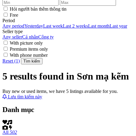
Hỏi người bán thêm thông tin
Free
Period
Any period
Yesterday
Last week
Last 2 weeks
Last month
Last year
Seller type
Any seller
Cá nhân
Công ty
With picture only
Premium items only
With phone number
Reset (1)
Tìm kiếm
5 results found in Sơn mạ kẽm
Buy new or used items, we have 5 listings available for you.
Lưu tìm kiếm này
Danh mục
All
502