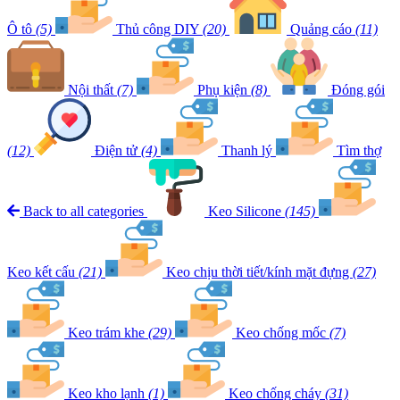
Ô tô
(5)
Thủ công DIY
(20)
Quảng cáo
(11)
Nội thất
(7)
Phụ kiện
(8)
Đóng gói
(12)
Điện tử
(4)
Thanh lý
Tìm thợ
Back to all categories
Keo Silicone
(145)
Keo kết cấu
(21)
Keo chịu thời tiết/kính mặt đựng
(27)
Keo trám khe
(29)
Keo chống mốc
(7)
Keo kho lạnh
(1)
Keo chống cháy
(31)