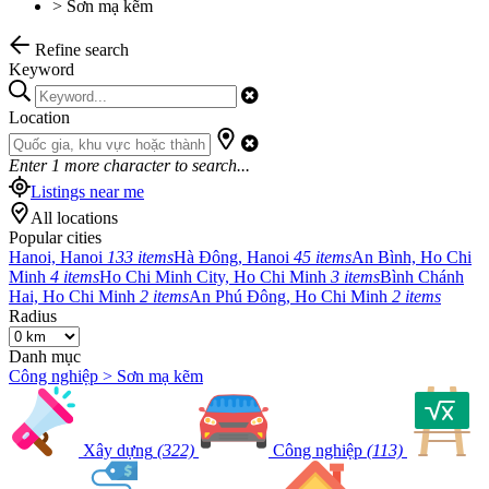
>
Sơn mạ kẽm
Refine search
Keyword
Location
Enter
1
more character to search...
Listings near me
All locations
Popular cities
Hanoi, Hanoi
133 items
Hà Đông, Hanoi
45 items
An Bình, Ho Chi
Minh
4 items
Ho Chi Minh City, Ho Chi Minh
3 items
Bình Chánh
Hai, Ho Chi Minh
2 items
An Phú Đông, Ho Chi Minh
2 items
Radius
Danh mục
Công nghiệp > Sơn mạ kẽm
Xây dựng
(322)
Công nghiệp
(113)