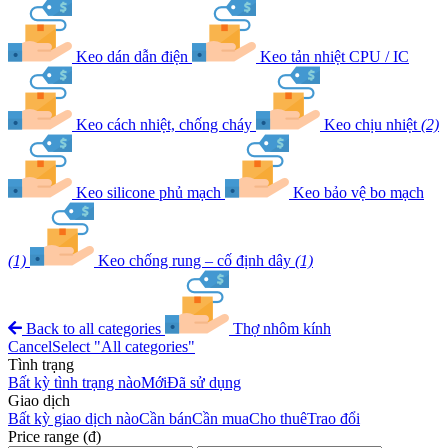
Keo dán dẫn điện
Keo tản nhiệt CPU / IC
Keo cách nhiệt, chống cháy
Keo chịu nhiệt
(2)
Keo silicone phủ mạch
Keo bảo vệ bo mạch
(1)
Keo chống rung – cố định dây
(1)
Back to all categories
Thợ nhôm kính
Cancel
Select "All categories"
Tình trạng
Bất kỳ tình trạng nào
Mới
Đã sử dụng
Giao dịch
Bất kỳ giao dịch nào
Cần bán
Cần mua
Cho thuê
Trao đổi
Price range (đ)