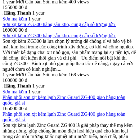
1 year
Mới
Cần bán
Sơn mạ kẽm
400 views
155000.00 đ
Hằng Thanh
1 year
Sơn mạ kẽm
1 year
Sơn xịt kẽm ZG300 hàng sẵn kho, cung cấp số lượng lớn
160000.00 đ
Sơn xịt kẽm ZG300 hàng sẵn kho, cung cấp số lượng lớn
Sơn xịt kẽm ZG300 là lựa chọn lý tưởng để chống rỉ và bảo vệ bề
mặt kim loại trong các công trình xây dựng, cơ khí và công nghiệp.
Với thiết kế dạng chai xịt nhỏ gọn, sản phẩm mang lại sự tiện lợi, dễ
thi công, tiết kiệm thời gian và chi phí. Ưu điểm nổi bật khi thi
công ZG300 Bình xịt nhỏ gọn giúp thao tác dễ dàng, ngay cả với
người chưa có kinh nghiệm....
1 year
Mới
Cần bán
Sơn mạ kẽm
168 views
160000.00 đ
Hằng Thanh
1 year
Sơn mạ kẽm
1 year
Phân phối sơn xịt kẽm lạnh Zinc Guard ZG400 giao hàng toàn
quốc, giá sỉ
165000.00 đ
Phân phối sơn xịt kẽm lạnh Zinc Guard ZG400 giao hàng toàn
quốc, giá sỉ
Sơn xịt kẽm lạnh Zinc Guard ZG400 là giải pháp thay thế mạ kẽm
nhúng nóng, giúp chống ăn mòn điện hoá hiệu quả cho kim loại
trong các môi trường khắc nghiệt như nước biển, hoá chất, phân