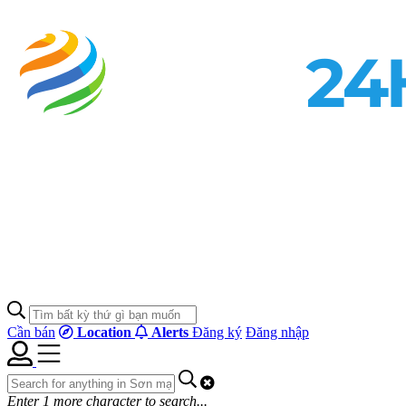
Cần bán
Location
Alerts
Đăng ký
Đăng nhập
Enter
1
more character to search...