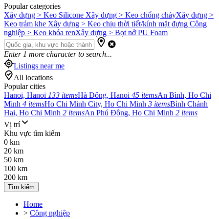
Popular categories
Xây dựng > Keo Silicone
Xây dựng > Keo chống cháy
Xây dựng >
Keo trám khe
Xây dựng > Keo chịu thời tiết/kính mặt đựng
Công
nghiệp > Keo khóa ren
Xây dựng > Bọt nở PU Foam
Enter
1
more character to search...
Listings near me
All locations
Popular cities
Hanoi, Hanoi
133 items
Hà Đông, Hanoi
45 items
An Bình, Ho Chi
Minh
4 items
Ho Chi Minh City, Ho Chi Minh
3 items
Bình Chánh
Hai, Ho Chi Minh
2 items
An Phú Đông, Ho Chi Minh
2 items
Vị trí
Khu vực tìm kiếm
0 km
20 km
50 km
100 km
200 km
Tìm kiếm
Home
>
Công nghiệp