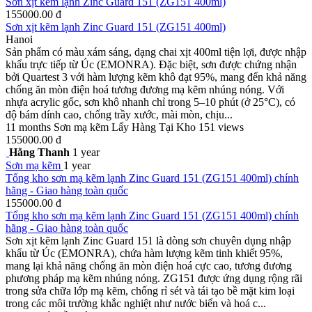
Sơn xịt kẽm lạnh Zinc Guard 151 (ZG151 400ml)
155000.00 đ
Sơn xịt kẽm lạnh Zinc Guard 151 (ZG151 400ml)
Hanoi
Sản phẩm có màu xám sáng, dạng chai xịt 400ml tiện lợi, được nhập
khẩu trực tiếp từ Úc (EMONRA). Đặc biệt, sơn được chứng nhận
bởi Quartest 3 với hàm lượng kẽm khô đạt 95%, mang đến khả năng
chống ăn mòn điện hoá tương đương mạ kẽm nhúng nóng. Với
nhựa acrylic gốc, sơn khô nhanh chỉ trong 5–10 phút (ở 25°C), có
độ bám dính cao, chống trầy xước, mài mòn, chịu...
11 months
Sơn mạ kẽm
Lấy Hàng Tại Kho
151 views
155000.00 đ
Hằng Thanh
1 year
Sơn mạ kẽm
1 year
Tổng kho sơn mạ kẽm lạnh Zinc Guard 151 (ZG151 400ml) chính
hãng - Giao hàng toàn quốc
155000.00 đ
Tổng kho sơn mạ kẽm lạnh Zinc Guard 151 (ZG151 400ml) chính
hãng - Giao hàng toàn quốc
Sơn xịt kẽm lạnh Zinc Guard 151 là dòng sơn chuyên dụng nhập
khẩu từ Úc (EMONRA), chứa hàm lượng kẽm tinh khiết 95%,
mang lại khả năng chống ăn mòn điện hoá cực cao, tương đương
phương pháp mạ kẽm nhúng nóng. ZG151 được ứng dụng rộng rãi
trong sửa chữa lớp mạ kẽm, chống rỉ sét và tái tạo bề mặt kim loại
trong các môi trường khắc nghiệt như nước biển và hoá c...