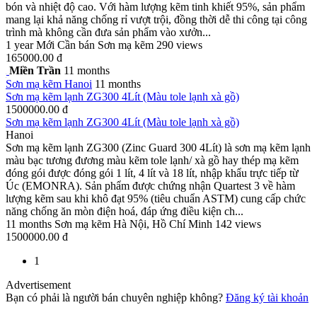
bón và nhiệt độ cao. Với hàm lượng kẽm tinh khiết 95%, sản phẩm
mang lại khả năng chống rỉ vượt trội, đồng thời dễ thi công tại công
trình mà không cần đưa sản phẩm vào xưởn...
1 year
Mới
Cần bán
Sơn mạ kẽm
290 views
165000.00 đ
Miền Trần
11 months
Sơn mạ kẽm
Hanoi
11 months
Sơn mạ kẽm lạnh ZG300 4Lít (Màu tole lạnh xà gồ)
1500000.00 đ
Sơn mạ kẽm lạnh ZG300 4Lít (Màu tole lạnh xà gồ)
Hanoi
Sơn mạ kẽm lạnh ZG300 (Zinc Guard 300 4Lít) là sơn mạ kẽm lạnh
màu bạc tương đương màu kẽm tole lạnh/ xà gồ hay thép mạ kẽm
đóng gói được đóng gói 1 lít, 4 lít và 18 lít, nhập khẩu trực tiếp từ
Úc (EMONRA). Sản phẩm được chứng nhận Quartest 3 về hàm
lượng kẽm sau khi khô đạt 95% (tiêu chuẩn ASTM) cung cấp chức
năng chống ăn mòn điện hoá, đáp ứng điều kiện ch...
11 months
Sơn mạ kẽm
Hà Nội, Hồ Chí Minh
142 views
1500000.00 đ
1
Advertisement
Bạn có phải là người bán chuyên nghiệp không?
Đăng ký tài khoản