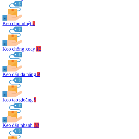
Keo chịu nhiệt
1
Keo chống xoay
12
Keo dán đa năng
9
Keo tạo gioăng
9
Keo dán nhanh
18