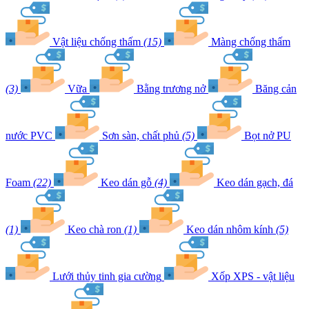
Vật liệu chống thấm
(15)
Màng chống thấm
(3)
Vữa
Bằng trương nở
Băng cản
nước PVC
Sơn sàn, chất phủ
(5)
Bọt nở PU
Foam
(22)
Keo dán gỗ
(4)
Keo dán gạch, đá
(1)
Keo chà ron
(1)
Keo dán nhôm kính
(5)
Lưới thủy tinh gia cường
Xốp XPS - vật liệu