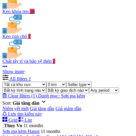
Keo khóa ren
26
Keo con chó
7
Chất tẩy rỉ và bảo vệ thép
1
Show more
All filters
1
Clear filters (1)
Danh mục:
Sơn mạ kẽm
Sort:
Giá tăng dần
Niêm yết mới
Giá tăng dần
Giá giảm dần
Lưu tìm kiếm này
Grid
List
Thuy Vo
11 months
Sơn mạ kẽm
Hanoi
11 months