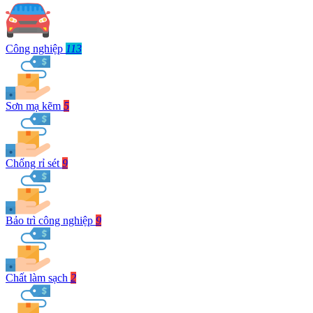
Công nghiệp
113
Sơn mạ kẽm
5
Chống rỉ sét
9
Bảo trì công nghiệp
9
Chất làm sạch
2