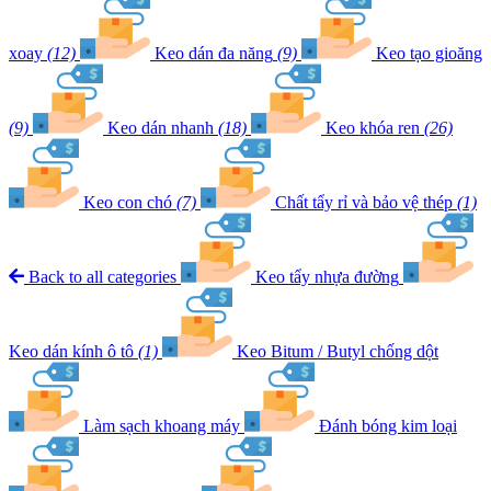
xoay
(12)
Keo dán đa năng
(9)
Keo tạo gioăng
(9)
Keo dán nhanh
(18)
Keo khóa ren
(26)
Keo con chó
(7)
Chất tẩy rỉ và bảo vệ thép
(1)
Back to all categories
Keo tẩy nhựa đường
Keo dán kính ô tô
(1)
Keo Bitum / Butyl chống dột
Làm sạch khoang máy
Đánh bóng kim loại