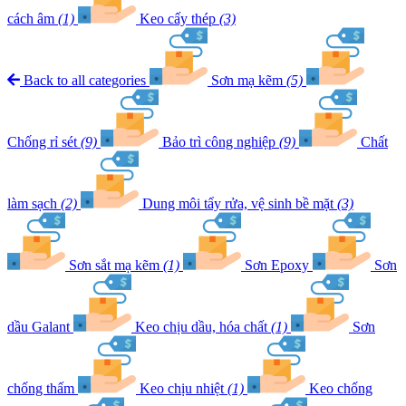
cách âm
(1)
Keo cấy thép
(3)
Back to all categories
Sơn mạ kẽm
(5)
Chống rỉ sét
(9)
Bảo trì công nghiệp
(9)
Chất
làm sạch
(2)
Dung môi tẩy rửa, vệ sinh bề mặt
(3)
Sơn sắt mạ kẽm
(1)
Sơn Epoxy
Sơn
dầu Galant
Keo chịu dầu, hóa chất
(1)
Sơn
chống thấm
Keo chịu nhiệt
(1)
Keo chống