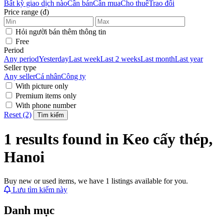
Bất kỳ giao dịch nào
Cần bán
Cần mua
Cho thuê
Trao đổi
Price range (đ)
Hỏi người bán thêm thông tin
Free
Period
Any period
Yesterday
Last week
Last 2 weeks
Last month
Last year
Seller type
Any seller
Cá nhân
Công ty
With picture only
Premium items only
With phone number
Reset (2)
Tìm kiếm
1 results found in Keo cấy thép,
Hanoi
Buy new or used items, we have 1 listings available for you.
Lưu tìm kiếm này
Danh mục