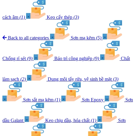
cách âm
(1)
Keo cấy thép
(3)
Back to all categories
Sơn mạ kẽm
(5)
Chống rỉ sét
(9)
Bảo trì công nghiệp
(9)
Chất
làm sạch
(2)
Dung môi tẩy rửa, vệ sinh bề mặt
(3)
Sơn sắt mạ kẽm
(1)
Sơn Epoxy
Sơn
dầu Galant
Keo chịu dầu, hóa chất
(1)
Sơn