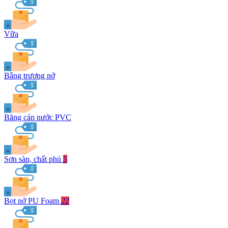
Vữa
Bằng trương nở
Băng cản nước PVC
Sơn sàn, chất phủ
5
Bọt nở PU Foam
22