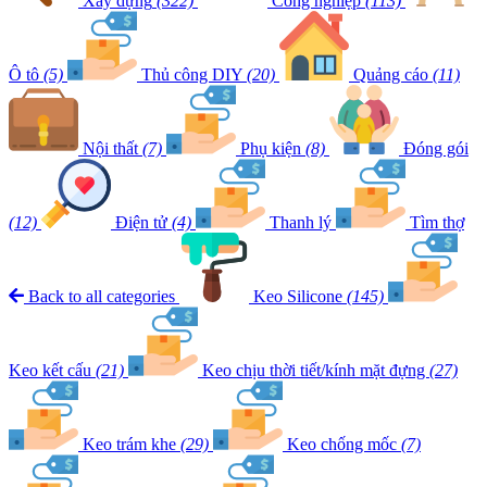
Xây dựng
(322)
Công nghiệp
(113)
Ô tô
(5)
Thủ công DIY
(20)
Quảng cáo
(11)
Nội thất
(7)
Phụ kiện
(8)
Đóng gói
(12)
Điện tử
(4)
Thanh lý
Tìm thợ
Back to all categories
Keo Silicone
(145)
Keo kết cấu
(21)
Keo chịu thời tiết/kính mặt đựng
(27)
Keo trám khe
(29)
Keo chống mốc
(7)