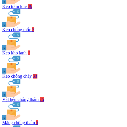
Keo trám khe
29
Keo chống mốc
7
Keo kho lạnh
1
Keo chống cháy
31
Vật liệu chống thấm
15
Màng chống thấm
3