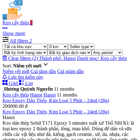
Keo cấy thép
3
Show more
All filters
2
Clear filters (2)
Thành phố:
Hanoi
Danh mục:
Keo cấy thép
Sort:
Niêm yết mới
Niêm yết mới
Giá tăng dần
Giá giảm dần
Lưu tìm kiếm này
Grid
List
Hương Quỳnh Nguyễn
11 months
Keo cấy thép
Hanoi
Hanoi
11 months
Keo Epoxy Dán Thép, Kim Loại 5 Phút – 24ml (28g)
200000.00 đ
Keo Epoxy Dán Thép, Kim Loại 5 Phút – 24ml (28g)
Hanoi
Keo dán thép Selsil T171 Epoxy 5 minutes xuất xứ Thổ Nhĩ Kì: là
loại keo epoxy 2 thành phần, lỏng, mau khô. Dùng để dán và sữa
chữa các vật liệu như đá, kiếng, gạch ceramic, sứ, da, nhựa, các
phương tiện vận chuyển trên biển, xe oto, xe lữ hành, ống nước, sữa