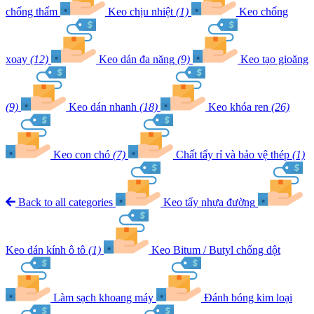
chống thấm
Keo chịu nhiệt
(1)
Keo chống
xoay
(12)
Keo dán đa năng
(9)
Keo tạo gioăng
(9)
Keo dán nhanh
(18)
Keo khóa ren
(26)
Keo con chó
(7)
Chất tẩy rỉ và bảo vệ thép
(1)
Back to all categories
Keo tẩy nhựa đường
Keo dán kính ô tô
(1)
Keo Bitum / Butyl chống dột
Làm sạch khoang máy
Đánh bóng kim loại