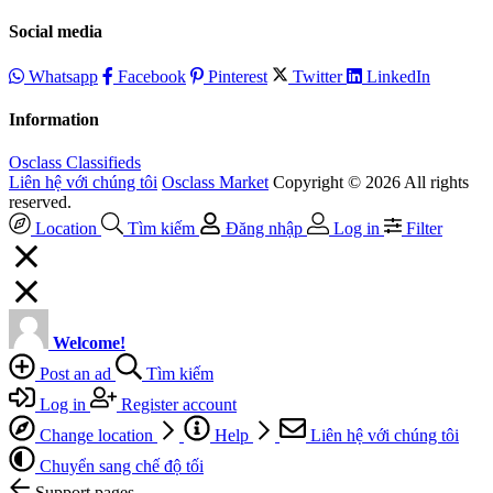
Social media
Whatsapp
Facebook
Pinterest
Twitter
LinkedIn
Information
Osclass Classifieds
Liên hệ với chúng tôi
Osclass Market
Copyright © 2026 All rights
reserved.
Location
Tìm kiếm
Đăng nhập
Log in
Filter
Welcome!
Post an ad
Tìm kiếm
Log in
Register account
Change location
Help
Liên hệ với chúng tôi
Chuyển sang chế độ tối
Support pages