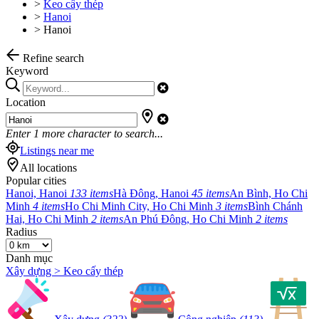
>
Keo cấy thép
>
Hanoi
>
Hanoi
Refine search
Keyword
Location
Enter
1
more character to search...
Listings near me
All locations
Popular cities
Hanoi, Hanoi
133 items
Hà Đông, Hanoi
45 items
An Bình, Ho Chi
Minh
4 items
Ho Chi Minh City, Ho Chi Minh
3 items
Bình Chánh
Hai, Ho Chi Minh
2 items
An Phú Đông, Ho Chi Minh
2 items
Radius
Danh mục
Xây dựng > Keo cấy thép