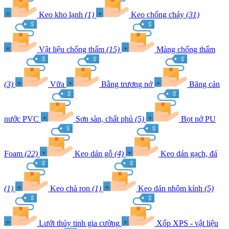
Keo kho lạnh
(1)
Keo chống cháy
(31)
Vật liệu chống thấm
(15)
Màng chống thấm
(3)
Vữa
Bằng trương nở
Băng cản
nước PVC
Sơn sàn, chất phủ
(5)
Bọt nở PU
Foam
(22)
Keo dán gỗ
(4)
Keo dán gạch, đá
(1)
Keo chà ron
(1)
Keo dán nhôm kính
(5)
Lưới thủy tinh gia cường
Xốp XPS - vật liệu