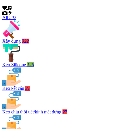
All
502
Xây dựng
322
Keo Silicone
145
Keo kết cấu
21
Keo chịu thời tiết/kính mặt đựng
27