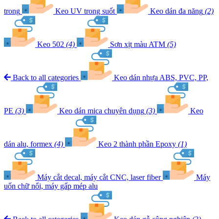
trong
Keo UV trong suốt
Keo dán đa năng
(2)
Keo 502
(4)
Sơn xịt màu ATM
(5)
Back to all categories
Keo dán nhựa ABS, PVC, PP,
PE
(3)
Keo dán mica chuyên dụng
(3)
Keo
dán alu, formex
(4)
Keo 2 thành phần Epoxy
(1)
Máy cắt decal, máy cắt CNC, laser fiber
Máy
uốn chữ nổi, máy gấp mép alu