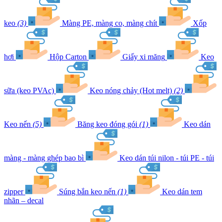
keo
(3)
Màng PE, màng co, màng chít
Xốp
hơi
Hộp Carton
Giấy xi măng
Keo
sữa (keo PVAc)
Keo nóng chảy (Hot melt)
(2)
Keo nến
(5)
Băng keo đóng gói
(1)
Keo dán
màng - màng ghép bao bì
Keo dán túi nilon - túi PE - túi
zipper
Súng bắn keo nến
(1)
Keo dán tem
nhãn – decal