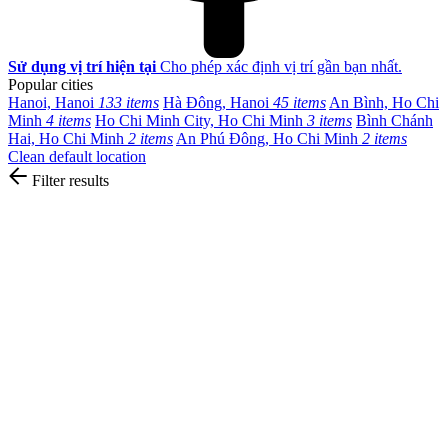
Sử dụng vị trí hiện tại
Cho phép xác định vị trí gần bạn nhất.
Popular cities
Hanoi, Hanoi
133 items
Hà Đông, Hanoi
45 items
An Bình, Ho Chi
Minh
4 items
Ho Chi Minh City, Ho Chi Minh
3 items
Bình Chánh
Hai, Ho Chi Minh
2 items
An Phú Đông, Ho Chi Minh
2 items
Clean default location
Filter results