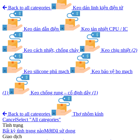
Back to all categories
Keo dán linh kiện điện tử
Keo dán dẫn điện
Keo tản nhiệt CPU / IC
Keo cách nhiệt, chống cháy
Keo chịu nhiệt
(2)
Keo silicone phủ mạch
Keo bảo vệ bo mạch
(1)
Keo chống rung – cố định dây
(1)
Back to all categories
Thợ nhôm kính
Cancel
Select "All categories"
Tình trạng
Bất kỳ tình trạng nào
Mới
Đã sử dụng
Giao dịch