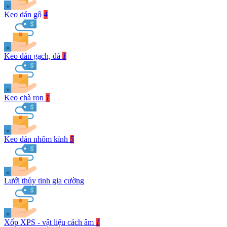
Keo dán gỗ
4
Keo dán gạch, đá
1
Keo chà ron
1
Keo dán nhôm kính
5
Lưới thủy tinh gia cường
Xốp XPS - vật liệu cách âm
1