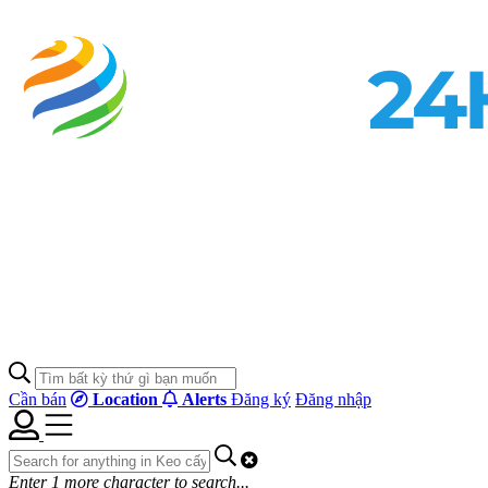
Cần bán
Location
Alerts
Đăng ký
Đăng nhập
Enter
1
more character to search...