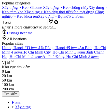
Popular categories
Xây dựng > Keo Silicone
Xây dựng > Keo chống cháy
Xây dựng >
Keo trám khe
Xây dựng > Keo chịu thời tiết/kính mặt đựng
Công
nghiệp > Keo khóa ren
Xây dựng > Bọt nở PU Foam
Enter
1
more character to search...
Listings near me
All locations
Popular cities
Hanoi, Hanoi
133 items
Hà Đông, Hanoi
45 items
An Bình, Ho Chi
Minh
4 items
Ho Chi Minh City, Ho Chi Minh
3 items
Bình Chánh
Hai, Ho Chi Minh
2 items
An Phú Đông, Ho Chi Minh
2 items
Vị trí
Khu vực tìm kiếm
0 km
20 km
50 km
100 km
200 km
Tìm kiếm
Home
>
Xây dựng