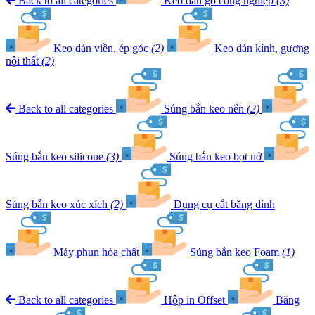
Back to all categories
Keo dán gỗ công nghiệp
(3)
Keo dán viền, ép góc
(2)
Keo dán kính, gương
nội thất
(2)
Back to all categories
Súng bắn keo nến
(2)
Súng bắn keo silicone
(3)
Súng bắn keo bọt nở
Súng bắn keo xúc xích
(2)
Dụng cụ cắt băng dính
Máy phun hóa chất
Súng bắn keo Foam
(1)
Back to all categories
Hộp in Offset
Băng