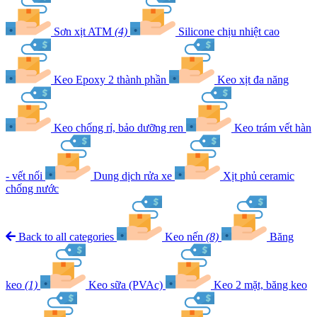
Sơn xịt ATM
(4)
Silicone chịu nhiệt cao
Keo Epoxy 2 thành phần
Keo xịt đa năng
Keo chống rỉ, bảo dưỡng ren
Keo trám vết hàn
- vết nối
Dung dịch rửa xe
Xịt phủ ceramic
chống nước
Back to all categories
Keo nến
(8)
Băng
keo
(1)
Keo sữa (PVAc)
Keo 2 mặt, băng keo