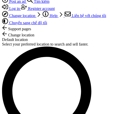
Post an ad
Tìm kiếm
Log in
Register account
Change location
Help
Liên hệ với chúng tôi
Chuyển sang chế độ tối
Support pages
Change location
Default location
Select your preferred location to search and sell faster.