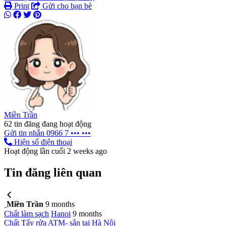
Print
Gửi cho bạn bè
Miền Trần
62 tin đăng đang hoạt động
Gửi tin nhắn
0966 7 ••• •••
Hiện số điện thoại
Hoạt động lần cuối 2 weeks ago
Tin đăng liên quan
Miền Trần
9 months
Chất làm sạch
Hanoi
9 months
Chất Tẩy rửa ATM- sẵn tại Hà Nội