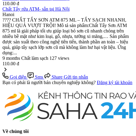
110.00 đ
Chất Tẩy rửa ATM- sẵn tại Hà Nội
Hanoi
???? CHẤT TẨY SƠN ATM 875 ML – TẨY SẠCH NHANH,
HIỆU QUẢ VƯỢT TRỘI! Mô tả sản phẩm:Chất Tẩy Sơn ATM
875 ml là giải pháp tối ưu giúp loại bỏ sơn cũ nhanh chóng trên
nhiều bề mặt như kim loại, gỗ, nhựa, tường xi măng,… Sản phẩm
được sản xuất theo công nghệ tiên tiến, thành phần an toàn – hiệu
quả, giúp tẩy sạch lớp sơn cũ mà không làm hư hại vật liệu. Ứng
dụng:...
9 months
Chất làm sạch
127 views
110.00 đ
Gọi điện
Sms
Share
Gửi tin nhắn
Bạn có phải là người bán chuyên nghiệp không?
Đăng ký tài khoản
Về chúng tôi