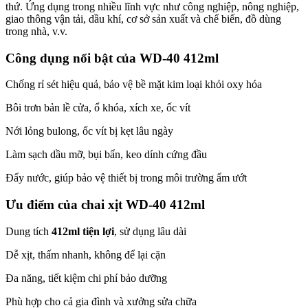
thứ. Ứng dụng trong nhiều lĩnh vực như công nghiệp, nông nghiệp,
giao thông vận tải, dầu khí, cơ sở sản xuất và chế biến, đồ dùng
trong nhà, v.v.
Công dụng nổi bật của WD-40 412ml
Chống rỉ sét hiệu quả, bảo vệ bề mặt kim loại khỏi oxy hóa
Bôi trơn bản lề cửa, ổ khóa, xích xe, ốc vít
Nới lỏng bulong, ốc vít bị kẹt lâu ngày
Làm sạch dầu mỡ, bụi bẩn, keo dính cứng đầu
Đẩy nước, giúp bảo vệ thiết bị trong môi trường ẩm ướt
Ưu điểm của chai xịt WD-40 412ml
Dung tích
412ml tiện lợi
, sử dụng lâu dài
Dễ xịt, thấm nhanh, không để lại cặn
Đa năng, tiết kiệm chi phí bảo dưỡng
Phù hợp cho cả gia đình và xưởng sửa chữa