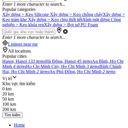
Enter
1
more character to search...
Popular categories
Xây dựng > Keo Silicone
Xây dựng > Keo chống cháy
Xây dựng >
Keo trám khe
Xây dựng > Keo chịu thời tiết/kính mặt đựng
Công
nghiệp > Keo khóa ren
Xây dựng > Bọt nở PU Foam
Enter
1
more character to search...
Listings near me
All locations
Popular cities
Hanoi, Hanoi
133 items
Hà Đông, Hanoi
45 items
An Bình, Ho Chi
Minh
4 items
Ho Chi Minh City, Ho Chi Minh
3 items
Bình Chánh
Hai, Ho Chi Minh
2 items
An Phú Đông, Ho Chi Minh
2 items
Vị trí
Khu vực tìm kiếm
0 km
20 km
50 km
100 km
200 km
Tìm kiếm
Home