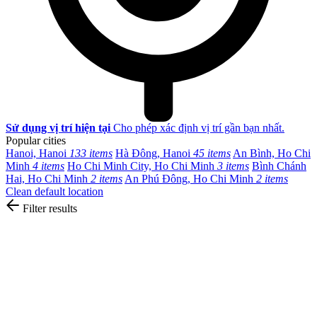
Sử dụng vị trí hiện tại
Cho phép xác định vị trí gần bạn nhất.
Popular cities
Hanoi, Hanoi
133 items
Hà Đông, Hanoi
45 items
An Bình, Ho Chi
Minh
4 items
Ho Chi Minh City, Ho Chi Minh
3 items
Bình Chánh
Hai, Ho Chi Minh
2 items
An Phú Đông, Ho Chi Minh
2 items
Clean default location
Filter results