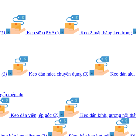
(1)
Keo sữa (PVAc)
Keo 2 mặt, băng keo trong
E
(3)
Keo dán mica chuyên dụng
(3)
Keo dán alu,
gấp mép alu
Keo dán viền, ép góc
(2)
Keo dán kính, gương nội thấ
úng bắn keo silicone
(3)
Súng bắn keo bọt nở
Sú