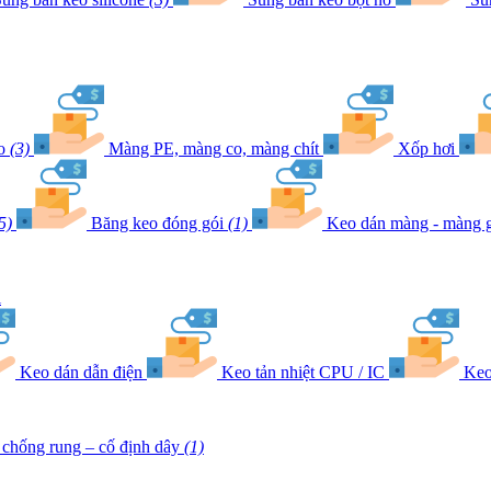
eo
(3)
Màng PE, màng co, màng chít
Xốp hơi
5)
Băng keo đóng gói
(1)
Keo dán màng - màng g
l
Keo dán dẫn điện
Keo tản nhiệt CPU / IC
Keo
chống rung – cố định dây
(1)