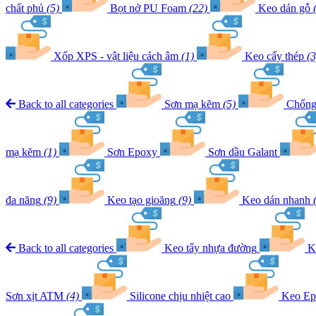
chất phủ
(5)
Bọt nở PU Foam
(22)
Keo dán gỗ
Xốp XPS - vật liệu cách âm
(1)
Keo cấy thép
(3
Back to all categories
Sơn mạ kẽm
(5)
Chống 
mạ kẽm
(1)
Sơn Epoxy
Sơn dầu Galant
đa năng
(9)
Keo tạo gioăng
(9)
Keo dán nhanh
Back to all categories
Keo tẩy nhựa đường
K
Sơn xịt ATM
(4)
Silicone chịu nhiệt cao
Keo Ep