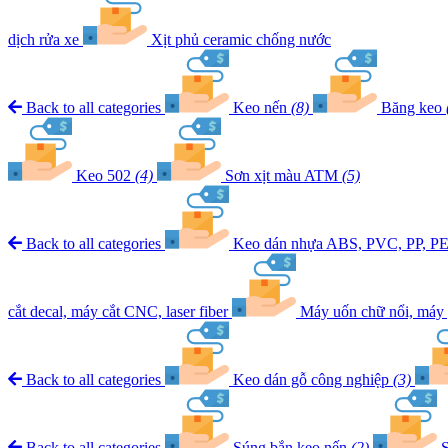
dịch rửa xe
Xịt phủ ceramic chống nước
Back to all categories
Keo nến
(8)
Băng keo
Keo 502
(4)
Sơn xịt màu ATM
(5)
Back to all categories
Keo dán nhựa ABS, PVC, PP, P
cắt decal, máy cắt CNC, laser fiber
Máy uốn chữ nổi, máy 
Back to all categories
Keo dán gỗ công nghiệp
(3)
Back to all categories
Súng bắn keo nến
(2)
S