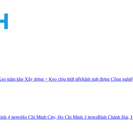
Keo trám khe
Xây dựng > Keo chịu thời tiết/kính mặt đựng
Công nghiệ
Minh
4 items
Ho Chi Minh City, Ho Chi Minh
3 items
Bình Chánh Hai, 