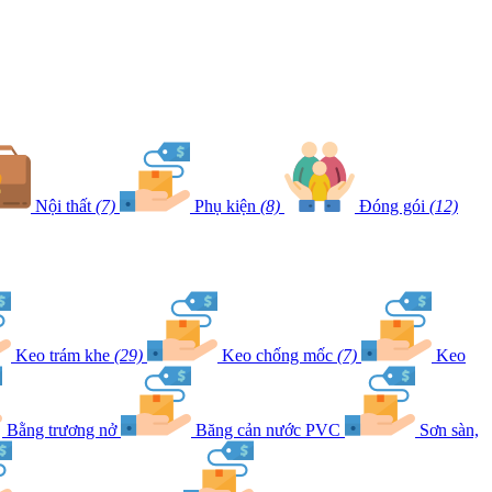
Nội thất
(7)
Phụ kiện
(8)
Đóng gói
(12)
Keo trám khe
(29)
Keo chống mốc
(7)
Keo
Bằng trương nở
Băng cản nước PVC
Sơn sàn,