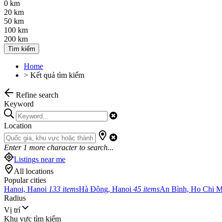
0 km
20 km
50 km
100 km
200 km
Tìm kiếm
Home
>
Kết quả tìm kiếm
Refine search
Keyword
Location
Enter
1
more character to search...
Listings near me
All locations
Popular cities
Hanoi, Hanoi
133 items
Hà Đông, Hanoi
45 items
An Bình, Ho Chi 
Radius
Vị trí
Khu vực tìm kiếm