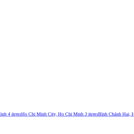
Minh
4 items
Ho Chi Minh City, Ho Chi Minh
3 items
Bình Chánh Hai, 