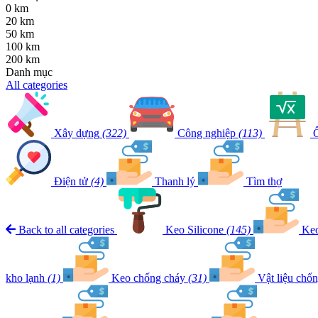
0 km
20 km
50 km
100 km
200 km
Danh mục
All categories
Xây dựng
(322)
Công nghiệp
(113)
Ô
Điện tử
(4)
Thanh lý
Tìm thợ
Back to all categories
Keo Silicone
(145)
Keo
kho lạnh
(1)
Keo chống cháy
(31)
Vật liệu chố