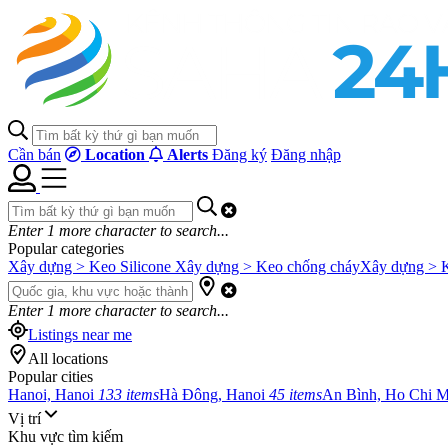
Cần bán
Location
Alerts
Đăng ký
Đăng nhập
Enter
1
more character to search...
Popular categories
Xây dựng > Keo Silicone
Xây dựng > Keo chống cháy
Xây dựng > 
Enter
1
more character to search...
Listings near me
All locations
Popular cities
Hanoi, Hanoi
133 items
Hà Đông, Hanoi
45 items
An Bình, Ho Chi 
Vị trí
Khu vực tìm kiếm