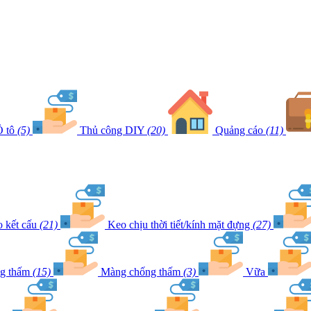
 tô
(5)
Thủ công DIY
(20)
Quảng cáo
(11)
 kết cấu
(21)
Keo chịu thời tiết/kính mặt đựng
(27)
ng thấm
(15)
Màng chống thấm
(3)
Vữa