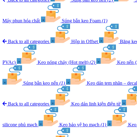
Máy phun hóa chất
Súng bắn keo Foam
(1)
Back to all categories
Hộp in Offset
Băng k
PVAc)
Keo nóng chảy (Hot melt)
(2)
Keo nến
(
Súng bắn keo nến
(1)
Keo dán tem nhãn – deca
Back to all categories
Keo dán linh kiện điện tử
silicone phủ mạch
Keo bảo vệ bo mạch
(1)
Keo 