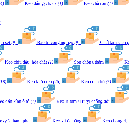
(4)
Keo dán gạch, đá
(1)
Keo chà ron
(1)
)
rỉ sét
(9)
Bảo trì công nghiệp
(9)
Chất làm sạch
(
Keo chịu dầu, hóa chất
(1)
Sơn chống thấm
Ke
(18)
Keo khóa ren
(26)
Keo con chó
(7)
eo dán kính ô tô
(1)
Keo Bitum / Butyl chống dột
oxy 2 thành phần
Keo xịt đa năng
Keo chống rỉ,