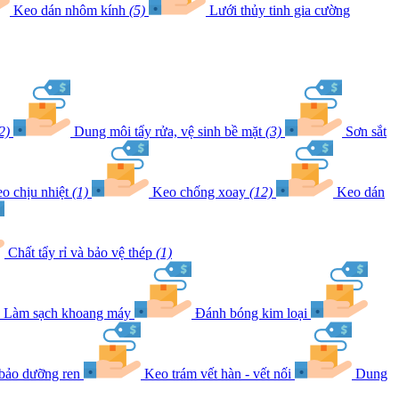
Keo dán nhôm kính
(5)
Lưới thủy tinh gia cường
2)
Dung môi tẩy rửa, vệ sinh bề mặt
(3)
Sơn sắt
o chịu nhiệt
(1)
Keo chống xoay
(12)
Keo dán
Chất tẩy rỉ và bảo vệ thép
(1)
Làm sạch khoang máy
Đánh bóng kim loại
 bảo dưỡng ren
Keo trám vết hàn - vết nối
Dung