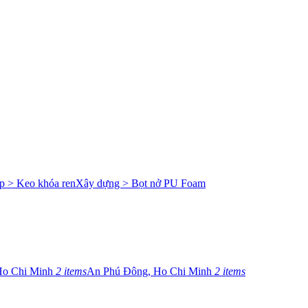
p > Keo khóa ren
Xây dựng > Bọt nở PU Foam
Ho Chi Minh
2 items
An Phú Đông, Ho Chi Minh
2 items