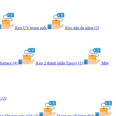
Keo UV trong suốt
Keo dán đa năng
(2)
 formex
(4)
Keo 2 thành phần Epoxy
(1)
Máy
t
(2)
ng bắn keo xúc xích
(2)
Dụng cụ cắt băng dính