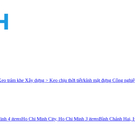
Keo trám khe
Xây dựng > Keo chịu thời tiết/kính mặt đựng
Công nghiệ
Minh
4 items
Ho Chi Minh City, Ho Chi Minh
3 items
Bình Chánh Hai, 