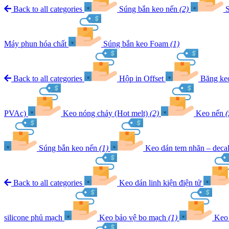
Back to all categories
Súng bắn keo nến
(2)
S
Máy phun hóa chất
Súng bắn keo Foam
(1)
Back to all categories
Hộp in Offset
Băng k
PVAc)
Keo nóng chảy (Hot melt)
(2)
Keo nến
(
Súng bắn keo nến
(1)
Keo dán tem nhãn – deca
Back to all categories
Keo dán linh kiện điện tử
silicone phủ mạch
Keo bảo vệ bo mạch
(1)
Keo 