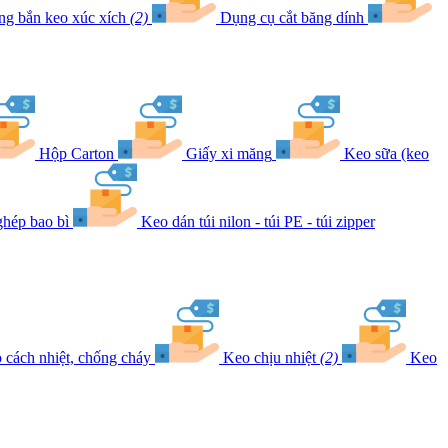
ng bắn keo xúc xích
(2)
Dụng cụ cắt băng dính
Hộp Carton
Giấy xi măng
Keo sữa (keo
hép bao bì
Keo dán túi nilon - túi PE - túi zipper
 cách nhiệt, chống cháy
Keo chịu nhiệt
(2)
Keo