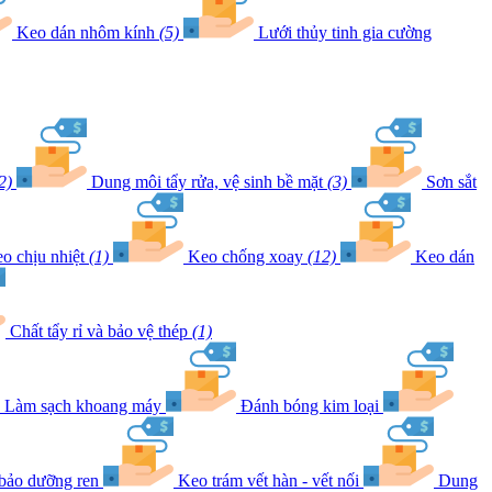
Keo dán nhôm kính
(5)
Lưới thủy tinh gia cường
2)
Dung môi tẩy rửa, vệ sinh bề mặt
(3)
Sơn sắt
o chịu nhiệt
(1)
Keo chống xoay
(12)
Keo dán
Chất tẩy rỉ và bảo vệ thép
(1)
Làm sạch khoang máy
Đánh bóng kim loại
 bảo dưỡng ren
Keo trám vết hàn - vết nối
Dung