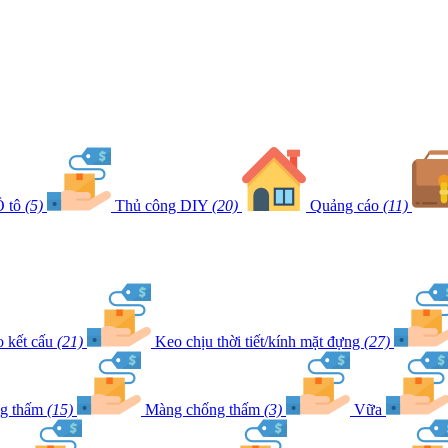
 tô
(5)
Thủ công DIY
(20)
Quảng cáo
(11)
 kết cấu
(21)
Keo chịu thời tiết/kính mặt đựng
(27)
ng thấm
(15)
Màng chống thấm
(3)
Vữa