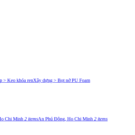
p > Keo khóa ren
Xây dựng > Bọt nở PU Foam
Ho Chi Minh
2 items
An Phú Đông, Ho Chi Minh
2 items