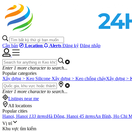
Cần bán
Location
Alerts
Đăng ký
Đăng nhập
Enter
1
more character to search...
Popular categories
Xây dựng > Keo Silicone
Xây dựng > Keo chống cháy
Xây dựng > 
Enter
1
more character to search...
Listings near me
All locations
Popular cities
Hanoi, Hanoi
133 items
Hà Đông, Hanoi
45 items
An Bình, Ho Chi 
Vị trí
Khu vực tìm kiếm