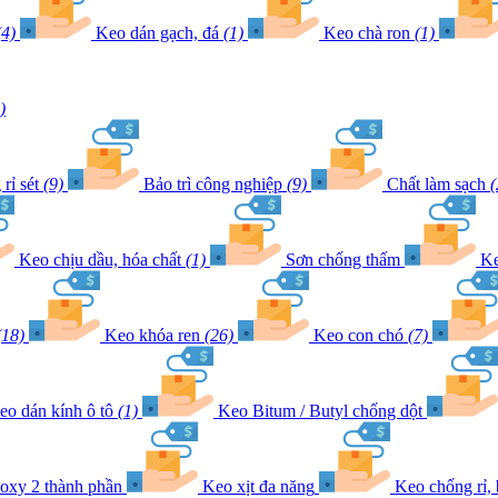
(4)
Keo dán gạch, đá
(1)
Keo chà ron
(1)
)
rỉ sét
(9)
Bảo trì công nghiệp
(9)
Chất làm sạch
(
Keo chịu dầu, hóa chất
(1)
Sơn chống thấm
Ke
(18)
Keo khóa ren
(26)
Keo con chó
(7)
eo dán kính ô tô
(1)
Keo Bitum / Butyl chống dột
oxy 2 thành phần
Keo xịt đa năng
Keo chống rỉ,