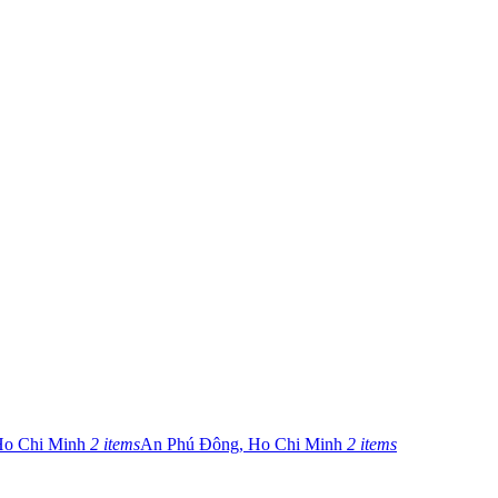
Ho Chi Minh
2 items
An Phú Đông, Ho Chi Minh
2 items