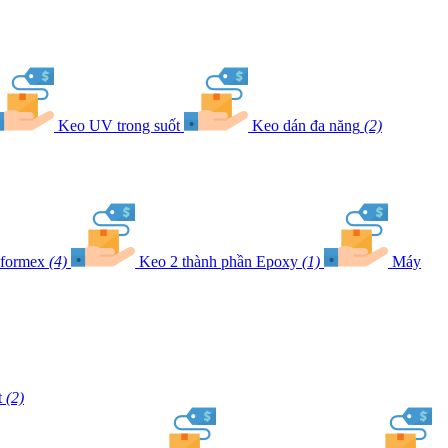
Keo UV trong suốt
Keo dán đa năng
(2)
 formex
(4)
Keo 2 thành phần Epoxy
(1)
Máy
t
(2)