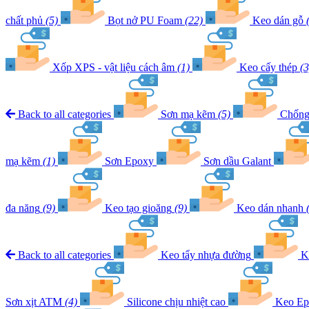
chất phủ
(5)
Bọt nở PU Foam
(22)
Keo dán gỗ
Xốp XPS - vật liệu cách âm
(1)
Keo cấy thép
(3
Back to all categories
Sơn mạ kẽm
(5)
Chống 
mạ kẽm
(1)
Sơn Epoxy
Sơn dầu Galant
đa năng
(9)
Keo tạo gioăng
(9)
Keo dán nhanh
Back to all categories
Keo tẩy nhựa đường
K
Sơn xịt ATM
(4)
Silicone chịu nhiệt cao
Keo Ep