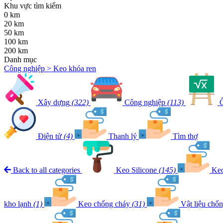
Khu vực tìm kiếm
0 km
20 km
50 km
100 km
200 km
Danh mục
Công nghiệp > Keo khóa ren
Xây dựng
(322)
Công nghiệp
(113)
Ô
Điện tử
(4)
Thanh lý
Tìm thợ
Back to all categories
Keo Silicone
(145)
Keo
kho lạnh
(1)
Keo chống cháy
(31)
Vật liệu chố