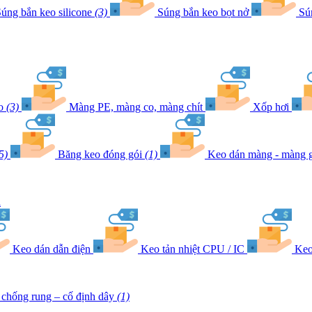
úng bắn keo silicone
(3)
Súng bắn keo bọt nở
Sú
eo
(3)
Màng PE, màng co, màng chít
Xốp hơi
5)
Băng keo đóng gói
(1)
Keo dán màng - màng g
l
Keo dán dẫn điện
Keo tản nhiệt CPU / IC
Keo
chống rung – cố định dây
(1)