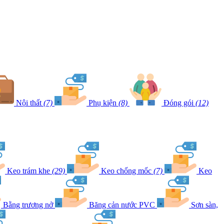
Nội thất
(7)
Phụ kiện
(8)
Đóng gói
(12)
Keo trám khe
(29)
Keo chống mốc
(7)
Keo
Bằng trương nở
Băng cản nước PVC
Sơn sàn,