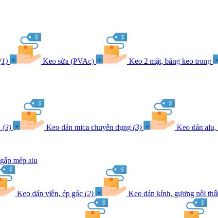
(1)
Keo sữa (PVAc)
Keo 2 mặt, băng keo trong
E
(3)
Keo dán mica chuyên dụng
(3)
Keo dán alu,
gấp mép alu
Keo dán viền, ép góc
(2)
Keo dán kính, gương nội thấ