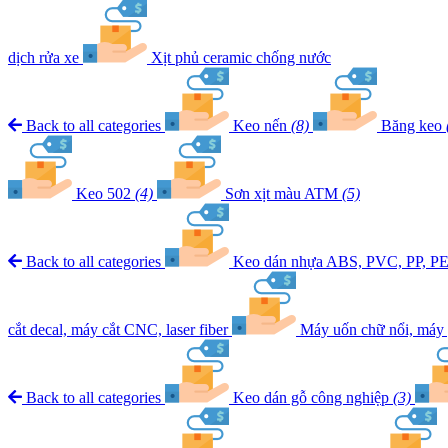
dịch rửa xe
Xịt phủ ceramic chống nước
Back to all categories
Keo nến
(8)
Băng keo
Keo 502
(4)
Sơn xịt màu ATM
(5)
Back to all categories
Keo dán nhựa ABS, PVC, PP, P
cắt decal, máy cắt CNC, laser fiber
Máy uốn chữ nổi, máy 
Back to all categories
Keo dán gỗ công nghiệp
(3)