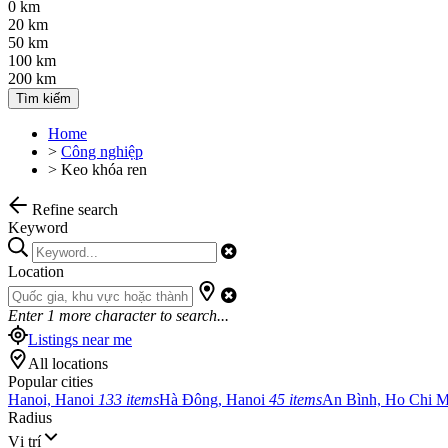
0 km
20 km
50 km
100 km
200 km
Tìm kiếm
Home
>
Công nghiệp
>
Keo khóa ren
Refine search
Keyword
Location
Enter
1
more character to search...
Listings near me
All locations
Popular cities
Hanoi, Hanoi
133 items
Hà Đông, Hanoi
45 items
An Bình, Ho Chi 
Radius
Vị trí