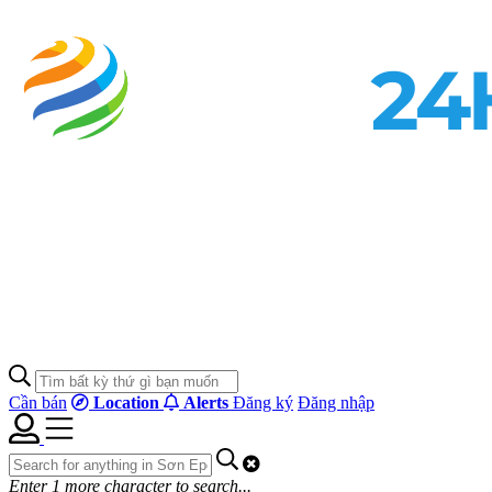
Cần bán
Location
Alerts
Đăng ký
Đăng nhập
Enter
1
more character to search...