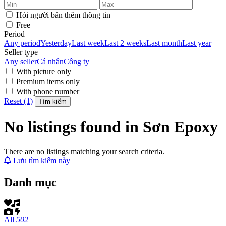
Hỏi người bán thêm thông tin
Free
Period
Any period
Yesterday
Last week
Last 2 weeks
Last month
Last year
Seller type
Any seller
Cá nhân
Công ty
With picture only
Premium items only
With phone number
Reset (1)
Tìm kiếm
No listings found in Sơn Epoxy
There are no listings matching your search criteria.
Lưu tìm kiếm này
Danh mục
All
502