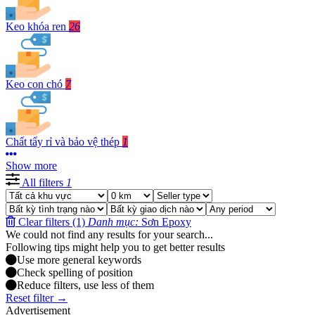
Keo khóa ren
26
Keo con chó
7
Chất tẩy rỉ và bảo vệ thép
1
Show more
All filters
1
Clear filters (1)
Danh mục:
Sơn Epoxy
We could not find any results for your search...
Following tips might help you to get better results
Use more general keywords
Check spelling of position
Reduce filters, use less of them
Reset filter →
Advertisement