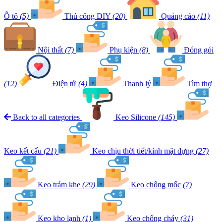
Ô tô
(5)
Thủ công DIY
(20)
Quảng cáo
(11)
Nội thất
(7)
Phụ kiện
(8)
Đóng gói
(12)
Điện tử
(4)
Thanh lý
Tìm thợ
Back to all categories
Keo Silicone
(145)
Keo kết cấu
(21)
Keo chịu thời tiết/kính mặt đựng
(27)
Keo trám khe
(29)
Keo chống mốc
(7)
Keo kho lạnh
(1)
Keo chống cháy
(31)