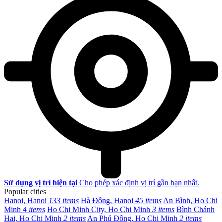
Sử dụng vị trí hiện tại
Cho phép xác định vị trí gần bạn nhất.
Popular cities
Hanoi, Hanoi
133 items
Hà Đông, Hanoi
45 items
An Bình, Ho Chi
Minh
4 items
Ho Chi Minh City, Ho Chi Minh
3 items
Bình Chánh
Hai, Ho Chi Minh
2 items
An Phú Đông, Ho Chi Minh
2 items