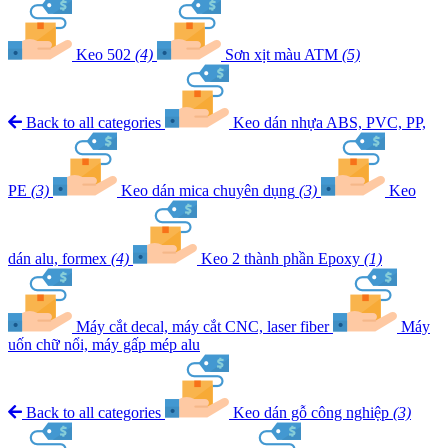
Keo 502
(4)
Sơn xịt màu ATM
(5)
Back to all categories
Keo dán nhựa ABS, PVC, PP,
PE
(3)
Keo dán mica chuyên dụng
(3)
Keo
dán alu, formex
(4)
Keo 2 thành phần Epoxy
(1)
Máy cắt decal, máy cắt CNC, laser fiber
Máy
uốn chữ nổi, máy gấp mép alu
Back to all categories
Keo dán gỗ công nghiệp
(3)