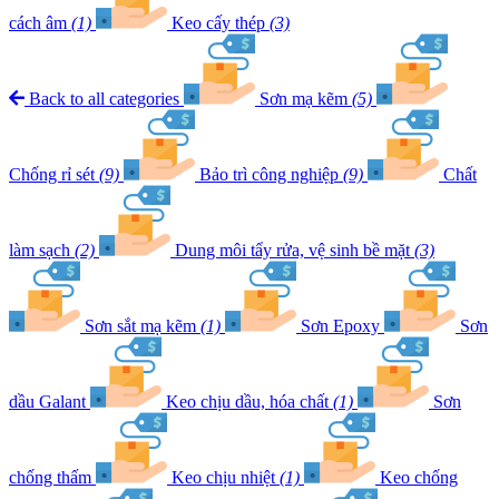
cách âm
(1)
Keo cấy thép
(3)
Back to all categories
Sơn mạ kẽm
(5)
Chống rỉ sét
(9)
Bảo trì công nghiệp
(9)
Chất
làm sạch
(2)
Dung môi tẩy rửa, vệ sinh bề mặt
(3)
Sơn sắt mạ kẽm
(1)
Sơn Epoxy
Sơn
dầu Galant
Keo chịu dầu, hóa chất
(1)
Sơn
chống thấm
Keo chịu nhiệt
(1)
Keo chống