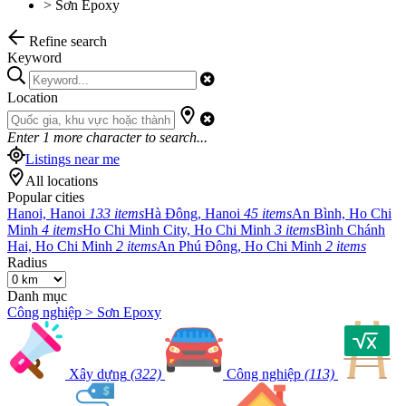
>
Sơn Epoxy
Refine search
Keyword
Location
Enter
1
more character to search...
Listings near me
All locations
Popular cities
Hanoi, Hanoi
133 items
Hà Đông, Hanoi
45 items
An Bình, Ho Chi
Minh
4 items
Ho Chi Minh City, Ho Chi Minh
3 items
Bình Chánh
Hai, Ho Chi Minh
2 items
An Phú Đông, Ho Chi Minh
2 items
Radius
Danh mục
Công nghiệp > Sơn Epoxy
Xây dựng
(322)
Công nghiệp
(113)