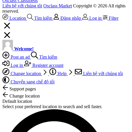
Osclass Classifieds
Liên hệ với chúng tôi
Osclass Market
Copyright © 2026 All rights
reserved.
Location
Tìm kiếm
Đăng nhập
Log in
Filter
Welcome!
Post an ad
Tìm kiếm
Log in
Register account
Change location
Help
Liên hệ với chúng tôi
Chuyển sang chế độ tối
Support pages
Change location
Default location
Select your preferred location to search and sell faster.