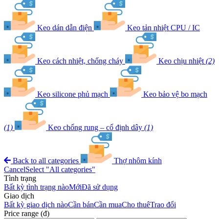
Keo dán dẫn điện
Keo tản nhiệt CPU / IC
Keo cách nhiệt, chống cháy
Keo chịu nhiệt
(2)
Keo silicone phủ mạch
Keo bảo vệ bo mạch
(1)
Keo chống rung – cố định dây
(1)
Back to all categories
Thợ nhôm kính
Cancel
Select "All categories"
Tình trạng
Bất kỳ tình trạng nào
Mới
Đã sử dụng
Giao dịch
Bất kỳ giao dịch nào
Cần bán
Cần mua
Cho thuê
Trao đổi
Price range (đ)