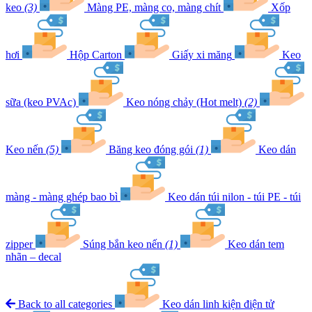
keo
(3)
Màng PE, màng co, màng chít
Xốp
hơi
Hộp Carton
Giấy xi măng
Keo
sữa (keo PVAc)
Keo nóng chảy (Hot melt)
(2)
Keo nến
(5)
Băng keo đóng gói
(1)
Keo dán
màng - màng ghép bao bì
Keo dán túi nilon - túi PE - túi
zipper
Súng bắn keo nến
(1)
Keo dán tem
nhãn – decal
Back to all categories
Keo dán linh kiện điện tử