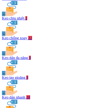
Keo chịu nhiệt
1
Keo chống xoay
12
Keo dán đa năng
9
Keo tạo gioăng
9
Keo dán nhanh
18