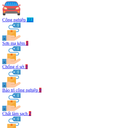
Công nghiệp
113
Sơn mạ kẽm
5
Chống rỉ sét
9
Bảo trì công nghiệp
9
Chất làm sạch
2