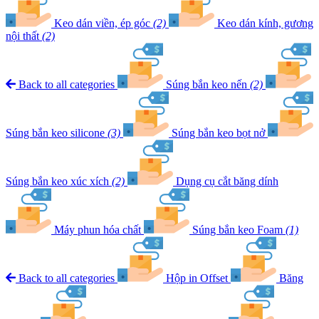
Keo dán viền, ép góc
(2)
Keo dán kính, gương
nội thất
(2)
Back to all categories
Súng bắn keo nến
(2)
Súng bắn keo silicone
(3)
Súng bắn keo bọt nở
Súng bắn keo xúc xích
(2)
Dụng cụ cắt băng dính
Máy phun hóa chất
Súng bắn keo Foam
(1)
Back to all categories
Hộp in Offset
Băng