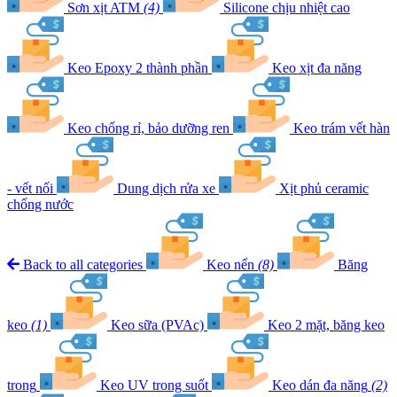
Sơn xịt ATM
(4)
Silicone chịu nhiệt cao
Keo Epoxy 2 thành phần
Keo xịt đa năng
Keo chống rỉ, bảo dưỡng ren
Keo trám vết hàn
- vết nối
Dung dịch rửa xe
Xịt phủ ceramic
chống nước
Back to all categories
Keo nến
(8)
Băng
keo
(1)
Keo sữa (PVAc)
Keo 2 mặt, băng keo
trong
Keo UV trong suốt
Keo dán đa năng
(2)