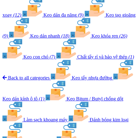
xoay
(12)
Keo dán đa năng
(9)
Keo tạo gioăng
(9)
Keo dán nhanh
(18)
Keo khóa ren
(26)
Keo con chó
(7)
Chất tẩy rỉ và bảo vệ thép
(1)
Back to all categories
Keo tẩy nhựa đường
Keo dán kính ô tô
(1)
Keo Bitum / Butyl chống dột
Làm sạch khoang máy
Đánh bóng kim loại