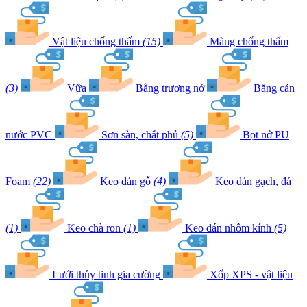
Vật liệu chống thấm
(15)
Màng chống thấm
(3)
Vữa
Bằng trương nở
Băng cản
nước PVC
Sơn sàn, chất phủ
(5)
Bọt nở PU
Foam
(22)
Keo dán gỗ
(4)
Keo dán gạch, đá
(1)
Keo chà ron
(1)
Keo dán nhôm kính
(5)
Lưới thủy tinh gia cường
Xốp XPS - vật liệu