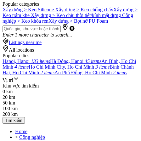
Popular categories
Xây dựng > Keo Silicone
Xây dựng > Keo chống cháy
Xây dựng >
Keo trám khe
Xây dựng > Keo chịu thời tiết/kính mặt đựng
Công
nghiệp > Keo khóa ren
Xây dựng > Bọt nở PU Foam
Enter
1
more character to search...
Listings near me
All locations
Popular cities
Hanoi, Hanoi
133 items
Hà Đông, Hanoi
45 items
An Bình, Ho Chi
Minh
4 items
Ho Chi Minh City, Ho Chi Minh
3 items
Bình Chánh
Hai, Ho Chi Minh
2 items
An Phú Đông, Ho Chi Minh
2 items
Vị trí
Khu vực tìm kiếm
0 km
20 km
50 km
100 km
200 km
Tìm kiếm
Home
>
Công nghiệp