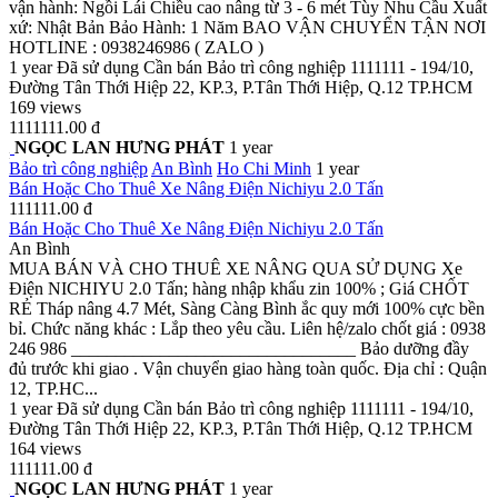
vận hành: Ngồi Lái Chiều cao nâng từ 3 - 6 mét Tùy Nhu Cầu Xuất
xứ: Nhật Bản Bảo Hành: 1 Năm BAO VẬN CHUYỂN TẬN NƠI
HOTLINE : 0938246986 ( ZALO )
1 year
Đã sử dụng
Cần bán
Bảo trì công nghiệp
1111111 - 194/10,
Đường Tân Thới Hiệp 22, KP.3, P.Tân Thới Hiệp, Q.12 TP.HCM
169 views
1111111.00 đ
NGỌC LAN HƯNG PHÁT
1 year
Bảo trì công nghiệp
An Bình
Ho Chi Minh
1 year
Bán Hoặc Cho Thuê Xe Nâng Điện Nichiyu 2.0 Tấn
111111.00 đ
Bán Hoặc Cho Thuê Xe Nâng Điện Nichiyu 2.0 Tấn
An Bình
MUA BÁN VÀ CHO THUÊ XE NÂNG QUA SỬ DỤNG Xe
Điện NICHIYU 2.0 Tấn; hàng nhập khẩu zin 100% ; Giá CHỐT
RẺ Tháp nâng 4.7 Mét, Sàng Càng Bình ắc quy mới 100% cực bền
bỉ. Chức năng khác : Lắp theo yêu cầu. Liên hệ/zalo chốt giá : 0938
246 986 ________________________________ Bảo dưỡng đầy
đủ trước khi giao . Vận chuyển giao hàng toàn quốc. Địa chỉ : Quận
12, TP.HC...
1 year
Đã sử dụng
Cần bán
Bảo trì công nghiệp
1111111 - 194/10,
Đường Tân Thới Hiệp 22, KP.3, P.Tân Thới Hiệp, Q.12 TP.HCM
164 views
111111.00 đ
NGỌC LAN HƯNG PHÁT
1 year