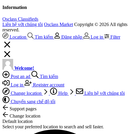
Information
Osclass Classifieds
Liên hệ với chúng tôi
Osclass Market
Copyright © 2026 All rights
reserved.
Location
Tìm kiếm
Đăng nhập
Log in
Filter
Welcome!
Post an ad
Tìm kiếm
Log in
Register account
Change location
Help
Liên hệ với chúng tôi
Chuyển sang chế độ tối
Support pages
Change location
Default location
Select your preferred location to search and sell faster.