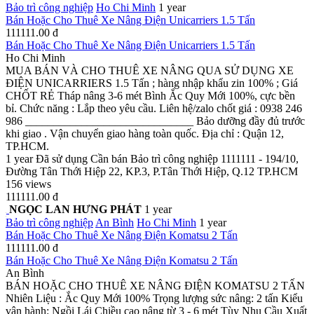
Bảo trì công nghiệp
Ho Chi Minh
1 year
Bán Hoặc Cho Thuê Xe Nâng Điện Unicarriers 1.5 Tấn
111111.00 đ
Bán Hoặc Cho Thuê Xe Nâng Điện Unicarriers 1.5 Tấn
Ho Chi Minh
MUA BÁN VÀ CHO THUÊ XE NÂNG QUA SỬ DỤNG XE
ĐIỆN UNICARRIERS 1.5 Tấn ; hàng nhập khẩu zin 100% ; Giá
CHỐT RẺ Tháp nâng 3-6 mét Bình Ắc Quy Mới 100%, cực bền
bỉ. Chức năng : Lắp theo yêu cầu. Liên hệ/zalo chốt giá : 0938 246
986 ______________________________ Bảo dưỡng đầy đủ trước
khi giao . Vận chuyển giao hàng toàn quốc. Địa chỉ : Quận 12,
TP.HCM.
1 year
Đã sử dụng
Cần bán
Bảo trì công nghiệp
1111111 - 194/10,
Đường Tân Thới Hiệp 22, KP.3, P.Tân Thới Hiệp, Q.12 TP.HCM
156 views
111111.00 đ
NGỌC LAN HƯNG PHÁT
1 year
Bảo trì công nghiệp
An Bình
Ho Chi Minh
1 year
Bán Hoặc Cho Thuê Xe Nâng Điện Komatsu 2 Tấn
111111.00 đ
Bán Hoặc Cho Thuê Xe Nâng Điện Komatsu 2 Tấn
An Bình
BÁN HOẶC CHO THUÊ XE NÂNG ĐIỆN KOMATSU 2 TẤN
Nhiên Liệu : Ắc Quy Mới 100% Trọng lượng sức nâng: 2 tấn Kiểu
vận hành: Ngồi Lái Chiều cao nâng từ 3 - 6 mét Tùy Nhu Cầu Xuất