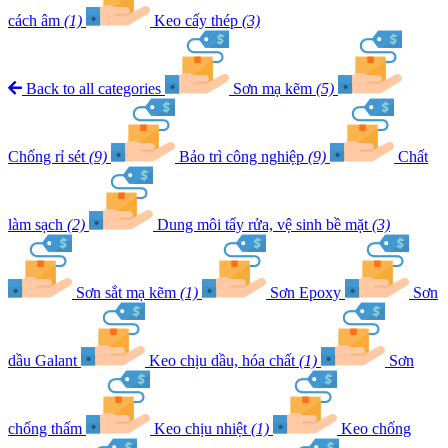
cách âm
(1)
Keo cấy thép
(3)
Back to all categories
Sơn mạ kẽm
(5)
Chống rỉ sét
(9)
Bảo trì công nghiệp
(9)
Chất
làm sạch
(2)
Dung môi tẩy rửa, vệ sinh bề mặt
(3)
Sơn sắt mạ kẽm
(1)
Sơn Epoxy
Sơn
dầu Galant
Keo chịu dầu, hóa chất
(1)
Sơn
chống thấm
Keo chịu nhiệt
(1)
Keo chống