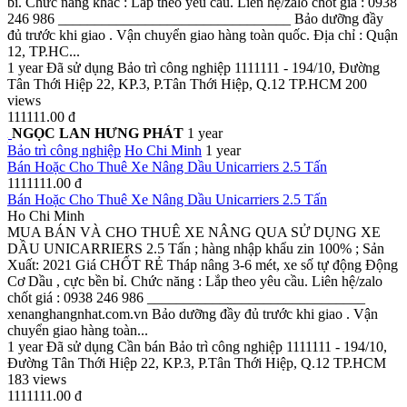
bỉ. Chức năng khác : Lắp theo yêu cầu. Liên hệ/zalo chốt giá : 0938
246 986 ________________________________ Bảo dưỡng đầy
đủ trước khi giao . Vận chuyển giao hàng toàn quốc. Địa chỉ : Quận
12, TP.HC...
1 year
Đã sử dụng
Bảo trì công nghiệp
1111111 - 194/10, Đường
Tân Thới Hiệp 22, KP.3, P.Tân Thới Hiệp, Q.12 TP.HCM
200
views
111111.00 đ
NGỌC LAN HƯNG PHÁT
1 year
Bảo trì công nghiệp
Ho Chi Minh
1 year
Bán Hoặc Cho Thuê Xe Nâng Dầu Unicarriers 2.5 Tấn
1111111.00 đ
Bán Hoặc Cho Thuê Xe Nâng Dầu Unicarriers 2.5 Tấn
Ho Chi Minh
MUA BÁN VÀ CHO THUÊ XE NÂNG QUA SỬ DỤNG XE
DẦU UNICARRIERS 2.5 Tấn ; hàng nhập khẩu zin 100% ; Sản
Xuất: 2021 Giá CHỐT RẺ Tháp nâng 3-6 mét, xe số tự động Động
Cơ Dầu , cực bền bỉ. Chức năng : Lắp theo yêu cầu. Liên hệ/zalo
chốt giá : 0938 246 986 ______________________________
xenanghangnhat.com.vn Bảo dưỡng đầy đủ trước khi giao . Vận
chuyển giao hàng toàn...
1 year
Đã sử dụng
Cần bán
Bảo trì công nghiệp
1111111 - 194/10,
Đường Tân Thới Hiệp 22, KP.3, P.Tân Thới Hiệp, Q.12 TP.HCM
183 views
1111111.00 đ