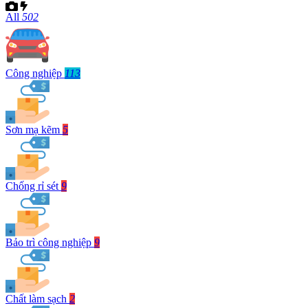
All
502
Công nghiệp
113
Sơn mạ kẽm
5
Chống rỉ sét
9
Bảo trì công nghiệp
9
Chất làm sạch
2