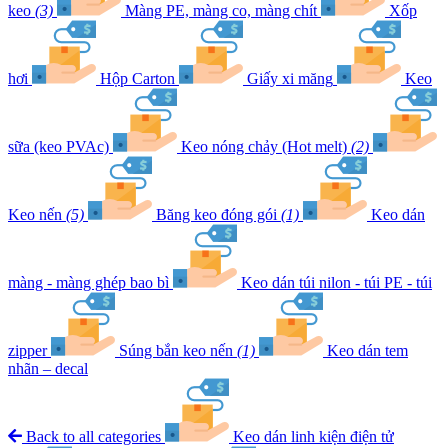
keo
(3)
Màng PE, màng co, màng chít
Xốp
hơi
Hộp Carton
Giấy xi măng
Keo
sữa (keo PVAc)
Keo nóng chảy (Hot melt)
(2)
Keo nến
(5)
Băng keo đóng gói
(1)
Keo dán
màng - màng ghép bao bì
Keo dán túi nilon - túi PE - túi
zipper
Súng bắn keo nến
(1)
Keo dán tem
nhãn – decal
Back to all categories
Keo dán linh kiện điện tử