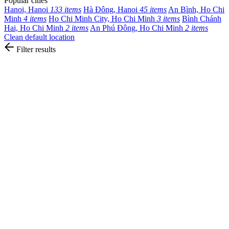
Popular cities
Hanoi, Hanoi
133 items
Hà Đông, Hanoi
45 items
An Bình, Ho Chi
Minh
4 items
Ho Chi Minh City, Ho Chi Minh
3 items
Bình Chánh
Hai, Ho Chi Minh
2 items
An Phú Đông, Ho Chi Minh
2 items
Clean default location
Filter results