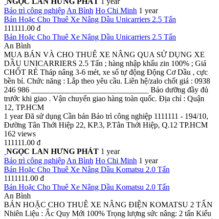
NGỌC LAN HƯNG PHÁT
1 year
Bảo trì công nghiệp
An Bình
Ho Chi Minh
1 year
Bán Hoặc Cho Thuê Xe Nâng Dầu Unicarriers 2.5 Tấn
111111.00 đ
Bán Hoặc Cho Thuê Xe Nâng Dầu Unicarriers 2.5 Tấn
An Bình
MUA BÁN VÀ CHO THUÊ XE NÂNG QUA SỬ DỤNG XE
DẦU UNICARRIERS 2.5 Tấn ; hàng nhập khẩu zin 100% ; Giá
CHỐT RẺ Tháp nâng 3-6 mét, xe số tự động Động Cơ Dầu , cực
bền bỉ. Chức năng : Lắp theo yêu cầu. Liên hệ/zalo chốt giá : 0938
246 986 ______________________________ Bảo dưỡng đầy đủ
trước khi giao . Vận chuyển giao hàng toàn quốc. Địa chỉ : Quận
12, TP.HCM
1 year
Đã sử dụng
Cần bán
Bảo trì công nghiệp
1111111 - 194/10,
Đường Tân Thới Hiệp 22, KP.3, P.Tân Thới Hiệp, Q.12 TP.HCM
162 views
111111.00 đ
NGỌC LAN HƯNG PHÁT
1 year
Bảo trì công nghiệp
An Bình
Ho Chi Minh
1 year
Bán Hoặc Cho Thuê Xe Nâng Dầu Komatsu 2.0 Tấn
1111111.00 đ
Bán Hoặc Cho Thuê Xe Nâng Dầu Komatsu 2.0 Tấn
An Bình
BÁN HOẶC CHO THUÊ XE NÂNG ĐIỆN KOMATSU 2 TẤN
Nhiên Liệu : Ắc Quy Mới 100% Trọng lượng sức nâng: 2 tấn Kiểu