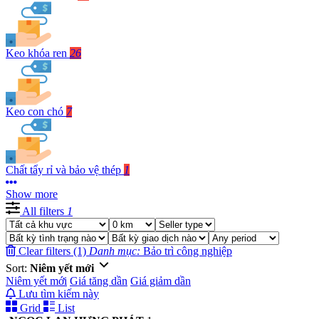
Keo khóa ren
26
Keo con chó
7
Chất tẩy rỉ và bảo vệ thép
1
Show more
All filters
1
Clear filters (1)
Danh mục:
Bảo trì công nghiệp
Sort:
Niêm yết mới
Niêm yết mới
Giá tăng dần
Giá giảm dần
Lưu tìm kiếm này
Grid
List