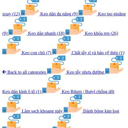
xoay
(12)
Keo dán đa năng
(9)
Keo tạo gioăng
(9)
Keo dán nhanh
(18)
Keo khóa ren
(26)
Keo con chó
(7)
Chất tẩy rỉ và bảo vệ thép
(1)
Back to all categories
Keo tẩy nhựa đường
Keo dán kính ô tô
(1)
Keo Bitum / Butyl chống dột
Làm sạch khoang máy
Đánh bóng kim loại