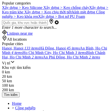
Popular categories
Xây dựng > Keo Silicone
Xây dựng > Keo chống cháy
Xây dựng >
Keo trám khe
Xây dựng > Keo chịu thời tiết/kính mặt đựng
Công
nghiệp > Keo khóa ren
Xây dựng > Bọt nở PU Foam
Enter
1
more character to search...
Listings near me
All locations
Popular cities
Hanoi, Hanoi
133 items
Hà Đông, Hanoi
45 items
An Bình, Ho Chi
Minh
4 items
Ho Chi Minh City, Ho Chi Minh
3 items
Bình Chánh
Hai, Ho Chi Minh
2 items
An Phú Đông, Ho Chi Minh
2 items
Vị trí
Khu vực tìm kiếm
0 km
20 km
50 km
100 km
200 km
Tìm kiếm
Home
>
Công nghiệp