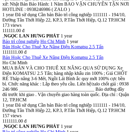
xứ: Nhật Bản Bảo Hành: 1 Năm BAO VẬN CHUYỂN TẬN NƠI
HOTLINE : 0938246986 ( ZALO )
1 year
Đã sử dụng
Cần bán
Bảo trì công nghiệp
1111111 - 194/10,
Đường Tân Thới Hiệp 22, KP.3, P.Tân Thới Hiệp, Q.12 TP.HCM
173 views
111111.00 đ
NGỌC LAN HƯNG PHÁT
1 year
Bảo trì công nghiệp
Ho Chi Minh
1 year
Bán Hoặc Cho Thuê Xe Nâng Điện Komatsu 2.5 Tấn
1111111.00 đ
Bán Hoặc Cho Thuê Xe Nâng Điện Komatsu 2.5 Tấn
Ho Chi Minh
MUA BÁN VÀ CHO THUÊ XE NÂNG QUA SỬ DỤNG Xe
Điện KOMATSU 2.5 Tấn; hàng nhập khẩu zin 100% ; Giá CHỐT
RẺ Tháp nâng 3-6 Mét, Ngồi Lái Bình ắc quy mới 100% cực bền
bỉ. Chức năng khác : Lắp theo yêu cầu. Liên hệ/zalo chốt giá : 0938
246 986 ________________________________ Bảo dưỡng đầy
đủ trước khi giao . Vận chuyển giao hàng toàn quốc. Địa chỉ : Quận
12, TP.HCM
1 year
Đã sử dụng
Cần bán
Bảo trì công nghiệp
1111111 - 194/10,
Đường Tân Thới Hiệp 22, KP.3, P.Tân Thới Hiệp, Q.12 TP.HCM
157 views
1111111.00 đ
NGỌC LAN HƯNG PHÁT
1 year
Bảo trì công nghiệp
Ho Chi Minh
1 year