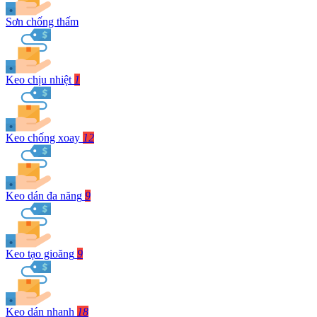
Sơn chống thấm
Keo chịu nhiệt
1
Keo chống xoay
12
Keo dán đa năng
9
Keo tạo gioăng
9
Keo dán nhanh
18