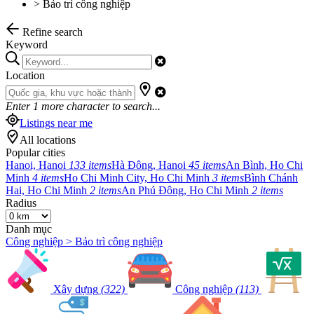
>
Bảo trì công nghiệp
Refine search
Keyword
Location
Enter
1
more character to search...
Listings near me
All locations
Popular cities
Hanoi, Hanoi
133 items
Hà Đông, Hanoi
45 items
An Bình, Ho Chi
Minh
4 items
Ho Chi Minh City, Ho Chi Minh
3 items
Bình Chánh
Hai, Ho Chi Minh
2 items
An Phú Đông, Ho Chi Minh
2 items
Radius
Danh mục
Công nghiệp > Bảo trì công nghiệp
Xây dựng
(322)
Công nghiệp
(113)