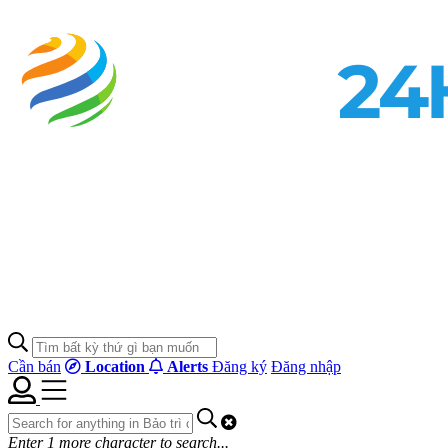
Cần bán
Location
Alerts
Đăng ký
Đăng nhập
Enter
1
more character to search...