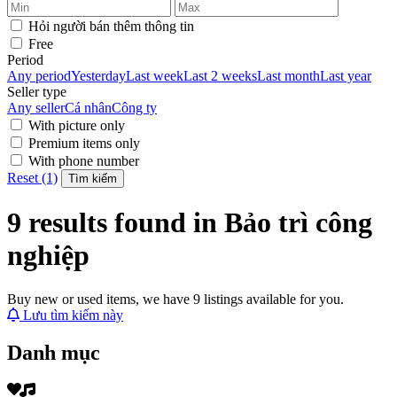
Hỏi người bán thêm thông tin
Free
Period
Any period
Yesterday
Last week
Last 2 weeks
Last month
Last year
Seller type
Any seller
Cá nhân
Công ty
With picture only
Premium items only
With phone number
Reset (1)
Tìm kiếm
9 results found in Bảo trì công
nghiệp
Buy new or used items, we have 9 listings available for you.
Lưu tìm kiếm này
Danh mục