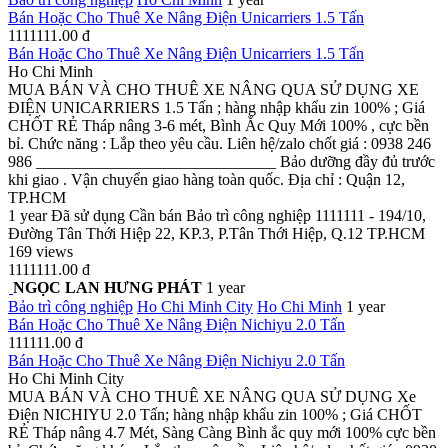
Bán Hoặc Cho Thuê Xe Nâng Điện Unicarriers 1.5 Tấn
1111111.00 đ
Bán Hoặc Cho Thuê Xe Nâng Điện Unicarriers 1.5 Tấn
Ho Chi Minh
MUA BÁN VÀ CHO THUÊ XE NÂNG QUA SỬ DỤNG XE
ĐIỆN UNICARRIERS 1.5 Tấn ; hàng nhập khẩu zin 100% ; Giá
CHỐT RẺ Tháp nâng 3-6 mét, Bình Ắc Quy Mới 100% , cực bền
bỉ. Chức năng : Lắp theo yêu cầu. Liên hệ/zalo chốt giá : 0938 246
986 ______________________________ Bảo dưỡng đầy đủ trước
khi giao . Vận chuyển giao hàng toàn quốc. Địa chỉ : Quận 12,
TP.HCM
1 year
Đã sử dụng
Cần bán
Bảo trì công nghiệp
1111111 - 194/10,
Đường Tân Thới Hiệp 22, KP.3, P.Tân Thới Hiệp, Q.12 TP.HCM
169 views
1111111.00 đ
NGỌC LAN HƯNG PHÁT
1 year
Bảo trì công nghiệp
Ho Chi Minh City
Ho Chi Minh
1 year
Bán Hoặc Cho Thuê Xe Nâng Điện Nichiyu 2.0 Tấn
111111.00 đ
Bán Hoặc Cho Thuê Xe Nâng Điện Nichiyu 2.0 Tấn
Ho Chi Minh City
MUA BÁN VÀ CHO THUÊ XE NÂNG QUA SỬ DỤNG Xe
Điện NICHIYU 2.0 Tấn; hàng nhập khẩu zin 100% ; Giá CHỐT
RẺ Tháp nâng 4.7 Mét, Sàng Càng Bình ắc quy mới 100% cực bền