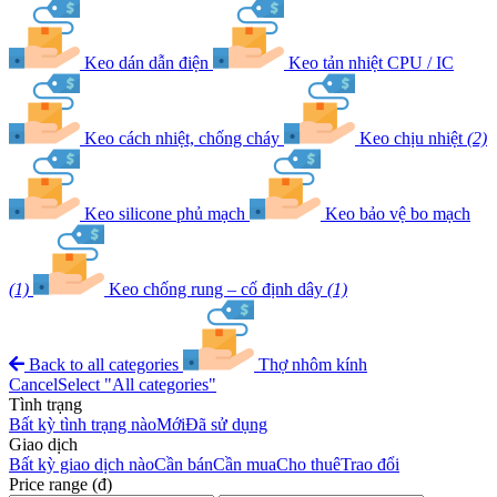
Keo dán dẫn điện
Keo tản nhiệt CPU / IC
Keo cách nhiệt, chống cháy
Keo chịu nhiệt
(2)
Keo silicone phủ mạch
Keo bảo vệ bo mạch
(1)
Keo chống rung – cố định dây
(1)
Back to all categories
Thợ nhôm kính
Cancel
Select "All categories"
Tình trạng
Bất kỳ tình trạng nào
Mới
Đã sử dụng
Giao dịch
Bất kỳ giao dịch nào
Cần bán
Cần mua
Cho thuê
Trao đổi
Price range (đ)