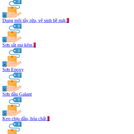
Dung môi tẩy rửa, vệ sinh bề mặt
3
Sơn sắt mạ kẽm
1
Sơn Epoxy
Sơn dầu Galant
Keo chịu dầu, hóa chất
1