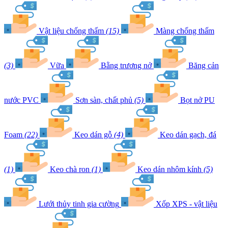
Vật liệu chống thấm
(15)
Màng chống thấm
(3)
Vữa
Bằng trương nở
Băng cản
nước PVC
Sơn sàn, chất phủ
(5)
Bọt nở PU
Foam
(22)
Keo dán gỗ
(4)
Keo dán gạch, đá
(1)
Keo chà ron
(1)
Keo dán nhôm kính
(5)
Lưới thủy tinh gia cường
Xốp XPS - vật liệu