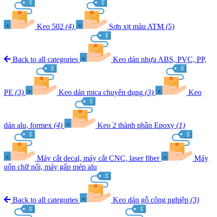
Keo 502
(4)
Sơn xịt màu ATM
(5)
Back to all categories
Keo dán nhựa ABS, PVC, PP,
PE
(3)
Keo dán mica chuyên dụng
(3)
Keo
dán alu, formex
(4)
Keo 2 thành phần Epoxy
(1)
Máy cắt decal, máy cắt CNC, laser fiber
Máy
uốn chữ nổi, máy gấp mép alu
Back to all categories
Keo dán gỗ công nghiệp
(3)