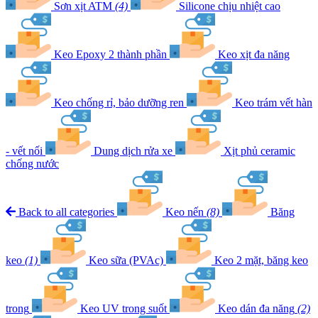
Sơn xịt ATM
(4)
Silicone chịu nhiệt cao
Keo Epoxy 2 thành phần
Keo xịt đa năng
Keo chống rỉ, bảo dưỡng ren
Keo trám vết hàn
- vết nối
Dung dịch rửa xe
Xịt phủ ceramic
chống nước
Back to all categories
Keo nến
(8)
Băng
keo
(1)
Keo sữa (PVAc)
Keo 2 mặt, băng keo
trong
Keo UV trong suốt
Keo dán đa năng
(2)