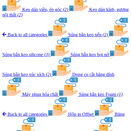
Keo dán viền, ép góc
(2)
Keo dán kính, gương
nội thất
(2)
Back to all categories
Súng bắn keo nến
(2)
Súng bắn keo silicone
(3)
Súng bắn keo bọt nở
Súng bắn keo xúc xích
(2)
Dụng cụ cắt băng dính
Máy phun hóa chất
Súng bắn keo Foam
(1)
Back to all categories
Hộp in Offset
Băng