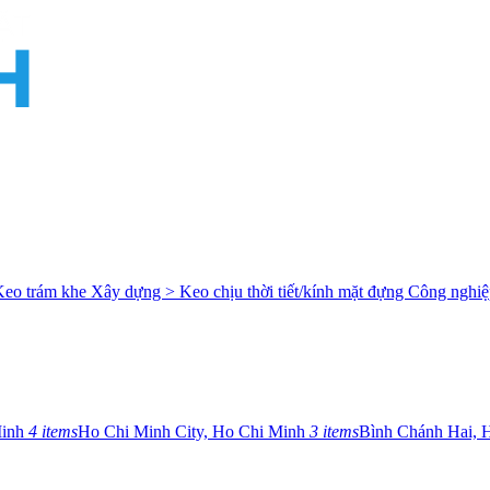
Keo trám khe
Xây dựng > Keo chịu thời tiết/kính mặt đựng
Công nghiệ
Minh
4 items
Ho Chi Minh City, Ho Chi Minh
3 items
Bình Chánh Hai, 