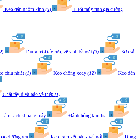
Keo dán nhôm kính
(5)
Lưới thủy tinh gia cường
2)
Dung môi tẩy rửa, vệ sinh bề mặt
(3)
Sơn sắt
o chịu nhiệt
(1)
Keo chống xoay
(12)
Keo dán
Chất tẩy rỉ và bảo vệ thép
(1)
Làm sạch khoang máy
Đánh bóng kim loại
 bảo dưỡng ren
Keo trám vết hàn - vết nối
Dung