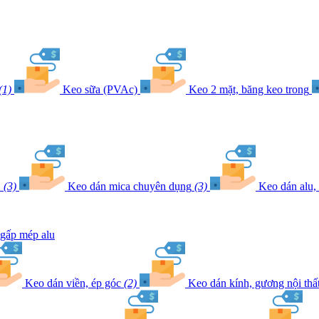
(1)
Keo sữa (PVAc)
Keo 2 mặt, băng keo trong
E
(3)
Keo dán mica chuyên dụng
(3)
Keo dán alu,
gấp mép alu
Keo dán viền, ép góc
(2)
Keo dán kính, gương nội thấ