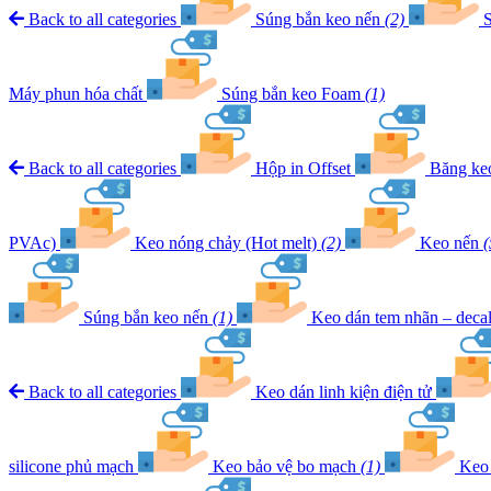
Back to all categories
Súng bắn keo nến
(2)
S
Máy phun hóa chất
Súng bắn keo Foam
(1)
Back to all categories
Hộp in Offset
Băng k
PVAc)
Keo nóng chảy (Hot melt)
(2)
Keo nến
(
Súng bắn keo nến
(1)
Keo dán tem nhãn – deca
Back to all categories
Keo dán linh kiện điện tử
silicone phủ mạch
Keo bảo vệ bo mạch
(1)
Keo 