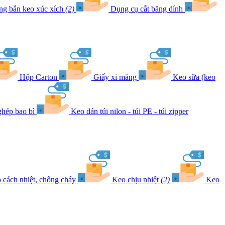
ng bắn keo xúc xích
(2)
Dụng cụ cắt băng dính
Hộp Carton
Giấy xi măng
Keo sữa (keo
hép bao bì
Keo dán túi nilon - túi PE - túi zipper
 cách nhiệt, chống cháy
Keo chịu nhiệt
(2)
Keo