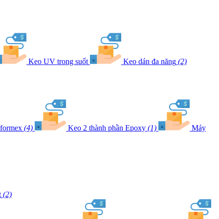
Keo UV trong suốt
Keo dán đa năng
(2)
 formex
(4)
Keo 2 thành phần Epoxy
(1)
Máy
t
(2)