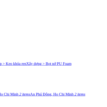
p > Keo khóa ren
Xây dựng > Bọt nở PU Foam
Ho Chi Minh
2 items
An Phú Đông, Ho Chi Minh
2 items