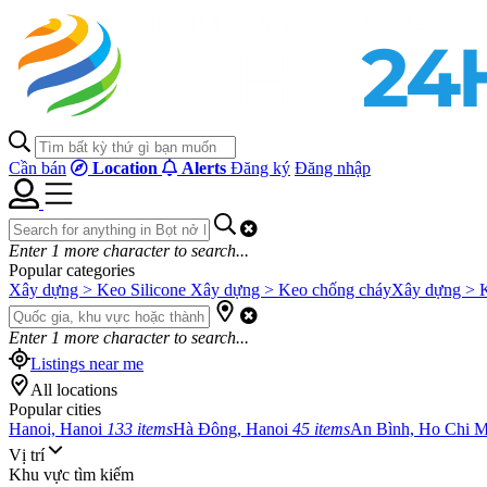
Cần bán
Location
Alerts
Đăng ký
Đăng nhập
Enter
1
more character to search...
Popular categories
Xây dựng > Keo Silicone
Xây dựng > Keo chống cháy
Xây dựng > 
Enter
1
more character to search...
Listings near me
All locations
Popular cities
Hanoi, Hanoi
133 items
Hà Đông, Hanoi
45 items
An Bình, Ho Chi 
Vị trí
Khu vực tìm kiếm