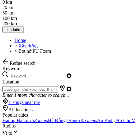
0 km
20 km
50 km
100 km
200 km
Tìm kiếm
Home
>
Xây dựng
>
Bọt nở PU Foam
Refine search
Keyword
Location
Enter
1
more character to search...
Listings near me
All locations
Popular cities
Hanoi, Hanoi
133 items
Hà Đông, Hanoi
45 items
An Bình, Ho Chi 
Radius
Vị trí