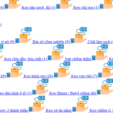
(4)
Keo dán gạch, đá
(1)
Keo chà ron
(1)
)
rỉ sét
(9)
Bảo trì công nghiệp
(9)
Chất làm sạch
(
Keo chịu dầu, hóa chất
(1)
Sơn chống thấm
Ke
(18)
Keo khóa ren
(26)
Keo con chó
(7)
eo dán kính ô tô
(1)
Keo Bitum / Butyl chống dột
oxy 2 thành phần
Keo xịt đa năng
Keo chống rỉ,