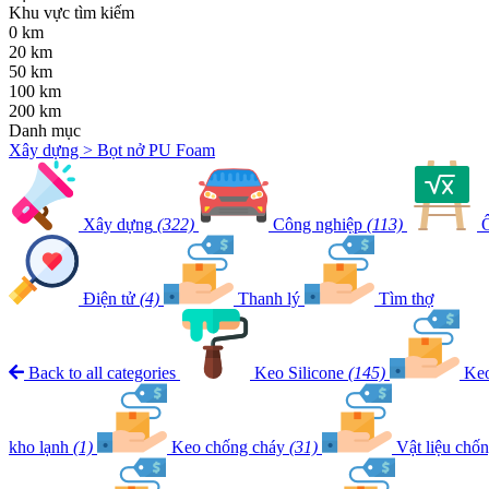
Khu vực tìm kiếm
0 km
20 km
50 km
100 km
200 km
Danh mục
Xây dựng > Bọt nở PU Foam
Xây dựng
(322)
Công nghiệp
(113)
Ô
Điện tử
(4)
Thanh lý
Tìm thợ
Back to all categories
Keo Silicone
(145)
Keo
kho lạnh
(1)
Keo chống cháy
(31)
Vật liệu chố