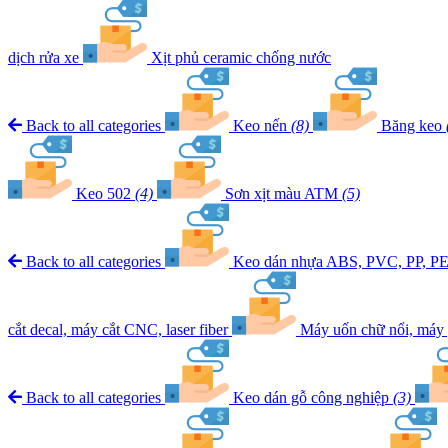
dịch rửa xe
Xịt phủ ceramic chống nước
Back to all categories
Keo nến
(8)
Băng keo
Keo 502
(4)
Sơn xịt màu ATM
(5)
Back to all categories
Keo dán nhựa ABS, PVC, PP, P
cắt decal, máy cắt CNC, laser fiber
Máy uốn chữ nổi, máy 
Back to all categories
Keo dán gỗ công nghiệp
(3)