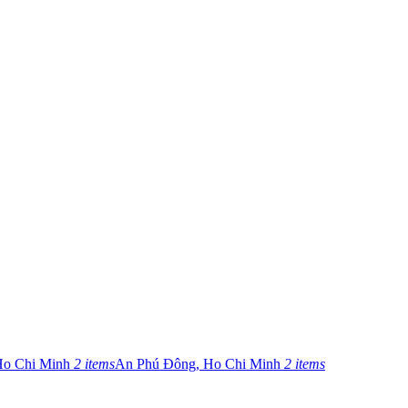
Ho Chi Minh
2 items
An Phú Đông, Ho Chi Minh
2 items