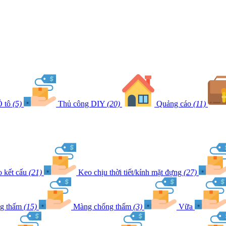
 tô
(5)
Thủ công DIY
(20)
Quảng cáo
(11)
 kết cấu
(21)
Keo chịu thời tiết/kính mặt đựng
(27)
ng thấm
(15)
Màng chống thấm
(3)
Vữa