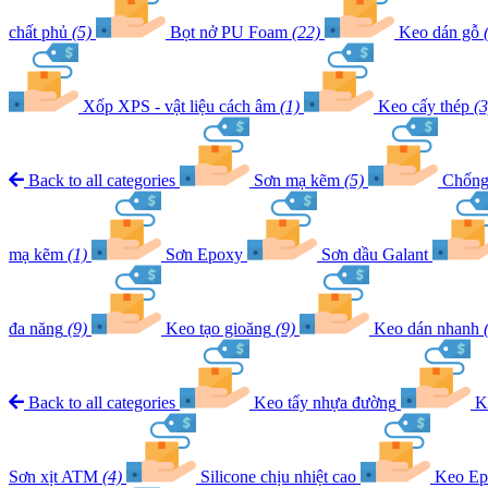
chất phủ
(5)
Bọt nở PU Foam
(22)
Keo dán gỗ
Xốp XPS - vật liệu cách âm
(1)
Keo cấy thép
(3
Back to all categories
Sơn mạ kẽm
(5)
Chống 
mạ kẽm
(1)
Sơn Epoxy
Sơn dầu Galant
đa năng
(9)
Keo tạo gioăng
(9)
Keo dán nhanh
Back to all categories
Keo tẩy nhựa đường
K
Sơn xịt ATM
(4)
Silicone chịu nhiệt cao
Keo Ep