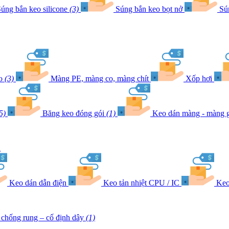
úng bắn keo silicone
(3)
Súng bắn keo bọt nở
Sú
eo
(3)
Màng PE, màng co, màng chít
Xốp hơi
5)
Băng keo đóng gói
(1)
Keo dán màng - màng g
l
Keo dán dẫn điện
Keo tản nhiệt CPU / IC
Keo
chống rung – cố định dây
(1)