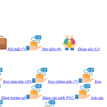
Nội thất
(7)
Phụ kiện
(8)
Đóng gói
(12)
Keo trám khe
(29)
Keo chống mốc
(7)
Keo
Bằng trương nở
Băng cản nước PVC
Sơn sàn,