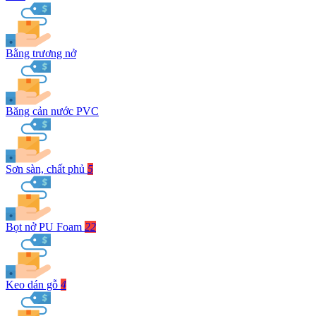
Bằng trương nở
Băng cản nước PVC
Sơn sàn, chất phủ
5
Bọt nở PU Foam
22
Keo dán gỗ
4