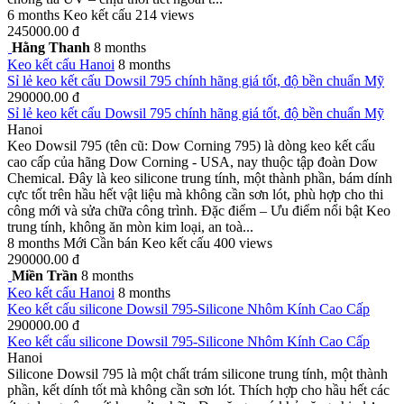
6 months
Keo kết cấu
214 views
245000.00 đ
Hằng Thanh
8 months
Keo kết cấu
Hanoi
8 months
Sỉ lẻ keo kết cấu Dowsil 795 chính hãng giá tốt, độ bền chuẩn Mỹ
290000.00 đ
Sỉ lẻ keo kết cấu Dowsil 795 chính hãng giá tốt, độ bền chuẩn Mỹ
Hanoi
Keo Dowsil 795 (tên cũ: Dow Corning 795) là dòng keo kết cấu
cao cấp của hãng Dow Corning - USA, nay thuộc tập đoàn Dow
Chemical. Đây là keo silicone trung tính, một thành phần, bám dính
cực tốt trên hầu hết vật liệu mà không cần sơn lót, phù hợp cho thi
công mới và sửa chữa công trình. Đặc điểm – Ưu điểm nổi bật Keo
trung tính, không ăn mòn kim loại, an toà...
8 months
Mới
Cần bán
Keo kết cấu
400 views
290000.00 đ
Miền Trần
8 months
Keo kết cấu
Hanoi
8 months
Keo kết cấu silicone Dowsil 795-Silicone Nhôm Kính Cao Cấp
290000.00 đ
Keo kết cấu silicone Dowsil 795-Silicone Nhôm Kính Cao Cấp
Hanoi
Silicone Dowsil 795 là một chất trám silicone trung tính, một thành
phần, kết dính tốt mà không cần sơn lót. Thích hợp cho hầu hết các