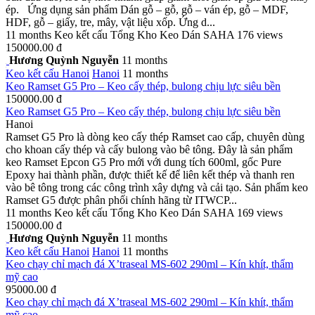
ép. Ứng dụng sản phẩm Dán gỗ – gỗ, gỗ – ván ép, gỗ – MDF,
HDF, gỗ – giấy, tre, mây, vật liệu xốp. Ứng d...
11 months
Keo kết cấu
Tổng Kho Keo Dán SAHA
176 views
150000.00 đ
Hương Quỳnh Nguyễn
11 months
Keo kết cấu
Hanoi
Hanoi
11 months
Keo Ramset G5 Pro – Keo cấy thép, bulong chịu lực siêu bền
150000.00 đ
Keo Ramset G5 Pro – Keo cấy thép, bulong chịu lực siêu bền
Hanoi
Ramset G5 Pro là dòng keo cấy thép Ramset cao cấp, chuyên dùng
cho khoan cấy thép và cấy bulong vào bê tông. Đây là sản phẩm
keo Ramset Epcon G5 Pro mới với dung tích 600ml, gốc Pure
Epoxy hai thành phần, được thiết kế để liên kết thép và thanh ren
vào bê tông trong các công trình xây dựng và cải tạo. Sản phẩm keo
Ramset G5 được phân phối chính hãng từ ITWCP...
11 months
Keo kết cấu
Tổng Kho Keo Dán SAHA
169 views
150000.00 đ
Hương Quỳnh Nguyễn
11 months
Keo kết cấu
Hanoi
Hanoi
11 months
Keo chạy chỉ mạch đá X’traseal MS-602 290ml – Kín khít, thẩm
mỹ cao
95000.00 đ
Keo chạy chỉ mạch đá X’traseal MS-602 290ml – Kín khít, thẩm
mỹ cao