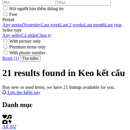
Hỏi người bán thêm thông tin
Free
Period
Any period
Yesterday
Last week
Last 2 weeks
Last month
Last year
Seller type
Any seller
Cá nhân
Công ty
With picture only
Premium items only
With phone number
Reset (1)
Tìm kiếm
21 results found in Keo kết cấu
Buy new or used items, we have 21 listings available for you.
Lưu tìm kiếm này
Danh mục
All
502