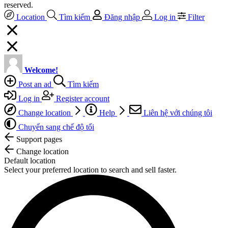
reserved.
Location
Tìm kiếm
Đăng nhập
Log in
Filter
Welcome!
Post an ad
Tìm kiếm
Log in
Register account
Change location
Help
Liên hệ với chúng tôi
Chuyển sang chế độ tối
Support pages
Change location
Default location
Select your preferred location to search and sell faster.