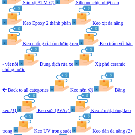
Sơn xịt ATM
(4)
Silicone chịu nhiệt cao
Keo Epoxy 2 thành phần
Keo xịt đa năng
Keo chống rỉ, bảo dưỡng ren
Keo trám vết hàn
- vết nối
Dung dịch rửa xe
Xịt phủ ceramic
chống nước
Back to all categories
Keo nến
(8)
Băng
keo
(1)
Keo sữa (PVAc)
Keo 2 mặt, băng keo
trong
Keo UV trong suốt
Keo dán đa năng
(2)