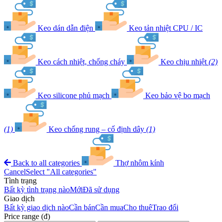
Keo dán dẫn điện
Keo tản nhiệt CPU / IC
Keo cách nhiệt, chống cháy
Keo chịu nhiệt
(2)
Keo silicone phủ mạch
Keo bảo vệ bo mạch
(1)
Keo chống rung – cố định dây
(1)
Back to all categories
Thợ nhôm kính
Cancel
Select "All categories"
Tình trạng
Bất kỳ tình trạng nào
Mới
Đã sử dụng
Giao dịch
Bất kỳ giao dịch nào
Cần bán
Cần mua
Cho thuê
Trao đổi
Price range (đ)