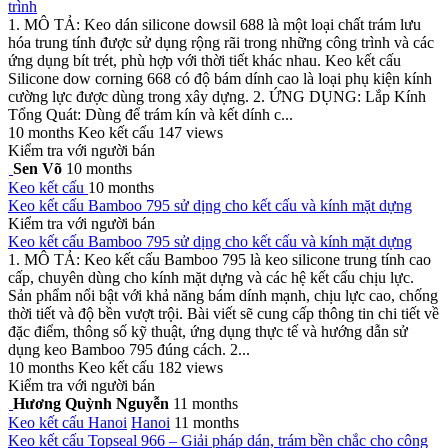
trình
1. MÔ TẢ: Keo dán silicone dowsil 688 là một loại chất trám lưu
hóa trung tính được sử dụng rộng rãi trong những công trình và các
ứng dụng bít trét, phù hợp với thời tiết khác nhau. Keo kết cấu
Silicone dow corning 668 có độ bám dính cao là loại phụ kiện kính
cường lực được dùng trong xây dựng. 2. ỨNG DỤNG: Lắp Kính
Tổng Quát: Dùng để trám kín và kết dính c...
10 months
Keo kết cấu
147 views
Kiểm tra với người bán
Sen Võ
10 months
Keo kết cấu
10 months
Keo kết cấu Bamboo 795 sử dịng cho kết cấu và kính mặt dựng
Kiểm tra với người bán
Keo kết cấu Bamboo 795 sử dịng cho kết cấu và kính mặt dựng
1. MÔ TẢ: Keo kết cấu Bamboo 795 là keo silicone trung tính cao
cấp, chuyên dùng cho kính mặt dựng và các hệ kết cấu chịu lực.
Sản phẩm nổi bật với khả năng bám dính mạnh, chịu lực cao, chống
thời tiết và độ bền vượt trội. Bài viết sẽ cung cấp thông tin chi tiết về
đặc điểm, thông số kỹ thuật, ứng dụng thực tế và hướng dẫn sử
dụng keo Bamboo 795 đúng cách. 2...
10 months
Keo kết cấu
182 views
Kiểm tra với người bán
Hương Quỳnh Nguyễn
11 months
Keo kết cấu
Hanoi
Hanoi
11 months
Keo kết cấu Topseal 966 – Giải pháp dán, trám bền chắc cho công