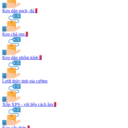
Keo dán gạch, đá
1
Keo chà ron
1
Keo dán nhôm kính
5
Lưới thủy tinh gia cường
Xốp XPS - vật liệu cách âm
1
Keo cấy thép
3