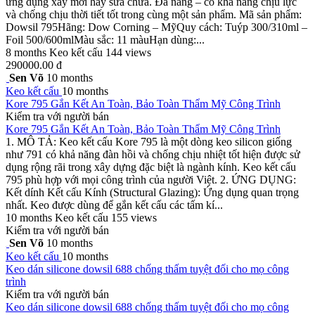
ứng dụng xây mới hay sửa chữa. Đa năng – có khả năng chịu lực
và chống chịu thời tiết tốt trong cùng một sản phẩm. Mã sản phẩm:
Dowsil 795Hãng: Dow Corning – MỹQuy cách: Tuýp 300/310ml –
Foil 500/600mlMàu sắc: 11 màuHạn dùng:...
8 months
Keo kết cấu
144 views
290000.00 đ
Sen Võ
10 months
Keo kết cấu
10 months
Kore 795 Gắn Kết An Toàn, Bảo Toàn Thẩm Mỹ Công Trình
Kiểm tra với người bán
Kore 795 Gắn Kết An Toàn, Bảo Toàn Thẩm Mỹ Công Trình
1. MÔ TẢ: Keo kết cấu Kore 795 là một dòng keo silicon giống
như 791 có khả năng đàn hồi và chống chịu nhiệt tốt hiện được sử
dụng rộng rãi trong xây dựng đặc biệt là ngành kính. Keo kết cấu
795 phù hợp với mọi công trình của người Việt. 2. ỨNG DỤNG:
Kết dính Kết cấu Kính (Structural Glazing): Ứng dụng quan trọng
nhất. Keo được dùng để gắn kết cấu các tấm kí...
10 months
Keo kết cấu
155 views
Kiểm tra với người bán
Sen Võ
10 months
Keo kết cấu
10 months
Keo dán silicone dowsil 688 chống thấm tuyệt đối cho mọ công
trình
Kiểm tra với người bán
Keo dán silicone dowsil 688 chống thấm tuyệt đối cho mọ công