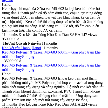
Hanoi
Keo chạy chỉ mạch đá X’traseal MS-602 là loại keo trám khe hở
trung tính 1 thành phần có độ bám dính cao, chịu được rung động
và sử dụng được trên nhiều loại vật liệu khác nhau, kể cả trên bề
mặt chịu nhiệt. Keo có thể thi công được cả trên bề mặt ẩm, không
tạo bọt khí khi thi công. Khả năng chịu UV tốt, độ ẩm cao, điều
kiện ngoài trời. Thi công được cả trên...
11 months
Keo kết cấu
Tổng Kho Keo Dán SAHA
147 views
95000.00 đ
Hương Quỳnh Nguyễn
11 months
Keo kết cấu
Hanoi
Hanoi
11 months
Keo MS Polymer X’traseal MS-603 600ml – Giải pháp trám khe
mối nối chuyên dụng
135000.00 đ
Keo MS Polymer X’traseal MS-603 600ml – Giải pháp trám khe
mối nối chuyên dụng
Hanoi
Keo MS Polymer X’traseal MS-603 là loại keo trám một thành
phần, không mùi gốc MS Polymer phù hợp cho các loại ứng dụng
trám chét trong xây dựng và công nghiệp. Độ nhớt cao kết dính tốt
Thành phần không dung môi, izoxianat, PVC Trung tính, không
mùi, khô nhanh Có thể sử dụng cho bề mặt ẩm Ứng dụng sản
phẩm Trám kín khe hở, mối nối trong xây dựng: bê tông, ...
11 months
Keo kết cấu
Tổng Kho Keo Dán SAHA
224 views