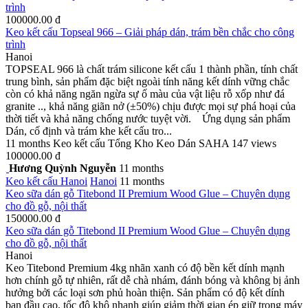
trình
100000.00 đ
Keo kết cấu Topseal 966 – Giải pháp dán, trám bền chắc cho công
trình
Hanoi
TOPSEAL 966 là chất trám silicone kết cấu 1 thành phần, tính chất
trung bình, sản phẩm đặc biệt ngoài tính năng kết dính vững chắc
còn có khả năng ngăn ngừa sự ố màu của vật liệu rỗ xốp như đá
granite .., khả năng giãn nở (±50%) chịu được mọi sự phá hoại của
thời tiết và khả năng chống nước tuyệt vời. Ứng dụng sản phẩm
Dán, cố định và trám khe kết cấu tro...
11 months
Keo kết cấu
Tổng Kho Keo Dán SAHA
147 views
100000.00 đ
Hương Quỳnh Nguyễn
11 months
Keo kết cấu
Hanoi
Hanoi
11 months
Keo sữa dán gỗ Titebond II Premium Wood Glue – Chuyên dụng
cho đồ gỗ, nội thất
150000.00 đ
Keo sữa dán gỗ Titebond II Premium Wood Glue – Chuyên dụng
cho đồ gỗ, nội thất
Hanoi
Keo Titebond Premium 4kg nhãn xanh có độ bền kết dính mạnh
hơn chính gỗ tự nhiên, rất dễ chà nhám, đánh bóng và không bị ảnh
hưởng bởi các loại sơn phủ hoàn thiện. Sản phẩm có độ kết dính
ban đầu cao, tốc độ khô nhanh giúp giảm thời gian ép giữ trong máy