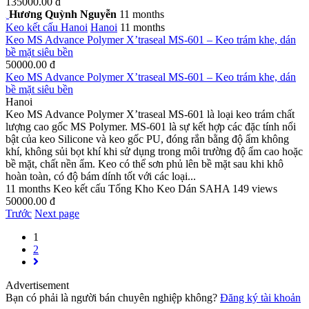
135000.00 đ
Hương Quỳnh Nguyễn
11 months
Keo kết cấu
Hanoi
Hanoi
11 months
Keo MS Advance Polymer X’traseal MS-601 – Keo trám khe, dán
bề mặt siêu bền
50000.00 đ
Keo MS Advance Polymer X’traseal MS-601 – Keo trám khe, dán
bề mặt siêu bền
Hanoi
Keo MS Advance Polymer X’traseal MS-601 là loại keo trám chất
lượng cao gốc MS Polymer. MS-601 là sự kết hợp các đặc tính nổi
bật của keo Silicone và keo gốc PU, đóng rắn bằng độ ẩm không
khí, không sủi bọt khí khi sử dụng trong môi trường độ ẩm cao hoặc
bề mặt, chất nền ẩm. Keo có thể sơn phủ lên bề mặt sau khi khô
hoàn toàn, có độ bám dính tốt với các loại...
11 months
Keo kết cấu
Tổng Kho Keo Dán SAHA
149 views
50000.00 đ
Trước
Next page
1
2
Advertisement
Bạn có phải là người bán chuyên nghiệp không?
Đăng ký tài khoản