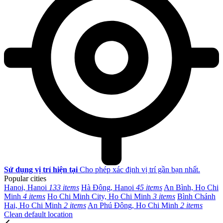
Sử dụng vị trí hiện tại
Cho phép xác định vị trí gần bạn nhất.
Popular cities
Hanoi, Hanoi
133 items
Hà Đông, Hanoi
45 items
An Bình, Ho Chi
Minh
4 items
Ho Chi Minh City, Ho Chi Minh
3 items
Bình Chánh
Hai, Ho Chi Minh
2 items
An Phú Đông, Ho Chi Minh
2 items
Clean default location