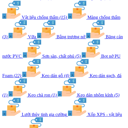
Vật liệu chống thấm
(15)
Màng chống thấm
(3)
Vữa
Bằng trương nở
Băng cản
nước PVC
Sơn sàn, chất phủ
(5)
Bọt nở PU
Foam
(22)
Keo dán gỗ
(4)
Keo dán gạch, đá
(1)
Keo chà ron
(1)
Keo dán nhôm kính
(5)
Lưới thủy tinh gia cường
Xốp XPS - vật liệu