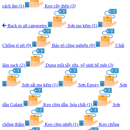
cách âm
(1)
Keo cấy thép
(3)
Back to all categories
Sơn mạ kẽm
(5)
Chống rỉ sét
(9)
Bảo trì công nghiệp
(9)
Chất
làm sạch
(2)
Dung môi tẩy rửa, vệ sinh bề mặt
(3)
Sơn sắt mạ kẽm
(1)
Sơn Epoxy
Sơn
dầu Galant
Keo chịu dầu, hóa chất
(1)
Sơn
chống thấm
Keo chịu nhiệt
(1)
Keo chống