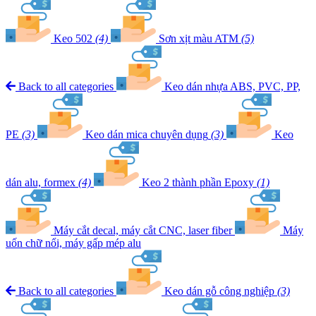
Keo 502
(4)
Sơn xịt màu ATM
(5)
Back to all categories
Keo dán nhựa ABS, PVC, PP,
PE
(3)
Keo dán mica chuyên dụng
(3)
Keo
dán alu, formex
(4)
Keo 2 thành phần Epoxy
(1)
Máy cắt decal, máy cắt CNC, laser fiber
Máy
uốn chữ nổi, máy gấp mép alu
Back to all categories
Keo dán gỗ công nghiệp
(3)