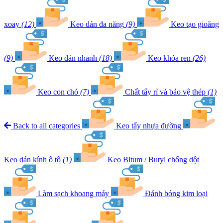
xoay
(12)
Keo dán đa năng
(9)
Keo tạo gioăng
(9)
Keo dán nhanh
(18)
Keo khóa ren
(26)
Keo con chó
(7)
Chất tẩy rỉ và bảo vệ thép
(1)
Back to all categories
Keo tẩy nhựa đường
Keo dán kính ô tô
(1)
Keo Bitum / Butyl chống dột
Làm sạch khoang máy
Đánh bóng kim loại