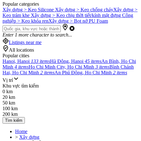
Popular categories
Xây dựng > Keo Silicone
Xây dựng > Keo chống cháy
Xây dựng >
Keo trám khe
Xây dựng > Keo chịu thời tiết/kính mặt đựng
Công
nghiệp > Keo khóa ren
Xây dựng > Bọt nở PU Foam
Enter
1
more character to search...
Listings near me
All locations
Popular cities
Hanoi, Hanoi
133 items
Hà Đông, Hanoi
45 items
An Bình, Ho Chi
Minh
4 items
Ho Chi Minh City, Ho Chi Minh
3 items
Bình Chánh
Hai, Ho Chi Minh
2 items
An Phú Đông, Ho Chi Minh
2 items
Vị trí
Khu vực tìm kiếm
0 km
20 km
50 km
100 km
200 km
Tìm kiếm
Home
>
Xây dựng