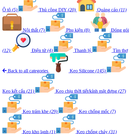
Ô tô
(5)
Thủ công DIY
(20)
Quảng cáo
(11)
Nội thất
(7)
Phụ kiện
(8)
Đóng gói
(12)
Điện tử
(4)
Thanh lý
Tìm thợ
Back to all categories
Keo Silicone
(145)
Keo kết cấu
(21)
Keo chịu thời tiết/kính mặt đựng
(27)
Keo trám khe
(29)
Keo chống mốc
(7)
Keo kho lạnh
(1)
Keo chống cháy
(31)