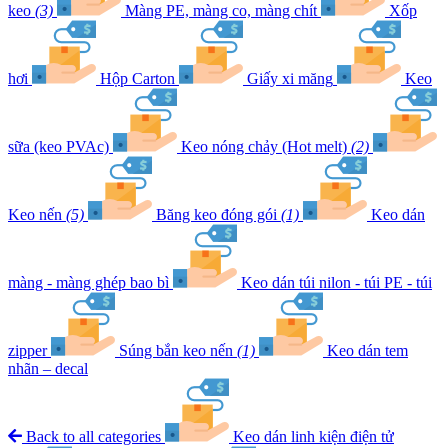
keo
(3)
Màng PE, màng co, màng chít
Xốp
hơi
Hộp Carton
Giấy xi măng
Keo
sữa (keo PVAc)
Keo nóng chảy (Hot melt)
(2)
Keo nến
(5)
Băng keo đóng gói
(1)
Keo dán
màng - màng ghép bao bì
Keo dán túi nilon - túi PE - túi
zipper
Súng bắn keo nến
(1)
Keo dán tem
nhãn – decal
Back to all categories
Keo dán linh kiện điện tử