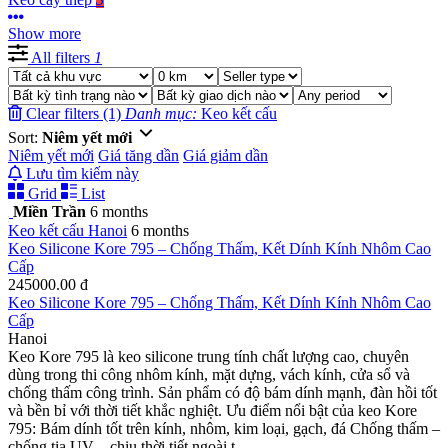
Show more
All filters
1
Clear filters (1)
Danh mục:
Keo kết cấu
Sort:
Niêm yết mới
Niêm yết mới
Giá tăng dần
Giá giảm dần
Lưu tìm kiếm này
Grid
List
Miền Trần
6 months
Keo kết cấu
Hanoi
6 months
Keo Silicone Kore 795 – Chống Thấm, Kết Dính Kính Nhôm Cao
Cấp
245000.00 đ
Keo Silicone Kore 795 – Chống Thấm, Kết Dính Kính Nhôm Cao
Cấp
Hanoi
Keo Kore 795 là keo silicone trung tính chất lượng cao, chuyên
dùng trong thi công nhôm kính, mặt dựng, vách kính, cửa sổ và
chống thấm công trình. Sản phẩm có độ bám dính mạnh, đàn hồi tốt
và bền bỉ với thời tiết khắc nghiệt. Ưu điểm nổi bật của keo Kore
795: Bám dính tốt trên kính, nhôm, kim loại, gạch, đá Chống thấm –
chống tia UV – chịu thời tiết ngoài t...