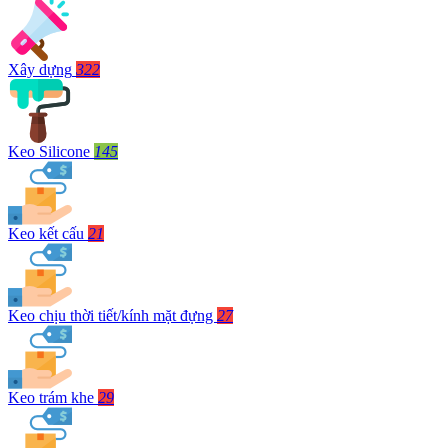
Xây dựng
322
Keo Silicone
145
Keo kết cấu
21
Keo chịu thời tiết/kính mặt đựng
27
Keo trám khe
29