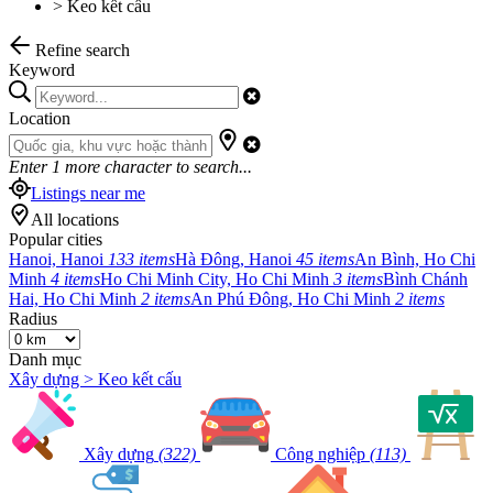
>
Keo kết cấu
Refine search
Keyword
Location
Enter
1
more character to search...
Listings near me
All locations
Popular cities
Hanoi, Hanoi
133 items
Hà Đông, Hanoi
45 items
An Bình, Ho Chi
Minh
4 items
Ho Chi Minh City, Ho Chi Minh
3 items
Bình Chánh
Hai, Ho Chi Minh
2 items
An Phú Đông, Ho Chi Minh
2 items
Radius
Danh mục
Xây dựng > Keo kết cấu
Xây dựng
(322)
Công nghiệp
(113)