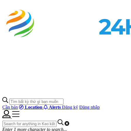
Cần bán
Location
Alerts
Đăng ký
Đăng nhập
Enter
1
more character to search...