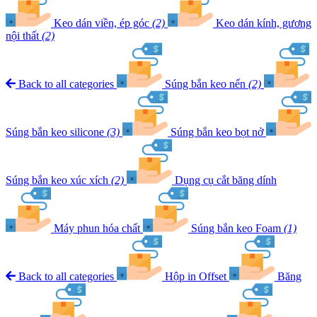
Keo dán viền, ép góc
(2)
Keo dán kính, gương
nội thất
(2)
Back to all categories
Súng bắn keo nến
(2)
Súng bắn keo silicone
(3)
Súng bắn keo bọt nở
Súng bắn keo xúc xích
(2)
Dụng cụ cắt băng dính
Máy phun hóa chất
Súng bắn keo Foam
(1)
Back to all categories
Hộp in Offset
Băng