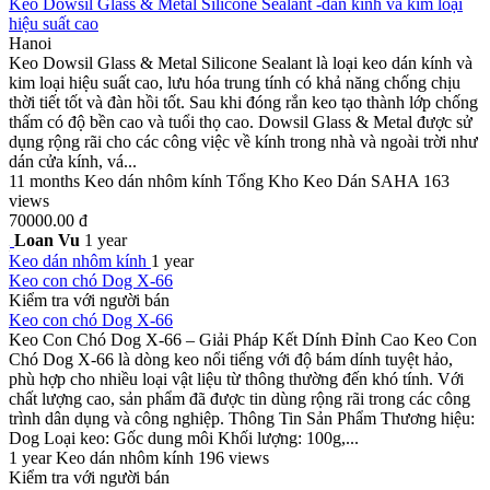
Keo Dowsil Glass & Metal Silicone Sealant -dán kính và kim loại
hiệu suất cao
Hanoi
Keo Dowsil Glass & Metal Silicone Sealant là loại keo dán kính và
kim loại hiệu suất cao, lưu hóa trung tính có khả năng chống chịu
thời tiết tốt và đàn hồi tốt. Sau khi đóng rắn keo tạo thành lớp chống
thấm có độ bền cao và tuổi thọ cao. Dowsil Glass & Metal được sử
dụng rộng rãi cho các công việc về kính trong nhà và ngoài trời như
dán cửa kính, vá...
11 months
Keo dán nhôm kính
Tổng Kho Keo Dán SAHA
163
views
70000.00 đ
Loan Vu
1 year
Keo dán nhôm kính
1 year
Keo con chó Dog X-66
Kiểm tra với người bán
Keo con chó Dog X-66
Keo Con Chó Dog X-66 – Giải Pháp Kết Dính Đỉnh Cao Keo Con
Chó Dog X-66 là dòng keo nổi tiếng với độ bám dính tuyệt hảo,
phù hợp cho nhiều loại vật liệu từ thông thường đến khó tính. Với
chất lượng cao, sản phẩm đã được tin dùng rộng rãi trong các công
trình dân dụng và công nghiệp. Thông Tin Sản Phẩm Thương hiệu:
Dog Loại keo: Gốc dung môi Khối lượng: 100g,...
1 year
Keo dán nhôm kính
196 views
Kiểm tra với người bán