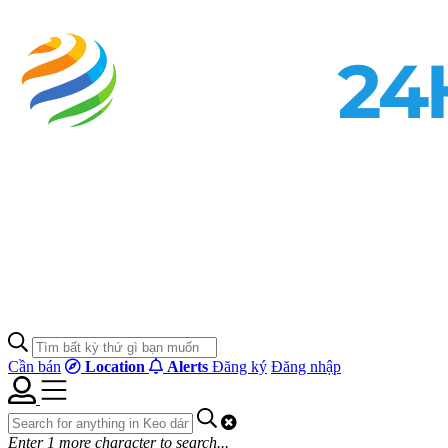
Cần bán
Location
Alerts
Đăng ký
Đăng nhập
Enter
1
more character to search...