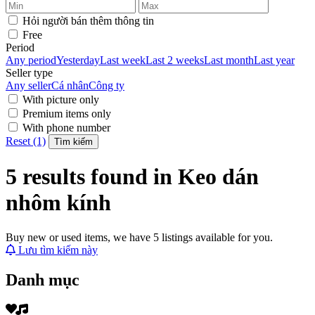
Hỏi người bán thêm thông tin
Free
Period
Any period
Yesterday
Last week
Last 2 weeks
Last month
Last year
Seller type
Any seller
Cá nhân
Công ty
With picture only
Premium items only
With phone number
Reset (1)
Tìm kiếm
5 results found in Keo dán
nhôm kính
Buy new or used items, we have 5 listings available for you.
Lưu tìm kiếm này
Danh mục