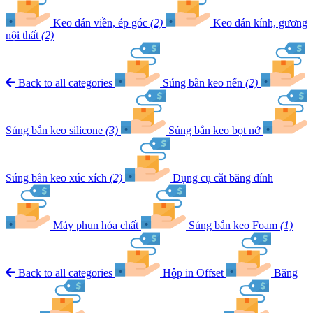
Keo dán viền, ép góc
(2)
Keo dán kính, gương
nội thất
(2)
Back to all categories
Súng bắn keo nến
(2)
Súng bắn keo silicone
(3)
Súng bắn keo bọt nở
Súng bắn keo xúc xích
(2)
Dụng cụ cắt băng dính
Máy phun hóa chất
Súng bắn keo Foam
(1)
Back to all categories
Hộp in Offset
Băng