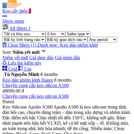
Keo cấy thép
3
Show more
All filters
1
Clear filters (1)
Danh mục:
Keo dán nhôm kính
Sort:
Niêm yết mới
Niêm yết mới
Giá tăng dần
Giá giảm dần
Lưu tìm kiếm này
Grid
List
Tú Nguyễn Minh
8 months
Keo dán nhôm kính
Hanoi
8 months
Chuyên cung cấp keo silicon A500
48000.00 đ
Chuyên cung cấp keo silicon A500
Hanoi
Keo Silicone Apollo A500 Apollo A500 là keo silicone trung tính,
đàn hồi cao, chuyên dùng trám – dán trong xây dựng và nhôm kính.
Đặc điểm nổi bật: Chịu nhiệt tốt đến 150°C, không nứt gãy. Bám
dính mạnh trên hầu hết VLXD, kể cả bề mặt xốp – rỗ. Không mùi,
an toàn trong nhà; lưu hóa nhanh; dễ thi công. Nhiều màu: Clear,
White, Black, Grey, Dark Grey. Ứng dụng...