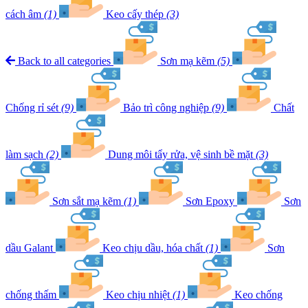
cách âm
(1)
Keo cấy thép
(3)
Back to all categories
Sơn mạ kẽm
(5)
Chống rỉ sét
(9)
Bảo trì công nghiệp
(9)
Chất
làm sạch
(2)
Dung môi tẩy rửa, vệ sinh bề mặt
(3)
Sơn sắt mạ kẽm
(1)
Sơn Epoxy
Sơn
dầu Galant
Keo chịu dầu, hóa chất
(1)
Sơn
chống thấm
Keo chịu nhiệt
(1)
Keo chống