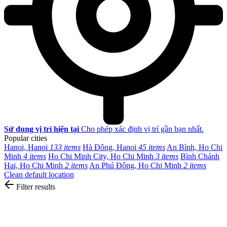
Sử dụng vị trí hiện tại
Cho phép xác định vị trí gần bạn nhất.
Popular cities
Hanoi, Hanoi
133 items
Hà Đông, Hanoi
45 items
An Bình, Ho Chi
Minh
4 items
Ho Chi Minh City, Ho Chi Minh
3 items
Bình Chánh
Hai, Ho Chi Minh
2 items
An Phú Đông, Ho Chi Minh
2 items
Clean default location
Filter results