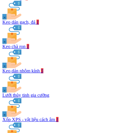
Keo dán gạch, đá
1
Keo chà ron
1
Keo dán nhôm kính
5
Lưới thủy tinh gia cường
Xốp XPS - vật liệu cách âm
1