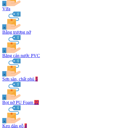
Vữa
Bằng trương nở
Băng cản nước PVC
Sơn sàn, chất phủ
5
Bọt nở PU Foam
22
Keo dán gỗ
4