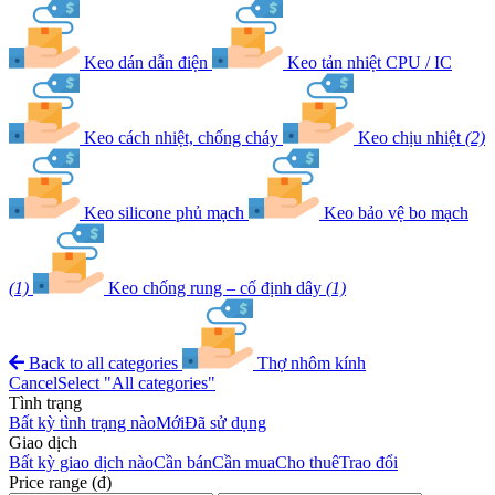
Keo dán dẫn điện
Keo tản nhiệt CPU / IC
Keo cách nhiệt, chống cháy
Keo chịu nhiệt
(2)
Keo silicone phủ mạch
Keo bảo vệ bo mạch
(1)
Keo chống rung – cố định dây
(1)
Back to all categories
Thợ nhôm kính
Cancel
Select "All categories"
Tình trạng
Bất kỳ tình trạng nào
Mới
Đã sử dụng
Giao dịch
Bất kỳ giao dịch nào
Cần bán
Cần mua
Cho thuê
Trao đổi
Price range (đ)