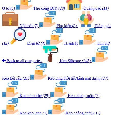
Ô tô
(5)
Thủ công DIY
(20)
Quảng cáo
(11)
Nội thất
(7)
Phụ kiện
(8)
Đóng gói
(12)
Điện tử
(4)
Thanh lý
Tìm thợ
Back to all categories
Keo Silicone
(145)
Keo kết cấu
(21)
Keo chịu thời tiết/kính mặt đựng
(27)
Keo trám khe
(29)
Keo chống mốc
(7)
Keo kho lạnh
(1)
Keo chống cháy
(31)