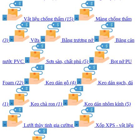
Vật liệu chống thấm
(15)
Màng chống thấm
(3)
Vữa
Bằng trương nở
Băng cản
nước PVC
Sơn sàn, chất phủ
(5)
Bọt nở PU
Foam
(22)
Keo dán gỗ
(4)
Keo dán gạch, đá
(1)
Keo chà ron
(1)
Keo dán nhôm kính
(5)
Lưới thủy tinh gia cường
Xốp XPS - vật liệu