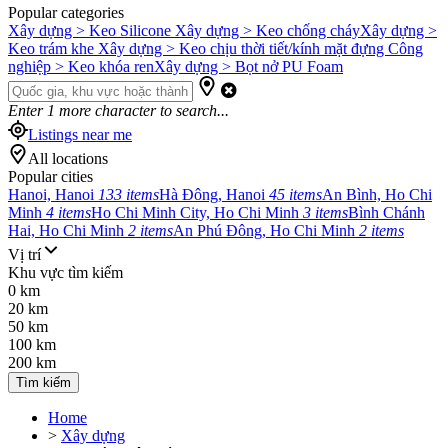
Popular categories
Xây dựng > Keo Silicone
Xây dựng > Keo chống cháy
Xây dựng >
Keo trám khe
Xây dựng > Keo chịu thời tiết/kính mặt đựng
Công
nghiệp > Keo khóa ren
Xây dựng > Bọt nở PU Foam
Enter
1
more character to search...
Listings near me
All locations
Popular cities
Hanoi, Hanoi
133 items
Hà Đông, Hanoi
45 items
An Bình, Ho Chi
Minh
4 items
Ho Chi Minh City, Ho Chi Minh
3 items
Bình Chánh
Hai, Ho Chi Minh
2 items
An Phú Đông, Ho Chi Minh
2 items
Vị trí
Khu vực tìm kiếm
0 km
20 km
50 km
100 km
200 km
Tìm kiếm
Home
>
Xây dựng