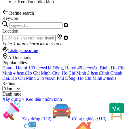
>
Keo dán nhôm kính
Refine search
Keyword
Location
Enter
1
more character to search...
Listings near me
All locations
Popular cities
Hanoi, Hanoi
133 items
Hà Đông, Hanoi
45 items
An Bình, Ho Chi
Minh
4 items
Ho Chi Minh City, Ho Chi Minh
3 items
Bình Chánh
Hai, Ho Chi Minh
2 items
An Phú Đông, Ho Chi Minh
2 items
Radius
Danh mục
Xây dựng > Keo dán nhôm kính
Xây dựng
(322)
Công nghiệp
(113)