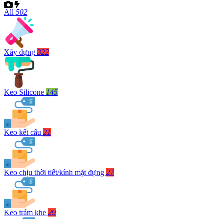
All
502
Xây dựng
322
Keo Silicone
145
Keo kết cấu
21
Keo chịu thời tiết/kính mặt đựng
27
Keo trám khe
29