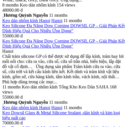
8 months
Keo dán nhôm kính
154 views
48000.00 đ
Hương Quỳnh Nguyễn
11 months
Keo dán nhôm kính
Hanoi
Hanoi
11 months
Keo Silicone Đa Năng Dow Corning DOWSIL GP – Giải Pháp Kết
Dính Hiệu Quả Cho Nhiều Ứng Dụng"
55000.00 đ
Keo Silicone Đa Năng Dow Corning DOWSIL GP – Giải Pháp Kết
Dính Hiệu Quả Cho Nhiều Ứng Dụng"
Hanoi
Chất trám silicone GP có thể được sử dụng để lắp kính, trám hay bít
mối nối cho: cửa ra vào, cửa sổ, cửa số trần nhà, biển hiệu, lắp đặt
đồ vật cố định… Ứng dụng sản phẩm Trám kính cửa ra vào, cửa
sổ, cửa trời và kết cấu kính liên kết. Kết dính và trám khít vật liệu
kính, gốm sứ, cửa hàng kính, tấm kính trần, vách kính, nội thất…
Phù hợp dùng trong các mục...
11 months
Keo dán nhôm kính
Tổng Kho Keo Dán SAHA
168
views
55000.00 đ
Hương Quỳnh Nguyễn
11 months
Keo dán nhôm kính
Hanoi
Hanoi
11 months
Keo Dowsil Glass & Metal Silicone Sealant -dán kính và kim loại
hiệu suất cao
70000.00 đ