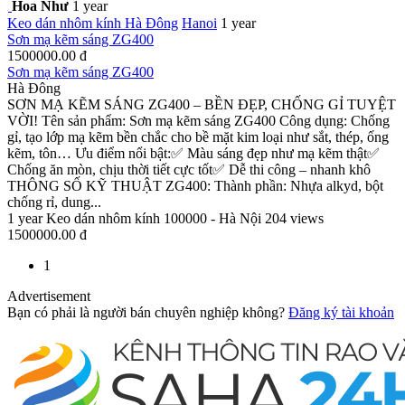
Hoa Như
1 year
Keo dán nhôm kính
Hà Đông
Hanoi
1 year
Sơn mạ kẽm sáng ZG400
1500000.00 đ
Sơn mạ kẽm sáng ZG400
Hà Đông
SƠN MẠ KẼM SÁNG ZG400 – BỀN ĐẸP, CHỐNG GỈ TUYỆT
VỜI! Tên sản phẩm: Sơn mạ kẽm sáng ZG400 Công dụng: Chống
gỉ, tạo lớp mạ kẽm bền chắc cho bề mặt kim loại như sắt, thép, ống
kẽm, tôn… Ưu điểm nổi bật:✅ Màu sáng đẹp như mạ kẽm thật✅
Chống ăn mòn, chịu thời tiết cực tốt✅ Dễ thi công – nhanh khô
THÔNG SỐ KỸ THUẬT ZG400: Thành phần: Nhựa alkyd, bột
chống rỉ, dung...
1 year
Keo dán nhôm kính
100000 - Hà Nội
204 views
1500000.00 đ
1
Advertisement
Bạn có phải là người bán chuyên nghiệp không?
Đăng ký tài khoản