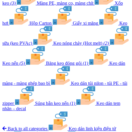
keo
(3)
Màng PE, màng co, màng chít
Xốp
hơi
Hộp Carton
Giấy xi măng
Keo
sữa (keo PVAc)
Keo nóng chảy (Hot melt)
(2)
Keo nến
(5)
Băng keo đóng gói
(1)
Keo dán
màng - màng ghép bao bì
Keo dán túi nilon - túi PE - túi
zipper
Súng bắn keo nến
(1)
Keo dán tem
nhãn – decal
Back to all categories
Keo dán linh kiện điện tử