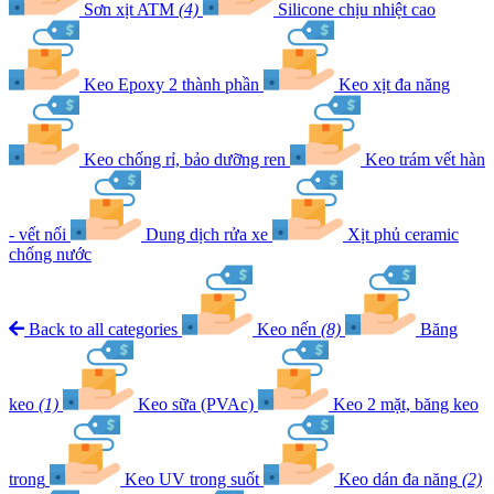
Sơn xịt ATM
(4)
Silicone chịu nhiệt cao
Keo Epoxy 2 thành phần
Keo xịt đa năng
Keo chống rỉ, bảo dưỡng ren
Keo trám vết hàn
- vết nối
Dung dịch rửa xe
Xịt phủ ceramic
chống nước
Back to all categories
Keo nến
(8)
Băng
keo
(1)
Keo sữa (PVAc)
Keo 2 mặt, băng keo
trong
Keo UV trong suốt
Keo dán đa năng
(2)