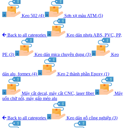
Keo 502
(4)
Sơn xịt màu ATM
(5)
Back to all categories
Keo dán nhựa ABS, PVC, PP,
PE
(3)
Keo dán mica chuyên dụng
(3)
Keo
dán alu, formex
(4)
Keo 2 thành phần Epoxy
(1)
Máy cắt decal, máy cắt CNC, laser fiber
Máy
uốn chữ nổi, máy gấp mép alu
Back to all categories
Keo dán gỗ công nghiệp
(3)