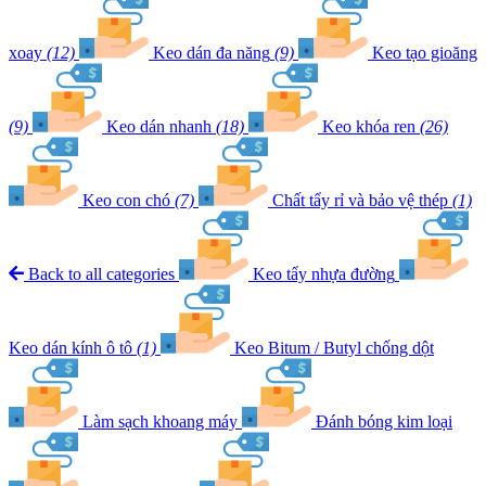
xoay
(12)
Keo dán đa năng
(9)
Keo tạo gioăng
(9)
Keo dán nhanh
(18)
Keo khóa ren
(26)
Keo con chó
(7)
Chất tẩy rỉ và bảo vệ thép
(1)
Back to all categories
Keo tẩy nhựa đường
Keo dán kính ô tô
(1)
Keo Bitum / Butyl chống dột
Làm sạch khoang máy
Đánh bóng kim loại