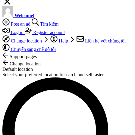
Welcome!
Post an ad
Tìm kiếm
Log in
Register account
Change location
Help
Liên hệ với chúng tôi
Chuyển sang chế độ tối
Support pages
Change location
Default location
Select your preferred location to search and sell faster.