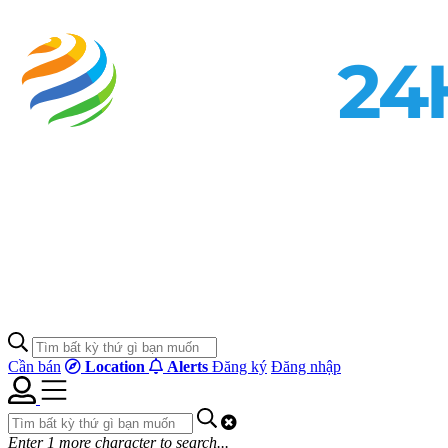
Cần bán
Location
Alerts
Đăng ký
Đăng nhập
Enter
1
more character to search...