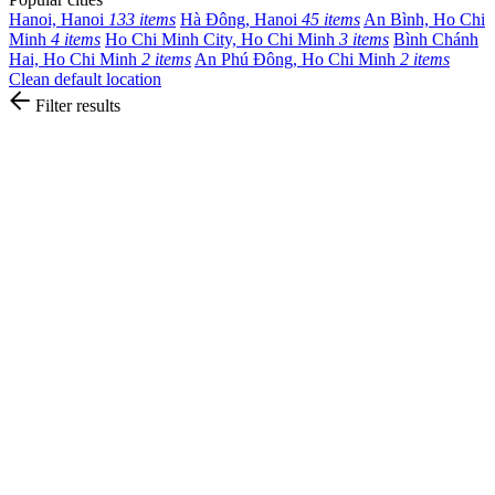
Hanoi, Hanoi
133 items
Hà Đông, Hanoi
45 items
An Bình, Ho Chi
Minh
4 items
Ho Chi Minh City, Ho Chi Minh
3 items
Bình Chánh
Hai, Ho Chi Minh
2 items
An Phú Đông, Ho Chi Minh
2 items
Clean default location
Filter results