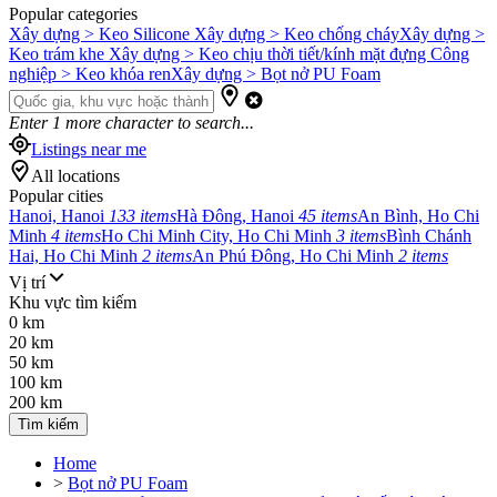
Popular categories
Xây dựng > Keo Silicone
Xây dựng > Keo chống cháy
Xây dựng >
Keo trám khe
Xây dựng > Keo chịu thời tiết/kính mặt đựng
Công
nghiệp > Keo khóa ren
Xây dựng > Bọt nở PU Foam
Enter
1
more character to search...
Listings near me
All locations
Popular cities
Hanoi, Hanoi
133 items
Hà Đông, Hanoi
45 items
An Bình, Ho Chi
Minh
4 items
Ho Chi Minh City, Ho Chi Minh
3 items
Bình Chánh
Hai, Ho Chi Minh
2 items
An Phú Đông, Ho Chi Minh
2 items
Vị trí
Khu vực tìm kiếm
0 km
20 km
50 km
100 km
200 km
Tìm kiếm
Home
>
Bọt nở PU Foam