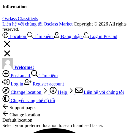
Information
Osclass Classifieds
Liên hệ với chúng tôi
Osclass Market
Copyright © 2026 All rights
reserved.
Location
Tìm kiếm
Đăng nhập
Log in
Post ad
Welcome!
Post an ad
Tìm kiếm
Log in
Register account
Change location
Help
Liên hệ với chúng tôi
Chuyển sang chế độ tối
Support pages
Change location
Default location
Select your preferred location to search and sell faster.