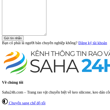
Gửi tin nhắn
Bạn có phải là người bán chuyên nghiệp không?
Đăng ký tài khoản
Về chúng tôi
Saha24h.com – Trang rao vặt chuyên biệt về keo silicone, keo dán cô
Chuyển sang chế độ tối