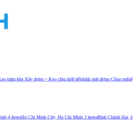
Keo trám khe
Xây dựng > Keo chịu thời tiết/kính mặt đựng
Công nghiệ
Minh
4 items
Ho Chi Minh City, Ho Chi Minh
3 items
Bình Chánh Hai, 