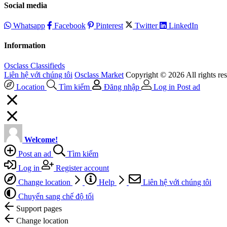
Social media
Whatsapp
Facebook
Pinterest
Twitter
LinkedIn
Information
Osclass Classifieds
Liên hệ với chúng tôi
Osclass Market
Copyright © 2026 All rights re
Location
Tìm kiếm
Đăng nhập
Log in
Post ad
Welcome!
Post an ad
Tìm kiếm
Log in
Register account
Change location
Help
Liên hệ với chúng tôi
Chuyển sang chế độ tối
Support pages
Change location