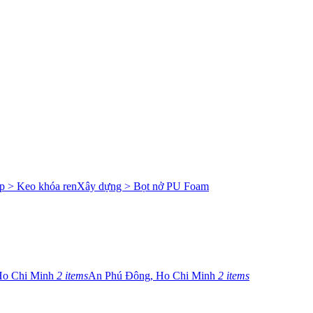
p > Keo khóa ren
Xây dựng > Bọt nở PU Foam
Ho Chi Minh
2 items
An Phú Đông, Ho Chi Minh
2 items