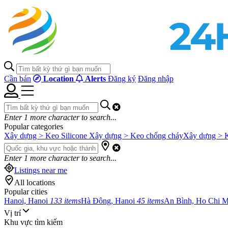
Cần bán
Location
Alerts
Đăng ký
Đăng nhập
Enter
1
more character to search...
Popular categories
Xây dựng > Keo Silicone
Xây dựng > Keo chống cháy
Xây dựng > 
Enter
1
more character to search...
Listings near me
All locations
Popular cities
Hanoi, Hanoi
133 items
Hà Đông, Hanoi
45 items
An Bình, Ho Chi 
Vị trí
Khu vực tìm kiếm