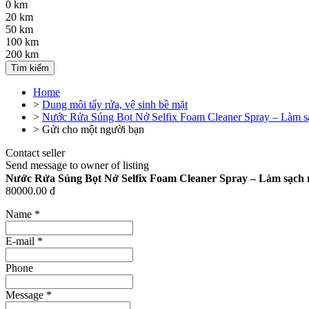
0 km
20 km
50 km
100 km
200 km
Tìm kiếm
Home
>
Dung môi tẩy rửa, vệ sinh bề mặt
>
Nước Rửa Súng Bọt Nở Selfix Foam Cleaner Spray – Làm sạ
>
Gửi cho một người bạn
Contact seller
Send message to owner of listing
Nước Rửa Súng Bọt Nở Selfix Foam Cleaner Spray – Làm sạch 
80000.00 đ
Name
*
E-mail
*
Phone
Message
*