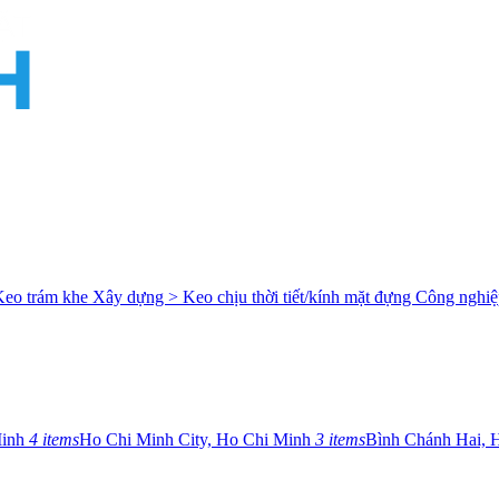
Keo trám khe
Xây dựng > Keo chịu thời tiết/kính mặt đựng
Công nghiệ
Minh
4 items
Ho Chi Minh City, Ho Chi Minh
3 items
Bình Chánh Hai, 