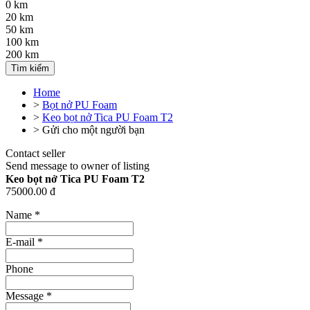
0 km
20 km
50 km
100 km
200 km
Tìm kiếm
Home
>
Bọt nở PU Foam
>
Keo bọt nở Tica PU Foam T2
>
Gửi cho một người bạn
Contact seller
Send message to owner of listing
Keo bọt nở Tica PU Foam T2
75000.00 đ
Name
*
E-mail
*
Phone
Message
*