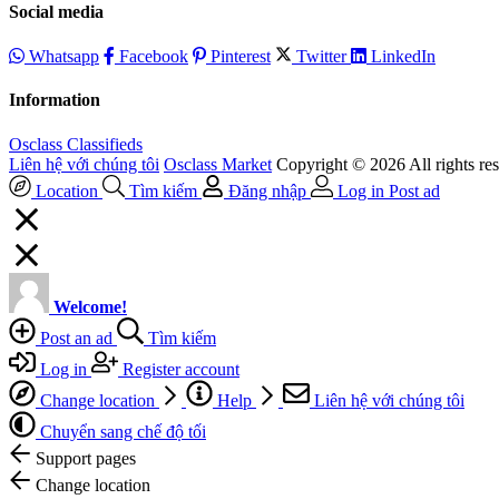
Social media
Whatsapp
Facebook
Pinterest
Twitter
LinkedIn
Information
Osclass Classifieds
Liên hệ với chúng tôi
Osclass Market
Copyright © 2026 All rights re
Location
Tìm kiếm
Đăng nhập
Log in
Post ad
Welcome!
Post an ad
Tìm kiếm
Log in
Register account
Change location
Help
Liên hệ với chúng tôi
Chuyển sang chế độ tối
Support pages
Change location