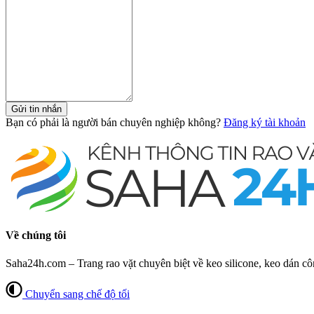
Gửi tin nhắn
Bạn có phải là người bán chuyên nghiệp không?
Đăng ký tài khoản
Về chúng tôi
Saha24h.com – Trang rao vặt chuyên biệt về keo silicone, keo dán cô
Chuyển sang chế độ tối