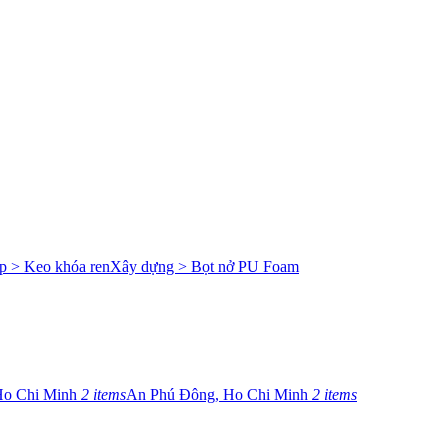
p > Keo khóa ren
Xây dựng > Bọt nở PU Foam
Ho Chi Minh
2 items
An Phú Đông, Ho Chi Minh
2 items