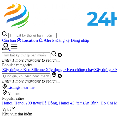
Cần bán
Location
Alerts
Đăng ký
Đăng nhập
Enter
1
more character to search...
Popular categories
Xây dựng > Keo Silicone
Xây dựng > Keo chống cháy
Xây dựng > 
Enter
1
more character to search...
Listings near me
All locations
Popular cities
Hanoi, Hanoi
133 items
Hà Đông, Hanoi
45 items
An Bình, Ho Chi 
Vị trí
Khu vực tìm kiếm