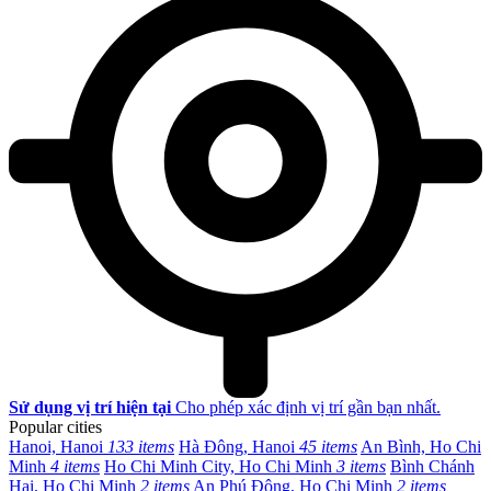
Sử dụng vị trí hiện tại
Cho phép xác định vị trí gần bạn nhất.
Popular cities
Hanoi, Hanoi
133 items
Hà Đông, Hanoi
45 items
An Bình, Ho Chi
Minh
4 items
Ho Chi Minh City, Ho Chi Minh
3 items
Bình Chánh
Hai, Ho Chi Minh
2 items
An Phú Đông, Ho Chi Minh
2 items