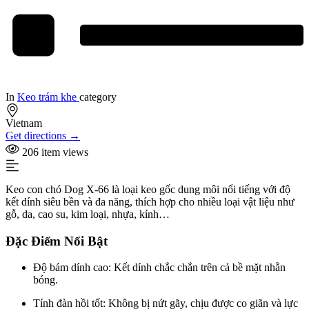
In
Keo trám khe
category
Vietnam
Get directions →
206 item views
Keo con chó Dog X-66 là loại keo gốc dung môi nổi tiếng với độ
kết dính siêu bền và đa năng, thích hợp cho nhiều loại vật liệu như
gỗ, da, cao su, kim loại, nhựa, kính…
Đặc Điểm Nổi Bật
Độ bám dính cao: Kết dính chắc chắn trên cả bề mặt nhẵn
bóng.
Tính đàn hồi tốt: Không bị nứt gãy, chịu được co giãn và lực