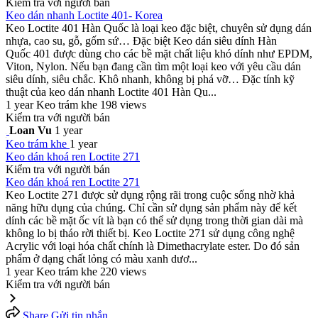
Kiểm tra với người bán
Keo dán nhanh Loctite 401- Korea
Keo Loctite 401 Hàn Quốc là loại keo đặc biệt, chuyên sử dụng dán
nhựa, cao su, gỗ, gốm sứ… Đặc biệt Keo dán siêu dính Hàn
Quốc 401 được dùng cho các bề mặt chất liệu khó dính như EPDM,
Viton, Nylon. Nếu bạn đang cần tìm một loại keo với yêu cầu dán
siêu dính, siêu chắc. Khô nhanh, không bị phá vỡ… Đặc tính kỹ
thuật của keo dán nhanh Loctite 401 Hàn Qu...
1 year
Keo trám khe
198 views
Kiểm tra với người bán
Loan Vu
1 year
Keo trám khe
1 year
Keo dán khoá ren Loctite 271
Kiểm tra với người bán
Keo dán khoá ren Loctite 271
Keo Loctite 271 được sử dụng rộng rãi trong cuộc sống nhờ khả
năng hữu dụng của chúng. Chỉ cần sử dụng sản phẩm này để kết
dính các bề mặt ốc vít là bạn có thể sử dụng trong thời gian dài mà
không lo bị tháo rời thiết bị. Keo Loctite 271 sử dụng công nghệ
Acrylic với loại hóa chất chính là Dimethacrylate ester. Do đó sản
phẩm ở dạng chất lỏng có màu xanh dươ...
1 year
Keo trám khe
220 views
Kiểm tra với người bán
Share
Gửi tin nhắn