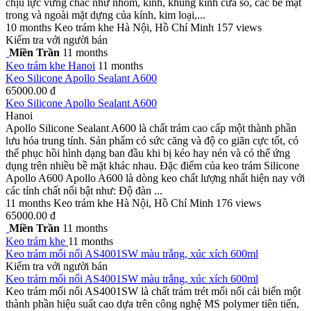
chịu lực vững chắc như nhôm, kính, khung kính cửa sổ, các bề mặt
trong và ngoài mặt dựng của kính, kim loại,...
10 months
Keo trám khe
Hà Nội, Hồ Chí Minh
157 views
Kiểm tra với người bán
Miền Trần
11 months
Keo trám khe
Hanoi
11 months
Keo Silicone Apollo Sealant A600
65000.00 đ
Keo Silicone Apollo Sealant A600
Hanoi
Apollo Silicone Sealant A600 là chất trám cao cấp một thành phần
lưu hóa trung tính. Sản phẩm có sức căng và độ co giãn cực tốt, có
thể phục hồi hình dạng ban đầu khi bị kéo hay nén và có thể ứng
dụng trên nhiều bề mặt khác nhau. Đặc điểm của keo trám Silicone
Apollo A600 Apollo A600 là dòng keo chất lượng nhất hiện nay với
các tính chất nổi bật như: Độ đàn ...
11 months
Keo trám khe
Hà Nội, Hồ Chí Minh
176 views
65000.00 đ
Miền Trần
11 months
Keo trám khe
11 months
Keo trám mối nối AS4001SW màu trắng, xúc xích 600ml
Kiểm tra với người bán
Keo trám mối nối AS4001SW màu trắng, xúc xích 600ml
Keo trám mối nối AS4001SW là chất trám trét mối nối cải biến một
thành phần hiệu suất cao dựa trên công nghệ MS polymer tiên tiến,