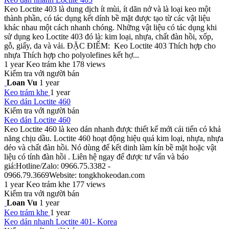
Keo Loctite 403 là dung dịch ít mùi, ít dãn nở và là loại keo một
thành phần, có tác dụng kết dính bề mặt được tạo từ các vật liệu
khác nhau một cách nhanh chóng. Những vật liệu có tác dụng khi
sử dụng keo Loctite 403 đó là: kim loại, nhựa, chất đàn hồi, xốp,
gỗ, giấy, da và vải. ĐẶC ĐIỂM: Keo Loctite 403 Thích hợp cho
nhựa Thích hợp cho polyolefines kết hợ...
1 year
Keo trám khe
178 views
Kiểm tra với người bán
Loan Vu
1 year
Keo trám khe
1 year
Keo dán Loctite 460
Kiểm tra với người bán
Keo dán Loctite 460
Keo Loctite 460 là keo dán nhanh được thiết kế mới cải tiến có khả
năng chịu dầu. Loctite 460 hoạt động hiệu quả kim loại, nhựa, nhựa
dẻo và chất đàn hồi. Nó dùng để kết dinh làm kín bề mặt hoặc vật
liệu có tính đàn hồi . Liên hệ ngay để được tư vấn và báo
giá:Hotline/Zalo: 0966.75.3382 -
0966.79.3669Website: tongkhokeodan.com
1 year
Keo trám khe
177 views
Kiểm tra với người bán
Loan Vu
1 year
Keo trám khe
1 year
Keo dán nhanh Loctite 401- Korea