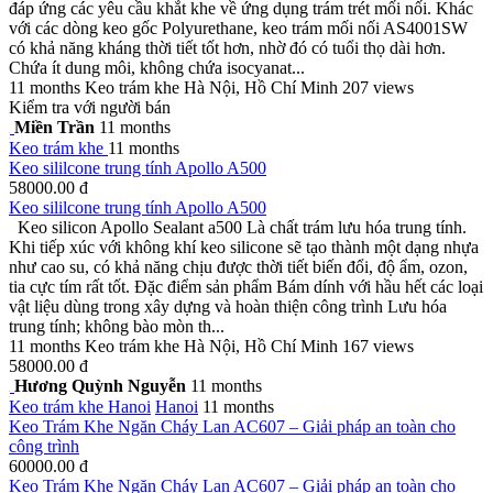
đáp ứng các yêu cầu khắt khe về ứng dụng trám trét mối nối. Khác
với các dòng keo gốc Polyurethane, keo trám mối nối AS4001SW
có khả năng kháng thời tiết tốt hơn, nhờ đó có tuổi thọ dài hơn.
Chứa ít dung môi, không chứa isocyanat...
11 months
Keo trám khe
Hà Nội, Hồ Chí Minh
207 views
Kiểm tra với người bán
Miền Trần
11 months
Keo trám khe
11 months
Keo sililcone trung tính Apollo A500
58000.00 đ
Keo sililcone trung tính Apollo A500
Keo silicon Apollo Sealant a500 Là chất trám lưu hóa trung tính.
Khi tiếp xúc với không khí keo silicone sẽ tạo thành một dạng nhựa
như cao su, có khả năng chịu được thời tiết biến đổi, độ ẩm, ozon,
tia cực tím rất tốt. Đặc điểm sản phẩm Bám dính với hầu hết các loại
vật liệu dùng trong xây dựng và hoàn thiện công trình Lưu hóa
trung tính; không bào mòn th...
11 months
Keo trám khe
Hà Nội, Hồ Chí Minh
167 views
58000.00 đ
Hương Quỳnh Nguyễn
11 months
Keo trám khe
Hanoi
Hanoi
11 months
Keo Trám Khe Ngăn Cháy Lan AC607 – Giải pháp an toàn cho
công trình
60000.00 đ
Keo Trám Khe Ngăn Cháy Lan AC607 – Giải pháp an toàn cho