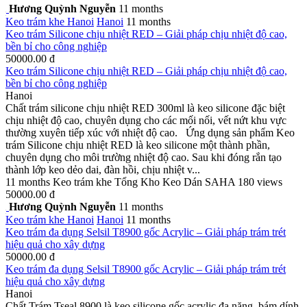
Hương Quỳnh Nguyễn
11 months
Keo trám khe
Hanoi
Hanoi
11 months
Keo trám Silicone chịu nhiệt RED – Giải pháp chịu nhiệt độ cao,
bền bỉ cho công nghiệp
50000.00 đ
Keo trám Silicone chịu nhiệt RED – Giải pháp chịu nhiệt độ cao,
bền bỉ cho công nghiệp
Hanoi
Chất trám silicone chịu nhiệt RED 300ml là keo silicone đặc biệt
chịu nhiệt độ cao, chuyên dụng cho các mối nối, vết nứt khu vực
thường xuyên tiếp xúc với nhiệt độ cao. Ứng dụng sản phẩm Keo
trám Silicone chịu nhiệt RED là keo silicone một thành phần,
chuyên dụng cho môi trường nhiệt độ cao. Sau khi đóng rắn tạo
thành lớp keo dẻo dai, đàn hồi, chịu nhiệt v...
11 months
Keo trám khe
Tổng Kho Keo Dán SAHA
180 views
50000.00 đ
Hương Quỳnh Nguyễn
11 months
Keo trám khe
Hanoi
Hanoi
11 months
Keo trám đa dụng Selsil T8900 gốc Acrylic – Giải pháp trám trét
hiệu quả cho xây dựng
50000.00 đ
Keo trám đa dụng Selsil T8900 gốc Acrylic – Giải pháp trám trét
hiệu quả cho xây dựng
Hanoi
Chất Trám Tseal 8900 là keo silicone gốc acrylic đa năng, bám dính