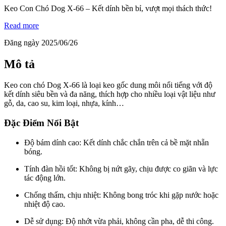
Keo Con Chó Dog X-66 – Kết dính bền bỉ, vượt mọi thách thức!
Read more
Đăng ngày 2025/06/26
Mô tả
Keo con chó Dog X-66 là loại keo gốc dung môi nổi tiếng với độ
kết dính siêu bền và đa năng, thích hợp cho nhiều loại vật liệu như
gỗ, da, cao su, kim loại, nhựa, kính…
Đặc Điểm Nổi Bật
Độ bám dính cao: Kết dính chắc chắn trên cả bề mặt nhẵn
bóng.
Tính đàn hồi tốt: Không bị nứt gãy, chịu được co giãn và lực
tác động lớn.
Chống thấm, chịu nhiệt: Không bong tróc khi gặp nước hoặc
nhiệt độ cao.
Dễ sử dụng: Độ nhớt vừa phải, không cần pha, dễ thi công.