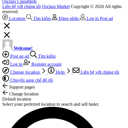
Osclass Classifieds
Liên hệ với chúng tôi
Osclass Market
Copyright © 2026 All rights
reserved.
Location
Tìm kiếm
Đăng nhập
Log in
Post ad
Welcome!
Post an ad
Tìm kiếm
Log in
Register account
Change location
Help
Liên hệ với chúng tôi
Chuyển sang chế độ tối
Support pages
Change location
Default location
Select your preferred location to search and sell faster.