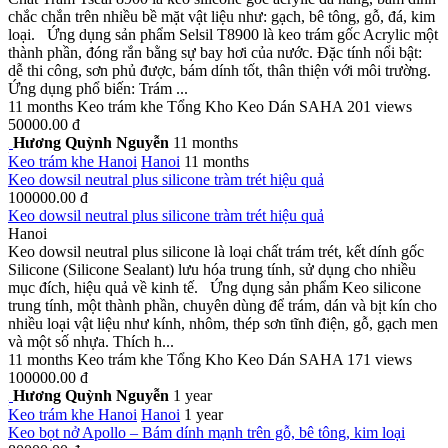
chắc chắn trên nhiều bề mặt vật liệu như: gạch, bê tông, gỗ, đá, kim
loại. Ứng dụng sản phẩm Selsil T8900 là keo trám gốc Acrylic một
thành phần, đóng rắn bằng sự bay hơi của nước. Đặc tính nổi bật:
dễ thi công, sơn phủ được, bám dính tốt, thân thiện với môi trường.
Ứng dụng phổ biến: Trám ...
11 months
Keo trám khe
Tổng Kho Keo Dán SAHA
201 views
50000.00 đ
Hương Quỳnh Nguyễn
11 months
Keo trám khe
Hanoi
Hanoi
11 months
Keo dowsil neutral plus silicone tràm trét hiệu quả
100000.00 đ
Keo dowsil neutral plus silicone tràm trét hiệu quả
Hanoi
Keo dowsil neutral plus silicone là loại chất trám trét, kết dính gốc
Silicone (Silicone Sealant) lưu hóa trung tính, sử dụng cho nhiều
mục đích, hiệu quả về kinh tế. Ứng dụng sản phẩm Keo silicone
trung tính, một thành phần, chuyên dùng để trám, dán và bịt kín cho
nhiều loại vật liệu như kính, nhôm, thép sơn tĩnh điện, gỗ, gạch men
và một số nhựa. Thích h...
11 months
Keo trám khe
Tổng Kho Keo Dán SAHA
171 views
100000.00 đ
Hương Quỳnh Nguyễn
1 year
Keo trám khe
Hanoi
Hanoi
1 year
Keo bọt nở Apollo – Bám dính mạnh trên gỗ, bê tông, kim loại