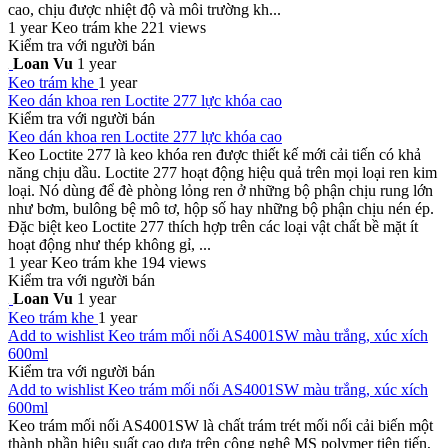
cao, chịu được nhiệt độ và môi trường kh...
1 year
Keo trám khe
221 views
Kiểm tra với người bán
Loan Vu
1 year
Keo trám khe
1 year
Keo dán khoa ren Loctite 277 lực khóa cao
Kiểm tra với người bán
Keo dán khoa ren Loctite 277 lực khóa cao
Keo Loctite 277 là keo khóa ren được thiết kế mới cải tiến có khả
năng chịu dầu. Loctite 277 hoạt động hiệu quả trên mọi loại ren kim
loại. Nó dùng để đè phòng lỏng ren ở những bộ phận chịu rung lớn
như bơm, bulông bệ mô tơ, hộp số hay những bộ phận chịu nén ép.
Đặc biệt keo Loctite 277 thích hợp trên các loại vật chất bề mặt ít
hoạt động như thép không gỉ, ...
1 year
Keo trám khe
194 views
Kiểm tra với người bán
Loan Vu
1 year
Keo trám khe
1 year
Add to wishlist Keo trám mối nối AS4001SW màu trắng, xúc xích
600ml
Kiểm tra với người bán
Add to wishlist Keo trám mối nối AS4001SW màu trắng, xúc xích
600ml
Keo trám mối nối AS4001SW là chất trám trét mối nối cải biến một
thành phần hiệu suất cao dựa trên công nghệ MS polymer tiên tiến,