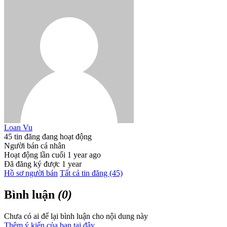
Loan Vu
45 tin đăng đang hoạt động
Người bán cá nhân
Hoạt động lần cuối 1 year ago
Đã đăng ký được 1 year
Hồ sơ người bán
Tất cả tin đăng (45)
Bình luận
(0)
Chưa có ai để lại bình luận cho nội dung này
Thêm ý kiến của bạn tại đây