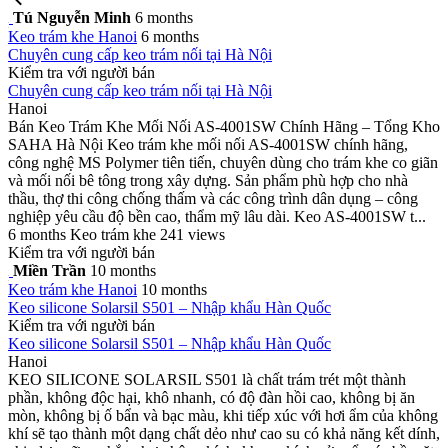
Tú Nguyễn Minh
6 months
Keo trám khe
Hanoi
6 months
Chuyên cung cấp keo trám nối tại Hà Nội
Kiểm tra với người bán
Chuyên cung cấp keo trám nối tại Hà Nội
Hanoi
Bán Keo Trám Khe Mối Nối AS-4001SW Chính Hãng – Tổng Kho
SAHA Hà Nội Keo trám khe mối nối AS-4001SW chính hãng,
công nghệ MS Polymer tiên tiến, chuyên dùng cho trám khe co giãn
và mối nối bê tông trong xây dựng. Sản phẩm phù hợp cho nhà
thầu, thợ thi công chống thấm và các công trình dân dụng – công
nghiệp yêu cầu độ bền cao, thẩm mỹ lâu dài. Keo AS-4001SW t...
6 months
Keo trám khe
241 views
Kiểm tra với người bán
Miền Trần
10 months
Keo trám khe
Hanoi
10 months
Keo silicone Solarsil S501 – Nhập khẩu Hàn Quốc
Kiểm tra với người bán
Keo silicone Solarsil S501 – Nhập khẩu Hàn Quốc
Hanoi
KEO SILICONE SOLARSIL S501 là chất trám trét một thành
phần, không độc hại, khô nhanh, có độ đàn hồi cao, không bị ăn
mòn, không bị ố bẩn và bạc màu, khi tiếp xúc với hơi ẩm của không
khí sẽ tạo thành một dạng chất dẻo như cao su có khả năng kết dính,