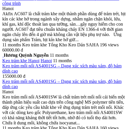
công trình
Hanoi
Akfix AC607 là chất trám khe một thành phần dùng để trám trét, bịt
kín các khe hở trong ngành xây dựng, nhằm ngăn chặn khói, lửa,
khí gas, khí độc thoát lan qua tường, sàn…gây nguy hiểm cho con
người. AC607 đạt tiêu chuẩn kháng cháy EN 1366-4 với thời gian
ngăn cháy lên đến 4 giờ mà không cần vật liệu phụ trợ nào. Ứng
dụng sản phẩm Trám, bịt kín khe hở giữ...
11 months
Keo trám khe
Tổng Kho Keo Dán SAHA
196 views
60000.00 đ
Hương Quỳnh Nguyễn
11 months
Keo trám khe
Hanoi
Hanoi
11 months
Keo trám mối nối AS4001SG – Dạng xúc xích màu xám, độ bám
dính cao
155000.00 đ
Keo trám mối nối AS4001SG – Dạng xúc xích màu xám, độ bám
dính cao
Hanoi
Keo trám mối nối AS4001SW là chất trám trét mối nối cải biến một
thành phần hiệu suất cao dựa trên công nghệ MS polymer tiên tiến,
đáp ứng các yêu cầu khắt khe về ứng dụng trám trét mối nối. Khác
với các dòng keo gốc Polyurethane, keo trám mối nối AS4001SW
có khả năng kháng thời tiết tốt hơn, nhờ đó có tuổi thọ dài hơn.
Chứa ít dung môi, không chứa isocyanat...
11 months
Keo trám khe
Tổng Kho Keo Dán SAHA
160 views