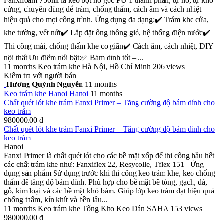
Fanxifoam 750ml là keo bọt nở gốc PU 1 thành phần, tự nở, tự khô
cứng, chuyên dùng để trám, chống thấm, cách âm và cách nhiệt
hiệu quả cho mọi công trình. Ứng dụng đa dạng:✔️ Trám khe cửa,
khe tường, vết nứt✔️ Lắp đặt ống thông gió, hệ thống điện nước✔️
Thi công mái, chống thấm khe co giãn✔️ Cách âm, cách nhiệt, DIY
nội thất Ưu điểm nổi bật:✅ Bám dính tốt – ...
11 months
Keo trám khe
Hà Nội, Hồ Chí Minh
206 views
Kiểm tra với người bán
Hương Quỳnh Nguyễn
11 months
Keo trám khe
Hanoi
Hanoi
11 months
Chất quét lót khe trám Fanxi Primer – Tăng cường độ bám dính cho
keo trám
980000.00 đ
Chất quét lót khe trám Fanxi Primer – Tăng cường độ bám dính cho
keo trám
Hanoi
Fanxi Primer là chất quét lót cho các bề mặt xốp để thi công hầu hết
các chất trám khe như: Fanxiflex 22, Resycolle, Tflex 151 Ứng
dụng sản phẩm Sử dụng trước khi thi công keo trám khe, keo chống
thấm để tăng độ bám dính. Phù hợp cho bề mặt bê tông, gạch, đá,
gỗ, kim loại và các bề mặt khó bám. Giúp lớp keo trám đạt hiệu quả
chống thấm, kín khít và bền lâu...
11 months
Keo trám khe
Tổng Kho Keo Dán SAHA
153 views
980000.00 đ