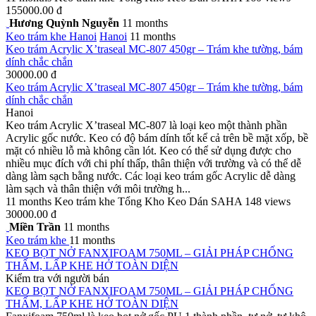
155000.00 đ
Hương Quỳnh Nguyễn
11 months
Keo trám khe
Hanoi
Hanoi
11 months
Keo trám Acrylic X’traseal MC-807 450gr – Trám khe tường, bám
dính chắc chắn
30000.00 đ
Keo trám Acrylic X’traseal MC-807 450gr – Trám khe tường, bám
dính chắc chắn
Hanoi
Keo trám Acrylic X’traseal MC-807 là loại keo một thành phần
Acrylic gốc nước. Keo có độ bám dính tốt kể cả trên bề mặt xốp, bề
mặt có nhiều lỗ mà không cần lót. Keo có thể sử dụng được cho
nhiều mục đích với chi phí thấp, thân thiện với trường và có thể dễ
dàng làm sạch bằng nước. Các loại keo trám gốc Acrylic dễ dàng
làm sạch và thân thiện với môi trường h...
11 months
Keo trám khe
Tổng Kho Keo Dán SAHA
148 views
30000.00 đ
Miền Trần
11 months
Keo trám khe
11 months
KEO BỌT NỞ FANXIFOAM 750ML – GIẢI PHÁP CHỐNG
THẤM, LẤP KHE HỞ TOÀN DIỆN
Kiểm tra với người bán
KEO BỌT NỞ FANXIFOAM 750ML – GIẢI PHÁP CHỐNG
THẤM, LẤP KHE HỞ TOÀN DIỆN