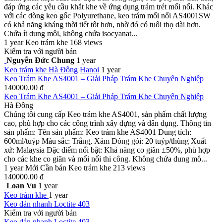
đáp ứng các yêu cầu khắt khe về ứng dụng trám trét mối nối. Khác
với các dòng keo gốc Polyurethane, keo trám mối nối AS4001SW
có khả năng kháng thời tiết tốt hơn, nhờ đó có tuổi thọ dài hơn.
Chứa ít dung môi, không chứa isocyanat...
1 year
Keo trám khe
168 views
Kiểm tra với người bán
Nguyễn Đức Chung
1 year
Keo trám khe
Hà Đông
Hanoi
1 year
Keo Trám Khe AS4001 – Giải Pháp Trám Khe Chuyên Nghiệp
140000.00 đ
Keo Trám Khe AS4001 – Giải Pháp Trám Khe Chuyên Nghiệp
Hà Đông
Chúng tôi cung cấp Keo trám khe AS4001, sản phẩm chất lượng
cao, phù hợp cho các công trình xây dựng và dân dụng. Thông tin
sản phẩm: Tên sản phẩm: Keo trám khe AS4001 Dung tích:
600ml/tuýp Màu sắc: Trắng, Xám Đóng gói: 20 tuýp/thùng Xuất
xứ: Malaysia Đặc điểm nổi bật: Khả năng co giãn ±50%, phù hợp
cho các khe co giãn và mối nối thi công. Không chứa dung mô...
1 year
Mới
Cần bán
Keo trám khe
213 views
140000.00 đ
Loan Vu
1 year
Keo trám khe
1 year
Keo dán nhanh Loctite 403
Kiểm tra với người bán
Keo dán nhanh Loctite 403