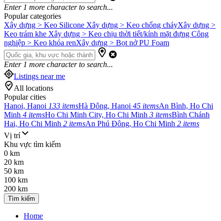
Enter
1
more character to search...
Popular categories
Xây dựng > Keo Silicone
Xây dựng > Keo chống cháy
Xây dựng >
Keo trám khe
Xây dựng > Keo chịu thời tiết/kính mặt đựng
Công
nghiệp > Keo khóa ren
Xây dựng > Bọt nở PU Foam
Enter
1
more character to search...
Listings near me
All locations
Popular cities
Hanoi, Hanoi
133 items
Hà Đông, Hanoi
45 items
An Bình, Ho Chi
Minh
4 items
Ho Chi Minh City, Ho Chi Minh
3 items
Bình Chánh
Hai, Ho Chi Minh
2 items
An Phú Đông, Ho Chi Minh
2 items
Vị trí
Khu vực tìm kiếm
0 km
20 km
50 km
100 km
200 km
Tìm kiếm
Home