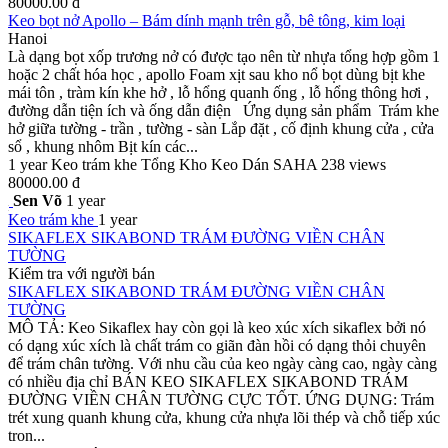
80000.00 đ
Keo bọt nở Apollo – Bám dính mạnh trên gỗ, bê tông, kim loại
Hanoi
Là dạng bọt xốp trương nở có được tạo nên từ nhựa tổng hợp gồm 1
hoặc 2 chất hóa học , apollo Foam xịt sau kho nổ bọt dùng bịt khe
mái tôn , tràm kín khe hở , lỗ hổng quanh ống , lỗ hổng thông hơi ,
đường dẫn tiện ích và ống dẫn điện Ứng dụng sản phẩm Trám khe
hở giữa tường - trần , tường - sàn Lắp đặt , cố định khung cửa , cửa
sổ , khung nhôm Bịt kín các...
1 year
Keo trám khe
Tổng Kho Keo Dán SAHA
238 views
80000.00 đ
Sen Võ
1 year
Keo trám khe
1 year
SIKAFLEX SIKABOND TRÁM ĐƯỜNG VIỀN CHÂN
TƯỜNG
Kiểm tra với người bán
SIKAFLEX SIKABOND TRÁM ĐƯỜNG VIỀN CHÂN
TƯỜNG
MÔ TẢ: Keo Sikaflex hay còn gọi là keo xúc xích sikaflex bởi nó
có dạng xúc xích là chất trám co giãn đàn hồi có dạng thỏi chuyên
để trám chân tường. Với nhu cầu của keo ngày càng cao, ngày càng
có nhiều địa chỉ BÁN KEO SIKAFLEX SIKABOND TRÁM
ĐƯỜNG VIỀN CHÂN TƯỜNG CỰC TỐT. ỨNG DỤNG: Trám
trét xung quanh khung cửa, khung cửa nhựa lõi thép và chỗ tiếp xúc
tron...