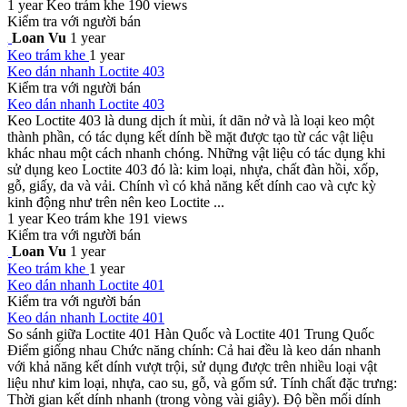
1 year
Keo trám khe
190 views
Kiểm tra với người bán
Loan Vu
1 year
Keo trám khe
1 year
Keo dán nhanh Loctite 403
Kiểm tra với người bán
Keo dán nhanh Loctite 403
Keo Loctite 403 là dung dịch ít mùi, ít dãn nở và là loại keo một
thành phần, có tác dụng kết dính bề mặt được tạo từ các vật liệu
khác nhau một cách nhanh chóng. Những vật liệu có tác dụng khi
sử dụng keo Loctite 403 đó là: kim loại, nhựa, chất đàn hồi, xốp,
gỗ, giấy, da và vải. Chính vì có khả năng kết dính cao và cực kỳ
kinh động như trên nên keo Loctite ...
1 year
Keo trám khe
191 views
Kiểm tra với người bán
Loan Vu
1 year
Keo trám khe
1 year
Keo dán nhanh Loctite 401
Kiểm tra với người bán
Keo dán nhanh Loctite 401
So sánh giữa Loctite 401 Hàn Quốc và Loctite 401 Trung Quốc
Điểm giống nhau Chức năng chính: Cả hai đều là keo dán nhanh
với khả năng kết dính vượt trội, sử dụng được trên nhiều loại vật
liệu như kim loại, nhựa, cao su, gỗ, và gốm sứ. Tính chất đặc trưng:
Thời gian kết dính nhanh (trong vòng vài giây). Độ bền mối dính