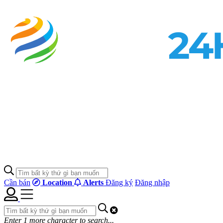
Cần bán
Location
Alerts
Đăng ký
Đăng nhập
Enter
1
more character to search...