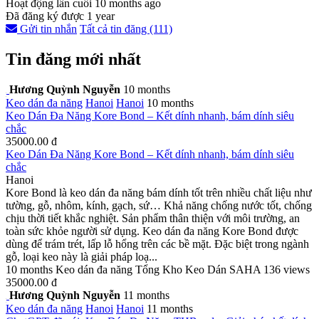
Hoạt động lần cuối 10 months ago
Đã đăng ký được 1 year
Gửi tin nhắn
Tất cả tin đăng (111)
Tin đăng mới nhất
Hương Quỳnh Nguyễn
10 months
Keo dán đa năng
Hanoi
Hanoi
10 months
Keo Dán Đa Năng Kore Bond – Kết dính nhanh, bám dính siêu
chắc
35000.00 đ
Keo Dán Đa Năng Kore Bond – Kết dính nhanh, bám dính siêu
chắc
Hanoi
Kore Bond là keo dán đa năng bám dính tốt trên nhiều chất liệu như
tường, gỗ, nhôm, kính, gạch, sứ… Khả năng chống nước tốt, chống
chịu thời tiết khắc nghiệt. Sản phẩm thân thiện với môi trường, an
toàn sức khỏe người sử dụng. Keo dán đa năng Kore Bond được
dùng để trám trét, lấp lỗ hổng trên các bề mặt. Đặc biệt trong ngành
gỗ, loại keo này là giải pháp loạ...
10 months
Keo dán đa năng
Tổng Kho Keo Dán SAHA
136 views
35000.00 đ
Hương Quỳnh Nguyễn
11 months
Keo dán đa năng
Hanoi
Hanoi
11 months