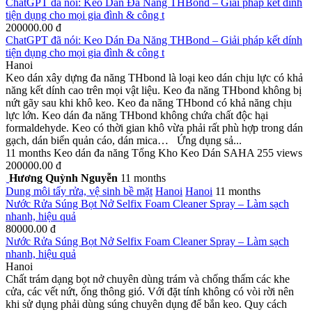
ChatGPT đã nói: Keo Dán Đa Năng THBond – Giải pháp kết dính
tiện dụng cho mọi gia đình & công t
200000.00 đ
ChatGPT đã nói: Keo Dán Đa Năng THBond – Giải pháp kết dính
tiện dụng cho mọi gia đình & công t
Hanoi
Keo dán xây dựng đa năng THbond là loại keo dán chịu lực có khả
năng kết dính cao trên mọi vật liệu. Keo đa năng THbond không bị
nứt gãy sau khi khô keo. Keo đa năng THbond có khả năng chịu
lực lớn. Keo dán đa năng THbond không chứa chất độc hại
formaldehyde. Keo có thời gian khô vừa phải rất phù hợp trong dán
gạch, dán biển quản cáo, dán mica… Ứng dụng sả...
11 months
Keo dán đa năng
Tổng Kho Keo Dán SAHA
255 views
200000.00 đ
Hương Quỳnh Nguyễn
11 months
Dung môi tẩy rửa, vệ sinh bề mặt
Hanoi
Hanoi
11 months
Nước Rửa Súng Bọt Nở Selfix Foam Cleaner Spray – Làm sạch
nhanh, hiệu quả
80000.00 đ
Nước Rửa Súng Bọt Nở Selfix Foam Cleaner Spray – Làm sạch
nhanh, hiệu quả
Hanoi
Chất trám dạng bọt nở chuyên dùng trám và chống thấm các khe
cửa, các vết nứt, ống thông gió. Với đặt tính không có vòi rời nên
khi sử dụng phải dùng súng chuyên dụng để bắn keo. Quy cách