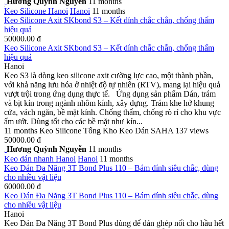
Hương Quỳnh Nguyễn
11 months
Keo Silicone
Hanoi
Hanoi
11 months
Keo Silicone Axit SKbond S3 – Kết dính chắc chắn, chống thấm
hiệu quả
50000.00 đ
Keo Silicone Axit SKbond S3 – Kết dính chắc chắn, chống thấm
hiệu quả
Hanoi
Keo S3 là dòng keo silicone axit cường lực cao, một thành phần,
với khả năng lưu hóa ở nhiệt độ tự nhiên (RTV), mang lại hiệu quả
vượt trội trong ứng dụng thực tế. Ứng dụng sản phẩm Dán, trám
và bịt kín trong ngành nhôm kính, xây dựng. Trám khe hở khung
cửa, vách ngăn, bề mặt kính. Chống thấm, chống rò rỉ cho khu vực
ẩm ướt. Dùng tốt cho các bề mặt như kín...
11 months
Keo Silicone
Tổng Kho Keo Dán SAHA
137 views
50000.00 đ
Hương Quỳnh Nguyễn
11 months
Keo dán nhanh
Hanoi
Hanoi
11 months
Keo Dán Đa Năng 3T Bond Plus 110 – Bám dính siêu chắc, dùng
cho nhiều vật liệu
60000.00 đ
Keo Dán Đa Năng 3T Bond Plus 110 – Bám dính siêu chắc, dùng
cho nhiều vật liệu
Hanoi
Keo Dán Đa Năng 3T Bond Plus dùng để dán ghép nối cho hầu hết