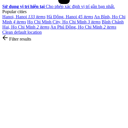
Sử dụng vị trí hiện tại
Cho phép xác định vị trí gần bạn nhất.
Popular cities
Hanoi, Hanoi
133 items
Hà Đông, Hanoi
45 items
An Bình, Ho Chi
Minh
4 items
Ho Chi Minh City, Ho Chi Minh
3 items
Bình Chánh
Hai, Ho Chi Minh
2 items
An Phú Đông, Ho Chi Minh
2 items
Clean default location
Filter results