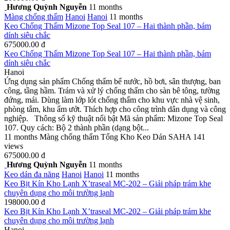
Hương Quỳnh Nguyễn
11 months
Màng chống thấm
Hanoi
Hanoi
11 months
Keo Chống Thấm Mizone Top Seal 107 – Hai thành phần, bám
dính siêu chắc
675000.00 đ
Keo Chống Thấm Mizone Top Seal 107 – Hai thành phần, bám
dính siêu chắc
Hanoi
Ứng dụng sản phẩm Chống thấm bể nước, hồ bơi, sân thượng, ban
công, tầng hầm. Trám và xử lý chống thấm cho sàn bê tông, tường
đứng, mái. Dùng làm lớp lót chống thấm cho khu vực nhà vệ sinh,
phòng tắm, khu ẩm ướt. Thích hợp cho công trình dân dụng và công
nghiệp. Thông số kỹ thuật nổi bật Mã sản phẩm: Mizone Top Seal
107. Quy cách: Bộ 2 thành phần (dạng bột...
11 months
Màng chống thấm
Tổng Kho Keo Dán SAHA
141
views
675000.00 đ
Hương Quỳnh Nguyễn
11 months
Keo dán đa năng
Hanoi
Hanoi
11 months
Keo Bịt Kín Kho Lạnh X’traseal MC-202 – Giải pháp trám khe
chuyên dụng cho môi trường lạnh
198000.00 đ
Keo Bịt Kín Kho Lạnh X’traseal MC-202 – Giải pháp trám khe
chuyên dụng cho môi trường lạnh
Hanoi