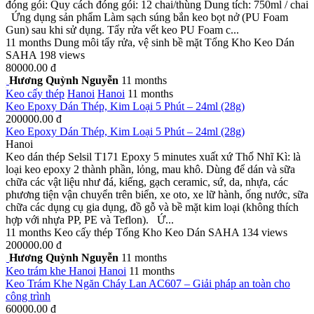
đóng gói: Quy cách đóng gói: 12 chai/thùng Dung tích: 750ml / chai
Ứng dụng sản phẩm Làm sạch súng bắn keo bọt nở (PU Foam
Gun) sau khi sử dụng. Tẩy rửa vết keo PU Foam c...
11 months
Dung môi tẩy rửa, vệ sinh bề mặt
Tổng Kho Keo Dán
SAHA
198 views
80000.00 đ
Hương Quỳnh Nguyễn
11 months
Keo cấy thép
Hanoi
Hanoi
11 months
Keo Epoxy Dán Thép, Kim Loại 5 Phút – 24ml (28g)
200000.00 đ
Keo Epoxy Dán Thép, Kim Loại 5 Phút – 24ml (28g)
Hanoi
Keo dán thép Selsil T171 Epoxy 5 minutes xuất xứ Thổ Nhĩ Kì: là
loại keo epoxy 2 thành phần, lỏng, mau khô. Dùng để dán và sữa
chữa các vật liệu như đá, kiếng, gạch ceramic, sứ, da, nhựa, các
phương tiện vận chuyển trên biển, xe oto, xe lữ hành, ống nước, sữa
chữa các dụng cụ gia dụng, đồ gỗ và bề mặt kim loại (không thích
hợp với nhựa PP, PE và Teflon). Ứ...
11 months
Keo cấy thép
Tổng Kho Keo Dán SAHA
134 views
200000.00 đ
Hương Quỳnh Nguyễn
11 months
Keo trám khe
Hanoi
Hanoi
11 months
Keo Trám Khe Ngăn Cháy Lan AC607 – Giải pháp an toàn cho
công trình
60000.00 đ