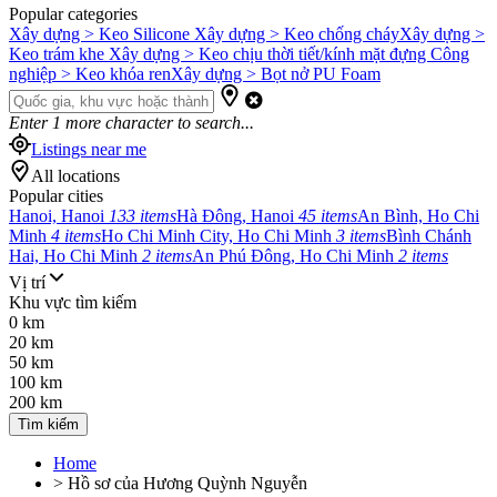
Popular categories
Xây dựng > Keo Silicone
Xây dựng > Keo chống cháy
Xây dựng >
Keo trám khe
Xây dựng > Keo chịu thời tiết/kính mặt đựng
Công
nghiệp > Keo khóa ren
Xây dựng > Bọt nở PU Foam
Enter
1
more character to search...
Listings near me
All locations
Popular cities
Hanoi, Hanoi
133 items
Hà Đông, Hanoi
45 items
An Bình, Ho Chi
Minh
4 items
Ho Chi Minh City, Ho Chi Minh
3 items
Bình Chánh
Hai, Ho Chi Minh
2 items
An Phú Đông, Ho Chi Minh
2 items
Vị trí
Khu vực tìm kiếm
0 km
20 km
50 km
100 km
200 km
Tìm kiếm
Home
>
Hồ sơ của Hương Quỳnh Nguyễn