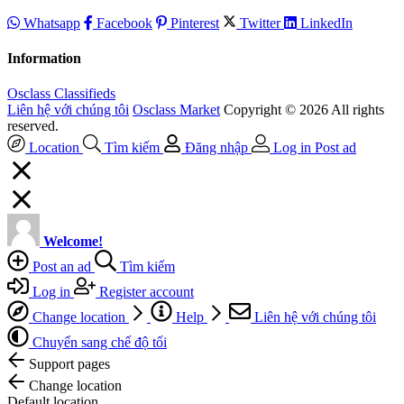
Whatsapp
Facebook
Pinterest
Twitter
LinkedIn
Information
Osclass Classifieds
Liên hệ với chúng tôi
Osclass Market
Copyright © 2026 All rights
reserved.
Location
Tìm kiếm
Đăng nhập
Log in
Post ad
Welcome!
Post an ad
Tìm kiếm
Log in
Register account
Change location
Help
Liên hệ với chúng tôi
Chuyển sang chế độ tối
Support pages
Change location
Default location