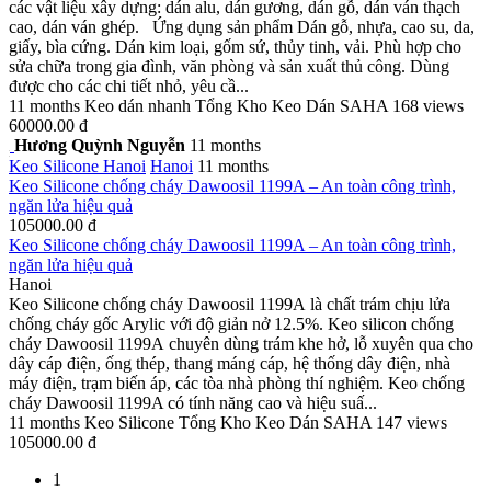
các vật liệu xây dựng: dán alu, dán gương, dán gỗ, dán ván thạch
cao, dán ván ghép. Ứng dụng sản phẩm Dán gỗ, nhựa, cao su, da,
giấy, bìa cứng. Dán kim loại, gốm sứ, thủy tinh, vải. Phù hợp cho
sửa chữa trong gia đình, văn phòng và sản xuất thủ công. Dùng
được cho các chi tiết nhỏ, yêu cầ...
11 months
Keo dán nhanh
Tổng Kho Keo Dán SAHA
168 views
60000.00 đ
Hương Quỳnh Nguyễn
11 months
Keo Silicone
Hanoi
Hanoi
11 months
Keo Silicone chống cháy Dawoosil 1199A – An toàn công trình,
ngăn lửa hiệu quả
105000.00 đ
Keo Silicone chống cháy Dawoosil 1199A – An toàn công trình,
ngăn lửa hiệu quả
Hanoi
Keo Silicone chống cháy Dawoosil 1199A là chất trám chịu lửa
chống cháy gốc Arylic với độ giản nở 12.5%. Keo silicon chống
cháy Dawoosil 1199A chuyên dùng trám khe hở, lỗ xuyên qua cho
dây cáp điện, ống thép, thang máng cáp, hệ thống dây điện, nhà
máy điện, trạm biến áp, các tòa nhà phòng thí nghiệm. Keo chống
cháy Dawoosil 1199A có tính năng cao và hiệu suấ...
11 months
Keo Silicone
Tổng Kho Keo Dán SAHA
147 views
105000.00 đ
1