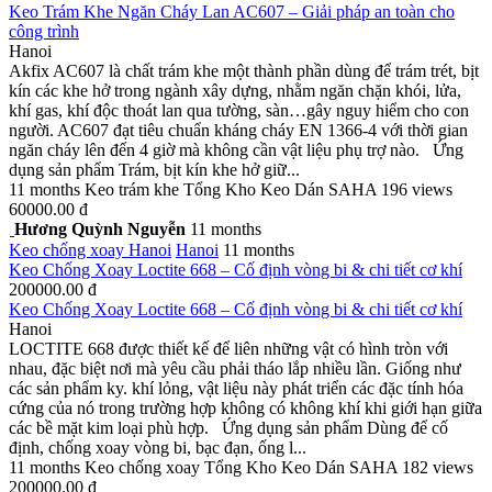
Keo Trám Khe Ngăn Cháy Lan AC607 – Giải pháp an toàn cho
công trình
Hanoi
Akfix AC607 là chất trám khe một thành phần dùng để trám trét, bịt
kín các khe hở trong ngành xây dựng, nhằm ngăn chặn khói, lửa,
khí gas, khí độc thoát lan qua tường, sàn…gây nguy hiểm cho con
người. AC607 đạt tiêu chuẩn kháng cháy EN 1366-4 với thời gian
ngăn cháy lên đến 4 giờ mà không cần vật liệu phụ trợ nào. Ứng
dụng sản phẩm Trám, bịt kín khe hở giữ...
11 months
Keo trám khe
Tổng Kho Keo Dán SAHA
196 views
60000.00 đ
Hương Quỳnh Nguyễn
11 months
Keo chống xoay
Hanoi
Hanoi
11 months
Keo Chống Xoay Loctite 668 – Cố định vòng bi & chi tiết cơ khí
200000.00 đ
Keo Chống Xoay Loctite 668 – Cố định vòng bi & chi tiết cơ khí
Hanoi
LOCTITE 668 được thiết kế để liên những vật có hình tròn với
nhau, đặc biệt nơi mà yêu cầu phải tháo lắp nhiều lần. Giống như
các sản phẩm ky. khí lỏng, vật liệu này phát triển các đặc tính hóa
cứng của nó trong trường hợp không có không khí khi giới hạn giữa
các bề mặt kim loại phù hợp. Ứng dụng sản phẩm Dùng để cố
định, chống xoay vòng bi, bạc đạn, ống l...
11 months
Keo chống xoay
Tổng Kho Keo Dán SAHA
182 views
200000.00 đ