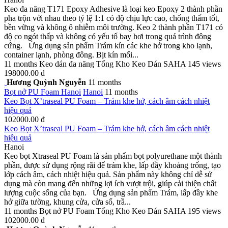
Keo đa năng T171 Epoxy Adhesive là loại keo Epoxy 2 thành phần
pha trộn với nhau theo tỷ lệ 1:1 có độ chịu lực cao, chống thấm tốt,
bền vững và không ô nhiễm môi trường. Keo 2 thành phần T171 có
độ co ngót thấp và không có yếu tố bay hơi trong quá trình đông
cứng. Ứng dụng sản phẩm Trám kín các khe hở trong kho lạnh,
container lạnh, phòng đông. Bịt kín mối...
11 months
Keo dán đa năng
Tổng Kho Keo Dán SAHA
145 views
198000.00 đ
Hương Quỳnh Nguyễn
11 months
Bọt nở PU Foam
Hanoi
Hanoi
11 months
Keo Bọt X’traseal PU Foam – Trám khe hở, cách âm cách nhiệt
hiệu quả
102000.00 đ
Keo Bọt X’traseal PU Foam – Trám khe hở, cách âm cách nhiệt
hiệu quả
Hanoi
Keo bọt Xtraseal PU Foam là sản phẩm bọt polyurethane một thành
phần, được sử dụng rộng rãi để trám khe, lấp đầy khoảng trống, tạo
lớp cách âm, cách nhiệt hiệu quả. Sản phẩm này không chỉ dễ sử
dụng mà còn mang đến những lợi ích vượt trội, giúp cải thiện chất
lượng cuộc sống của bạn. Ứng dụng sản phẩm Trám, lấp đầy khe
hở giữa tường, khung cửa, cửa sổ, trầ...
11 months
Bọt nở PU Foam
Tổng Kho Keo Dán SAHA
195 views
102000.00 đ