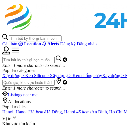
Cần bán
Location
Alerts
Đăng ký
Đăng nhập
Enter
1
more character to search...
Popular categories
Xây dựng > Keo Silicone
Xây dựng > Keo chống cháy
Xây dựng > 
Enter
1
more character to search...
Listings near me
All locations
Popular cities
Hanoi, Hanoi
133 items
Hà Đông, Hanoi
45 items
An Bình, Ho Chi 
Vị trí
Khu vực tìm kiếm