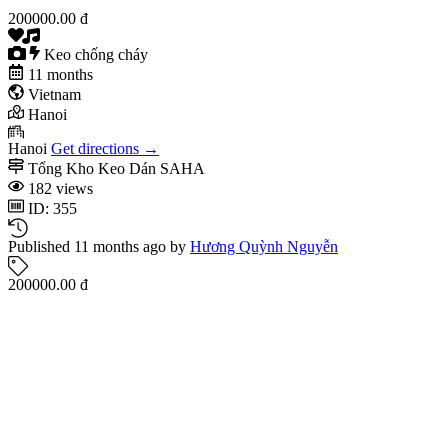
200000.00 đ
Keo chống cháy
11 months
Vietnam
Hanoi
Hanoi
Get directions →
Tổng Kho Keo Dán SAHA
182 views
ID: 355
Published 11 months ago by
Hương Quỳnh Nguyễn
200000.00 đ