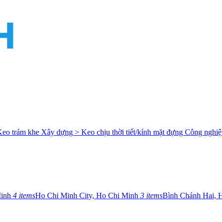
Keo trám khe
Xây dựng > Keo chịu thời tiết/kính mặt đựng
Công nghiệ
Minh
4 items
Ho Chi Minh City, Ho Chi Minh
3 items
Bình Chánh Hai, 