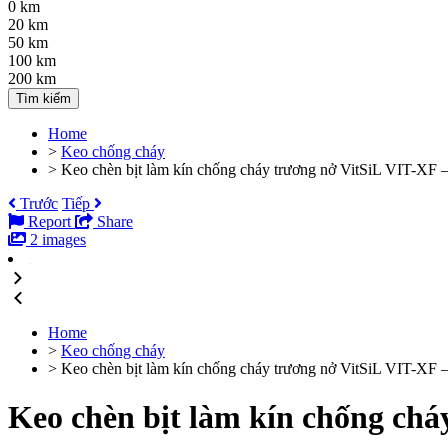
0 km
20 km
50 km
100 km
200 km
Tìm kiếm
Home
>
Keo chống cháy
>
Keo chèn bịt làm kín chống cháy trương nở VitSiL VIT-XF – 
Trước
Tiếp
Report
Share
2 images
Home
>
Keo chống cháy
>
Keo chèn bịt làm kín chống cháy trương nở VitSiL VIT-XF – 
Keo chèn bịt làm kín chống cháy