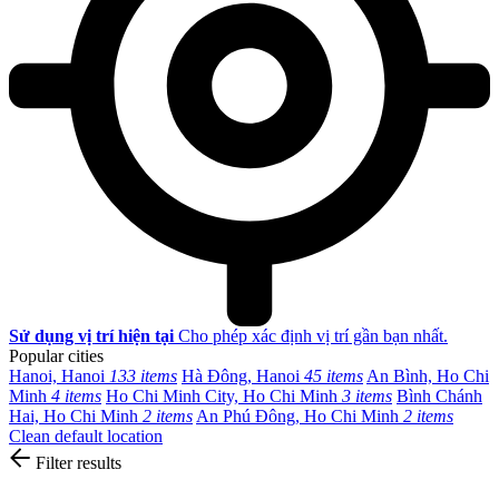
Sử dụng vị trí hiện tại
Cho phép xác định vị trí gần bạn nhất.
Popular cities
Hanoi, Hanoi
133 items
Hà Đông, Hanoi
45 items
An Bình, Ho Chi
Minh
4 items
Ho Chi Minh City, Ho Chi Minh
3 items
Bình Chánh
Hai, Ho Chi Minh
2 items
An Phú Đông, Ho Chi Minh
2 items
Clean default location
Filter results