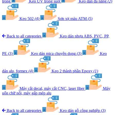
trong
Keo UV trong suốt
Keo dán đa năng
(2)
Keo 502
(4)
Sơn xịt màu ATM
(5)
Back to all categories
Keo dán nhựa ABS, PVC, PP,
PE
(3)
Keo dán mica chuyên dụng
(3)
Keo
dán alu, formex
(4)
Keo 2 thành phần Epoxy
(1)
Máy cắt decal, máy cắt CNC, laser fiber
Máy
uốn chữ nổi, máy gấp mép alu
Back to all categories
Keo dán gỗ công nghiệp
(3)