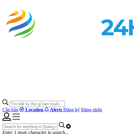
Cần bán
Location
Alerts
Đăng ký
Đăng nhập
Enter
1
more character to search...