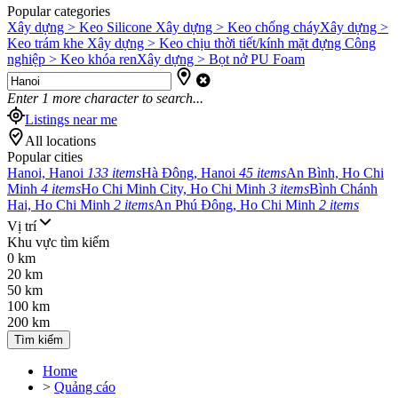
Popular categories
Xây dựng > Keo Silicone
Xây dựng > Keo chống cháy
Xây dựng >
Keo trám khe
Xây dựng > Keo chịu thời tiết/kính mặt đựng
Công
nghiệp > Keo khóa ren
Xây dựng > Bọt nở PU Foam
Enter
1
more character to search...
Listings near me
All locations
Popular cities
Hanoi, Hanoi
133 items
Hà Đông, Hanoi
45 items
An Bình, Ho Chi
Minh
4 items
Ho Chi Minh City, Ho Chi Minh
3 items
Bình Chánh
Hai, Ho Chi Minh
2 items
An Phú Đông, Ho Chi Minh
2 items
Vị trí
Khu vực tìm kiếm
0 km
20 km
50 km
100 km
200 km
Tìm kiếm
Home
>
Quảng cáo