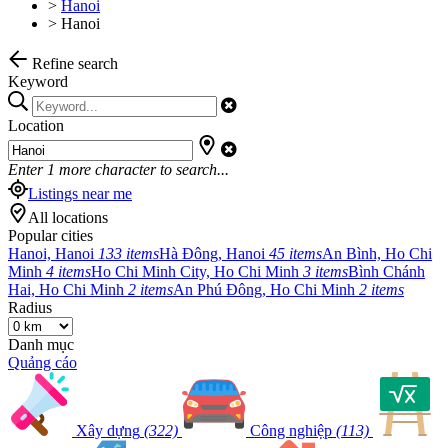
>
Hanoi
>
Hanoi
Refine search
Keyword
Location
Enter
1
more character to search...
Listings near me
All locations
Popular cities
Hanoi, Hanoi
133 items
Hà Đông, Hanoi
45 items
An Bình, Ho Chi
Minh
4 items
Ho Chi Minh City, Ho Chi Minh
3 items
Bình Chánh
Hai, Ho Chi Minh
2 items
An Phú Đông, Ho Chi Minh
2 items
Radius
Danh mục
Quảng cáo
Xây dựng
(322)
Công nghiệp
(113)