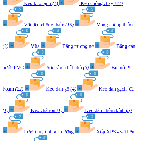
Keo kho lạnh
(1)
Keo chống cháy
(31)
Vật liệu chống thấm
(15)
Màng chống thấm
(3)
Vữa
Bằng trương nở
Băng cản
nước PVC
Sơn sàn, chất phủ
(5)
Bọt nở PU
Foam
(22)
Keo dán gỗ
(4)
Keo dán gạch, đá
(1)
Keo chà ron
(1)
Keo dán nhôm kính
(5)
Lưới thủy tinh gia cường
Xốp XPS - vật liệu