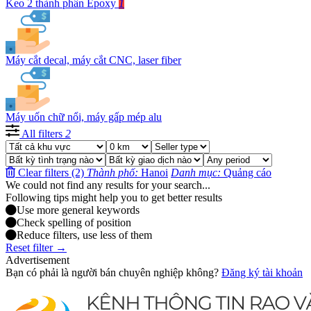
Keo 2 thành phần Epoxy
1
Máy cắt decal, máy cắt CNC, laser fiber
Máy uốn chữ nổi, máy gấp mép alu
All filters
2
Clear filters (2)
Thành phố:
Hanoi
Danh mục:
Quảng cáo
We could not find any results for your search...
Following tips might help you to get better results
Use more general keywords
Check spelling of position
Reduce filters, use less of them
Reset filter →
Advertisement
Bạn có phải là người bán chuyên nghiệp không?
Đăng ký tài khoản