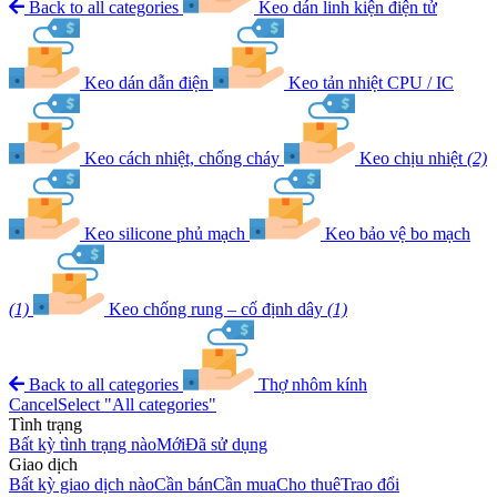
Back to all categories
Keo dán linh kiện điện tử
Keo dán dẫn điện
Keo tản nhiệt CPU / IC
Keo cách nhiệt, chống cháy
Keo chịu nhiệt
(2)
Keo silicone phủ mạch
Keo bảo vệ bo mạch
(1)
Keo chống rung – cố định dây
(1)
Back to all categories
Thợ nhôm kính
Cancel
Select "All categories"
Tình trạng
Bất kỳ tình trạng nào
Mới
Đã sử dụng
Giao dịch
Bất kỳ giao dịch nào
Cần bán
Cần mua
Cho thuê
Trao đổi