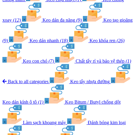
xoay
(12)
Keo dán đa năng
(9)
Keo tạo gioăng
(9)
Keo dán nhanh
(18)
Keo khóa ren
(26)
Keo con chó
(7)
Chất tẩy rỉ và bảo vệ thép
(1)
Back to all categories
Keo tẩy nhựa đường
Keo dán kính ô tô
(1)
Keo Bitum / Butyl chống dột
Làm sạch khoang máy
Đánh bóng kim loại