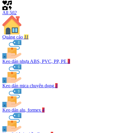
All
502
Quảng cáo
11
Keo dán nhựa ABS, PVC, PP, PE
3
Keo dán mica chuyên dụng
3
Keo dán alu, formex
4