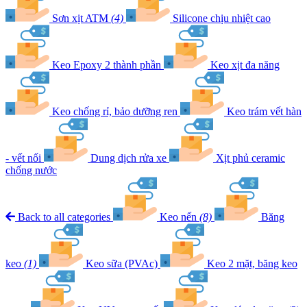
Sơn xịt ATM
(4)
Silicone chịu nhiệt cao
Keo Epoxy 2 thành phần
Keo xịt đa năng
Keo chống rỉ, bảo dưỡng ren
Keo trám vết hàn
- vết nối
Dung dịch rửa xe
Xịt phủ ceramic
chống nước
Back to all categories
Keo nến
(8)
Băng
keo
(1)
Keo sữa (PVAc)
Keo 2 mặt, băng keo