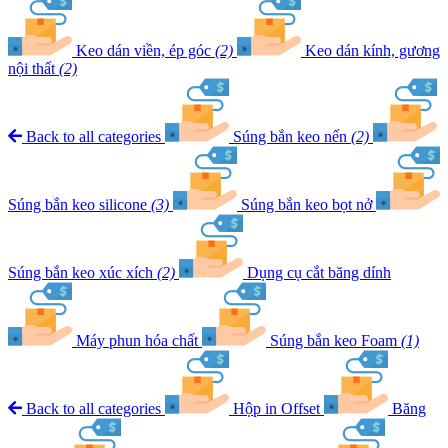
Keo dán viền, ép góc
(2)
Keo dán kính, gương
nội thất
(2)
Back to all categories
Súng bắn keo nến
(2)
Súng bắn keo silicone
(3)
Súng bắn keo bọt nở
Súng bắn keo xúc xích
(2)
Dụng cụ cắt băng dính
Máy phun hóa chất
Súng bắn keo Foam
(1)
Back to all categories
Hộp in Offset
Băng