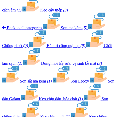
cách âm
(1)
Keo cấy thép
(3)
Back to all categories
Sơn mạ kẽm
(5)
Chống rỉ sét
(9)
Bảo trì công nghiệp
(9)
Chất
làm sạch
(2)
Dung môi tẩy rửa, vệ sinh bề mặt
(3)
Sơn sắt mạ kẽm
(1)
Sơn Epoxy
Sơn
dầu Galant
Keo chịu dầu, hóa chất
(1)
Sơn
chống thấm
Keo chịu nhiệt
(1)
Keo chống