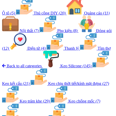
Ô tô
(5)
Thủ công DIY
(20)
Quảng cáo
(11)
Nội thất
(7)
Phụ kiện
(8)
Đóng gói
(12)
Điện tử
(4)
Thanh lý
Tìm thợ
Back to all categories
Keo Silicone
(145)
Keo kết cấu
(21)
Keo chịu thời tiết/kính mặt đựng
(27)
Keo trám khe
(29)
Keo chống mốc
(7)