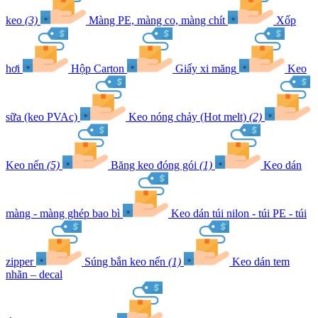
keo
(3)
Màng PE, màng co, màng chít
Xốp
hơi
Hộp Carton
Giấy xi măng
Keo
sữa (keo PVAc)
Keo nóng chảy (Hot melt)
(2)
Keo nến
(5)
Băng keo đóng gói
(1)
Keo dán
màng - màng ghép bao bì
Keo dán túi nilon - túi PE - túi
zipper
Súng bắn keo nến
(1)
Keo dán tem
nhãn – decal