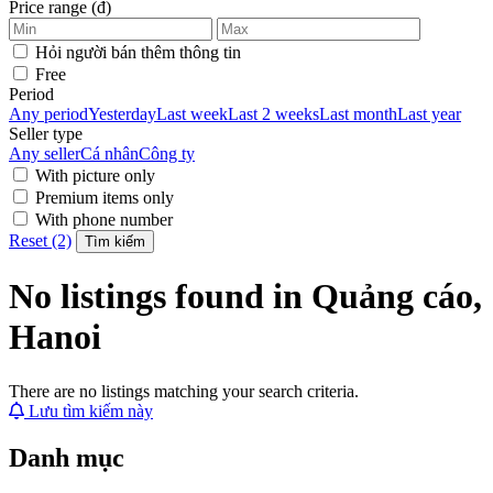
Price range (đ)
Hỏi người bán thêm thông tin
Free
Period
Any period
Yesterday
Last week
Last 2 weeks
Last month
Last year
Seller type
Any seller
Cá nhân
Công ty
With picture only
Premium items only
With phone number
Reset (2)
Tìm kiếm
No listings found in Quảng cáo,
Hanoi
There are no listings matching your search criteria.
Lưu tìm kiếm này
Danh mục