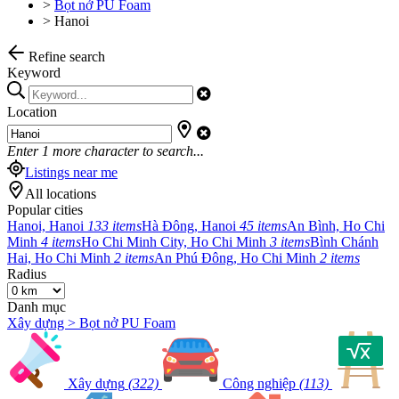
>
Bọt nở PU Foam
>
Hanoi
Refine search
Keyword
Location
Enter
1
more character to search...
Listings near me
All locations
Popular cities
Hanoi, Hanoi
133 items
Hà Đông, Hanoi
45 items
An Bình, Ho Chi
Minh
4 items
Ho Chi Minh City, Ho Chi Minh
3 items
Bình Chánh
Hai, Ho Chi Minh
2 items
An Phú Đông, Ho Chi Minh
2 items
Radius
Danh mục
Xây dựng > Bọt nở PU Foam
Xây dựng
(322)
Công nghiệp
(113)