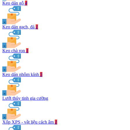
Keo dán gỗ
4
Keo dán gạch, đá
1
Keo chà ron
1
Keo dán nhôm kính
5
Lưới thủy tinh gia cường
Xốp XPS - vật liệu cách âm
1