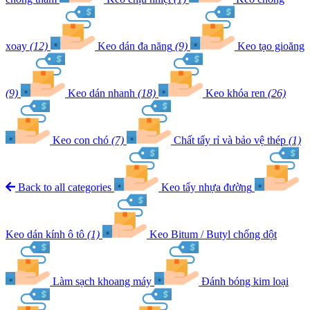
xoay
(12)
Keo dán đa năng
(9)
Keo tạo gioăng
(9)
Keo dán nhanh
(18)
Keo khóa ren
(26)
Keo con chó
(7)
Chất tẩy rỉ và bảo vệ thép
(1)
Back to all categories
Keo tẩy nhựa đường
Keo dán kính ô tô
(1)
Keo Bitum / Butyl chống dột
Làm sạch khoang máy
Đánh bóng kim loại