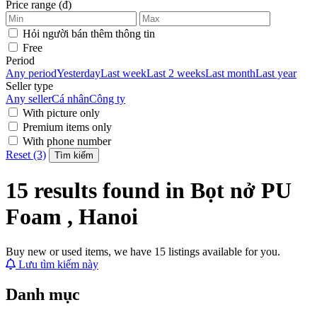
Price range (đ)
Hỏi người bán thêm thông tin
Free
Period
Any period
Yesterday
Last week
Last 2 weeks
Last month
Last year
Seller type
Any seller
Cá nhân
Công ty
With picture only
Premium items only
With phone number
Reset (3)
Tìm kiếm
15 results found in Bọt nở PU
Foam , Hanoi
Buy new or used items, we have 15 listings available for you.
Lưu tìm kiếm này
Danh mục