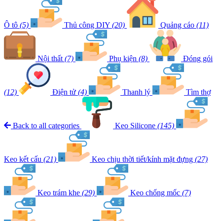
Ô tô
(5)
Thủ công DIY
(20)
Quảng cáo
(11)
Nội thất
(7)
Phụ kiện
(8)
Đóng gói
(12)
Điện tử
(4)
Thanh lý
Tìm thợ
Back to all categories
Keo Silicone
(145)
Keo kết cấu
(21)
Keo chịu thời tiết/kính mặt đựng
(27)
Keo trám khe
(29)
Keo chống mốc
(7)