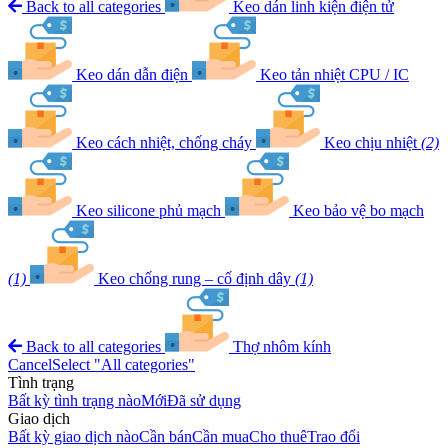
Back to all categories
Keo dán linh kiện điện tử
Keo dán dẫn điện
Keo tản nhiệt CPU / IC
Keo cách nhiệt, chống cháy
Keo chịu nhiệt
(2)
Keo silicone phủ mạch
Keo bảo vệ bo mạch
(1)
Keo chống rung – cố định dây
(1)
Back to all categories
Thợ nhôm kính
Cancel
Select "All categories"
Tình trạng
Bất kỳ tình trạng nào
Mới
Đã sử dụng
Giao dịch
Bất kỳ giao dịch nào
Cần bán
Cần mua
Cho thuê
Trao đổi