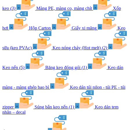
keo
(3)
Màng PE, màng co, màng chít
Xốp
hơi
Hộp Carton
Giấy xi măng
Keo
sữa (keo PVAc)
Keo nóng chảy (Hot melt)
(2)
Keo nến
(5)
Băng keo đóng gói
(1)
Keo dán
màng - màng ghép bao bì
Keo dán túi nilon - túi PE - túi
zipper
Súng bắn keo nến
(1)
Keo dán tem
nhãn – decal