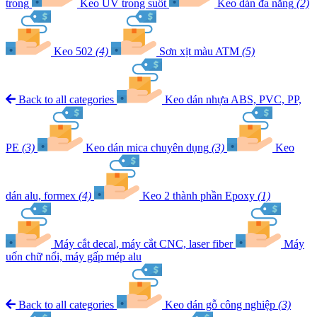
trong
Keo UV trong suốt
Keo dán đa năng
(2)
Keo 502
(4)
Sơn xịt màu ATM
(5)
Back to all categories
Keo dán nhựa ABS, PVC, PP,
PE
(3)
Keo dán mica chuyên dụng
(3)
Keo
dán alu, formex
(4)
Keo 2 thành phần Epoxy
(1)
Máy cắt decal, máy cắt CNC, laser fiber
Máy
uốn chữ nổi, máy gấp mép alu
Back to all categories
Keo dán gỗ công nghiệp
(3)