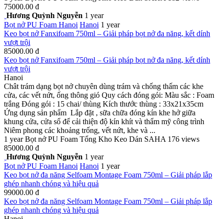
75000.00 đ
Hương Quỳnh Nguyễn
1 year
Bọt nở PU Foam
Hanoi
Hanoi
1 year
Keo bọt nở Fanxifoam 750ml – Giải pháp bọt nở đa năng, kết dính
vượt trội
85000.00 đ
Keo bọt nở Fanxifoam 750ml – Giải pháp bọt nở đa năng, kết dính
vượt trội
Hanoi
Chât trám dạng bọt nở chuyên dùng trám và chống thấm các khe
cửa, các vết nứt, ống thông gió Quy cách đóng gói: Màu sắc : Foam
trắng Đóng gói : 15 chai/ thùng Kích thước thùng : 33x21x35cm
Ứng dụng sản phẩm Lắp đặt , sữa chữa đóng kín khe hở giữa
khung cửa, cửa sổ để cải thiện độ kín khít và thẩm mỹ công trình
Niêm phong các khoảng trống, vết nứt, khe và ...
1 year
Bọt nở PU Foam
Tổng Kho Keo Dán SAHA
176 views
85000.00 đ
Hương Quỳnh Nguyễn
1 year
Bọt nở PU Foam
Hanoi
Hanoi
1 year
Keo bọt nở đa năng Selfoam Montage Foam 750ml – Giải pháp lắp
ghép nhanh chóng và hiệu quả
99000.00 đ
Keo bọt nở đa năng Selfoam Montage Foam 750ml – Giải pháp lắp
ghép nhanh chóng và hiệu quả
Hanoi