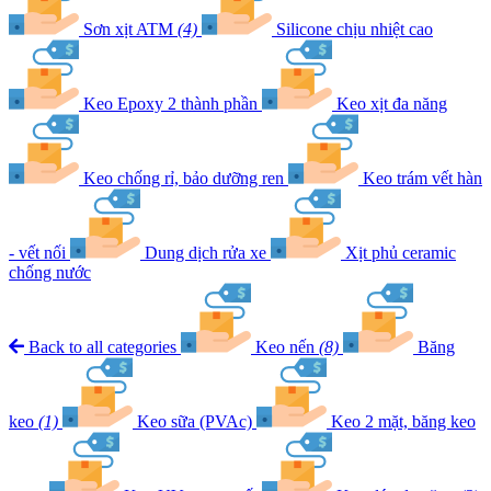
Sơn xịt ATM
(4)
Silicone chịu nhiệt cao
Keo Epoxy 2 thành phần
Keo xịt đa năng
Keo chống rỉ, bảo dưỡng ren
Keo trám vết hàn
- vết nối
Dung dịch rửa xe
Xịt phủ ceramic
chống nước
Back to all categories
Keo nến
(8)
Băng
keo
(1)
Keo sữa (PVAc)
Keo 2 mặt, băng keo