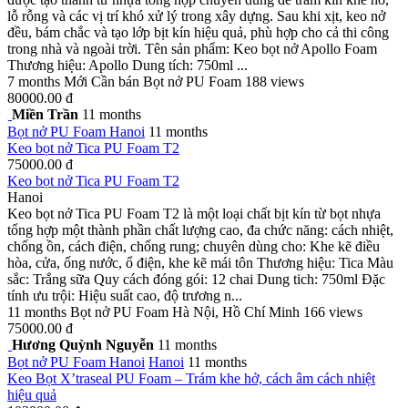
lỗ rỗng và các vị trí khó xử lý trong xây dựng. Sau khi xịt, keo nở
đều, bám chắc và tạo lớp bịt kín hiệu quả, phù hợp cho cả thi công
trong nhà và ngoài trời. Tên sản phẩm: Keo bọt nở Apollo Foam
Thương hiệu: Apollo Dung tích: 750ml ...
7 months
Mới
Cần bán
Bọt nở PU Foam
188 views
80000.00 đ
Miền Trần
11 months
Bọt nở PU Foam
Hanoi
11 months
Keo bọt nở Tica PU Foam T2
75000.00 đ
Keo bọt nở Tica PU Foam T2
Hanoi
Keo bọt nở Tica PU Foam T2 là một loại chất bịt kín từ bọt nhựa
tổng hợp một thành phần chất lượng cao, đa chức năng: cách nhiệt,
chống ồn, cách điện, chống rung; chuyên dùng cho: Khe kẽ điều
hòa, cửa, ống nước, ổ điện, khe kẽ mái tôn Thương hiệu: Tica Màu
sắc: Trắng sữa Quy cách đóng gói: 12 chai Dung tich: 750ml Đặc
tính ưu trội: Hiệu suất cao, độ trương n...
11 months
Bọt nở PU Foam
Hà Nội, Hồ Chí Minh
166 views
75000.00 đ
Hương Quỳnh Nguyễn
11 months
Bọt nở PU Foam
Hanoi
Hanoi
11 months
Keo Bọt X’traseal PU Foam – Trám khe hở, cách âm cách nhiệt
hiệu quả