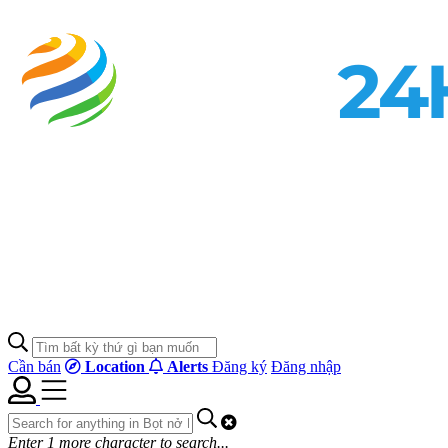
Cần bán
Location
Alerts
Đăng ký
Đăng nhập
Enter
1
more character to search...