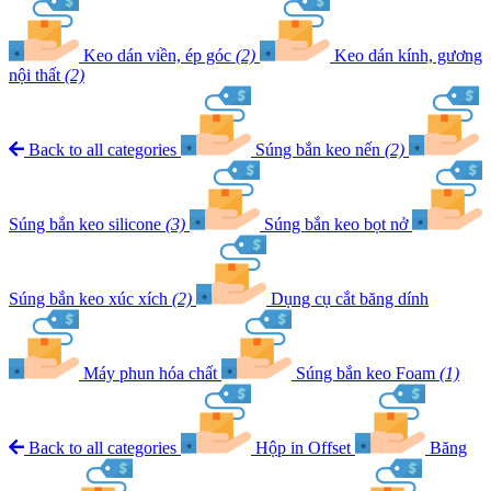
Keo dán viền, ép góc
(2)
Keo dán kính, gương
nội thất
(2)
Back to all categories
Súng bắn keo nến
(2)
Súng bắn keo silicone
(3)
Súng bắn keo bọt nở
Súng bắn keo xúc xích
(2)
Dụng cụ cắt băng dính
Máy phun hóa chất
Súng bắn keo Foam
(1)
Back to all categories
Hộp in Offset
Băng