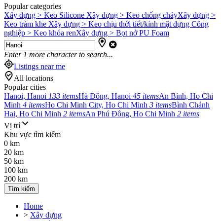
Popular categories
Xây dựng > Keo Silicone
Xây dựng > Keo chống cháy
Xây dựng >
Keo trám khe
Xây dựng > Keo chịu thời tiết/kính mặt đựng
Công
nghiệp > Keo khóa ren
Xây dựng > Bọt nở PU Foam
Enter
1
more character to search...
Listings near me
All locations
Popular cities
Hanoi, Hanoi
133 items
Hà Đông, Hanoi
45 items
An Bình, Ho Chi
Minh
4 items
Ho Chi Minh City, Ho Chi Minh
3 items
Bình Chánh
Hai, Ho Chi Minh
2 items
An Phú Đông, Ho Chi Minh
2 items
Vị trí
Khu vực tìm kiếm
0 km
20 km
50 km
100 km
200 km
Tìm kiếm
Home
>
Xây dựng