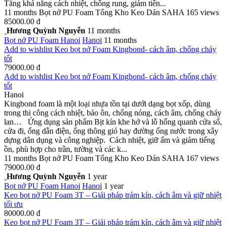
Tăng khả năng cách nhiệt, chống rung, giảm tiến...
11 months
Bọt nở PU Foam
Tổng Kho Keo Dán SAHA
165 views
85000.00 đ
Hương Quỳnh Nguyễn
11 months
Bọt nở PU Foam
Hanoi
Hanoi
11 months
Add to wishlist Keo bọt nở Foam Kingbond- cách âm, chống cháy
tốt
79000.00 đ
Add to wishlist Keo bọt nở Foam Kingbond- cách âm, chống cháy
tốt
Hanoi
Kingbond foam là một loại nhựa tồn tại dưới dạng bọt xốp, dùng
trong thi công cách nhiệt, bảo ôn, chống nóng, cách âm, chống cháy
lan… Ứng dụng sản phẩm Bịt kín khe hở và lỗ hổng quanh cửa sổ,
cửa đi, ống dẫn điện, ống thông gió hay đường ống nước trong xây
dựng dân dụng và công nghiệp. Cách nhiệt, giữ ấm và giảm tiếng
ồn, phù hợp cho trần, tường và các k...
11 months
Bọt nở PU Foam
Tổng Kho Keo Dán SAHA
167 views
79000.00 đ
Hương Quỳnh Nguyễn
1 year
Bọt nở PU Foam
Hanoi
Hanoi
1 year
Keo bọt nở PU Foam 3T – Giải pháp trám kín, cách âm và giữ nhiệt
tối ưu
80000.00 đ
Keo bọt nở PU Foam 3T – Giải pháp trám kín, cách âm và giữ nhiệt