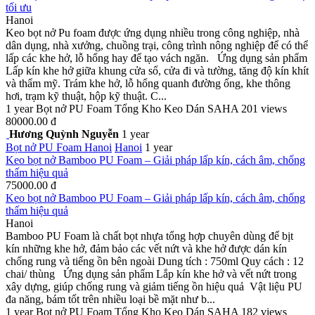
tối ưu
Hanoi
Keo bọt nở Pu foam được ứng dụng nhiều trong công nghiệp, nhà
dân dụng, nhà xưởng, chuồng trại, công trình nông nghiệp để có thể
lấp các khe hở, lỗ hổng hay để tạo vách ngăn. Ứng dụng sản phẩm
Lấp kín khe hở giữa khung cửa sổ, cửa đi và tường, tăng độ kín khít
và thẩm mỹ. Trám khe hở, lỗ hổng quanh đường ống, khe thông
hơi, trạm kỹ thuật, hộp kỹ thuật. C...
1 year
Bọt nở PU Foam
Tổng Kho Keo Dán SAHA
201 views
80000.00 đ
Hương Quỳnh Nguyễn
1 year
Bọt nở PU Foam
Hanoi
Hanoi
1 year
Keo bọt nở Bamboo PU Foam – Giải pháp lấp kín, cách âm, chống
thấm hiệu quả
75000.00 đ
Keo bọt nở Bamboo PU Foam – Giải pháp lấp kín, cách âm, chống
thấm hiệu quả
Hanoi
Bamboo PU Foam là chất bọt nhựa tổng hợp chuyên dùng để bịt
kín những khe hở, đảm bảo các vết nứt và khe hở được dán kín
chống rung và tiếng ồn bên ngoài Dung tích : 750ml Quy cách : 12
chai/ thùng Ứng dụng sản phẩm Lắp kín khe hở và vết nứt trong
xây dựng, giúp chống rung và giảm tiếng ồn hiệu quả Vật liệu PU
đa năng, bám tốt trên nhiều loại bề mặt như b...
1 year
Bọt nở PU Foam
Tổng Kho Keo Dán SAHA
182 views