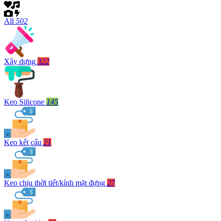
All
502
Xây dựng
322
Keo Silicone
145
Keo kết cấu
21
Keo chịu thời tiết/kính mặt đựng
27