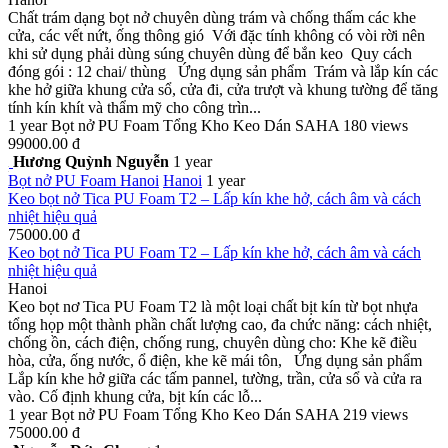
Chất trám dạng bọt nở chuyên dùng trám và chống thấm các khe
cửa, các vết nứt, ống thông gió Với đặc tính không có vòi rời nên
khi sử dụng phải dùng súng chuyên dùng để bắn keo Quy cách
đóng gói : 12 chai/ thùng Ứng dụng sản phẩm Trám và lắp kín các
khe hở giữa khung cửa sổ, cửa đi, cửa trượt và khung tường để tăng
tính kín khít và thẩm mỹ cho công trìn...
1 year
Bọt nở PU Foam
Tổng Kho Keo Dán SAHA
180 views
99000.00 đ
Hương Quỳnh Nguyễn
1 year
Bọt nở PU Foam
Hanoi
Hanoi
1 year
Keo bọt nở Tica PU Foam T2 – Lấp kín khe hở, cách âm và cách
nhiệt hiệu quả
75000.00 đ
Keo bọt nở Tica PU Foam T2 – Lấp kín khe hở, cách âm và cách
nhiệt hiệu quả
Hanoi
Keo bọt nơ Tica PU Foam T2 là một loại chất bịt kín từ bọt nhựa
tổng họp một thành phần chất lượng cao, đa chức năng: cách nhiệt,
chống ồn, cách điện, chống rung, chuyên dùng cho: Khe kẽ điều
hòa, cửa, ống nước, ổ điện, khe kẽ mái tôn, Ứng dụng sản phẩm
Lắp kín khe hở giữa các tấm pannel, tường, trần, cửa sổ và cửa ra
vào. Cố định khung cửa, bịt kín các lỗ...
1 year
Bọt nở PU Foam
Tổng Kho Keo Dán SAHA
219 views
75000.00 đ