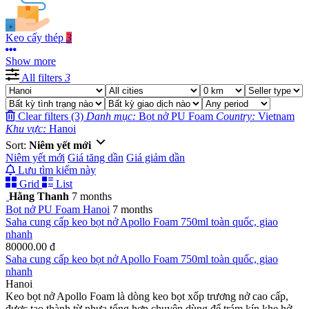
Keo cấy thép
3
Show more
All filters
3
Clear filters (3)
Danh mục:
Bọt nở PU Foam
Country:
Vietnam
Khu vực:
Hanoi
Sort:
Niêm yết mới
Niêm yết mới
Giá tăng dần
Giá giảm dần
Lưu tìm kiếm này
Grid
List
Hằng Thanh
7 months
Bọt nở PU Foam
Hanoi
7 months
Saha cung cấp keo bọt nở Apollo Foam 750ml toàn quốc, giao
nhanh
80000.00 đ
Saha cung cấp keo bọt nở Apollo Foam 750ml toàn quốc, giao
nhanh
Hanoi
Keo bọt nở Apollo Foam là dòng keo bọt xốp trương nở cao cấp,
được tạo thành từ nhựa tổng hợp chuyên dùng để trám kín khe hở,