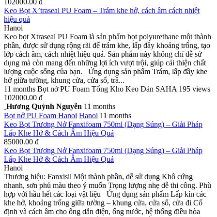
102000.00 đ
Keo Bọt X’traseal PU Foam – Trám khe hở, cách âm cách nhiệt
hiệu quả
Hanoi
Keo bọt Xtraseal PU Foam là sản phẩm bọt polyurethane một thành
phần, được sử dụng rộng rãi để trám khe, lấp đầy khoảng trống, tạo
lớp cách âm, cách nhiệt hiệu quả. Sản phẩm này không chỉ dễ sử
dụng mà còn mang đến những lợi ích vượt trội, giúp cải thiện chất
lượng cuộc sống của bạn. Ứng dụng sản phẩm Trám, lấp đầy khe
hở giữa tường, khung cửa, cửa sổ, trầ...
11 months
Bọt nở PU Foam
Tổng Kho Keo Dán SAHA
195 views
102000.00 đ
Hương Quỳnh Nguyễn
11 months
Bọt nở PU Foam
Hanoi
Hanoi
11 months
Keo Bọt Trương Nở Fanxifoam 750ml (Dạng Súng) – Giải Pháp
Lấp Khe Hở & Cách Âm Hiệu Quả
85000.00 đ
Keo Bọt Trương Nở Fanxifoam 750ml (Dạng Súng) – Giải Pháp
Lấp Khe Hở & Cách Âm Hiệu Quả
Hanoi
Thương hiệu: Fanxisil Một thành phần, dễ sử dụng Khô cứng
nhanh, sơn phủ màu theo ý muốn Trọng lượng nhẹ dễ thi công. Phù
hợp với hầu hết các loại vật liệu Ứng dụng sản phẩm Lấp kín các
khe hở, khoảng trống giữa tường – khung cửa, cửa sổ, cửa đi Cố
định và cách âm cho ống dẫn điện, ống nước, hệ thống điều hòa