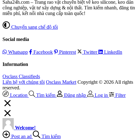
Saha24h.com – Trang rao vặt chuyên biệt về keo silicone, keo dán
công nghiệp, vật tư xây dựng & nội thất. Tìm kiếm nhanh, đăng tin
miễn phí, kết nối nhà cung cấp toàn quốc!
Chuyển sang chế độ tối
Social media
Whatsapp
Facebook
Pinterest
Twitter
LinkedIn
Information
Osclass Classifieds
Liên hệ với chúng tôi
Osclass Market
Copyright © 2026 All rights
reserved.
Location
Tìm kiếm
Đăng nhập
Log in
Filter
Welcome!
Post an ad
Tìm kiếm