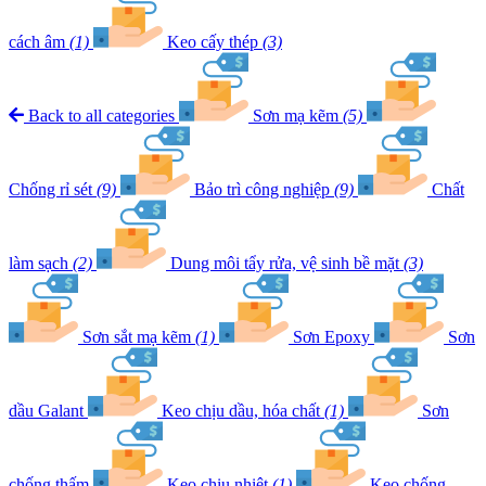
cách âm
(1)
Keo cấy thép
(3)
Back to all categories
Sơn mạ kẽm
(5)
Chống rỉ sét
(9)
Bảo trì công nghiệp
(9)
Chất
làm sạch
(2)
Dung môi tẩy rửa, vệ sinh bề mặt
(3)
Sơn sắt mạ kẽm
(1)
Sơn Epoxy
Sơn
dầu Galant
Keo chịu dầu, hóa chất
(1)
Sơn
chống thấm
Keo chịu nhiệt
(1)
Keo chống