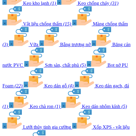
Keo kho lạnh
(1)
Keo chống cháy
(31)
Vật liệu chống thấm
(15)
Màng chống thấm
(3)
Vữa
Bằng trương nở
Băng cản
nước PVC
Sơn sàn, chất phủ
(5)
Bọt nở PU
Foam
(22)
Keo dán gỗ
(4)
Keo dán gạch, đá
(1)
Keo chà ron
(1)
Keo dán nhôm kính
(5)
Lưới thủy tinh gia cường
Xốp XPS - vật liệu