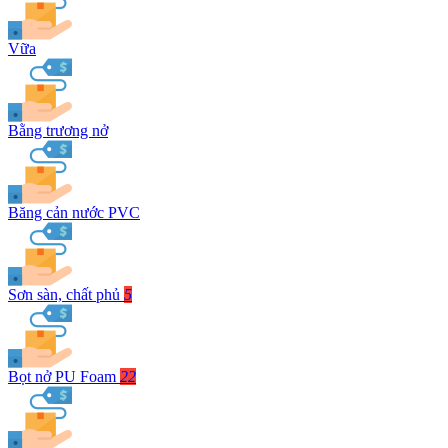
Vữa
Bằng trương nở
Băng cản nước PVC
Sơn sàn, chất phủ
5
Bọt nở PU Foam
22