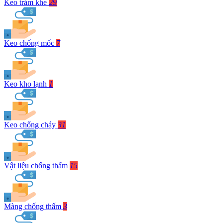
Keo trám khe
29
Keo chống mốc
7
Keo kho lạnh
1
Keo chống cháy
31
Vật liệu chống thấm
15
Màng chống thấm
3