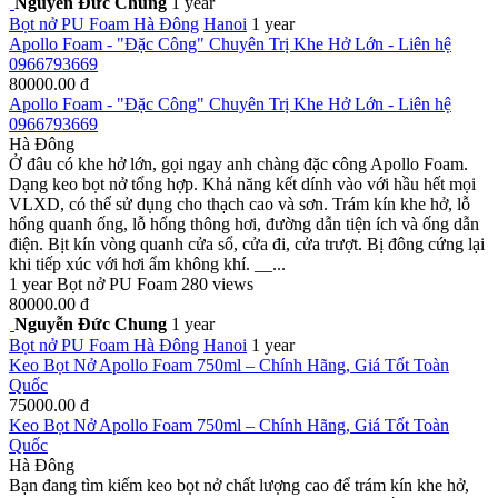
Nguyễn Đức Chung
1 year
Bọt nở PU Foam
Hà Đông
Hanoi
1 year
Apollo Foam - "Đặc Công" Chuyên Trị Khe Hở Lớn - Liên hệ
0966793669
80000.00 đ
Apollo Foam - "Đặc Công" Chuyên Trị Khe Hở Lớn - Liên hệ
0966793669
Hà Đông
Ở đâu có khe hở lớn, gọi ngay anh chàng đặc công Apollo Foam.
Dạng keo bọt nở tổng hợp. Khả năng kết dính vào với hầu hết mọi
VLXD, có thể sử dụng cho thạch cao và sơn. Trám kín khe hở, lỗ
hổng quanh ống, lỗ hổng thông hơi, đường dẫn tiện ích và ống dẫn
điện. Bịt kín vòng quanh cửa sổ, cửa đi, cửa trượt. Bị đông cứng lại
khi tiếp xúc với hơi ẩm không khí. __...
1 year
Bọt nở PU Foam
280 views
80000.00 đ
Nguyễn Đức Chung
1 year
Bọt nở PU Foam
Hà Đông
Hanoi
1 year
Keo Bọt Nở Apollo Foam 750ml – Chính Hãng, Giá Tốt Toàn
Quốc
75000.00 đ
Keo Bọt Nở Apollo Foam 750ml – Chính Hãng, Giá Tốt Toàn
Quốc
Hà Đông
Bạn đang tìm kiếm keo bọt nở chất lượng cao để trám kín khe hở,