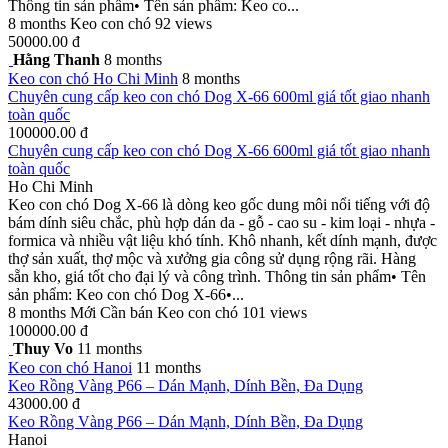
Thông tin sản phẩm• Tên sản phẩm: Keo co...
8 months
Keo con chó
92 views
50000.00 đ
Hằng Thanh
8 months
Keo con chó
Ho Chi Minh
8 months
Chuyên cung cấp keo con chó Dog X-66 600ml giá tốt giao nhanh
toàn quốc
100000.00 đ
Chuyên cung cấp keo con chó Dog X-66 600ml giá tốt giao nhanh
toàn quốc
Ho Chi Minh
Keo con chó Dog X-66 là dòng keo gốc dung môi nổi tiếng với độ
bám dính siêu chắc, phù hợp dán da - gỗ - cao su - kim loại - nhựa -
formica và nhiều vật liệu khó tính. Khô nhanh, kết dính mạnh, được
thợ sản xuất, thợ mộc và xưởng gia công sử dụng rộng rãi. Hàng
sẵn kho, giá tốt cho đại lý và công trình. Thông tin sản phẩm• Tên
sản phẩm: Keo con chó Dog X-66•...
8 months
Mới
Cần bán
Keo con chó
101 views
100000.00 đ
Thuy Vo
11 months
Keo con chó
Hanoi
11 months
Keo Rồng Vàng P66 – Dán Mạnh, Dính Bền, Đa Dụng
43000.00 đ
Keo Rồng Vàng P66 – Dán Mạnh, Dính Bền, Đa Dụng
Hanoi