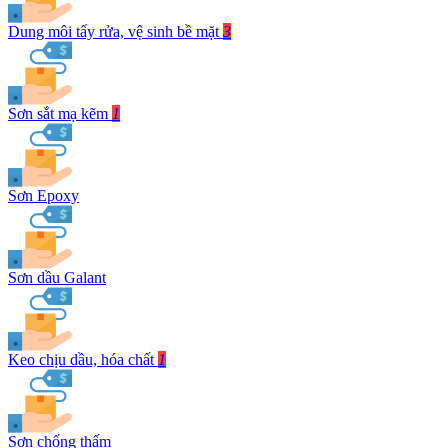
Dung môi tẩy rửa, vệ sinh bề mặt
3
Sơn sắt mạ kẽm
1
Sơn Epoxy
Sơn dầu Galant
Keo chịu dầu, hóa chất
1
Sơn chống thấm