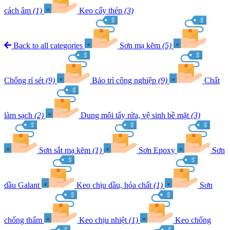
cách âm
(1)
Keo cấy thép
(3)
Back to all categories
Sơn mạ kẽm
(5)
Chống rỉ sét
(9)
Bảo trì công nghiệp
(9)
Chất
làm sạch
(2)
Dung môi tẩy rửa, vệ sinh bề mặt
(3)
Sơn sắt mạ kẽm
(1)
Sơn Epoxy
Sơn
dầu Galant
Keo chịu dầu, hóa chất
(1)
Sơn
chống thấm
Keo chịu nhiệt
(1)
Keo chống