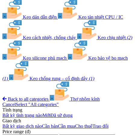
Keo dán dẫn điện
Keo tản nhiệt CPU / IC
Keo cách nhiệt, chống cháy
Keo chịu nhiệt
(2)
Keo silicone phủ mạch
Keo bảo vệ bo mạch
(1)
Keo chống rung – cố định dây
(1)
Back to all categories
Thợ nhôm kính
Cancel
Select "All categories"
Tình trạng
Bất kỳ tình trạng nào
Mới
Đã sử dụng
Giao dịch
Bất kỳ giao dịch nào
Cần bán
Cần mua
Cho thuê
Trao đổi
Price range (đ)