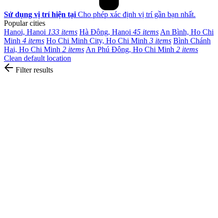
Sử dụng vị trí hiện tại
Cho phép xác định vị trí gần bạn nhất.
Popular cities
Hanoi, Hanoi
133 items
Hà Đông, Hanoi
45 items
An Bình, Ho Chi
Minh
4 items
Ho Chi Minh City, Ho Chi Minh
3 items
Bình Chánh
Hai, Ho Chi Minh
2 items
An Phú Đông, Ho Chi Minh
2 items
Clean default location
Filter results