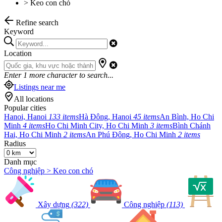
>
Keo con chó
Refine search
Keyword
Location
Enter
1
more character to search...
Listings near me
All locations
Popular cities
Hanoi, Hanoi
133 items
Hà Đông, Hanoi
45 items
An Bình, Ho Chi
Minh
4 items
Ho Chi Minh City, Ho Chi Minh
3 items
Bình Chánh
Hai, Ho Chi Minh
2 items
An Phú Đông, Ho Chi Minh
2 items
Radius
Danh mục
Công nghiệp > Keo con chó
Xây dựng
(322)
Công nghiệp
(113)