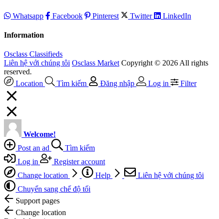
Whatsapp
Facebook
Pinterest
Twitter
LinkedIn
Information
Osclass Classifieds
Liên hệ với chúng tôi
Osclass Market
Copyright © 2026 All rights
reserved.
Location
Tìm kiếm
Đăng nhập
Log in
Filter
Welcome!
Post an ad
Tìm kiếm
Log in
Register account
Change location
Help
Liên hệ với chúng tôi
Chuyển sang chế độ tối
Support pages
Change location