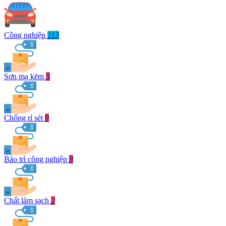
Công nghiệp
113
Sơn mạ kẽm
5
Chống rỉ sét
9
Bảo trì công nghiệp
9
Chất làm sạch
2