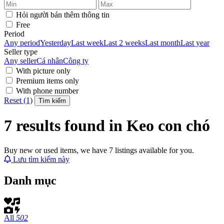
Hỏi người bán thêm thông tin
Free
Period
Any period
Yesterday
Last week
Last 2 weeks
Last month
Last year
Seller type
Any seller
Cá nhân
Công ty
With picture only
Premium items only
With phone number
Reset (1)
Tìm kiếm
7 results found in Keo con chó
Buy new or used items, we have 7 listings available for you.
Lưu tìm kiếm này
Danh mục
All
502