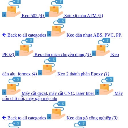
Keo 502
(4)
Sơn xịt màu ATM
(5)
Back to all categories
Keo dán nhựa ABS, PVC, PP,
PE
(3)
Keo dán mica chuyên dụng
(3)
Keo
dán alu, formex
(4)
Keo 2 thành phần Epoxy
(1)
Máy cắt decal, máy cắt CNC, laser fiber
Máy
uốn chữ nổi, máy gấp mép alu
Back to all categories
Keo dán gỗ công nghiệp
(3)