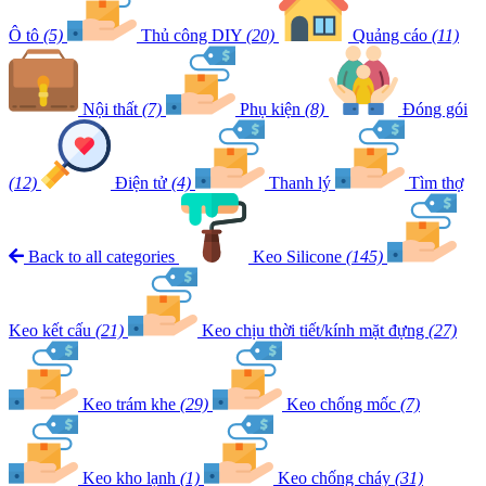
Ô tô
(5)
Thủ công DIY
(20)
Quảng cáo
(11)
Nội thất
(7)
Phụ kiện
(8)
Đóng gói
(12)
Điện tử
(4)
Thanh lý
Tìm thợ
Back to all categories
Keo Silicone
(145)
Keo kết cấu
(21)
Keo chịu thời tiết/kính mặt đựng
(27)
Keo trám khe
(29)
Keo chống mốc
(7)
Keo kho lạnh
(1)
Keo chống cháy
(31)