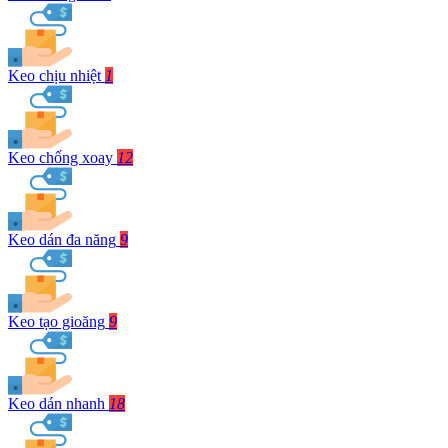
Keo chịu nhiệt
1
Keo chống xoay
12
Keo dán đa năng
9
Keo tạo gioăng
9
Keo dán nhanh
18