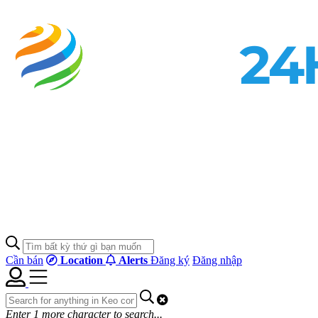
Cần bán
Location
Alerts
Đăng ký
Đăng nhập
Enter
1
more character to search...