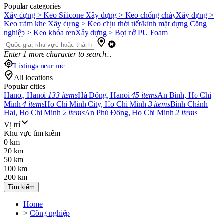
Popular categories
Xây dựng > Keo Silicone
Xây dựng > Keo chống cháy
Xây dựng >
Keo trám khe
Xây dựng > Keo chịu thời tiết/kính mặt đựng
Công
nghiệp > Keo khóa ren
Xây dựng > Bọt nở PU Foam
Enter
1
more character to search...
Listings near me
All locations
Popular cities
Hanoi, Hanoi
133 items
Hà Đông, Hanoi
45 items
An Bình, Ho Chi
Minh
4 items
Ho Chi Minh City, Ho Chi Minh
3 items
Bình Chánh
Hai, Ho Chi Minh
2 items
An Phú Đông, Ho Chi Minh
2 items
Vị trí
Khu vực tìm kiếm
0 km
20 km
50 km
100 km
200 km
Tìm kiếm
Home
>
Công nghiệp