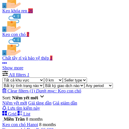
Keo khóa ren
26
Keo con chó
7
Chất tẩy rỉ và bảo vệ thép
1
Show more
All filters
1
Clear filters (1)
Danh mục:
Keo con chó
Sort:
Niêm yết mới
Niêm yết mới
Giá tăng dần
Giá giảm dần
Lưu tìm kiếm này
Grid
List
Miền Trần
8 months
Keo con chó
Hanoi
8 months