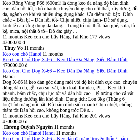
Keo Rồng Vàng P66 (600ml) là dòng keo đa năng độ bám dính
cao, đàn hồi tốt, khô nhanh, chuyên dùng cho nội thất, xây dựng, đồ
da, ngành cơ khí và nhiều ứng dụng khác. Ưu điểm nổi bật:- Dính
chắc – Bền bỉ – Đàn hồi tốt- Chịu nhiệt, chịu lạnh- Dễ sử dụng,
kinh tế cao Ứng dụng đa dạng:– Trang trí nội thất: bàn ghế, sofa, tủ
kệ, mica, nội thất ô tô– Đồ da: giày ...
11 months
Keo con chó
Lấy Hàng Tại Kho
177 views
43000.00 đ
Thuy Vo
11 months
Keo con chó
Hanoi
11 months
Keo Con Chó Dog X-66 – Keo Dán Đa Năng, Siêu Bám Dính
470000.00 đ
Keo Con Chó Dog X-66 – Keo Dán Đa Năng, Siêu Bám Dính
Hanoi
Dog X-66 là keo dán gốc dung môi với độ kết dính cực cao, chuyên
dùng dán da, gỗ, cao su, vải, kim loại, formica, PU... Keo khô
nhanh, bám chắc, chịu lực tốt và đàn hồi cao – lý tưởng cho cả vật
liệu thông thường lẫn khó dính. Dung tích: Lon 3kg (Thùng 6
lon)Tính năng nổi bật: Độ bám dính siêu mạnh Chịu nhiệt, chống
thấm tốt Đàn hồi cao, không bong tróc Dễ s...
11 months
Keo con chó
Lấy Hàng Tại Kho
201 views
470000.00 đ
Hương Quỳnh Nguyễn
11 months
Keo con chó
Hanoi
Hanoi
11 months
Keo Con Chó Dog X-66 – Keo dán đa năng truyền thống, bám