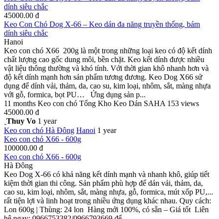
dính siêu chắc
45000.00 đ
Keo Con Chó Dog X-66 – Keo dán đa năng truyền thống, bám
dính siêu chắc
Hanoi
Keo con chó X66 200g là một trong những loại keo có độ kết dính
chất lượng cao gốc dung môi, bền chặt. Keo kết dính được nhiều
vật liệu thông thường và khó tính. Với thời gian khô nhanh hơn và
độ kết dính mạnh hơn sản phẩm tương đương. Keo Dog X66 sử
dụng để dính vải, thảm, da, cao su, kim loại, nhôm, sắt, màng nhựa
với gỗ, formica, bọt PU… Ứng dụng sản p...
11 months
Keo con chó
Tổng Kho Keo Dán SAHA
153 views
45000.00 đ
Thuy Vo
1 year
Keo con chó
Hà Đông
Hanoi
1 year
Keo con chó X66 - 600g
100000.00 đ
Keo con chó X66 - 600g
Hà Đông
Keo Dog X-66 có khả năng kết dính mạnh và nhanh khô, giúp tiết
kiệm thời gian thi công. Sản phẩm phù hợp để dán vải, thảm, da,
cao su, kim loại, nhôm, sắt, màng nhựa, gỗ, formica, mút xốp PU,...
rất tiện lợi và linh hoạt trong nhiều ứng dụng khác nhau. Quy cách:
Lon 600g | Thùng: 24 lon Hàng mới 100%, có sẵn – Giá tốt Liên
hệ ngay: 0966753382/0966793669 để...