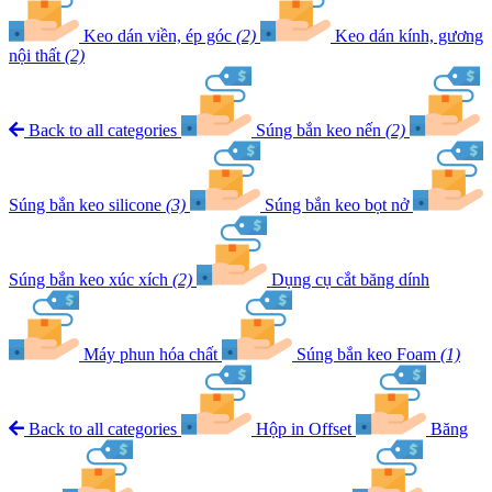
Keo dán viền, ép góc
(2)
Keo dán kính, gương
nội thất
(2)
Back to all categories
Súng bắn keo nến
(2)
Súng bắn keo silicone
(3)
Súng bắn keo bọt nở
Súng bắn keo xúc xích
(2)
Dụng cụ cắt băng dính
Máy phun hóa chất
Súng bắn keo Foam
(1)
Back to all categories
Hộp in Offset
Băng