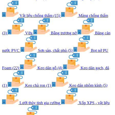
Vật liệu chống thấm
(15)
Màng chống thấm
(3)
Vữa
Bằng trương nở
Băng cản
nước PVC
Sơn sàn, chất phủ
(5)
Bọt nở PU
Foam
(22)
Keo dán gỗ
(4)
Keo dán gạch, đá
(1)
Keo chà ron
(1)
Keo dán nhôm kính
(5)
Lưới thủy tinh gia cường
Xốp XPS - vật liệu