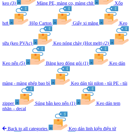
keo
(3)
Màng PE, màng co, màng chít
Xốp
hơi
Hộp Carton
Giấy xi măng
Keo
sữa (keo PVAc)
Keo nóng chảy (Hot melt)
(2)
Keo nến
(5)
Băng keo đóng gói
(1)
Keo dán
màng - màng ghép bao bì
Keo dán túi nilon - túi PE - túi
zipper
Súng bắn keo nến
(1)
Keo dán tem
nhãn – decal
Back to all categories
Keo dán linh kiện điện tử