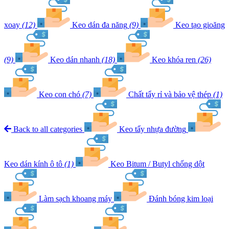
xoay
(12)
Keo dán đa năng
(9)
Keo tạo gioăng
(9)
Keo dán nhanh
(18)
Keo khóa ren
(26)
Keo con chó
(7)
Chất tẩy rỉ và bảo vệ thép
(1)
Back to all categories
Keo tẩy nhựa đường
Keo dán kính ô tô
(1)
Keo Bitum / Butyl chống dột
Làm sạch khoang máy
Đánh bóng kim loại