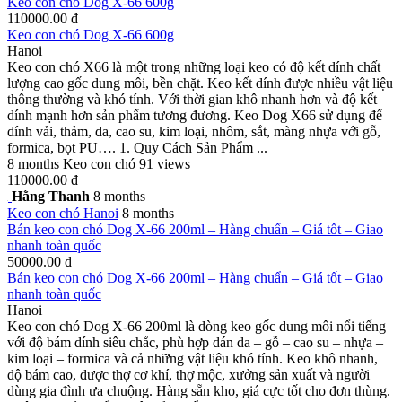
Keo con chó Dog X-66 600g
110000.00 đ
Keo con chó Dog X-66 600g
Hanoi
Keo con chó X66 là một trong những loại keo có độ kết dính chất
lượng cao gốc dung môi, bền chặt. Keo kết dính được nhiều vật liệu
thông thường và khó tính. Với thời gian khô nhanh hơn và độ kết
dính mạnh hơn sản phẩm tương đương. Keo Dog X66 sử dụng để
dính vải, thảm, da, cao su, kim loại, nhôm, sắt, màng nhựa với gỗ,
formica, bọt PU…. 1. Quy Cách Sản Phẩm ...
8 months
Keo con chó
91 views
110000.00 đ
Hằng Thanh
8 months
Keo con chó
Hanoi
8 months
Bán keo con chó Dog X-66 200ml – Hàng chuẩn – Giá tốt – Giao
nhanh toàn quốc
50000.00 đ
Bán keo con chó Dog X-66 200ml – Hàng chuẩn – Giá tốt – Giao
nhanh toàn quốc
Hanoi
Keo con chó Dog X-66 200ml là dòng keo gốc dung môi nổi tiếng
với độ bám dính siêu chắc, phù hợp dán da – gỗ – cao su – nhựa –
kim loại – formica và cả những vật liệu khó tính. Keo khô nhanh,
độ bám cao, được thợ cơ khí, thợ mộc, xưởng sản xuất và người
dùng gia đình ưa chuộng. Hàng sẵn kho, giá cực tốt cho đơn thùng.