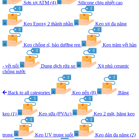
Sơn xịt ATM
(4)
Silicone chịu nhiệt cao
Keo Epoxy 2 thành phần
Keo xịt đa năng
Keo chống rỉ, bảo dưỡng ren
Keo trám vết hàn
- vết nối
Dung dịch rửa xe
Xịt phủ ceramic
chống nước
Back to all categories
Keo nến
(8)
Băng
keo
(1)
Keo sữa (PVAc)
Keo 2 mặt, băng keo
trong
Keo UV trong suốt
Keo dán đa năng
(2)