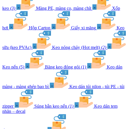
keo
(3)
Màng PE, màng co, màng chít
Xốp
hơi
Hộp Carton
Giấy xi măng
Keo
sữa (keo PVAc)
Keo nóng chảy (Hot melt)
(2)
Keo nến
(5)
Băng keo đóng gói
(1)
Keo dán
màng - màng ghép bao bì
Keo dán túi nilon - túi PE - túi
zipper
Súng bắn keo nến
(1)
Keo dán tem
nhãn – decal