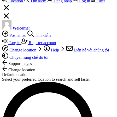
Location
Tìm kiếm
Đăng nhập
Log in
Filter
Welcome!
Post an ad
Tìm kiếm
Log in
Register account
Change location
Help
Liên hệ với chúng tôi
Chuyển sang chế độ tối
Support pages
Change location
Default location
Select your preferred location to search and sell faster.