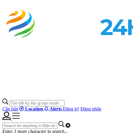
Cần bán
Location
Alerts
Đăng ký
Đăng nhập
Enter
1
more character to search...