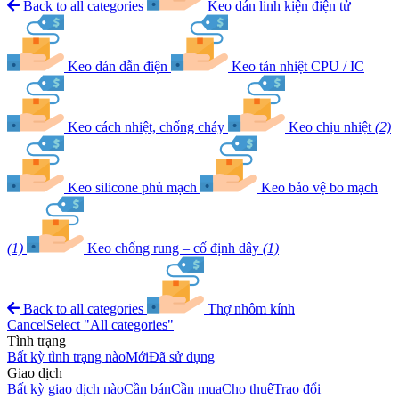
Back to all categories
Keo dán linh kiện điện tử
Keo dán dẫn điện
Keo tản nhiệt CPU / IC
Keo cách nhiệt, chống cháy
Keo chịu nhiệt
(2)
Keo silicone phủ mạch
Keo bảo vệ bo mạch
(1)
Keo chống rung – cố định dây
(1)
Back to all categories
Thợ nhôm kính
Cancel
Select "All categories"
Tình trạng
Bất kỳ tình trạng nào
Mới
Đã sử dụng
Giao dịch
Bất kỳ giao dịch nào
Cần bán
Cần mua
Cho thuê
Trao đổi