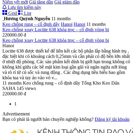
Niêm yết mới
Giá tăng dần
Giá giảm dần
Lưu tìm kiếm này
Grid
List
Hương Quỳnh Nguyễn
11 months
Keo chống rung – cố định dây
Hanoi
Hanoi
11 months
Keo chống xoay Loctite 638 khóa trục – cố định vòng bi
220000.00 đ
Keo chống xoay Loctite 638 khóa trục – cố định vòng bi
Hanoi
Loctite 638 được thiết kế để liên kết các bộ phận lắp bằng hình trụ ,
đặc biệt khi có khoảng cách 0,25mm và cần phải có độ bền lớn nhất
ở nhiệt độ phòng. Các sản phẩm kết dính bị giới hạn trong không có
không khí giữa các bề mặt kim loại gần gũi và ngăn ngừa nới lỏng
và rò rỉ từ cú sốc và rung động . Các ứng dụng tiêu biểu bao gồm
khóa tua và tay áo vào vỏ v...
11 months
Keo chống rung – cố định dây
Tổng Kho Keo Dán
SAHA
145 views
220000.00 đ
1
Advertisement
Bạn có phải là người bán chuyên nghiệp không?
Đăng ký tài khoản