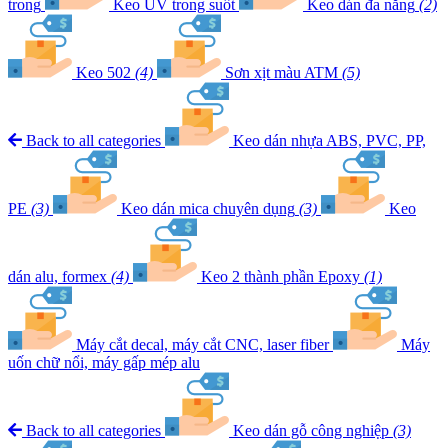
trong
Keo UV trong suốt
Keo dán đa năng
(2)
Keo 502
(4)
Sơn xịt màu ATM
(5)
Back to all categories
Keo dán nhựa ABS, PVC, PP,
PE
(3)
Keo dán mica chuyên dụng
(3)
Keo
dán alu, formex
(4)
Keo 2 thành phần Epoxy
(1)
Máy cắt decal, máy cắt CNC, laser fiber
Máy
uốn chữ nổi, máy gấp mép alu
Back to all categories
Keo dán gỗ công nghiệp
(3)