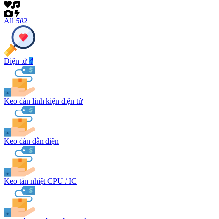
All
502
Điện tử
4
Keo dán linh kiện điện tử
Keo dán dẫn điện
Keo tản nhiệt CPU / IC