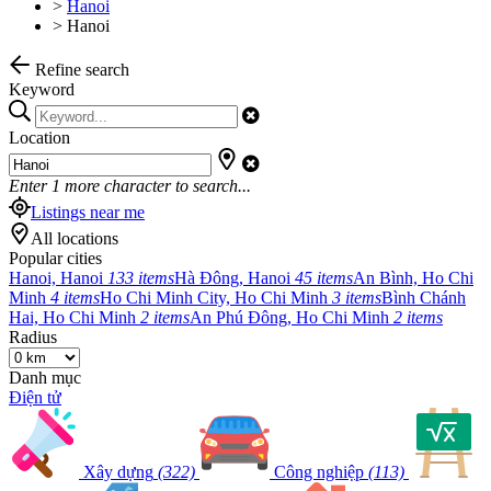
>
Hanoi
>
Hanoi
Refine search
Keyword
Location
Enter
1
more character to search...
Listings near me
All locations
Popular cities
Hanoi, Hanoi
133 items
Hà Đông, Hanoi
45 items
An Bình, Ho Chi
Minh
4 items
Ho Chi Minh City, Ho Chi Minh
3 items
Bình Chánh
Hai, Ho Chi Minh
2 items
An Phú Đông, Ho Chi Minh
2 items
Radius
Danh mục
Điện tử
Xây dựng
(322)
Công nghiệp
(113)