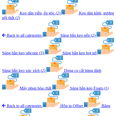
Keo dán viền, ép góc
(2)
Keo dán kính, gương
nội thất
(2)
Back to all categories
Súng bắn keo nến
(2)
Súng bắn keo silicone
(3)
Súng bắn keo bọt nở
Súng bắn keo xúc xích
(2)
Dụng cụ cắt băng dính
Máy phun hóa chất
Súng bắn keo Foam
(1)
Back to all categories
Hộp in Offset
Băng