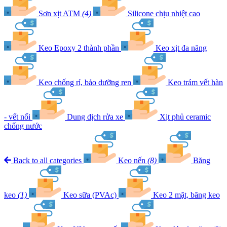
Sơn xịt ATM
(4)
Silicone chịu nhiệt cao
Keo Epoxy 2 thành phần
Keo xịt đa năng
Keo chống rỉ, bảo dưỡng ren
Keo trám vết hàn
- vết nối
Dung dịch rửa xe
Xịt phủ ceramic
chống nước
Back to all categories
Keo nến
(8)
Băng
keo
(1)
Keo sữa (PVAc)
Keo 2 mặt, băng keo