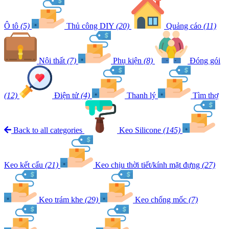
Ô tô
(5)
Thủ công DIY
(20)
Quảng cáo
(11)
Nội thất
(7)
Phụ kiện
(8)
Đóng gói
(12)
Điện tử
(4)
Thanh lý
Tìm thợ
Back to all categories
Keo Silicone
(145)
Keo kết cấu
(21)
Keo chịu thời tiết/kính mặt đựng
(27)
Keo trám khe
(29)
Keo chống mốc
(7)