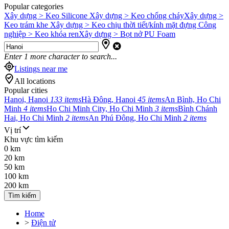
Popular categories
Xây dựng > Keo Silicone
Xây dựng > Keo chống cháy
Xây dựng >
Keo trám khe
Xây dựng > Keo chịu thời tiết/kính mặt đựng
Công
nghiệp > Keo khóa ren
Xây dựng > Bọt nở PU Foam
Enter
1
more character to search...
Listings near me
All locations
Popular cities
Hanoi, Hanoi
133 items
Hà Đông, Hanoi
45 items
An Bình, Ho Chi
Minh
4 items
Ho Chi Minh City, Ho Chi Minh
3 items
Bình Chánh
Hai, Ho Chi Minh
2 items
An Phú Đông, Ho Chi Minh
2 items
Vị trí
Khu vực tìm kiếm
0 km
20 km
50 km
100 km
200 km
Tìm kiếm
Home
>
Điện tử