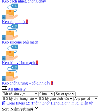
Keo cách nhiệt, chống cháy
Keo chịu nhiệt
2
Keo silicone phủ mạch
Keo bảo vệ bo mạch
1
Keo chống rung – cố định dây
1
All filters
2
Clear filters (2)
Thành phố:
Hanoi
Danh mục:
Điện tử
Sort:
Niêm yết mới