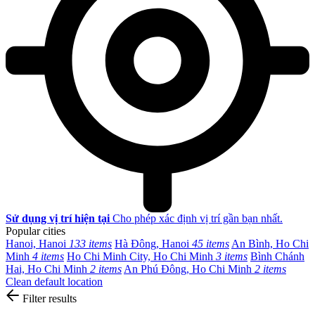
Sử dụng vị trí hiện tại
Cho phép xác định vị trí gần bạn nhất.
Popular cities
Hanoi, Hanoi
133 items
Hà Đông, Hanoi
45 items
An Bình, Ho Chi
Minh
4 items
Ho Chi Minh City, Ho Chi Minh
3 items
Bình Chánh
Hai, Ho Chi Minh
2 items
An Phú Đông, Ho Chi Minh
2 items
Clean default location
Filter results