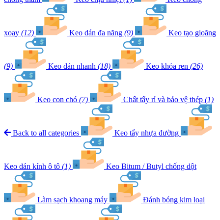
xoay
(12)
Keo dán đa năng
(9)
Keo tạo gioăng
(9)
Keo dán nhanh
(18)
Keo khóa ren
(26)
Keo con chó
(7)
Chất tẩy rỉ và bảo vệ thép
(1)
Back to all categories
Keo tẩy nhựa đường
Keo dán kính ô tô
(1)
Keo Bitum / Butyl chống dột
Làm sạch khoang máy
Đánh bóng kim loại