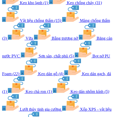
Keo kho lạnh
(1)
Keo chống cháy
(31)
Vật liệu chống thấm
(15)
Màng chống thấm
(3)
Vữa
Bằng trương nở
Băng cản
nước PVC
Sơn sàn, chất phủ
(5)
Bọt nở PU
Foam
(22)
Keo dán gỗ
(4)
Keo dán gạch, đá
(1)
Keo chà ron
(1)
Keo dán nhôm kính
(5)
Lưới thủy tinh gia cường
Xốp XPS - vật liệu