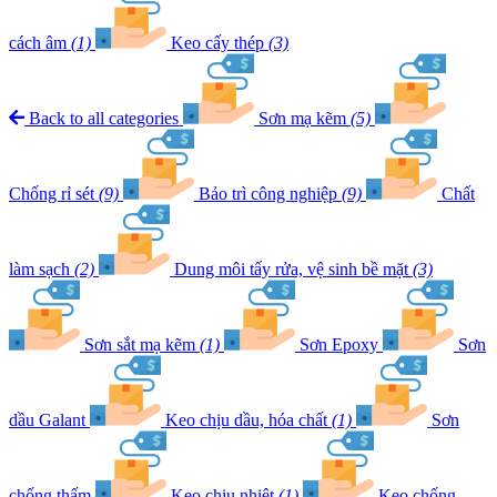
cách âm
(1)
Keo cấy thép
(3)
Back to all categories
Sơn mạ kẽm
(5)
Chống rỉ sét
(9)
Bảo trì công nghiệp
(9)
Chất
làm sạch
(2)
Dung môi tẩy rửa, vệ sinh bề mặt
(3)
Sơn sắt mạ kẽm
(1)
Sơn Epoxy
Sơn
dầu Galant
Keo chịu dầu, hóa chất
(1)
Sơn
chống thấm
Keo chịu nhiệt
(1)
Keo chống