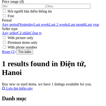
Price range (đ)
Hỏi người bán thêm thông tin
Free
Period
Any period
Yesterday
Last week
Last 2 weeks
Last month
Last year
Seller type
Any seller
Cá nhân
Công ty
With picture only
Premium items only
With phone number
Reset (2)
Tìm kiếm
1 results found in Điện tử,
Hanoi
Buy new or used items, we have 1 listings available for you.
Lưu tìm kiếm này
Danh mục