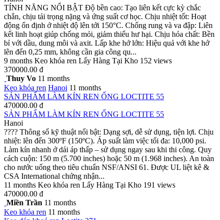
TÍNH NĂNG NỔI BẬT Độ bền cao: Tạo liên kết cực kỳ chắc
chắn, chịu tải trọng nặng và ứng suất cơ học. Chịu nhiệt tốt: Hoạt
động ổn định ở nhiệt độ lên tới 150°C. Chống rung và va đập: Liên
kết linh hoạt giúp chống mỏi, giảm thiểu hư hại. Chịu hóa chất: Bền
bỉ với dầu, dung môi và axit. Lấp khe hở lớn: Hiệu quả với khe hở
lên đến 0,25 mm, không cần gia công qu...
9 months
Keo khóa ren
Lấy Hàng Tại Kho
152 views
370000.00 đ
Thuy Vo
11 months
Keo khóa ren
Hanoi
11 months
SẢN PHẨM LÀM KÍN REN ỐNG LOCTITE 55
470000.00 đ
SẢN PHẨM LÀM KÍN REN ỐNG LOCTITE 55
Hanoi
???? Thông số kỹ thuật nổi bật: Dạng sợi, dễ sử dụng, tiện lợi. Chịu
nhiệt: lên đến 300ºF (150ºC). Áp suất làm việc tối đa: 10,000 psi.
Làm kín nhanh ở dải áp thấp – sử dụng ngay sau khi thi công. Quy
cách cuộn: 150 m (5.700 inches) hoặc 50 m (1.968 inches). An toàn
cho nước uống theo tiêu chuẩn NSF/ANSI 61. Được UL liệt kê &
CSA International chứng nhận...
11 months
Keo khóa ren
Lấy Hàng Tại Kho
191 views
470000.00 đ
Miền Trần
11 months
Keo khóa ren
11 months