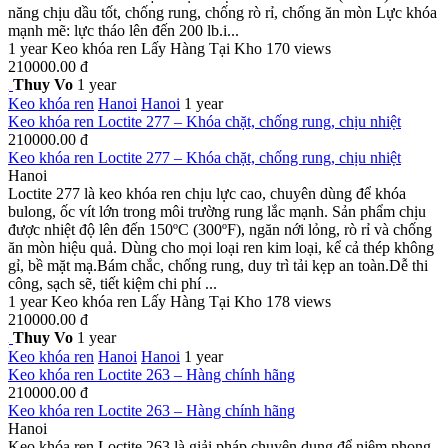
năng chịu dầu tốt, chống rung, chống rò rỉ, chống ăn mòn Lực khóa
mạnh mẽ: lực tháo lên đến 200 lb.i...
1 year
Keo khóa ren
Lấy Hàng Tại Kho
170 views
210000.00 đ
Thuy Vo
1 year
Keo khóa ren
Hanoi
Hanoi
1 year
Keo khóa ren Loctite 277 – Khóa chặt, chống rung, chịu nhiệt
210000.00 đ
Keo khóa ren Loctite 277 – Khóa chặt, chống rung, chịu nhiệt
Hanoi
Loctite 277 là keo khóa ren chịu lực cao, chuyên dùng để khóa
bulong, ốc vít lớn trong môi trường rung lắc mạnh. Sản phẩm chịu
được nhiệt độ lên đến 150ºC (300ºF), ngăn nới lỏng, rò rỉ và chống
ăn mòn hiệu quả. Dùng cho mọi loại ren kim loại, kể cả thép không
gỉ, bề mặt mạ.Bám chắc, chống rung, duy trì tải kẹp an toàn.Dễ thi
công, sạch sẽ, tiết kiệm chi phí ...
1 year
Keo khóa ren
Lấy Hàng Tại Kho
178 views
210000.00 đ
Thuy Vo
1 year
Keo khóa ren
Hanoi
Hanoi
1 year
Keo khóa ren Loctite 263 – Hàng chính hãng
210000.00 đ
Keo khóa ren Loctite 263 – Hàng chính hãng
Hanoi
Keo khóa ren Loctite 263 là giải pháp chuyên dụng để niêm phong