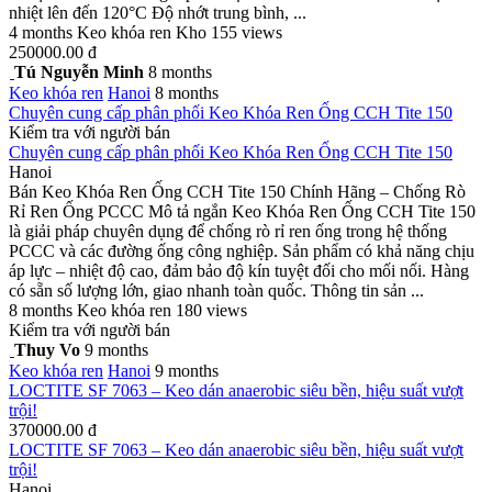
nhiệt lên đến 120°C Độ nhớt trung bình, ...
4 months
Keo khóa ren
Kho
155 views
250000.00 đ
Tú Nguyễn Minh
8 months
Keo khóa ren
Hanoi
8 months
Chuyên cung cấp phân phối Keo Khóa Ren Ống CCH Tite 150
Kiểm tra với người bán
Chuyên cung cấp phân phối Keo Khóa Ren Ống CCH Tite 150
Hanoi
Bán Keo Khóa Ren Ống CCH Tite 150 Chính Hãng – Chống Rò
Rỉ Ren Ống PCCC Mô tả ngắn Keo Khóa Ren Ống CCH Tite 150
là giải pháp chuyên dụng để chống rò rỉ ren ống trong hệ thống
PCCC và các đường ống công nghiệp. Sản phẩm có khả năng chịu
áp lực – nhiệt độ cao, đảm bảo độ kín tuyệt đối cho mối nối. Hàng
có sẵn số lượng lớn, giao nhanh toàn quốc. Thông tin sản ...
8 months
Keo khóa ren
180 views
Kiểm tra với người bán
Thuy Vo
9 months
Keo khóa ren
Hanoi
9 months
LOCTITE SF 7063 – Keo dán anaerobic siêu bền, hiệu suất vượt
trội!
370000.00 đ
LOCTITE SF 7063 – Keo dán anaerobic siêu bền, hiệu suất vượt
trội!
Hanoi