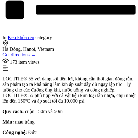
In
Keo khóa ren
category
Hà Đông, Hanoi, Vietnam
Get directions →
173 item views
LOCTITE®
55 v
ới
dạng
sợi
tiện
lợi,
không
cần
thời
gian
đóng
rắn,
sản
phẩm
tạo
ra
khả
năng
làm
kín
áp
suất
đầy
đủ
ngay
lập
tức –
lý
tưởng
cho
các
đường
ống
khí,
nước
uống
và
công
nghiệp.
LOCTITE®
55
phù
hợp
với
cả
vật
liệu
kim
loại
lẫn
nhựa,
chịu
nhiệt
lên
đến
150ºC
và
áp
suất
tối
đa
10.000
psi.
Quy cách:
cuộn 150m và 50m
Màu:
màu trắng
Công nghệ:
Đức