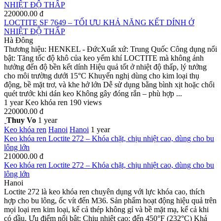
NHIỆT ĐỘ THẤP
220000.00 đ
LOCTITE SF 7649 – TỐI ƯU KHẢ NĂNG KẾT DÍNH Ở
NHIỆT ĐỘ THẤP
Hà Đông
Thương hiệu: HENKEL - ĐứcXuất xứ: Trung Quốc Công dụng nổi
bật: Tăng tốc độ khô của keo yếm khí LOCTITE mà không ảnh
hưởng đến độ bền kết dính Hiệu quả tốt ở nhiệt độ thấp, lý tưởng
cho môi trường dưới 15°C Khuyến nghị dùng cho kim loại thụ
động, bề mặt trơ, và khe hở lớn Dễ sử dụng bằng bình xịt hoặc chổi
quét trước khi dán keo Không gây đóng rắn – phù hợp ...
1 year
Keo khóa ren
190 views
220000.00 đ
Thuy Vo
1 year
Keo khóa ren
Hanoi
Hanoi
1 year
Keo khóa ren Loctite 272 – Khóa chặt, chịu nhiệt cao, dùng cho bu
lông lớn
210000.00 đ
Keo khóa ren Loctite 272 – Khóa chặt, chịu nhiệt cao, dùng cho bu
lông lớn
Hanoi
Loctite 272 là keo khóa ren chuyên dụng với lực khóa cao, thích
hợp cho bu lông, ốc vít đến M36. Sản phẩm hoạt động hiệu quả trên
mọi loại ren kim loại, kể cả thép không gỉ và bề mặt mạ, kể cả khi
có dầu. Ưu điểm nổi bật: Chịu nhiệt cao: đến 450°F (232°C) Khả