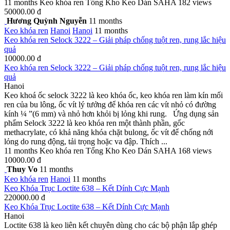
11 months
Keo khóa ren
Tổng Kho Keo Dán SAHA
182 views
50000.00 đ
Hương Quỳnh Nguyễn
11 months
Keo khóa ren
Hanoi
Hanoi
11 months
Keo khóa ren Selock 3222 – Giải pháp chống tuột ren, rung lắc hiệu
quả
10000.00 đ
Keo khóa ren Selock 3222 – Giải pháp chống tuột ren, rung lắc hiệu
quả
Hanoi
Keo khoá ốc selock 3222 là keo khóa ốc, keo khóa ren làm kín mối
ren của bu lông, ốc vít lý tưởng để khóa ren các vít nhỏ có đường
kính ¼ ”(6 mm) và nhỏ hơn khỏi bị lỏng khi rung. Ứng dụng sản
phẩm Selock 3222 là keo khóa ren một thành phần, gốc
methacrylate, có khả năng khóa chặt bulong, ốc vít để chống nới
lỏng do rung động, tải trọng hoặc va đập. Thích ...
11 months
Keo khóa ren
Tổng Kho Keo Dán SAHA
168 views
10000.00 đ
Thuy Vo
11 months
Keo khóa ren
Hanoi
11 months
Keo Khóa Trục Loctite 638 – Kết Dính Cực Mạnh
220000.00 đ
Keo Khóa Trục Loctite 638 – Kết Dính Cực Mạnh
Hanoi
Loctite 638 là keo liên kết chuyên dùng cho các bộ phận lắp ghép