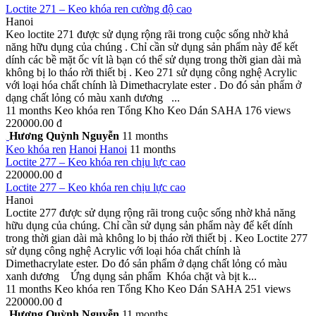
Loctite 271 – Keo khóa ren cường độ cao
Hanoi
Keo loctite 271 được sử dụng rộng rãi trong cuộc sống nhờ khả
năng hữu dụng của chúng . Chỉ cần sử dụng sản phẩm này để kết
dính các bề mặt ốc vít là bạn có thể sử dụng trong thời gian dài mà
không bị lo tháo rời thiết bị . Keo 271 sử dụng công nghệ Acrylic
với loại hóa chất chính là Dimethacrylate ester . Do đó sản phẩm ở
dạng chất lỏng có màu xanh dương ...
11 months
Keo khóa ren
Tổng Kho Keo Dán SAHA
176 views
220000.00 đ
Hương Quỳnh Nguyễn
11 months
Keo khóa ren
Hanoi
Hanoi
11 months
Loctite 277 – Keo khóa ren chịu lực cao
220000.00 đ
Loctite 277 – Keo khóa ren chịu lực cao
Hanoi
Loctite 277 được sử dụng rộng rãi trong cuộc sống nhờ khả năng
hữu dụng của chúng. Chỉ cần sử dụng sản phẩm này để kết dính
trong thời gian dài mà không lo bị tháo rời thiết bị . Keo Loctite 277
sử dụng công nghệ Acrylic với loại hóa chất chính là
Dimethacrylate ester. Do đó sản phẩm ở dạng chất lỏng có màu
xanh dương Ứng dụng sản phẩm Khóa chặt và bịt k...
11 months
Keo khóa ren
Tổng Kho Keo Dán SAHA
251 views
220000.00 đ
Hương Quỳnh Nguyễn
11 months