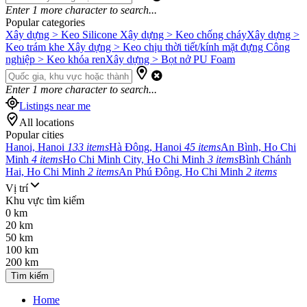
Enter
1
more character to search...
Popular categories
Xây dựng > Keo Silicone
Xây dựng > Keo chống cháy
Xây dựng >
Keo trám khe
Xây dựng > Keo chịu thời tiết/kính mặt đựng
Công
nghiệp > Keo khóa ren
Xây dựng > Bọt nở PU Foam
Enter
1
more character to search...
Listings near me
All locations
Popular cities
Hanoi, Hanoi
133 items
Hà Đông, Hanoi
45 items
An Bình, Ho Chi
Minh
4 items
Ho Chi Minh City, Ho Chi Minh
3 items
Bình Chánh
Hai, Ho Chi Minh
2 items
An Phú Đông, Ho Chi Minh
2 items
Vị trí
Khu vực tìm kiếm
0 km
20 km
50 km
100 km
200 km
Tìm kiếm
Home