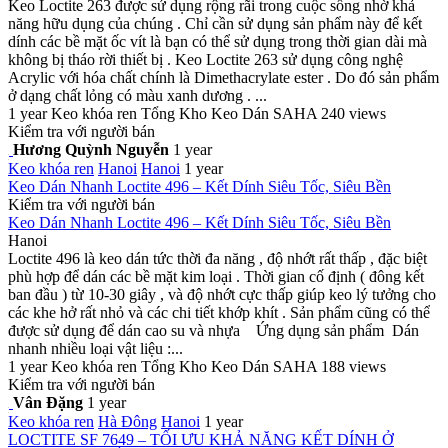
Keo Loctite 263 được sử dụng rộng rãi trong cuộc sống nhờ khả
năng hữu dụng của chúng . Chỉ cần sử dụng sản phẩm này để kết
dính các bề mặt ốc vít là bạn có thể sử dụng trong thời gian dài mà
không bị tháo rời thiết bị . Keo Loctite 263 sử dụng công nghệ
Acrylic với hóa chất chính là Dimethacrylate ester . Do đó sản phẩm
ở dạng chất lỏng có màu xanh dương . ...
1 year
Keo khóa ren
Tổng Kho Keo Dán SAHA
240 views
Kiểm tra với người bán
Hương Quỳnh Nguyễn
1 year
Keo khóa ren
Hanoi
Hanoi
1 year
Keo Dán Nhanh Loctite 496 – Kết Dính Siêu Tốc, Siêu Bền
Kiểm tra với người bán
Keo Dán Nhanh Loctite 496 – Kết Dính Siêu Tốc, Siêu Bền
Hanoi
Loctite 496 là keo dán tức thời đa năng , độ nhớt rất thấp , đặc biệt
phù hợp để dán các bề mặt kim loại . Thời gian cố định ( đông kết
ban đầu ) từ 10-30 giây , và độ nhớt cực thấp giúp keo lý tưởng cho
các khe hở rất nhỏ và các chi tiết khớp khít . Sản phẩm cũng có thể
được sử dụng để dán cao su và nhựa Ứng dụng sản phẩm Dán
nhanh nhiều loại vật liệu :...
1 year
Keo khóa ren
Tổng Kho Keo Dán SAHA
188 views
Kiểm tra với người bán
Vân Đặng
1 year
Keo khóa ren
Hà Đông
Hanoi
1 year
LOCTITE SF 7649 – TỐI ƯU KHẢ NĂNG KẾT DÍNH Ở