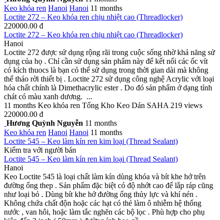
Keo khóa ren
Hanoi
Hanoi
11 months
Loctite 272 – Keo khóa ren chịu nhiệt cao (Threadlocker)
220000.00 đ
Loctite 272 – Keo khóa ren chịu nhiệt cao (Threadlocker)
Hanoi
Loctite 272 được sử dụng rộng rãi trong cuộc sống nhờ khả năng sử
dụng của họ . Chỉ cần sử dụng sản phẩm này để kết nối các ốc vít
có kích thuocs là bạn có thể sử dụng trong thời gian dài mà không
thể tháo rời thiết bị . Loctite 272 sử dụng công nghệ Acrylic với loại
hóa chất chính là Dimethacrylic ester . Do đó sản phẩm ở dạng tính
chát có màu xanh dương. ...
11 months
Keo khóa ren
Tổng Kho Keo Dán SAHA
219 views
220000.00 đ
Hương Quỳnh Nguyễn
11 months
Keo khóa ren
Hanoi
Hanoi
11 months
Loctite 545 – Keo làm kín ren kim loại (Thread Sealant)
Kiểm tra với người bán
Loctite 545 – Keo làm kín ren kim loại (Thread Sealant)
Hanoi
Keo Loctite 545 là loại chất làm kín dùng khóa và bít khe hở trên
đường ống thep . Sản phẩm đặc biệt có độ nhớt cao để lắp ráp cũng
như loại bỏ . Dùng bít khe hở đường ống thủy lực và khí nén .
Không chứa chất độn hoặc các hạt có thẻ làm ô nhiễm hệ thống
nước , van hôi, hoặc làm tắc nghẽn các bộ lọc . Phù hợp cho phụ