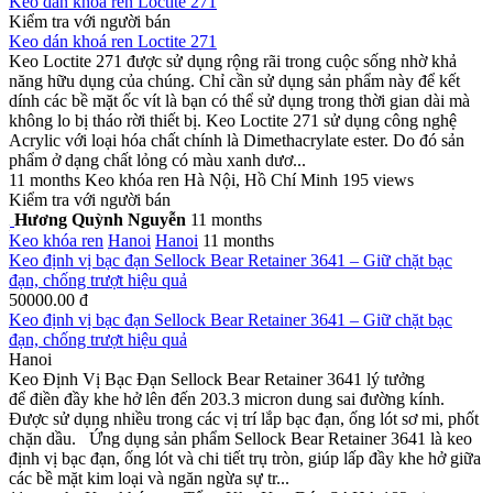
Keo dán khoá ren Loctite 271
Kiểm tra với người bán
Keo dán khoá ren Loctite 271
Keo Loctite 271 được sử dụng rộng rãi trong cuộc sống nhờ khả
năng hữu dụng của chúng. Chỉ cần sử dụng sản phẩm này để kết
dính các bề mặt ốc vít là bạn có thể sử dụng trong thời gian dài mà
không lo bị tháo rời thiết bị. Keo Loctite 271 sử dụng công nghệ
Acrylic với loại hóa chất chính là Dimethacrylate ester. Do đó sản
phẩm ở dạng chất lỏng có màu xanh dươ...
11 months
Keo khóa ren
Hà Nội, Hồ Chí Minh
195 views
Kiểm tra với người bán
Hương Quỳnh Nguyễn
11 months
Keo khóa ren
Hanoi
Hanoi
11 months
Keo định vị bạc đạn Sellock Bear Retainer 3641 – Giữ chặt bạc
đạn, chống trượt hiệu quả
50000.00 đ
Keo định vị bạc đạn Sellock Bear Retainer 3641 – Giữ chặt bạc
đạn, chống trượt hiệu quả
Hanoi
Keo Định Vị Bạc Đạn Sellock Bear Retainer 3641 lý tưởng
để điền đầy khe hở lên đến 203.3 micron dung sai đường kính.
Được sử dụng nhiều trong các vị trí lắp bạc đạn, ống lót sơ mi, phốt
chặn dầu. Ứng dụng sản phẩm Sellock Bear Retainer 3641 là keo
định vị bạc đạn, ống lót và chi tiết trụ tròn, giúp lấp đầy khe hở giữa
các bề mặt kim loại và ngăn ngừa sự tr...