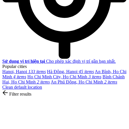
Sử dụng vị trí hiện tại
Cho phép xác định vị trí gần bạn nhất.
Popular cities
Hanoi, Hanoi
133 items
Hà Đông, Hanoi
45 items
An Bình, Ho Chi
Minh
4 items
Ho Chi Minh City, Ho Chi Minh
3 items
Bình Chánh
Hai, Ho Chi Minh
2 items
An Phú Đông, Ho Chi Minh
2 items
Clean default location
Filter results