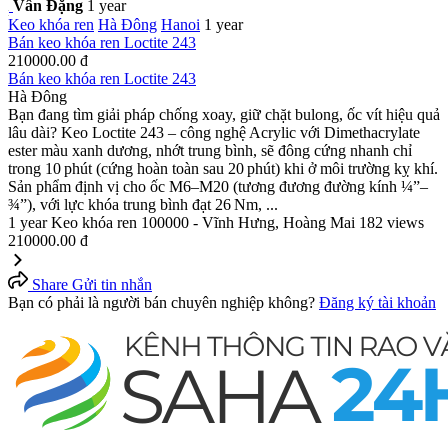
Vân Đặng
1 year
Keo khóa ren
Hà Đông
Hanoi
1 year
Bán keo khóa ren Loctite 243
210000.00 đ
Bán keo khóa ren Loctite 243
Hà Đông
Bạn đang tìm giải pháp chống xoay, giữ chặt bulong, ốc vít hiệu quả
lâu dài? Keo Loctite 243 – công nghệ Acrylic với Dimethacrylate
ester màu xanh dương, nhớt trung bình, sẽ đông cứng nhanh chỉ
trong 10 phút (cứng hoàn toàn sau 20 phút) khi ở môi trường kỵ khí.
Sản phẩm định vị cho ốc M6–M20 (tương đương đường kính ¼”–
¾”), với lực khóa trung bình đạt 26 Nm, ...
1 year
Keo khóa ren
100000 - Vĩnh Hưng, Hoàng Mai
182 views
210000.00 đ
Share
Gửi tin nhắn
Bạn có phải là người bán chuyên nghiệp không?
Đăng ký tài khoản