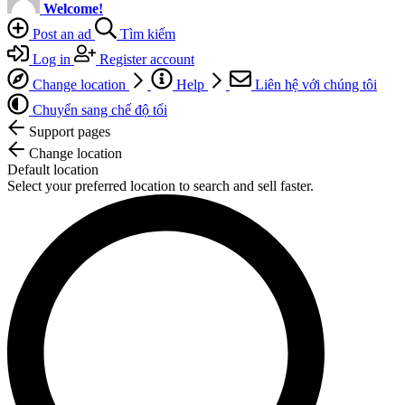
Welcome!
Post an ad
Tìm kiếm
Log in
Register account
Change location
Help
Liên hệ với chúng tôi
Chuyển sang chế độ tối
Support pages
Change location
Default location
Select your preferred location to search and sell faster.