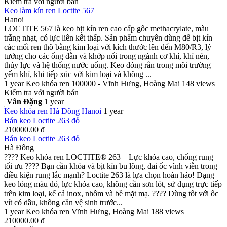
Kiểm tra với người bán
Keo làm kín ren Loctite 567
Hanoi
LOCTITE 567 là keo bịt kín ren cao cấp gốc methacrylate, màu
trắng nhạt, có lực liên kết thấp. Sản phẩm chuyên dùng để bịt kín
các mối ren thô bằng kim loại với kích thước lên đến M80/R3, lý
tưởng cho các ống dẫn và khớp nối trong ngành cơ khí, khí nén,
thủy lực và hệ thống nước uống. Keo đóng rắn trong môi trường
yếm khí, khi tiếp xúc với kim loại và không ...
1 year
Keo khóa ren
100000 - Vĩnh Hưng, Hoàng Mai
148 views
Kiểm tra với người bán
Vân Đặng
1 year
Keo khóa ren
Hà Đông
Hanoi
1 year
Bán keo Loctite 263 đỏ
210000.00 đ
Bán keo Loctite 263 đỏ
Hà Đông
???? Keo khóa ren LOCTITE® 263 – Lực khóa cao, chống rung
tối ưu ???? Bạn cần khóa và bịt kín bu lông, đai ốc vĩnh viễn trong
điều kiện rung lắc mạnh? Loctite 263 là lựa chọn hoàn hảo! Dạng
keo lỏng màu đỏ, lực khóa cao, không cần sơn lót, sử dụng trực tiếp
trên kim loại, kể cả inox, nhôm và bề mặt mạ. ???? Dùng tốt với ốc
vít có dầu, không cần vệ sinh trước...
1 year
Keo khóa ren
Vĩnh Hưng, Hoàng Mai
188 views
210000.00 đ