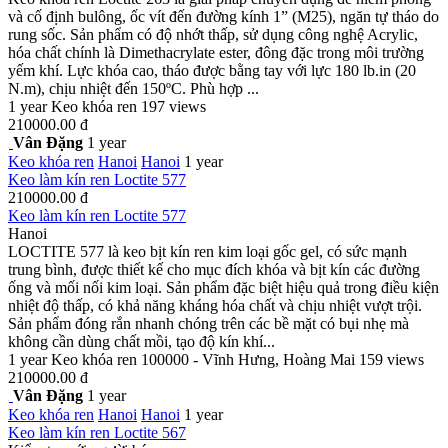
và cố định bulông, ốc vít đến đường kính 1” (M25), ngăn tự tháo do
rung sốc. Sản phẩm có độ nhớt thấp, sử dụng công nghệ Acrylic,
hóa chất chính là Dimethacrylate ester, đông đặc trong môi trường
yếm khí. Lực khóa cao, tháo được bằng tay với lực 180 lb.in (20
N.m), chịu nhiệt đến 150ºC. Phù hợp ...
1 year
Keo khóa ren
197 views
210000.00 đ
Vân Đặng
1 year
Keo khóa ren
Hanoi
Hanoi
1 year
Keo làm kín ren Loctite 577
210000.00 đ
Keo làm kín ren Loctite 577
Hanoi
LOCTITE 577 là keo bịt kín ren kim loại gốc gel, có sức mạnh
trung bình, được thiết kế cho mục đích khóa và bịt kín các đường
ống và mối nối kim loại. Sản phẩm đặc biệt hiệu quả trong điều kiện
nhiệt độ thấp, có khả năng kháng hóa chất và chịu nhiệt vượt trội.
Sản phẩm đóng rắn nhanh chóng trên các bề mặt có bụi nhẹ mà
không cần dùng chất mồi, tạo độ kín khí...
1 year
Keo khóa ren
100000 - Vĩnh Hưng, Hoàng Mai
159 views
210000.00 đ
Vân Đặng
1 year
Keo khóa ren
Hanoi
Hanoi
1 year
Keo làm kín ren Loctite 567