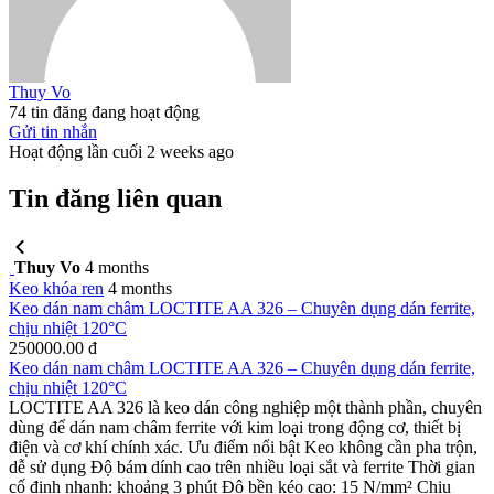
Thuy Vo
74 tin đăng đang hoạt động
Gửi tin nhắn
Hoạt động lần cuối 2 weeks ago
Tin đăng liên quan
Thuy Vo
4 months
Keo khóa ren
4 months
Keo dán nam châm LOCTITE AA 326 – Chuyên dụng dán ferrite,
chịu nhiệt 120°C
250000.00 đ
Keo dán nam châm LOCTITE AA 326 – Chuyên dụng dán ferrite,
chịu nhiệt 120°C
LOCTITE AA 326 là keo dán công nghiệp một thành phần, chuyên
dùng để dán nam châm ferrite với kim loại trong động cơ, thiết bị
điện và cơ khí chính xác. Ưu điểm nổi bật Keo không cần pha trộn,
dễ sử dụng Độ bám dính cao trên nhiều loại sắt và ferrite Thời gian
cố định nhanh: khoảng 3 phút Độ bền kéo cao: 15 N/mm² Chịu