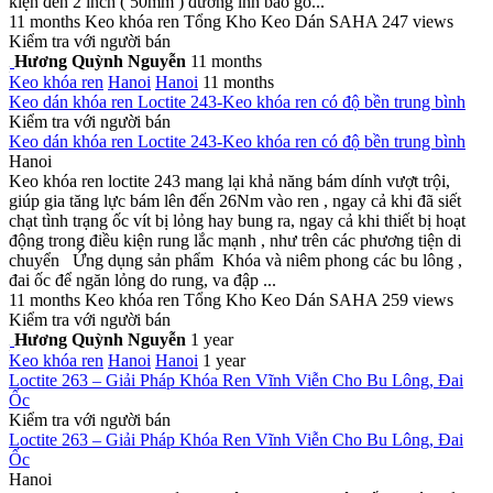
kiện đến 2 inch ( 50mm ) đường ính bao gồ...
11 months
Keo khóa ren
Tổng Kho Keo Dán SAHA
247 views
Kiểm tra với người bán
Hương Quỳnh Nguyễn
11 months
Keo khóa ren
Hanoi
Hanoi
11 months
Keo dán khóa ren Loctite 243-Keo khóa ren có độ bền trung bình
Kiểm tra với người bán
Keo dán khóa ren Loctite 243-Keo khóa ren có độ bền trung bình
Hanoi
Keo khóa ren loctite 243 mang lại khả năng bám dính vượt trội,
giúp gia tăng lực bám lên đến 26Nm vào ren , ngay cả khi đã siết
chạt tình trạng ốc vít bị lỏng hay bung ra, ngay cả khi thiết bị hoạt
động trong điều kiện rung lắc mạnh , như trên các phương tiện di
chuyển Ứng dụng sản phẩm Khóa và niêm phong các bu lông ,
đai ốc để ngăn lỏng do rung, va đập ...
11 months
Keo khóa ren
Tổng Kho Keo Dán SAHA
259 views
Kiểm tra với người bán
Hương Quỳnh Nguyễn
1 year
Keo khóa ren
Hanoi
Hanoi
1 year
Loctite 263 – Giải Pháp Khóa Ren Vĩnh Viễn Cho Bu Lông, Đai
Ốc
Kiểm tra với người bán
Loctite 263 – Giải Pháp Khóa Ren Vĩnh Viễn Cho Bu Lông, Đai
Ốc
Hanoi