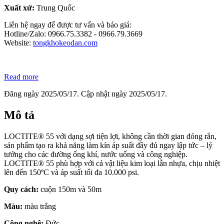
Xuất xứ:
Trung Quốc
Liên hệ ngay để được tư vấn và báo giá:
Hotline/Zalo: 0966.75.3382 - 0966.79.3669
Website:
tongkhokeodan.com
Read more
Đăng ngày 2025/05/17. Cập nhật ngày 2025/05/17.
Mô tả
LOCTITE®
55 v
ới
dạng
sợi
tiện
lợi,
không
cần
thời
gian
đóng
rắn,
sản
phẩm
tạo
ra
khả
năng
làm
kín
áp
suất
đầy
đủ
ngay
lập
tức –
lý
tưởng
cho
các
đường
ống
khí,
nước
uống
và
công
nghiệp.
LOCTITE®
55
phù
hợp
với
cả
vật
liệu
kim
loại
lẫn
nhựa,
chịu
nhiệt
lên
đến
150ºC
và
áp
suất
tối
đa
10.000
psi.
Quy cách:
cuộn 150m và 50m
Màu:
màu trắng
Công nghệ:
Đức