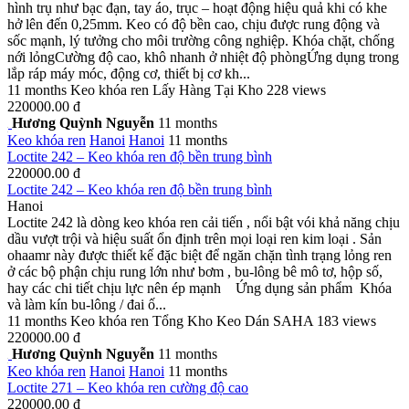
hình trụ như bạc đạn, tay áo, trục – hoạt động hiệu quả khi có khe
hở lên đến 0,25mm. Keo có độ bền cao, chịu được rung động và
sốc mạnh, lý tưởng cho môi trường công nghiệp. Khóa chặt, chống
nới lỏngCường độ cao, khô nhanh ở nhiệt độ phòngỨng dụng trong
lắp ráp máy móc, động cơ, thiết bị cơ kh...
11 months
Keo khóa ren
Lấy Hàng Tại Kho
228 views
220000.00 đ
Hương Quỳnh Nguyễn
11 months
Keo khóa ren
Hanoi
Hanoi
11 months
Loctite 242 – Keo khóa ren độ bền trung bình
220000.00 đ
Loctite 242 – Keo khóa ren độ bền trung bình
Hanoi
Loctite 242 là dòng keo khóa ren cải tiến , nổi bật vói khả năng chịu
dầu vượt trội và hiệu suất ổn định trên mọi loại ren kim loại . Sản
ohaamr này được thiết kế đặc biệt để ngăn chặn tình trạng lỏng ren
ở các bộ phận chịu rung lớn như bơm , bu-lông bê mô tơ, hộp số,
hay các chi tiết chịu lực nên ép mạnh Ứng dụng sản phẩm Khóa
và làm kín bu-lông / đai ố...
11 months
Keo khóa ren
Tổng Kho Keo Dán SAHA
183 views
220000.00 đ
Hương Quỳnh Nguyễn
11 months
Keo khóa ren
Hanoi
Hanoi
11 months
Loctite 271 – Keo khóa ren cường độ cao
220000.00 đ