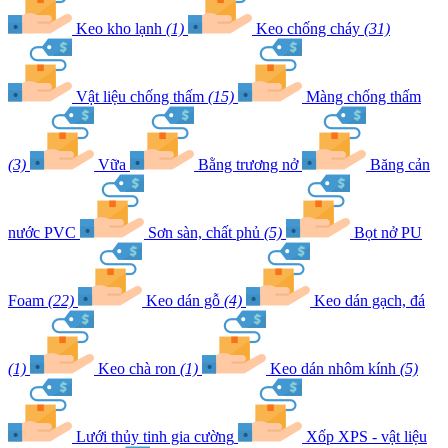
Keo kho lạnh
(1)
Keo chống cháy
(31)
Vật liệu chống thấm
(15)
Màng chống thấm
(3)
Vữa
Bằng trương nở
Băng cản
nước PVC
Sơn sàn, chất phủ
(5)
Bọt nở PU
Foam
(22)
Keo dán gỗ
(4)
Keo dán gạch, đá
(1)
Keo chà ron
(1)
Keo dán nhôm kính
(5)
Lưới thủy tinh gia cường
Xốp XPS - vật liệu