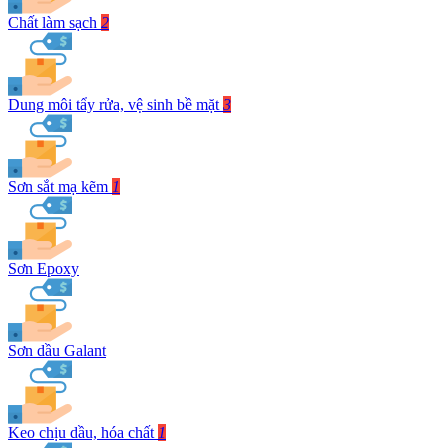
Chất làm sạch
2
Dung môi tẩy rửa, vệ sinh bề mặt
3
Sơn sắt mạ kẽm
1
Sơn Epoxy
Sơn dầu Galant
Keo chịu dầu, hóa chất
1