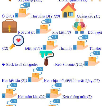
Xây dựng
(322)
Công nghiệp
(113)
Ô tô
(5)
Thủ công DIY
(20)
Quảng cáo
(11)
Nội thất
(7)
Phụ kiện
(8)
Đóng gói
(12)
Điện tử
(4)
Thanh lý
Tìm thợ
Back to all categories
Keo Silicone
(145)
Keo kết cấu
(21)
Keo chịu thời tiết/kính mặt đựng
(27)
Keo trám khe
(29)
Keo chống mốc
(7)