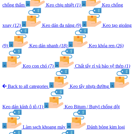
chống thấm
Keo chịu nhiệt
(1)
Keo chống
xoay
(12)
Keo dán đa năng
(9)
Keo tạo gioăng
(9)
Keo dán nhanh
(18)
Keo khóa ren
(26)
Keo con chó
(7)
Chất tẩy rỉ và bảo vệ thép
(1)
Back to all categories
Keo tẩy nhựa đường
Keo dán kính ô tô
(1)
Keo Bitum / Butyl chống dột
Làm sạch khoang máy
Đánh bóng kim loại