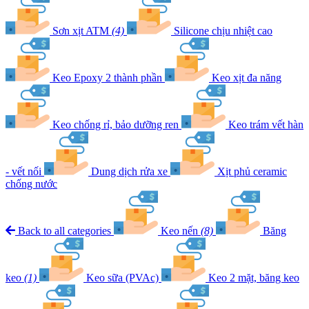
Sơn xịt ATM
(4)
Silicone chịu nhiệt cao
Keo Epoxy 2 thành phần
Keo xịt đa năng
Keo chống rỉ, bảo dưỡng ren
Keo trám vết hàn
- vết nối
Dung dịch rửa xe
Xịt phủ ceramic
chống nước
Back to all categories
Keo nến
(8)
Băng
keo
(1)
Keo sữa (PVAc)
Keo 2 mặt, băng keo