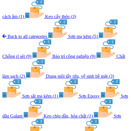
cách âm
(1)
Keo cấy thép
(3)
Back to all categories
Sơn mạ kẽm
(5)
Chống rỉ sét
(9)
Bảo trì công nghiệp
(9)
Chất
làm sạch
(2)
Dung môi tẩy rửa, vệ sinh bề mặt
(3)
Sơn sắt mạ kẽm
(1)
Sơn Epoxy
Sơn
dầu Galant
Keo chịu dầu, hóa chất
(1)
Sơn