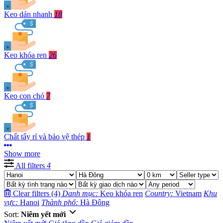
Keo dán nhanh
18
Keo khóa ren
26
Keo con chó
7
Chất tẩy rỉ và bảo vệ thép
1
Show more
All filters
4
Clear filters (4)
Danh mục:
Keo khóa ren
Country:
Vietnam
Khu
vực:
Hanoi
Thành phố:
Hà Đông
Sort:
Niêm yết mới