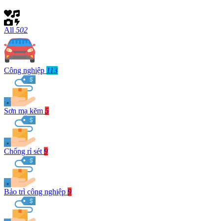
All
502
Công nghiệp
113
Sơn mạ kẽm
5
Chống rỉ sét
9
Bảo trì công nghiệp
9