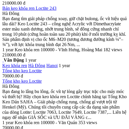
210000.00 đ
Bán keo khóa ren Loctite 243
Hà Đông
Bạn đang tìm giải pháp chống xoay, giữ chặt bulong, ốc vít hiệu quả
lâu dài? Keo Loctite 243 – công nghệ Acrylic với Dimethacrylate
ester màu xanh dương, nhớt trung bình, sẽ đông cứng nhanh chỉ
trong 10 phút (cứng hoàn toàn sau 20 phút) khi ở môi trường kỵ khí.
Sản phẩm định vị cho ốc M6–M20 (tương đương đường kính ¼”–
¾”), với lực khóa trung bình đạt 26 Nm, ...
1 year
Keo khóa ren
100000 - Vĩnh Hưng, Hoàng Mai
182 views
210000.00 đ
Vân Đặng
1 year
Keo khóa ren
Hà Đông
Hanoi
1 year
Tổng kho keo Loctite
70000.00 đ
Tổng kho keo Loctite
Hà Đông
Bạn đang lo lắng bu lông, ốc vít tự lỏng gây trục trặc cho máy móc
và thiết bị? Hãy chọn keo khóa ren Loctite chính hãng tại Tổng Kho
Keo Dán SAHA – Giải pháp chống rung, chống gỉ vượt trội từ
Henkel (Mỹ). Chúng tôi chuyên cung cấp các đa dạng sản phẩm
của dòng Lotite: Loctite 7063, Loctite 7649, Loctite 7387,... Liên hệ
ngay để nhận GIÁ SỐC và ƯU ĐÃI VÀNG c...
1 year
Keo khóa ren
100000 - Văn Quán
353 views
70000.00 đ