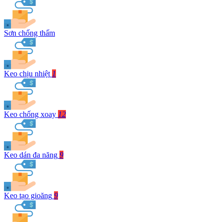
Sơn chống thấm
Keo chịu nhiệt
1
Keo chống xoay
12
Keo dán đa năng
9
Keo tạo gioăng
9