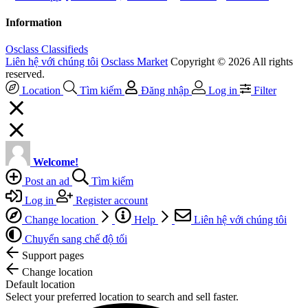
Information
Osclass Classifieds
Liên hệ với chúng tôi
Osclass Market
Copyright © 2026 All rights
reserved.
Location
Tìm kiếm
Đăng nhập
Log in
Filter
Welcome!
Post an ad
Tìm kiếm
Log in
Register account
Change location
Help
Liên hệ với chúng tôi
Chuyển sang chế độ tối
Support pages
Change location
Default location
Select your preferred location to search and sell faster.