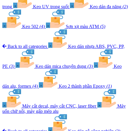
trong
Keo UV trong suốt
Keo dán đa năng
(2)
Keo 502
(4)
Sơn xịt màu ATM
(5)
Back to all categories
Keo dán nhựa ABS, PVC, PP,
PE
(3)
Keo dán mica chuyên dụng
(3)
Keo
dán alu, formex
(4)
Keo 2 thành phần Epoxy
(1)
Máy cắt decal, máy cắt CNC, laser fiber
Máy
uốn chữ nổi, máy gấp mép alu