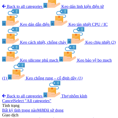
Back to all categories
Keo dán linh kiện điện tử
Keo dán dẫn điện
Keo tản nhiệt CPU / IC
Keo cách nhiệt, chống cháy
Keo chịu nhiệt
(2)
Keo silicone phủ mạch
Keo bảo vệ bo mạch
(1)
Keo chống rung – cố định dây
(1)
Back to all categories
Thợ nhôm kính
Cancel
Select "All categories"
Tình trạng
Bất kỳ tình trạng nào
Mới
Đã sử dụng
Giao dịch