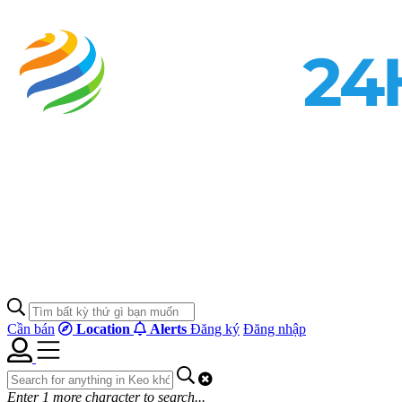
Cần bán
Location
Alerts
Đăng ký
Đăng nhập
Enter
1
more character to search...