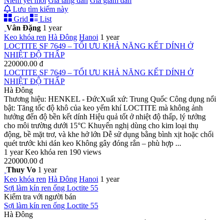
Niêm yết mới
Giá tăng dần
Giá giảm dần
Lưu tìm kiếm này
Grid
List
Vân Đặng
1 year
Keo khóa ren
Hà Đông
Hanoi
1 year
LOCTITE SF 7649 – TỐI ƯU KHẢ NĂNG KẾT DÍNH Ở
NHIỆT ĐỘ THẤP
220000.00 đ
LOCTITE SF 7649 – TỐI ƯU KHẢ NĂNG KẾT DÍNH Ở
NHIỆT ĐỘ THẤP
Hà Đông
Thương hiệu: HENKEL - ĐứcXuất xứ: Trung Quốc Công dụng nổi
bật: Tăng tốc độ khô của keo yếm khí LOCTITE mà không ảnh
hưởng đến độ bền kết dính Hiệu quả tốt ở nhiệt độ thấp, lý tưởng
cho môi trường dưới 15°C Khuyến nghị dùng cho kim loại thụ
động, bề mặt trơ, và khe hở lớn Dễ sử dụng bằng bình xịt hoặc chổi
quét trước khi dán keo Không gây đóng rắn – phù hợp ...
1 year
Keo khóa ren
190 views
220000.00 đ
Thuy Vo
1 year
Keo khóa ren
Hà Đông
Hanoi
1 year
Sợi làm kín ren ống Loctite 55
Kiểm tra với người bán
Sợi làm kín ren ống Loctite 55
Hà Đông