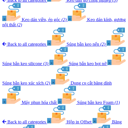
Back to all categories
Keo dán gỗ công nghiệp
(3)
Keo dán viền, ép góc
(2)
Keo dán kính, gương
nội thất
(2)
Back to all categories
Súng bắn keo nến
(2)
Súng bắn keo silicone
(3)
Súng bắn keo bọt nở
Súng bắn keo xúc xích
(2)
Dụng cụ cắt băng dính
Máy phun hóa chất
Súng bắn keo Foam
(1)
Back to all categories
Hộp in Offset
Băng