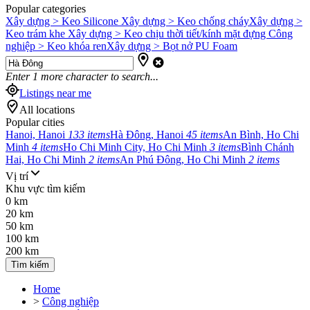
Popular categories
Xây dựng > Keo Silicone
Xây dựng > Keo chống cháy
Xây dựng >
Keo trám khe
Xây dựng > Keo chịu thời tiết/kính mặt đựng
Công
nghiệp > Keo khóa ren
Xây dựng > Bọt nở PU Foam
Enter
1
more character to search...
Listings near me
All locations
Popular cities
Hanoi, Hanoi
133 items
Hà Đông, Hanoi
45 items
An Bình, Ho Chi
Minh
4 items
Ho Chi Minh City, Ho Chi Minh
3 items
Bình Chánh
Hai, Ho Chi Minh
2 items
An Phú Đông, Ho Chi Minh
2 items
Vị trí
Khu vực tìm kiếm
0 km
20 km
50 km
100 km
200 km
Tìm kiếm
Home
>
Công nghiệp