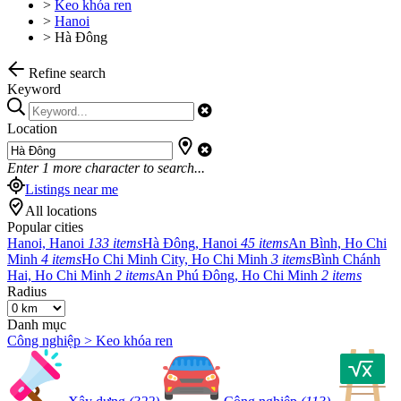
>
Keo khóa ren
>
Hanoi
>
Hà Đông
Refine search
Keyword
Location
Enter
1
more character to search...
Listings near me
All locations
Popular cities
Hanoi, Hanoi
133 items
Hà Đông, Hanoi
45 items
An Bình, Ho Chi
Minh
4 items
Ho Chi Minh City, Ho Chi Minh
3 items
Bình Chánh
Hai, Ho Chi Minh
2 items
An Phú Đông, Ho Chi Minh
2 items
Radius
Danh mục
Công nghiệp > Keo khóa ren