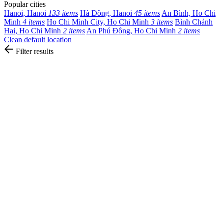
Popular cities
Hanoi, Hanoi
133 items
Hà Đông, Hanoi
45 items
An Bình, Ho Chi
Minh
4 items
Ho Chi Minh City, Ho Chi Minh
3 items
Bình Chánh
Hai, Ho Chi Minh
2 items
An Phú Đông, Ho Chi Minh
2 items
Clean default location
Filter results