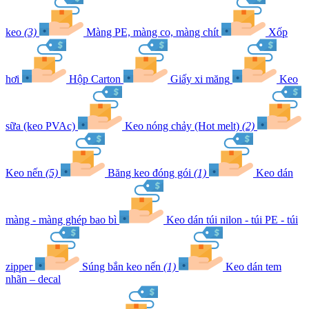
keo
(3)
Màng PE, màng co, màng chít
Xốp
hơi
Hộp Carton
Giấy xi măng
Keo
sữa (keo PVAc)
Keo nóng chảy (Hot melt)
(2)
Keo nến
(5)
Băng keo đóng gói
(1)
Keo dán
màng - màng ghép bao bì
Keo dán túi nilon - túi PE - túi
zipper
Súng bắn keo nến
(1)
Keo dán tem
nhãn – decal