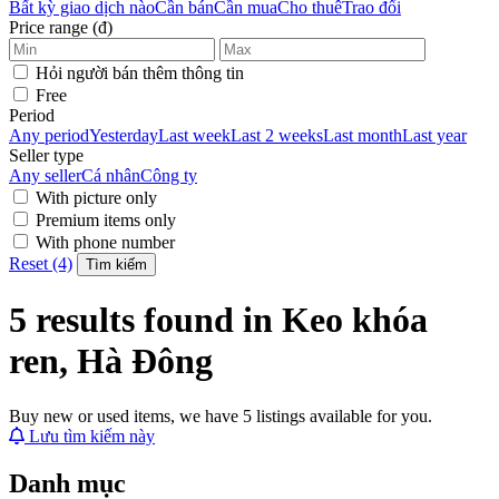
Bất kỳ giao dịch nào
Cần bán
Cần mua
Cho thuê
Trao đổi
Price range (đ)
Hỏi người bán thêm thông tin
Free
Period
Any period
Yesterday
Last week
Last 2 weeks
Last month
Last year
Seller type
Any seller
Cá nhân
Công ty
With picture only
Premium items only
With phone number
Reset (4)
Tìm kiếm
5 results found in Keo khóa
ren, Hà Đông
Buy new or used items, we have 5 listings available for you.
Lưu tìm kiếm này
Danh mục