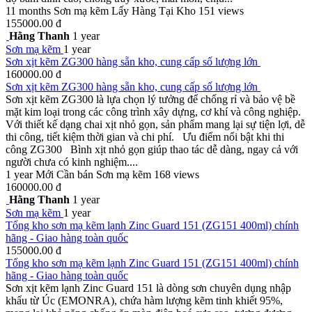
11 months
Sơn mạ kẽm
Lấy Hàng Tại Kho
151 views
155000.00 đ
Hằng Thanh
1 year
Sơn mạ kẽm
1 year
Sơn xịt kẽm ZG300 hàng sẵn kho, cung cấp số lượng lớn
160000.00 đ
Sơn xịt kẽm ZG300 hàng sẵn kho, cung cấp số lượng lớn
Sơn xịt kẽm ZG300 là lựa chọn lý tưởng để chống rỉ và bảo vệ bề
mặt kim loại trong các công trình xây dựng, cơ khí và công nghiệp.
Với thiết kế dạng chai xịt nhỏ gọn, sản phẩm mang lại sự tiện lợi, dễ
thi công, tiết kiệm thời gian và chi phí. Ưu điểm nổi bật khi thi
công ZG300 Bình xịt nhỏ gọn giúp thao tác dễ dàng, ngay cả với
người chưa có kinh nghiệm....
1 year
Mới
Cần bán
Sơn mạ kẽm
168 views
160000.00 đ
Hằng Thanh
1 year
Sơn mạ kẽm
1 year
Tổng kho sơn mạ kẽm lạnh Zinc Guard 151 (ZG151 400ml) chính
hãng - Giao hàng toàn quốc
155000.00 đ
Tổng kho sơn mạ kẽm lạnh Zinc Guard 151 (ZG151 400ml) chính
hãng - Giao hàng toàn quốc
Sơn xịt kẽm lạnh Zinc Guard 151 là dòng sơn chuyên dụng nhập
khẩu từ Úc (EMONRA), chứa hàm lượng kẽm tinh khiết 95%,