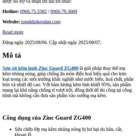
được hỗ trợ và nhận ưu đãi tốt nhất!
Hotline:
0966.75.3382
/
0966.79.3669
Website:
tongkhokeodan.com
Read more
Đăng ngày 2025/08/06. Cập nhật ngày 2025/08/07.
Mô tả
Sơn xịt kẽm lạnh Zinc Guard ZG400
là giải pháp thay thế mạ
kẽm nhúng nóng, giúp chống ăn mòn điện hoá hiệu quả cho kim
loại trong các môi trường khắc nghiệt như nước biển, hoá chất, phân
bón và nhiệt độ cao. Với hàm lượng kẽm tinh khiết 95%, sản phẩm
mang lại khả năng chống rỉ vượt trội, đồng thời dễ thi công tại công
trình mà không cần đưa sản phẩm vào xưởng mạ kẽm.
Công dụng của Zinc Guard ZG400
Sửa chữa lớp mạ kẽm nhúng nóng bị hư hại do hàn, cắt,
khoan lỗ