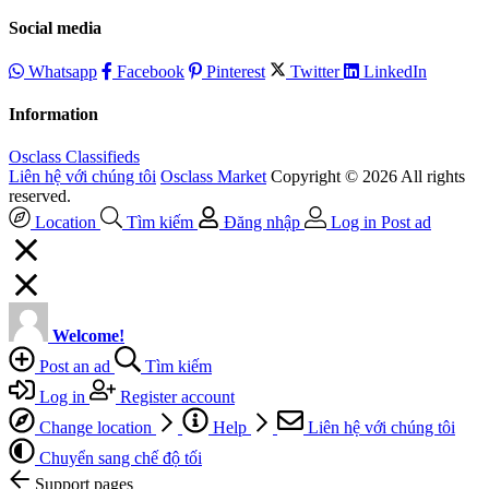
Social media
Whatsapp
Facebook
Pinterest
Twitter
LinkedIn
Information
Osclass Classifieds
Liên hệ với chúng tôi
Osclass Market
Copyright © 2026 All rights
reserved.
Location
Tìm kiếm
Đăng nhập
Log in
Post ad
Welcome!
Post an ad
Tìm kiếm
Log in
Register account
Change location
Help
Liên hệ với chúng tôi
Chuyển sang chế độ tối
Support pages