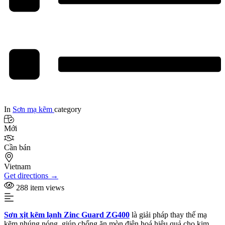
In
Sơn mạ kẽm
category
Mới
Cần bán
Vietnam
Get directions →
288 item views
Sơn xịt kẽm lạnh Zinc Guard ZG400
là giải pháp thay thế mạ
kẽm nhúng nóng, giúp chống ăn mòn điện hoá hiệu quả cho kim