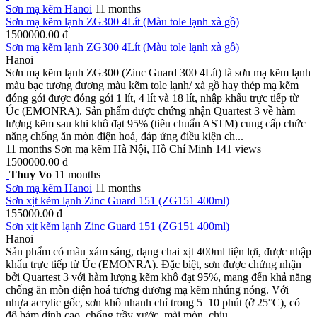
Sơn mạ kẽm
Hanoi
11 months
Sơn mạ kẽm lạnh ZG300 4Lít (Màu tole lạnh xà gồ)
1500000.00 đ
Sơn mạ kẽm lạnh ZG300 4Lít (Màu tole lạnh xà gồ)
Hanoi
Sơn mạ kẽm lạnh ZG300 (Zinc Guard 300 4Lít) là sơn mạ kẽm lạnh
màu bạc tương đương màu kẽm tole lạnh/ xà gồ hay thép mạ kẽm
đóng gói được đóng gói 1 lít, 4 lít và 18 lít, nhập khẩu trực tiếp từ
Úc (EMONRA). Sản phẩm được chứng nhận Quartest 3 về hàm
lượng kẽm sau khi khô đạt 95% (tiêu chuẩn ASTM) cung cấp chức
năng chống ăn mòn điện hoá, đáp ứng điều kiện ch...
11 months
Sơn mạ kẽm
Hà Nội, Hồ Chí Minh
141 views
1500000.00 đ
Thuy Vo
11 months
Sơn mạ kẽm
Hanoi
11 months
Sơn xịt kẽm lạnh Zinc Guard 151 (ZG151 400ml)
155000.00 đ
Sơn xịt kẽm lạnh Zinc Guard 151 (ZG151 400ml)
Hanoi
Sản phẩm có màu xám sáng, dạng chai xịt 400ml tiện lợi, được nhập
khẩu trực tiếp từ Úc (EMONRA). Đặc biệt, sơn được chứng nhận
bởi Quartest 3 với hàm lượng kẽm khô đạt 95%, mang đến khả năng
chống ăn mòn điện hoá tương đương mạ kẽm nhúng nóng. Với
nhựa acrylic gốc, sơn khô nhanh chỉ trong 5–10 phút (ở 25°C), có
độ bám dính cao, chống trầy xước, mài mòn, chịu...