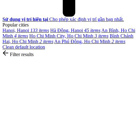
Sử dụng vị trí hiện tại
Cho phép xác định vị trí gần bạn nhất.
Popular cities
Hanoi, Hanoi
133 items
Hà Đông, Hanoi
45 items
An Bình, Ho Chi
Minh
4 items
Ho Chi Minh City, Ho Chi Minh
3 items
Bình Chánh
Hai, Ho Chi Minh
2 items
An Phú Đông, Ho Chi Minh
2 items
Clean default location
Filter results