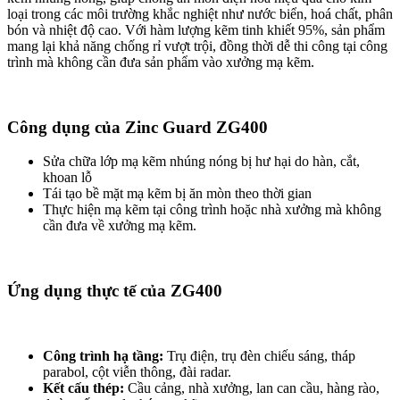
loại trong các môi trường khắc nghiệt như nước biển, hoá chất, phân
bón và nhiệt độ cao. Với hàm lượng kẽm tinh khiết 95%, sản phẩm
mang lại khả năng chống rỉ vượt trội, đồng thời dễ thi công tại công
trình mà không cần đưa sản phẩm vào xưởng mạ kẽm.
Công dụng của Zinc Guard ZG400
Sửa chữa lớp mạ kẽm nhúng nóng bị hư hại do hàn, cắt,
khoan lỗ
Tái tạo bề mặt mạ kẽm bị ăn mòn theo thời gian
Thực hiện mạ kẽm tại công trình hoặc nhà xưởng mà không
cần đưa về xưởng mạ kẽm.
Ứng dụng thực tế của ZG400
Công trình hạ tầng:
Trụ điện, trụ đèn chiếu sáng, tháp
parabol, cột viễn thông, đài radar.
Kết cấu thép:
Cầu cảng, nhà xưởng, lan can cầu, hàng rào,