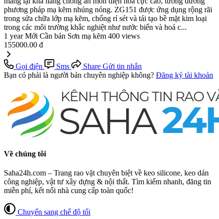
mang lại khả năng chống ăn mòn điện hoá cực cao, tương đương
phương pháp mạ kẽm nhúng nóng. ZG151 được ứng dụng rộng rãi
trong sửa chữa lớp mạ kẽm, chống rỉ sét và tái tạo bề mặt kim loại
trong các môi trường khắc nghiệt như nước biển và hoá c...
1 year
Mới
Cần bán
Sơn mạ kẽm
400 views
155000.00 đ
Gọi điện
Sms
Share
Gửi tin nhắn
Bạn có phải là người bán chuyên nghiệp không?
Đăng ký tài khoản
Về chúng tôi
Saha24h.com – Trang rao vặt chuyên biệt về keo silicone, keo dán
công nghiệp, vật tư xây dựng & nội thất. Tìm kiếm nhanh, đăng tin
miễn phí, kết nối nhà cung cấp toàn quốc!
Chuyển sang chế độ tối