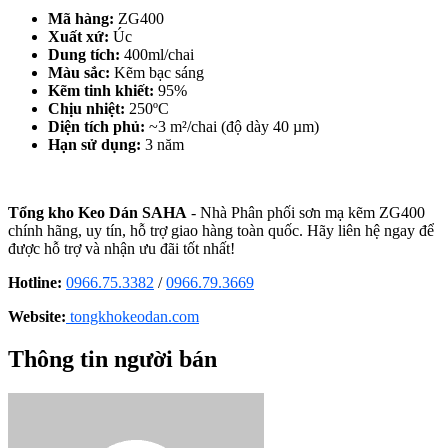
Mã hàng:
ZG400
Xuất xứ:
Úc
Dung tích:
400ml/chai
Màu sắc:
Kẽm bạc sáng
Kẽm tinh khiết:
95%
Chịu nhiệt:
250ºC
Diện tích phủ:
~3 m²/chai (độ dày 40 µm)
Hạn sử dụng:
3 năm
Tổng kho Keo Dán SAHA
- Nhà Phân phối sơn mạ kẽm ZG400
chính hãng, uy tín, hỗ trợ giao hàng toàn quốc. Hãy liên hệ ngay để
được hỗ trợ và nhận ưu đãi tốt nhất!
Hotline:
0966.75.3382
/
0966.79.3669
Website:
tongkhokeodan.com
Thông tin người bán