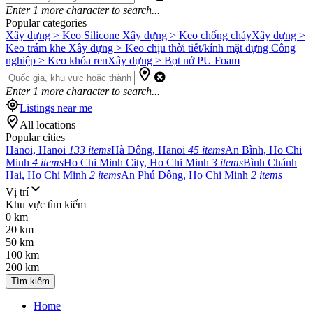
Enter
1
more character to search...
Popular categories
Xây dựng > Keo Silicone
Xây dựng > Keo chống cháy
Xây dựng >
Keo trám khe
Xây dựng > Keo chịu thời tiết/kính mặt đựng
Công
nghiệp > Keo khóa ren
Xây dựng > Bọt nở PU Foam
Enter
1
more character to search...
Listings near me
All locations
Popular cities
Hanoi, Hanoi
133 items
Hà Đông, Hanoi
45 items
An Bình, Ho Chi
Minh
4 items
Ho Chi Minh City, Ho Chi Minh
3 items
Bình Chánh
Hai, Ho Chi Minh
2 items
An Phú Đông, Ho Chi Minh
2 items
Vị trí
Khu vực tìm kiếm
0 km
20 km
50 km
100 km
200 km
Tìm kiếm
Home