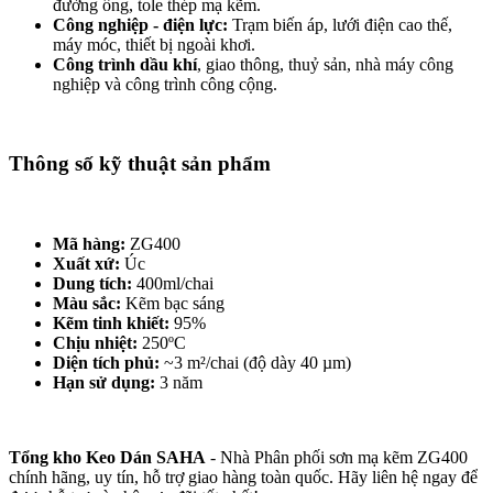
đường ống, tole thép mạ kẽm.
Công nghiệp - điện lực:
Trạm biến áp, lưới điện cao thế,
máy móc, thiết bị ngoài khơi.
Công trình dầu khí
, giao thông, thuỷ sản, nhà máy công
nghiệp và công trình công cộng.
Thông số kỹ thuật sản phẩm
Mã hàng:
ZG400
Xuất xứ:
Úc
Dung tích:
400ml/chai
Màu sắc:
Kẽm bạc sáng
Kẽm tinh khiết:
95%
Chịu nhiệt:
250ºC
Diện tích phủ:
~3 m²/chai (độ dày 40 µm)
Hạn sử dụng:
3 năm
Tổng kho Keo Dán SAHA
- Nhà Phân phối sơn mạ kẽm ZG400
chính hãng, uy tín, hỗ trợ giao hàng toàn quốc. Hãy liên hệ ngay để