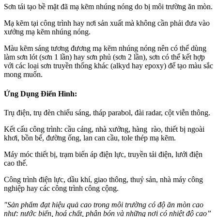
Sơn tái tạo bề mặt đã mạ kẽm nhúng nóng do bị môi trường ăn mòn.
Mạ kẽm tại công trình hay nơi sản xuất mà không cần phải đưa vào
xưởng mạ kẽm nhúng nóng.
Màu kẽm sáng tương đương mạ kẽm nhúng nóng nên có thể dùng
làm sơn lót (sơn 1 lần) hay sơn phủ (sơn 2 lần), sơn có thể kết hợp
với các loại sơn truyền thống khác (alkyd hay epoxy) để tạo màu sắc
mong muốn.
Ứng Dụng Điển Hình:
Trụ điện, trụ đèn chiếu sáng, tháp parabol, đài radar, cột viễn thông.
Kết cấu công trình: cầu cảng, nhà xưởng, hàng rào, thiết bị ngoài
khơi, bồn bể, đường ống, lan can cầu, tole thép mạ kẽm.
Máy móc thiết bị, trạm biến áp điện lực, truyền tải điện, lưới điện
cao thế.
Công trình điện lực, dầu khí, giao thông, thuỷ sản, nhà máy công
nghiệp hay các công trình công cộng.
"Sản phẩm đạt hiệu quả cao trong môi trường có độ ăn mòn cao
như: nước biển, hoá chất, phân bón và những nơi có nhiệt độ cao
”