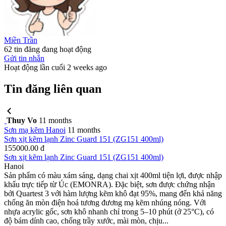
Miền Trần
62 tin đăng đang hoạt động
Gửi tin nhắn
Hoạt động lần cuối 2 weeks ago
Tin đăng liên quan
Thuy Vo
11 months
Sơn mạ kẽm
Hanoi
11 months
Sơn xịt kẽm lạnh Zinc Guard 151 (ZG151 400ml)
155000.00 đ
Sơn xịt kẽm lạnh Zinc Guard 151 (ZG151 400ml)
Hanoi
Sản phẩm có màu xám sáng, dạng chai xịt 400ml tiện lợi, được nhập
khẩu trực tiếp từ Úc (EMONRA). Đặc biệt, sơn được chứng nhận
bởi Quartest 3 với hàm lượng kẽm khô đạt 95%, mang đến khả năng
chống ăn mòn điện hoá tương đương mạ kẽm nhúng nóng. Với
nhựa acrylic gốc, sơn khô nhanh chỉ trong 5–10 phút (ở 25°C), có
độ bám dính cao, chống trầy xước, mài mòn, chịu...