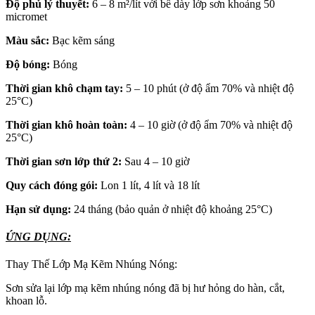
Độ phủ lý thuyết:
6 – 8 m²/lít với bề dày lớp sơn khoảng 50
micromet
Màu sắc:
Bạc kẽm sáng
Độ bóng:
Bóng
Thời gian khô chạm tay:
5 – 10 phút (ở độ ẩm 70% và nhiệt độ
25°C)
Thời gian khô hoàn toàn:
4 – 10 giờ (ở độ ẩm 70% và nhiệt độ
25°C)
Thời gian sơn lớp thứ 2:
Sau 4 – 10 giờ
Quy cách đóng gói:
Lon 1 lít, 4 lít và 18 lít
Hạn sử dụng:
24 tháng (bảo quản ở nhiệt độ khoảng 25°C)
ỨNG DỤNG:
Thay Thế Lớp Mạ Kẽm Nhúng Nóng:
Sơn sửa lại lớp mạ kẽm nhúng nóng đã bị hư hỏng do hàn, cắt,
khoan lỗ.