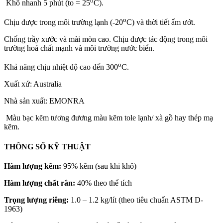
o
Khô nhanh 5 phút (to = 25
C).
o
Chịu được trong môi trường lạnh (-20
C) và thời tiết ẩm ướt.
Chống trầy xước và mài mòn cao. Chịu được tác động trong môi
trường hoá chất mạnh và môi trường nước biển.
o
Khả năng chịu nhiệt độ cao đến 300
C.
Xuất xứ: Australia
Nhà sản xuất: EMONRA
Màu bạc kẽm tương đương màu kẽm tole lạnh/ xà gồ hay thép mạ
kẽm.
THÔNG SỐ KỸ THUẬT
Hàm lượng kẽm:
95% kẽm (sau khi khô)
Hàm lượng chất rắn:
40% theo thể tích
Trọng lượng riêng:
1.0 – 1.2 kg/lít (theo tiêu chuẩn ASTM D-
1963)