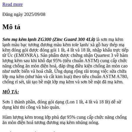
Read more
Đăng ngày 2025/09/08
Mô tả
Sơn mạ kẽm lạnh ZG300 (Zinc Guard 300 4Lít)
là sơn mạ kẽm
lạnh màu bạc tương đương màu kẽm tole lạnh/ xà gồ hay thép mạ
kẽm đóng gói được đóng gói 1 lít, 4 lít và 18 lít, nhập khẩu trực tiếp
từ Úc (EMONRA). Sản phẩm được chứng nhận Quartest 3 về hàm
lượng kẽm sau khi khô đạt 95% (tiêu chuẩn ASTM) cung cấp chức
năng chống ăn mòn điện hoá, đáp ứng điều kiện chống ăn mòn cao
như nước biển và hoá chất. Ứng dụng rộng rãi trong việc sửa chữa
lớp mạ kẽm (như hàn và cắt kim loại) theo tiêu chuẩn ASTM A780,
chống rỉ sét, tái tạo bề mặt lớp mạ kẽm và sơn bề mặt đã mạ kẽm.
MÔ TẢ:
Sơn 1 thành phần, đóng gói dạng (Lon 1 lít, 4 lít và 18 lít) dễ sử
dụng khi thi công và bảo quản.
Hàm lượng kẽm trong lớp phủ đạt 95% cung cấp chức năng chống
ăn mòn điện hoá tương đương mạ kẽm nhúng nóng.