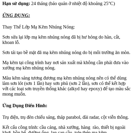
Hạn sử dụng:
24 tháng (bảo quản ở nhiệt độ khoảng 25°C)
ỨNG DỤNG:
Thay Thế Lớp Mạ Kẽm Nhúng Nóng:
Sơn sửa lại lớp mạ kẽm nhúng nóng đã bị hư hỏng do hàn, cắt,
khoan lỗ.
Sơn tái tạo bề mặt đã mạ kẽm nhúng nóng do bị môi trường ăn mòn.
Mạ kẽm tại công trình hay nơi sản xuất mà không cần phải đưa vào
xưởng mạ kẽm nhúng nóng.
Màu kẽm sáng tương đương mạ kẽm nhúng nóng nên có thể dùng
làm sơn lót (sơn 1 lần) hay sơn phủ (sơn 2 lần), sơn có thể kết hợp
với các loại sơn truyền thống khác (alkyd hay epoxy) để tạo màu sắc
mong muốn.
Ứng Dụng Điển Hình:
Trụ điện, trụ đèn chiếu sáng, tháp parabol, đài radar, cột viễn thông.
Kết cấu công trình: cầu cảng, nhà xưởng, hàng rào, thiết bị ngoài
khơi, bồn bể, đường ống, lan can cầu, tole thép mạ kẽm.