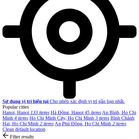
Sử dụng vị trí hiện tại
Cho phép xác định vị trí gần bạn nhất.
Popular cities
Hanoi, Hanoi
133 items
Hà Đông, Hanoi
45 items
An Bình, Ho Chi
Minh
4 items
Ho Chi Minh City, Ho Chi Minh
3 items
Bình Chánh
Hai, Ho Chi Minh
2 items
An Phú Đông, Ho Chi Minh
2 items
Clean default location
Filter results