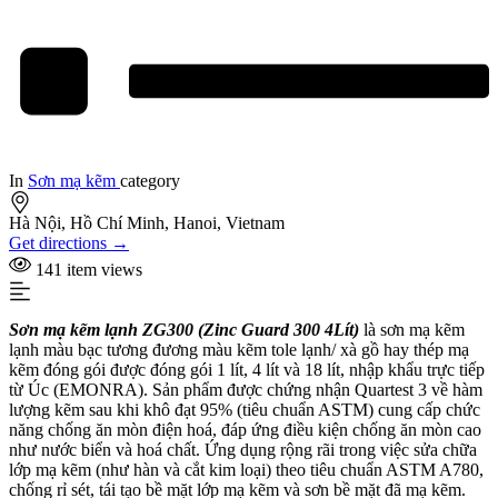
In
Sơn mạ kẽm
category
Hà Nội, Hồ Chí Minh, Hanoi, Vietnam
Get directions →
141 item views
Sơn mạ kẽm lạnh ZG300 (Zinc Guard 300 4Lít)
là sơn mạ kẽm
lạnh màu bạc tương đương màu kẽm tole lạnh/ xà gồ hay thép mạ
kẽm đóng gói được đóng gói 1 lít, 4 lít và 18 lít, nhập khẩu trực tiếp
từ Úc (EMONRA). Sản phẩm được chứng nhận Quartest 3 về hàm
lượng kẽm sau khi khô đạt 95% (tiêu chuẩn ASTM) cung cấp chức
năng chống ăn mòn điện hoá, đáp ứng điều kiện chống ăn mòn cao
như nước biển và hoá chất. Ứng dụng rộng rãi trong việc sửa chữa
lớp mạ kẽm (như hàn và cắt kim loại) theo tiêu chuẩn ASTM A780,
chống rỉ sét, tái tạo bề mặt lớp mạ kẽm và sơn bề mặt đã mạ kẽm.