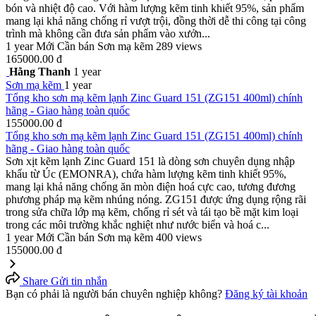
bón và nhiệt độ cao. Với hàm lượng kẽm tinh khiết 95%, sản phẩm
mang lại khả năng chống rỉ vượt trội, đồng thời dễ thi công tại công
trình mà không cần đưa sản phẩm vào xưởn...
1 year
Mới
Cần bán
Sơn mạ kẽm
289 views
165000.00 đ
Hằng Thanh
1 year
Sơn mạ kẽm
1 year
Tổng kho sơn mạ kẽm lạnh Zinc Guard 151 (ZG151 400ml) chính
hãng - Giao hàng toàn quốc
155000.00 đ
Tổng kho sơn mạ kẽm lạnh Zinc Guard 151 (ZG151 400ml) chính
hãng - Giao hàng toàn quốc
Sơn xịt kẽm lạnh Zinc Guard 151 là dòng sơn chuyên dụng nhập
khẩu từ Úc (EMONRA), chứa hàm lượng kẽm tinh khiết 95%,
mang lại khả năng chống ăn mòn điện hoá cực cao, tương đương
phương pháp mạ kẽm nhúng nóng. ZG151 được ứng dụng rộng rãi
trong sửa chữa lớp mạ kẽm, chống rỉ sét và tái tạo bề mặt kim loại
trong các môi trường khắc nghiệt như nước biển và hoá c...
1 year
Mới
Cần bán
Sơn mạ kẽm
400 views
155000.00 đ
Share
Gửi tin nhắn
Bạn có phải là người bán chuyên nghiệp không?
Đăng ký tài khoản