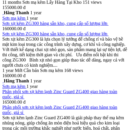
11 months
Sơn mạ kẽm
Lấy Hàng Tại Kho
151 views
155000.00 đ
Hằng Thanh
1 year
Sơn mạ kẽm
1 year
Sơn xịt kẽm ZG300 hàng sẵn kho, cung cấp số lượng lớn
160000.00 đ
Sơn xịt kẽm ZG300 hàng sẵn kho, cung cấp số lượng lớn
Sơn xịt kẽm ZG300 là lựa chọn lý tưởng để chống rỉ và bảo vệ bề
mặt kim loại trong các công trình xây dựng, cơ khí và công nghiệp.
Với thiết kế dạng chai xịt nhỏ gọn, sản phẩm mang lại sự tiện lợi, dễ
thi công, tiết kiệm thời gian và chi phí. Ưu điểm nổi bật khi thi
công ZG300 Bình xịt nhỏ gọn giúp thao tác dễ dàng, ngay cả với
người chưa có kinh nghiệm....
1 year
Mới
Cần bán
Sơn mạ kẽm
168 views
160000.00 đ
Hằng Thanh
1 year
Sơn mạ kẽm
1 year
Phân phối sơn xịt kẽm lạnh Zinc Guard ZG400 giao hàng toàn
quốc, giá sỉ
165000.00 đ
Phân phối sơn xịt kẽm lạnh Zinc Guard ZG400 giao hàng toàn
quốc, giá sỉ
Sơn xịt kẽm lạnh Zinc Guard ZG400 là giải pháp thay thế mạ kẽm
nhúng nóng, giúp chống ăn mòn điện hoá hiệu quả cho kim loại
trong các môi trường khắc nghiệt như nước biển, hoá chất, phân