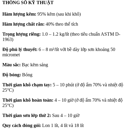
THÔNG SỐ KỸ THUẬT
Hàm lượng kẽm:
95% kẽm (sau khi khô)
Hàm lượng chất rắn:
40% theo thể tích
Trọng lượng riêng:
1.0 – 1.2 kg/lít (theo tiêu chuẩn ASTM D-
1963)
Độ phủ lý thuyết:
6 – 8 m²/lít với bề dày lớp sơn khoảng 50
micromet
Màu sắc:
Bạc kẽm sáng
Độ bóng:
Bóng
Thời gian khô chạm tay:
5 – 10 phút (ở độ ẩm 70% và nhiệt độ
25°C)
Thời gian khô hoàn toàn:
4 – 10 giờ (ở độ ẩm 70% và nhiệt độ
25°C)
Thời gian sơn lớp thứ 2:
Sau 4 – 10 giờ
Quy cách đóng gói:
Lon 1 lít, 4 lít và 18 lít