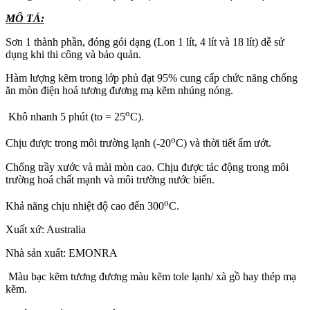
MÔ TẢ:
Sơn 1 thành phần, đóng gói dạng (Lon 1 lít, 4 lít và 18 lít) dễ sử
dụng khi thi công và bảo quản.
Hàm lượng kẽm trong lớp phủ đạt 95% cung cấp chức năng chống
ăn mòn điện hoá tương đương mạ kẽm nhúng nóng.
o
Khô nhanh 5 phút (to = 25
C).
o
Chịu được trong môi trường lạnh (-20
C) và thời tiết ẩm ướt.
Chống trầy xước và mài mòn cao. Chịu được tác động trong môi
trường hoá chất mạnh và môi trường nước biển.
o
Khả năng chịu nhiệt độ cao đến 300
C.
Xuất xứ: Australia
Nhà sản xuất: EMONRA
Màu bạc kẽm tương đương màu kẽm tole lạnh/ xà gồ hay thép mạ
kẽm.