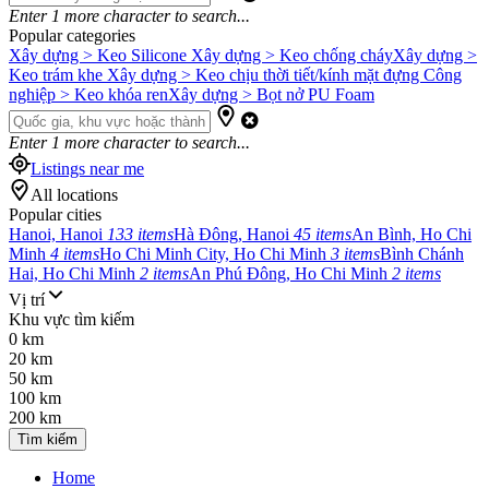
Enter
1
more character to search...
Popular categories
Xây dựng > Keo Silicone
Xây dựng > Keo chống cháy
Xây dựng >
Keo trám khe
Xây dựng > Keo chịu thời tiết/kính mặt đựng
Công
nghiệp > Keo khóa ren
Xây dựng > Bọt nở PU Foam
Enter
1
more character to search...
Listings near me
All locations
Popular cities
Hanoi, Hanoi
133 items
Hà Đông, Hanoi
45 items
An Bình, Ho Chi
Minh
4 items
Ho Chi Minh City, Ho Chi Minh
3 items
Bình Chánh
Hai, Ho Chi Minh
2 items
An Phú Đông, Ho Chi Minh
2 items
Vị trí
Khu vực tìm kiếm
0 km
20 km
50 km
100 km
200 km
Tìm kiếm
Home