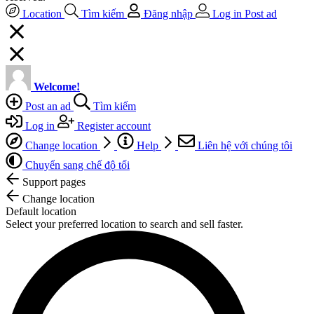
Location
Tìm kiếm
Đăng nhập
Log in
Post ad
Welcome!
Post an ad
Tìm kiếm
Log in
Register account
Change location
Help
Liên hệ với chúng tôi
Chuyển sang chế độ tối
Support pages
Change location
Default location
Select your preferred location to search and sell faster.