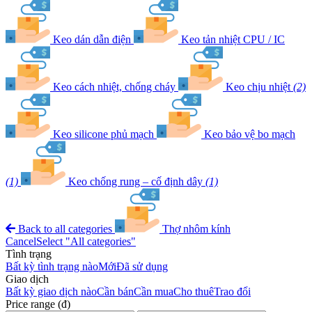
Keo dán dẫn điện
Keo tản nhiệt CPU / IC
Keo cách nhiệt, chống cháy
Keo chịu nhiệt
(2)
Keo silicone phủ mạch
Keo bảo vệ bo mạch
(1)
Keo chống rung – cố định dây
(1)
Back to all categories
Thợ nhôm kính
Cancel
Select "All categories"
Tình trạng
Bất kỳ tình trạng nào
Mới
Đã sử dụng
Giao dịch
Bất kỳ giao dịch nào
Cần bán
Cần mua
Cho thuê
Trao đổi
Price range (đ)