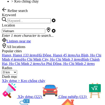
>
Keo chống cháy
Refine search
Keyword
Location
Enter
1
more character to search...
Listings near me
All locations
Popular cities
Hanoi, Hanoi
133 items
Hà Đông, Hanoi
45 items
An Bình, Ho Chi
Minh
4 items
Ho Chi Minh City, Ho Chi Minh
3 items
Bình Chánh
Hai, Ho Chi Minh
2 items
An Phú Đông, Ho Chi Minh
2 items
Radius
Danh mục
Xây dựng > Keo chống cháy
Xây dựng
(322)
Công nghiệp
(113)