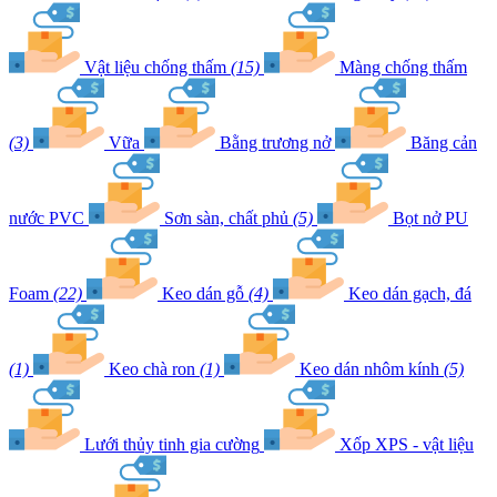
Vật liệu chống thấm
(15)
Màng chống thấm
(3)
Vữa
Bằng trương nở
Băng cản
nước PVC
Sơn sàn, chất phủ
(5)
Bọt nở PU
Foam
(22)
Keo dán gỗ
(4)
Keo dán gạch, đá
(1)
Keo chà ron
(1)
Keo dán nhôm kính
(5)
Lưới thủy tinh gia cường
Xốp XPS - vật liệu