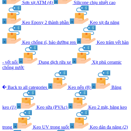
Sơn xịt ATM
(4)
Silicone chịu nhiệt cao
Keo Epoxy 2 thành phần
Keo xịt đa năng
Keo chống rỉ, bảo dưỡng ren
Keo trám vết hàn
- vết nối
Dung dịch rửa xe
Xịt phủ ceramic
chống nước
Back to all categories
Keo nến
(8)
Băng
keo
(1)
Keo sữa (PVAc)
Keo 2 mặt, băng keo
trong
Keo UV trong suốt
Keo dán đa năng
(2)