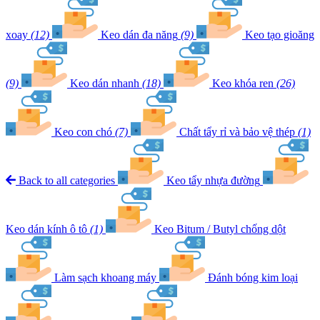
xoay
(12)
Keo dán đa năng
(9)
Keo tạo gioăng
(9)
Keo dán nhanh
(18)
Keo khóa ren
(26)
Keo con chó
(7)
Chất tẩy rỉ và bảo vệ thép
(1)
Back to all categories
Keo tẩy nhựa đường
Keo dán kính ô tô
(1)
Keo Bitum / Butyl chống dột
Làm sạch khoang máy
Đánh bóng kim loại