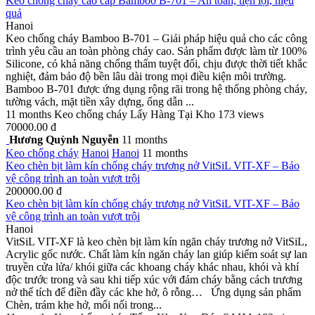
Keo chống cháy cao cấp Bamboo B-701 – An toàn, tiện lợi, hiệu
quả
Hanoi
Keo chống cháy Bamboo B-701 – Giải pháp hiệu quả cho các công
trình yêu cầu an toàn phòng cháy cao. Sản phẩm được làm từ 100%
Silicone, có khả năng chống thấm tuyệt đối, chịu được thời tiết khắc
nghiệt, đảm bảo độ bền lâu dài trong mọi điều kiện môi trường.
Bamboo B-701 được ứng dụng rộng rãi trong hệ thống phòng cháy,
tường vách, mặt tiền xây dựng, ống dẫn ...
11 months
Keo chống cháy
Lấy Hàng Tại Kho
173 views
70000.00 đ
Hương Quỳnh Nguyễn
11 months
Keo chống cháy
Hanoi
Hanoi
11 months
Keo chèn bịt làm kín chống cháy trương nở VitSiL VIT-XF – Bảo
vệ công trình an toàn vượt trội
200000.00 đ
Keo chèn bịt làm kín chống cháy trương nở VitSiL VIT-XF – Bảo
vệ công trình an toàn vượt trội
Hanoi
VitSiL VIT-XF là keo chèn bịt làm kín ngăn cháy trương nở VitSiL,
Acrylic gốc nước. Chất làm kín ngăn cháy lan giúp kiểm soát sự lan
truyền cửa lửa/ khói giữa các khoang cháy khác nhau, khói và khí
độc trước trong và sau khi tiếp xúc với đám cháy bằng cách trương
nở thế tích để điền đầy các khe hở, ô rỗng… Ứng dụng sản phẩm
Chèn, trám khe hở, mối nối trong...