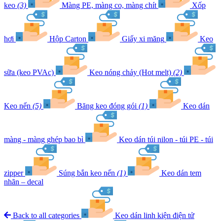
keo
(3)
Màng PE, màng co, màng chít
Xốp
hơi
Hộp Carton
Giấy xi măng
Keo
sữa (keo PVAc)
Keo nóng chảy (Hot melt)
(2)
Keo nến
(5)
Băng keo đóng gói
(1)
Keo dán
màng - màng ghép bao bì
Keo dán túi nilon - túi PE - túi
zipper
Súng bắn keo nến
(1)
Keo dán tem
nhãn – decal
Back to all categories
Keo dán linh kiện điện tử