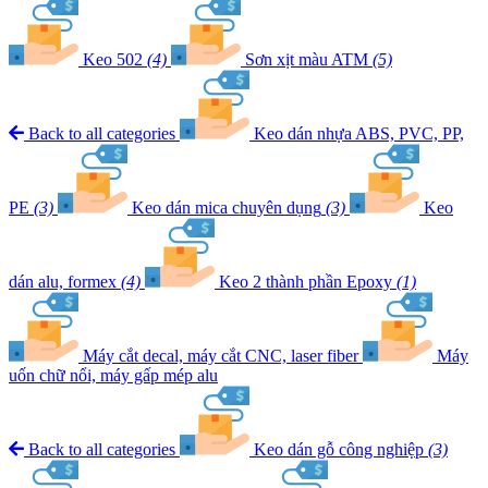
Keo 502
(4)
Sơn xịt màu ATM
(5)
Back to all categories
Keo dán nhựa ABS, PVC, PP,
PE
(3)
Keo dán mica chuyên dụng
(3)
Keo
dán alu, formex
(4)
Keo 2 thành phần Epoxy
(1)
Máy cắt decal, máy cắt CNC, laser fiber
Máy
uốn chữ nổi, máy gấp mép alu
Back to all categories
Keo dán gỗ công nghiệp
(3)