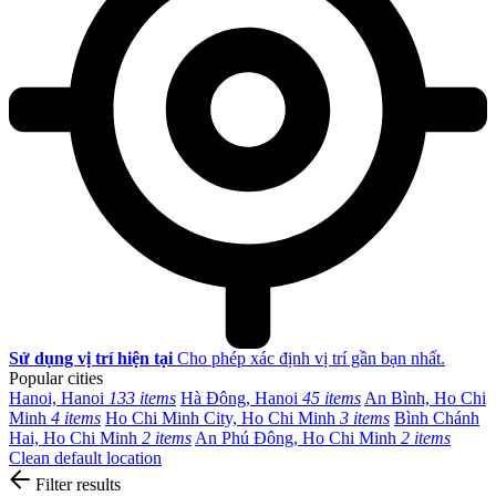
Sử dụng vị trí hiện tại
Cho phép xác định vị trí gần bạn nhất.
Popular cities
Hanoi, Hanoi
133 items
Hà Đông, Hanoi
45 items
An Bình, Ho Chi
Minh
4 items
Ho Chi Minh City, Ho Chi Minh
3 items
Bình Chánh
Hai, Ho Chi Minh
2 items
An Phú Đông, Ho Chi Minh
2 items
Clean default location
Filter results