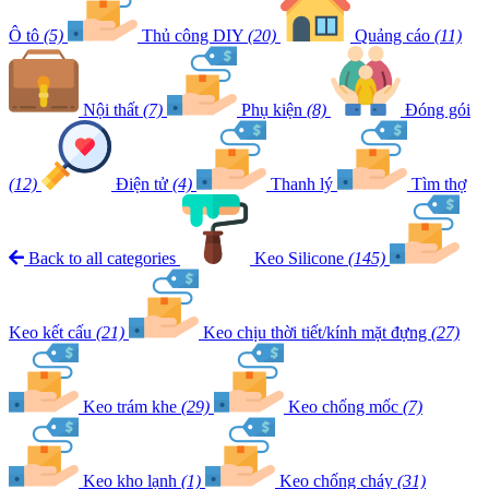
Ô tô
(5)
Thủ công DIY
(20)
Quảng cáo
(11)
Nội thất
(7)
Phụ kiện
(8)
Đóng gói
(12)
Điện tử
(4)
Thanh lý
Tìm thợ
Back to all categories
Keo Silicone
(145)
Keo kết cấu
(21)
Keo chịu thời tiết/kính mặt đựng
(27)
Keo trám khe
(29)
Keo chống mốc
(7)
Keo kho lạnh
(1)
Keo chống cháy
(31)