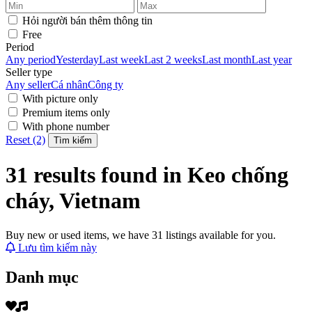
Hỏi người bán thêm thông tin
Free
Period
Any period
Yesterday
Last week
Last 2 weeks
Last month
Last year
Seller type
Any seller
Cá nhân
Công ty
With picture only
Premium items only
With phone number
Reset (2)
Tìm kiếm
31 results found in Keo chống
cháy, Vietnam
Buy new or used items, we have 31 listings available for you.
Lưu tìm kiếm này
Danh mục