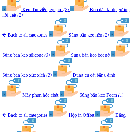
Keo dán viền, ép góc
(2)
Keo dán kính, gương
nội thất
(2)
Back to all categories
Súng bắn keo nến
(2)
Súng bắn keo silicone
(3)
Súng bắn keo bọt nở
Súng bắn keo xúc xích
(2)
Dụng cụ cắt băng dính
Máy phun hóa chất
Súng bắn keo Foam
(1)
Back to all categories
Hộp in Offset
Băng