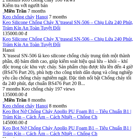
Kiểm tra với người bán
Miền Trần
7 months
Keo chống cháy
Hanoi
7 months
Keo Silicone Chống Cháy X’traseal SN-506 – Chịu Lửa 240 Phút,
Trám Kín An Toàn Tuyệt Đối
135000.00 đ
Keo Silicone Chống Cháy X’traseal SN-506 – Chịu Lửa 240 Phút,
Trám Kín An Toàn Tuyệt Đối
Hanoi
X’traseal SN-506 là keo silicone chống cháy trung tính một thành
phần, độ bám dính cao, giúp kiểm soát hiệu quả lửa – khói – khí
độc trong các khu vực cháy. Sản phẩm chịu được lửa lên đến 4 giờ
(BS476 Part 20), phù hợp cho công trình dân dụng và công nghiệp
yêu cầu chống cháy nghiêm ngặt. Đặc tính nổi bật Chống cháy tối
đa 240 phút, đạt chuẩn BS476 Part 20 B...
7 months
Keo chống cháy
197 views
135000.00 đ
Miền Trần
8 months
Keo chống cháy
Hanoi
8 months
Keo Bọt Nở Chống Cháy Apollo PU Foam B1 – Tiêu Chuẩn B1 |
Trám Kín – Cách Âm – Cách Nhiệt – Chống Ch
145000.00 đ
Keo Bọt Nở Chống Cháy Apollo PU Foam B1 – Tiêu Chuẩn B1 |
Trám Kín – Cách Âm – Cách Nhiệt – Chống Ch