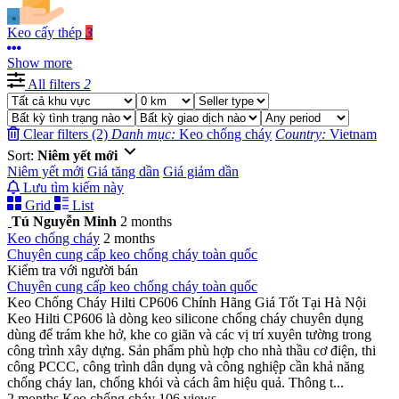
Keo cấy thép
3
Show more
All filters
2
Clear filters (2)
Danh mục:
Keo chống cháy
Country:
Vietnam
Sort:
Niêm yết mới
Niêm yết mới
Giá tăng dần
Giá giảm dần
Lưu tìm kiếm này
Grid
List
Tú Nguyễn Minh
2 months
Keo chống cháy
2 months
Chuyên cung cấp keo chống cháy toàn quốc
Kiểm tra với người bán
Chuyên cung cấp keo chống cháy toàn quốc
Keo Chống Cháy Hilti CP606 Chính Hãng Giá Tốt Tại Hà Nội
Keo Hilti CP606 là dòng keo silicone chống cháy chuyên dụng
dùng để trám khe hở, khe co giãn và các vị trí xuyên tường trong
công trình xây dựng. Sản phẩm phù hợp cho nhà thầu cơ điện, thi
công PCCC, công trình dân dụng và công nghiệp cần khả năng
chống cháy lan, chống khói và cách âm hiệu quả. Thông t...
2 months
Keo chống cháy
106 views