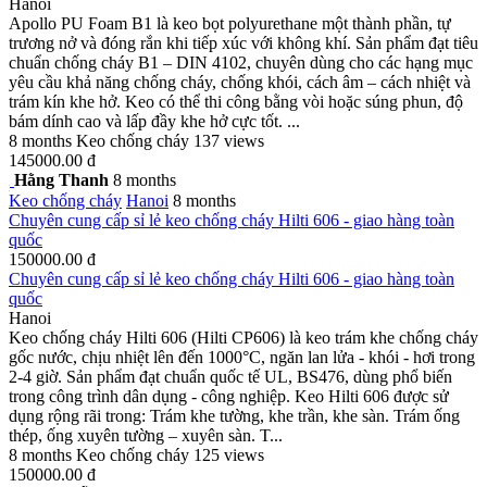
Hanoi
Apollo PU Foam B1 là keo bọt polyurethane một thành phần, tự
trương nở và đóng rắn khi tiếp xúc với không khí. Sản phẩm đạt tiêu
chuẩn chống cháy B1 – DIN 4102, chuyên dùng cho các hạng mục
yêu cầu khả năng chống cháy, chống khói, cách âm – cách nhiệt và
trám kín khe hở. Keo có thể thi công bằng vòi hoặc súng phun, độ
bám dính cao và lấp đầy khe hở cực tốt. ...
8 months
Keo chống cháy
137 views
145000.00 đ
Hằng Thanh
8 months
Keo chống cháy
Hanoi
8 months
Chuyên cung cấp sỉ lẻ keo chống cháy Hilti 606 - giao hàng toàn
quốc
150000.00 đ
Chuyên cung cấp sỉ lẻ keo chống cháy Hilti 606 - giao hàng toàn
quốc
Hanoi
Keo chống cháy Hilti 606 (Hilti CP606) là keo trám khe chống cháy
gốc nước, chịu nhiệt lên đến 1000°C, ngăn lan lửa - khói - hơi trong
2-4 giờ. Sản phẩm đạt chuẩn quốc tế UL, BS476, dùng phổ biến
trong công trình dân dụng - công nghiệp. Keo Hilti 606 được sử
dụng rộng rãi trong: Trám khe tường, khe trần, khe sàn. Trám ống
thép, ống xuyên tường – xuyên sàn. T...
8 months
Keo chống cháy
125 views
150000.00 đ