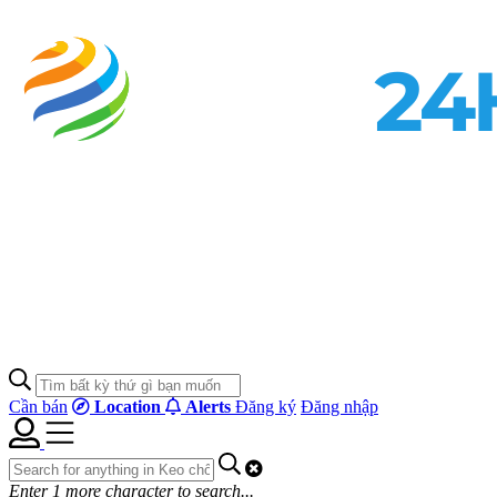
Cần bán
Location
Alerts
Đăng ký
Đăng nhập
Enter
1
more character to search...