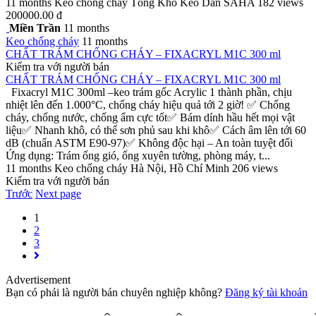
11 months
Keo chống cháy
Tổng Kho Keo Dán SAHA
182 views
200000.00 đ
Miền Trần
11 months
Keo chống cháy
11 months
CHẤT TRÁM CHỐNG CHÁY – FIXACRYL M1C 300 ml
Kiểm tra với người bán
CHẤT TRÁM CHỐNG CHÁY – FIXACRYL M1C 300 ml
Fixacryl M1C 300ml –keo trám gốc Acrylic 1 thành phần, chịu
nhiệt lên đến 1.000°C, chống cháy hiệu quả tới 2 giờ! ✅ Chống
cháy, chống nước, chống ẩm cực tốt✅ Bám dính hầu hết mọi vật
liệu✅ Nhanh khô, có thể sơn phủ sau khi khô✅ Cách âm lên tới 60
dB (chuẩn ASTM E90-97)✅ Không độc hại – An toàn tuyệt đối
Ứng dụng: Trám ống gió, ống xuyên tường, phòng máy, t...
11 months
Keo chống cháy
Hà Nội, Hồ Chí Minh
206 views
Kiểm tra với người bán
Trước
Next page
1
2
3
Advertisement
Bạn có phải là người bán chuyên nghiệp không?
Đăng ký tài khoản