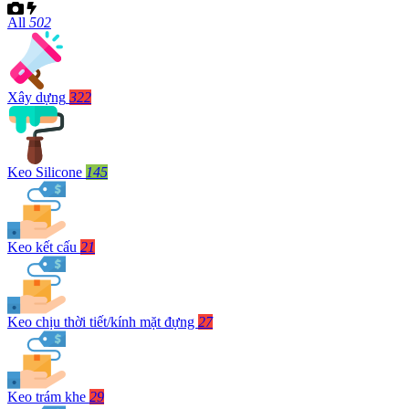
All
502
Xây dựng
322
Keo Silicone
145
Keo kết cấu
21
Keo chịu thời tiết/kính mặt đựng
27
Keo trám khe
29