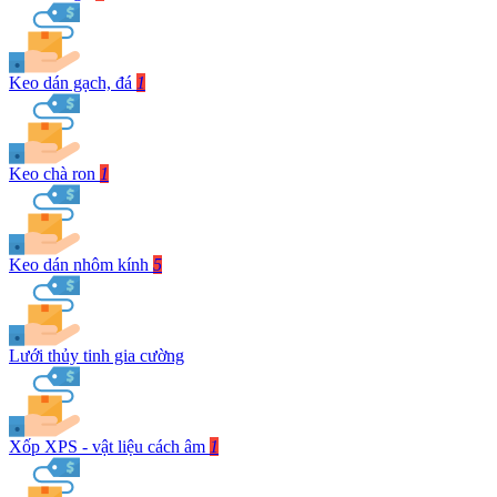
Keo dán gạch, đá
1
Keo chà ron
1
Keo dán nhôm kính
5
Lưới thủy tinh gia cường
Xốp XPS - vật liệu cách âm
1