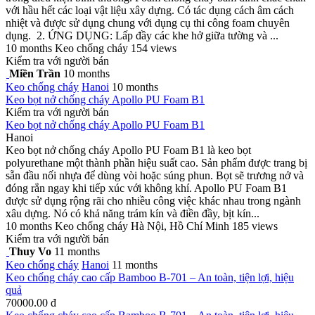
với hầu hết các loại vật liệu xây dựng. Có tác dụng cách âm cách
nhiệt và được sử dụng chung với dụng cụ thi công foam chuyên
dụng. 2. ỨNG DỤNG: Lấp đầy các khe hở giữa tường và ...
10 months
Keo chống cháy
154 views
Kiểm tra với người bán
Miền Trần
10 months
Keo chống cháy
Hanoi
10 months
Keo bọt nở chống cháy Apollo PU Foam B1
Kiểm tra với người bán
Keo bọt nở chống cháy Apollo PU Foam B1
Hanoi
Keo bọt nở chống cháy Apollo PU Foam B1 là keo bọt
polyurethane một thành phần hiệu suất cao. Sản phẩm được trang bị
sẵn đầu nối nhựa để dùng vòi hoặc súng phun. Bọt sẽ trương nở và
đóng rắn ngay khi tiếp xúc với không khí. Apollo PU Foam B1
được sử dụng rộng rãi cho nhiều công việc khác nhau trong ngành
xâu dựng. Nó có khả năng trám kín và điền đầy, bịt kín...
10 months
Keo chống cháy
Hà Nội, Hồ Chí Minh
185 views
Kiểm tra với người bán
Thuy Vo
11 months
Keo chống cháy
Hanoi
11 months
Keo chống cháy cao cấp Bamboo B-701 – An toàn, tiện lợi, hiệu
quả
70000.00 đ