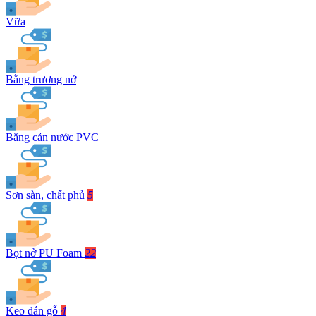
Vữa
Bằng trương nở
Băng cản nước PVC
Sơn sàn, chất phủ
5
Bọt nở PU Foam
22
Keo dán gỗ
4