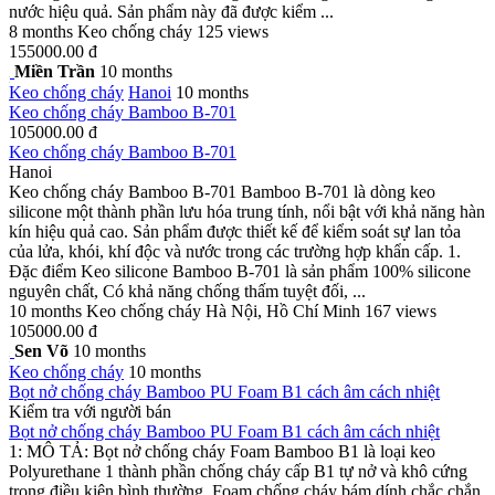
nước hiệu quả. Sản phẩm này đã được kiểm ...
8 months
Keo chống cháy
125 views
155000.00 đ
Miền Trần
10 months
Keo chống cháy
Hanoi
10 months
Keo chống cháy Bamboo B-701
105000.00 đ
Keo chống cháy Bamboo B-701
Hanoi
Keo chống cháy Bamboo B-701 Bamboo B-701 là dòng keo
silicone một thành phần lưu hóa trung tính, nổi bật với khả năng hàn
kín hiệu quả cao. Sản phẩm được thiết kế để kiểm soát sự lan tỏa
của lửa, khói, khí độc và nước trong các trường hợp khẩn cấp. 1.
Đặc điểm Keo silicone Bamboo B-701 là sản phẩm 100% silicone
nguyên chất, Có khả năng chống thấm tuyệt đối, ...
10 months
Keo chống cháy
Hà Nội, Hồ Chí Minh
167 views
105000.00 đ
Sen Võ
10 months
Keo chống cháy
10 months
Bọt nở chống cháy Bamboo PU Foam B1 cách âm cách nhiệt
Kiểm tra với người bán
Bọt nở chống cháy Bamboo PU Foam B1 cách âm cách nhiệt
1: MÔ TẢ: Bọt nở chống cháy Foam Bamboo B1 là loại keo
Polyurethane 1 thành phần chống cháy cấp B1 tự nở và khô cứng
trong điều kiện bình thường. Foam chống cháy bám dính chắc chắn