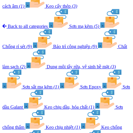
cách âm
(1)
Keo cấy thép
(3)
Back to all categories
Sơn mạ kẽm
(5)
Chống rỉ sét
(9)
Bảo trì công nghiệp
(9)
Chất
làm sạch
(2)
Dung môi tẩy rửa, vệ sinh bề mặt
(3)
Sơn sắt mạ kẽm
(1)
Sơn Epoxy
Sơn
dầu Galant
Keo chịu dầu, hóa chất
(1)
Sơn
chống thấm
Keo chịu nhiệt
(1)
Keo chống