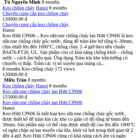
Tú Nguyễn Minh
8 months
Keo chống cháy
Hanoi
8 months
Chuyên cung cấp keo chống cháy
120000.00 đ
Chuyên cung cấp keo chống cháy
Hanoi
Keo Hilti CP606 – Keo silicone chống cháy lan Hilti CP606 là keo
silicone chống cháy gốc nước, dùng để trám khe hở rộng 6–30mm,
chịu nhiệt lên đến 1000°C, chống cháy 2–4 giờ theo tiêu chuẩn
BS476-PT20, UL. Sản phẩm còn có khả năng chống khói – chống
nước – cách âm hiệu quả. Ứng dụng Trám kín khe trần/tường có
chuyển vị thấp. Trám các vị trí xuyên qua máng cá...
8 months
Keo chống cháy
172 views
120000.00 đ
Miền Trần
8 months
Keo chống cháy
Hanoi
8 months
Keo silicone chống cháy lan Hilti CP606
155000.00 đ
Keo silicone chống cháy lan Hilti CP606
Hanoi
Keo Hilti CP606 là một loại keo silicone chống cháy gốc nước,
được thiết kế để trám kín các khe co giãn có độ rộng từ 6mm đến
30mm. Sản phẩm này có thể chịu được nhiệt độ cao lên đến 1000°C
và ngăn chặn sự lan truyền của lửa, khói và hơi trong thời gian từ 2
đến 4 giờ. Keo Hilti CP606 cũng có khả năng cách âm và ngăn