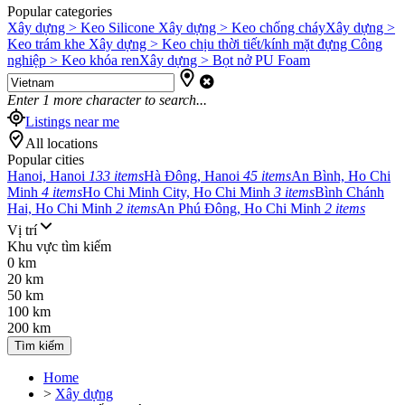
Popular categories
Xây dựng > Keo Silicone
Xây dựng > Keo chống cháy
Xây dựng >
Keo trám khe
Xây dựng > Keo chịu thời tiết/kính mặt đựng
Công
nghiệp > Keo khóa ren
Xây dựng > Bọt nở PU Foam
Enter
1
more character to search...
Listings near me
All locations
Popular cities
Hanoi, Hanoi
133 items
Hà Đông, Hanoi
45 items
An Bình, Ho Chi
Minh
4 items
Ho Chi Minh City, Ho Chi Minh
3 items
Bình Chánh
Hai, Ho Chi Minh
2 items
An Phú Đông, Ho Chi Minh
2 items
Vị trí
Khu vực tìm kiếm
0 km
20 km
50 km
100 km
200 km
Tìm kiếm
Home
>
Xây dựng