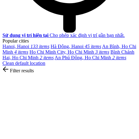
Sử dụng vị trí hiện tại
Cho phép xác định vị trí gần bạn nhất.
Popular cities
Hanoi, Hanoi
133 items
Hà Đông, Hanoi
45 items
An Bình, Ho Chi
Minh
4 items
Ho Chi Minh City, Ho Chi Minh
3 items
Bình Chánh
Hai, Ho Chi Minh
2 items
An Phú Đông, Ho Chi Minh
2 items
Clean default location
Filter results