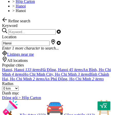
>
Hộp Carton
>
Hanoi
>
Hanoi
Refine search
Keyword
Location
Enter
1
more character to search...
Listings near me
All locations
Popular cities
Hanoi, Hanoi
133 items
Hà Đông, Hanoi
45 items
An Bình, Ho Chi
Minh
4 items
Ho Chi Minh City, Ho Chi Minh
3 items
Bình Chánh
Hai, Ho Chi Minh
2 items
An Phú Đông, Ho Chi Minh
2 items
Radius
Danh mục
Đóng gói > Hộp Carton