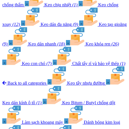
chống thấm
Keo chịu nhiệt
(1)
Keo chống
xoay
(12)
Keo dán đa năng
(9)
Keo tạo gioăng
(9)
Keo dán nhanh
(18)
Keo khóa ren
(26)
Keo con chó
(7)
Chất tẩy rỉ và bảo vệ thép
(1)
Back to all categories
Keo tẩy nhựa đường
Keo dán kính ô tô
(1)
Keo Bitum / Butyl chống dột
Làm sạch khoang máy
Đánh bóng kim loại