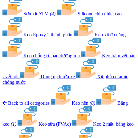
Sơn xịt ATM
(4)
Silicone chịu nhiệt cao
Keo Epoxy 2 thành phần
Keo xịt đa năng
Keo chống rỉ, bảo dưỡng ren
Keo trám vết hàn
- vết nối
Dung dịch rửa xe
Xịt phủ ceramic
chống nước
Back to all categories
Keo nến
(8)
Băng
keo
(1)
Keo sữa (PVAc)
Keo 2 mặt, băng keo