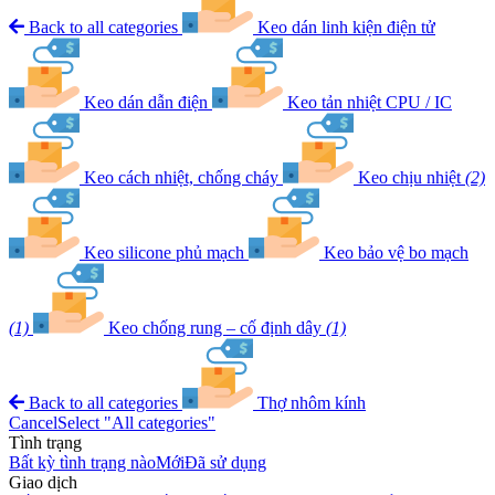
Back to all categories
Keo dán linh kiện điện tử
Keo dán dẫn điện
Keo tản nhiệt CPU / IC
Keo cách nhiệt, chống cháy
Keo chịu nhiệt
(2)
Keo silicone phủ mạch
Keo bảo vệ bo mạch
(1)
Keo chống rung – cố định dây
(1)
Back to all categories
Thợ nhôm kính
Cancel
Select "All categories"
Tình trạng
Bất kỳ tình trạng nào
Mới
Đã sử dụng
Giao dịch