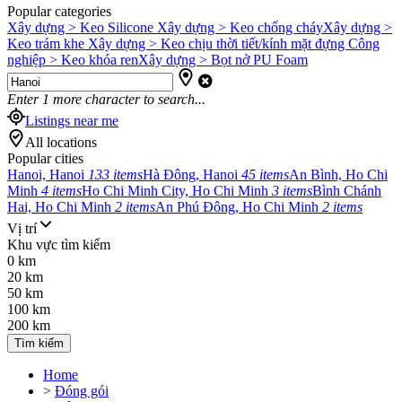
Popular categories
Xây dựng > Keo Silicone
Xây dựng > Keo chống cháy
Xây dựng >
Keo trám khe
Xây dựng > Keo chịu thời tiết/kính mặt đựng
Công
nghiệp > Keo khóa ren
Xây dựng > Bọt nở PU Foam
Enter
1
more character to search...
Listings near me
All locations
Popular cities
Hanoi, Hanoi
133 items
Hà Đông, Hanoi
45 items
An Bình, Ho Chi
Minh
4 items
Ho Chi Minh City, Ho Chi Minh
3 items
Bình Chánh
Hai, Ho Chi Minh
2 items
An Phú Đông, Ho Chi Minh
2 items
Vị trí
Khu vực tìm kiếm
0 km
20 km
50 km
100 km
200 km
Tìm kiếm
Home
>
Đóng gói