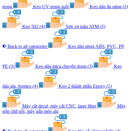
trong
Keo UV trong suốt
Keo dán đa năng
(2)
Keo 502
(4)
Sơn xịt màu ATM
(5)
Back to all categories
Keo dán nhựa ABS, PVC, PP,
PE
(3)
Keo dán mica chuyên dụng
(3)
Keo
dán alu, formex
(4)
Keo 2 thành phần Epoxy
(1)
Máy cắt decal, máy cắt CNC, laser fiber
Máy
uốn chữ nổi, máy gấp mép alu