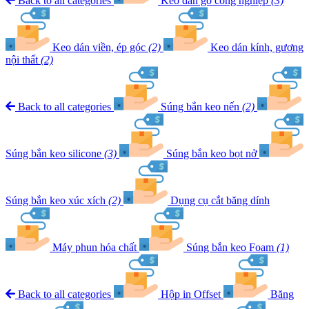
Back to all categories
Keo dán gỗ công nghiệp
(3)
Keo dán viền, ép góc
(2)
Keo dán kính, gương
nội thất
(2)
Back to all categories
Súng bắn keo nến
(2)
Súng bắn keo silicone
(3)
Súng bắn keo bọt nở
Súng bắn keo xúc xích
(2)
Dụng cụ cắt băng dính
Máy phun hóa chất
Súng bắn keo Foam
(1)
Back to all categories
Hộp in Offset
Băng