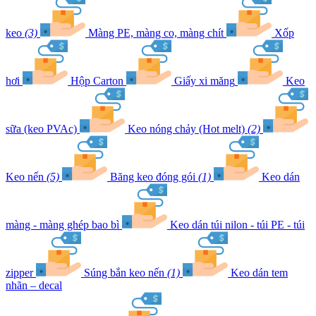
keo
(3)
Màng PE, màng co, màng chít
Xốp
hơi
Hộp Carton
Giấy xi măng
Keo
sữa (keo PVAc)
Keo nóng chảy (Hot melt)
(2)
Keo nến
(5)
Băng keo đóng gói
(1)
Keo dán
màng - màng ghép bao bì
Keo dán túi nilon - túi PE - túi
zipper
Súng bắn keo nến
(1)
Keo dán tem
nhãn – decal