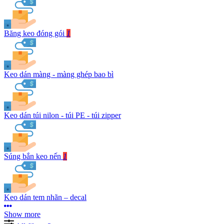
Băng keo đóng gói
1
Keo dán màng - màng ghép bao bì
Keo dán túi nilon - túi PE - túi zipper
Súng bắn keo nến
1
Keo dán tem nhãn – decal
Show more