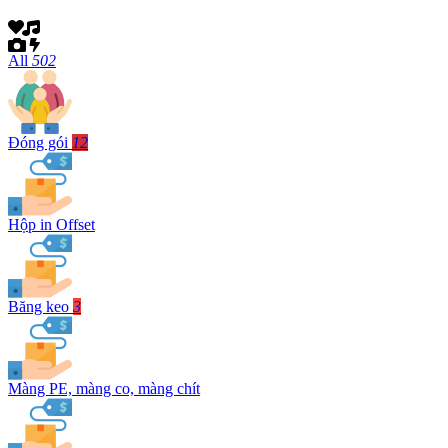
All
502
Đóng gói
12
Hộp in Offset
Băng keo
3
Màng PE, màng co, màng chít