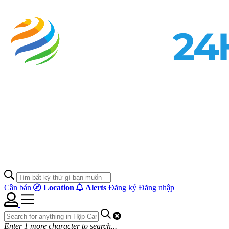
Cần bán
Location
Alerts
Đăng ký
Đăng nhập
Enter
1
more character to search...