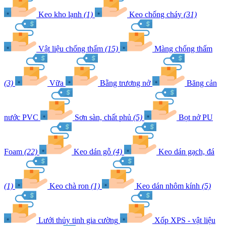
Keo kho lạnh
(1)
Keo chống cháy
(31)
Vật liệu chống thấm
(15)
Màng chống thấm
(3)
Vữa
Bằng trương nở
Băng cản
nước PVC
Sơn sàn, chất phủ
(5)
Bọt nở PU
Foam
(22)
Keo dán gỗ
(4)
Keo dán gạch, đá
(1)
Keo chà ron
(1)
Keo dán nhôm kính
(5)
Lưới thủy tinh gia cường
Xốp XPS - vật liệu