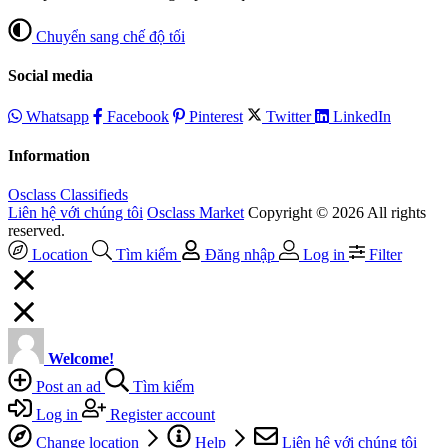
Chuyển sang chế độ tối
Social media
Whatsapp
Facebook
Pinterest
Twitter
LinkedIn
Information
Osclass Classifieds
Liên hệ với chúng tôi
Osclass Market
Copyright © 2026 All rights
reserved.
Location
Tìm kiếm
Đăng nhập
Log in
Filter
Welcome!
Post an ad
Tìm kiếm
Log in
Register account
Change location
Help
Liên hệ với chúng tôi