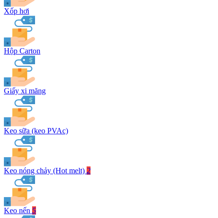
Xốp hơi
Hộp Carton
Giấy xi măng
Keo sữa (keo PVAc)
Keo nóng chảy (Hot melt)
2
Keo nến
5