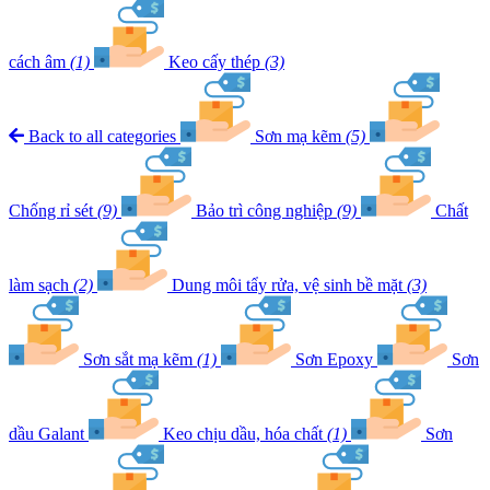
cách âm
(1)
Keo cấy thép
(3)
Back to all categories
Sơn mạ kẽm
(5)
Chống rỉ sét
(9)
Bảo trì công nghiệp
(9)
Chất
làm sạch
(2)
Dung môi tẩy rửa, vệ sinh bề mặt
(3)
Sơn sắt mạ kẽm
(1)
Sơn Epoxy
Sơn
dầu Galant
Keo chịu dầu, hóa chất
(1)
Sơn