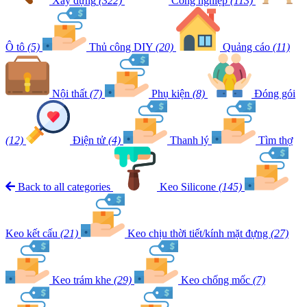
Xây dựng
(322)
Công nghiệp
(113)
Ô tô
(5)
Thủ công DIY
(20)
Quảng cáo
(11)
Nội thất
(7)
Phụ kiện
(8)
Đóng gói
(12)
Điện tử
(4)
Thanh lý
Tìm thợ
Back to all categories
Keo Silicone
(145)
Keo kết cấu
(21)
Keo chịu thời tiết/kính mặt đựng
(27)
Keo trám khe
(29)
Keo chống mốc
(7)