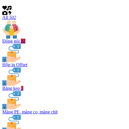
All
502
Đóng gói
12
Hộp in Offset
Băng keo
3
Màng PE, màng co, màng chít