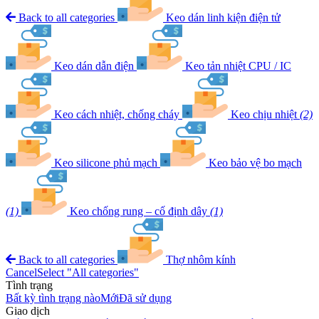
Back to all categories
Keo dán linh kiện điện tử
Keo dán dẫn điện
Keo tản nhiệt CPU / IC
Keo cách nhiệt, chống cháy
Keo chịu nhiệt
(2)
Keo silicone phủ mạch
Keo bảo vệ bo mạch
(1)
Keo chống rung – cố định dây
(1)
Back to all categories
Thợ nhôm kính
Cancel
Select "All categories"
Tình trạng
Bất kỳ tình trạng nào
Mới
Đã sử dụng
Giao dịch