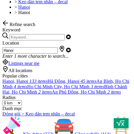
>
Keo dán tem nhãn – decal
>
Hanoi
>
Hanoi
Refine search
Keyword
Location
Enter
1
more character to search...
Listings near me
All locations
Popular cities
Hanoi, Hanoi
133 items
Hà Đông, Hanoi
45 items
An Bình, Ho Chi
Minh
4 items
Ho Chi Minh City, Ho Chi Minh
3 items
Bình Chánh
Hai, Ho Chi Minh
2 items
An Phú Đông, Ho Chi Minh
2 items
Radius
Danh mục
Đóng gói > Keo dán tem nhãn – decal