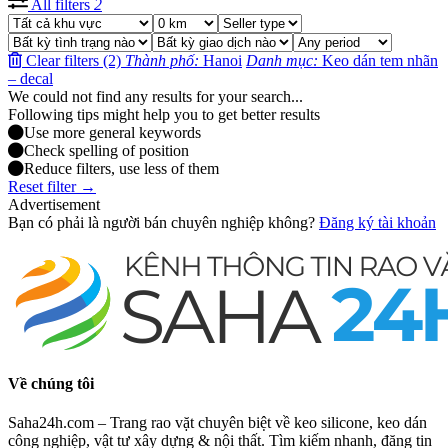
All filters
2
Clear filters (2)
Thành phố:
Hanoi
Danh mục:
Keo dán tem nhãn
– decal
We could not find any results for your search...
Following tips might help you to get better results
Use more general keywords
Check spelling of position
Reduce filters, use less of them
Reset filter →
Advertisement
Bạn có phải là người bán chuyên nghiệp không?
Đăng ký tài khoản
Về chúng tôi
Saha24h.com – Trang rao vặt chuyên biệt về keo silicone, keo dán
công nghiệp, vật tư xây dựng & nội thất. Tìm kiếm nhanh, đăng tin