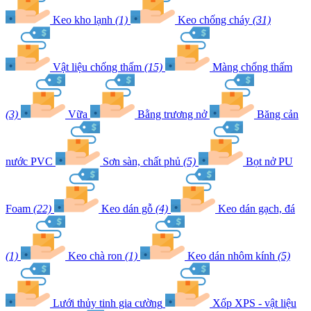
Keo kho lạnh
(1)
Keo chống cháy
(31)
Vật liệu chống thấm
(15)
Màng chống thấm
(3)
Vữa
Bằng trương nở
Băng cản
nước PVC
Sơn sàn, chất phủ
(5)
Bọt nở PU
Foam
(22)
Keo dán gỗ
(4)
Keo dán gạch, đá
(1)
Keo chà ron
(1)
Keo dán nhôm kính
(5)
Lưới thủy tinh gia cường
Xốp XPS - vật liệu