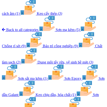
cách âm
(1)
Keo cấy thép
(3)
Back to all categories
Sơn mạ kẽm
(5)
Chống rỉ sét
(9)
Bảo trì công nghiệp
(9)
Chất
làm sạch
(2)
Dung môi tẩy rửa, vệ sinh bề mặt
(3)
Sơn sắt mạ kẽm
(1)
Sơn Epoxy
Sơn
dầu Galant
Keo chịu dầu, hóa chất
(1)
Sơn