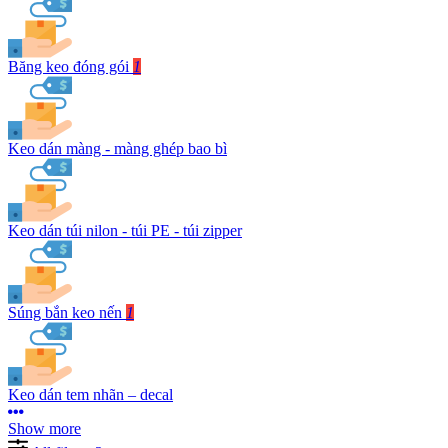
Băng keo đóng gói
1
Keo dán màng - màng ghép bao bì
Keo dán túi nilon - túi PE - túi zipper
Súng bắn keo nến
1
Keo dán tem nhãn – decal
Show more