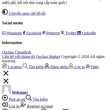
miễn phí, kết nối nhà cung cấp toàn quốc!
Chuyển sang chế độ tối
Social media
Whatsapp
Facebook
Pinterest
Twitter
LinkedIn
Information
Osclass Classifieds
Liên hệ với chúng tôi
Osclass Market
Copyright © 2026 All rights
reserved.
Location
Tìm kiếm
Đăng nhập
Log in
Filter
Welcome!
Post an ad
Tìm kiếm
Log in
Register account