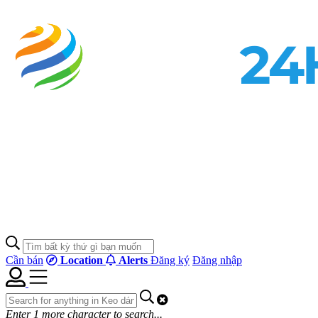
Cần bán
Location
Alerts
Đăng ký
Đăng nhập
Enter
1
more character to search...