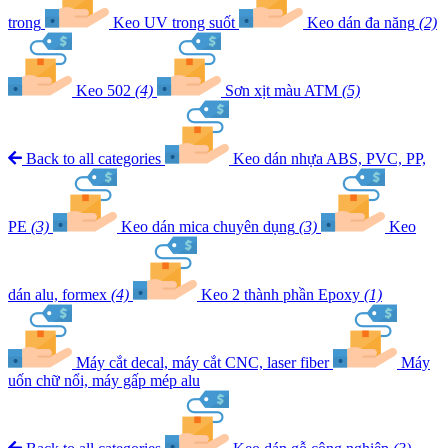
trong
Keo UV trong suốt
Keo dán đa năng
(2)
Keo 502
(4)
Sơn xịt màu ATM
(5)
Back to all categories
Keo dán nhựa ABS, PVC, PP,
PE
(3)
Keo dán mica chuyên dụng
(3)
Keo
dán alu, formex
(4)
Keo 2 thành phần Epoxy
(1)
Máy cắt decal, máy cắt CNC, laser fiber
Máy
uốn chữ nổi, máy gấp mép alu