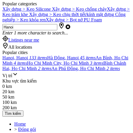
Popular categories
Xây dựng > Keo Silicone
Xây dựng > Keo chống cháy
Xây dựng >
Keo trám khe
Xây dựng > Keo chịu thời tiết/kính mặt đựng
Công
nghiệp > Keo khóa ren
Xây dựng > Bọt nở PU Foam
Enter
1
more character to search...
Listings near me
All locations
Popular cities
Hanoi, Hanoi
133 items
Hà Đông, Hanoi
45 items
An Bình, Ho Chi
Minh
4 items
Ho Chi Minh City, Ho Chi Minh
3 items
Bình Chánh
Hai, Ho Chi Minh
2 items
An Phú Đông, Ho Chi Minh
2 items
Vị trí
Khu vực tìm kiếm
0 km
20 km
50 km
100 km
200 km
Tìm kiếm
Home
>
Đóng gói