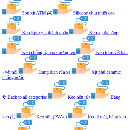
Sơn xịt ATM
(4)
Silicone chịu nhiệt cao
Keo Epoxy 2 thành phần
Keo xịt đa năng
Keo chống rỉ, bảo dưỡng ren
Keo trám vết hàn
- vết nối
Dung dịch rửa xe
Xịt phủ ceramic
chống nước
Back to all categories
Keo nến
(8)
Băng
keo
(1)
Keo sữa (PVAc)
Keo 2 mặt, băng keo