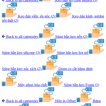
Back to all categories
Keo dán gỗ công nghiệp
(3)
Keo dán viền, ép góc
(2)
Keo dán kính, gương
nội thất
(2)
Back to all categories
Súng bắn keo nến
(2)
Súng bắn keo silicone
(3)
Súng bắn keo bọt nở
Súng bắn keo xúc xích
(2)
Dụng cụ cắt băng dính
Máy phun hóa chất
Súng bắn keo Foam
(1)
Back to all categories
Hộp in Offset
Băng