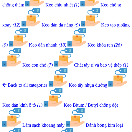
chống thấm
Keo chịu nhiệt
(1)
Keo chống
xoay
(12)
Keo dán đa năng
(9)
Keo tạo gioăng
(9)
Keo dán nhanh
(18)
Keo khóa ren
(26)
Keo con chó
(7)
Chất tẩy rỉ và bảo vệ thép
(1)
Back to all categories
Keo tẩy nhựa đường
Keo dán kính ô tô
(1)
Keo Bitum / Butyl chống dột
Làm sạch khoang máy
Đánh bóng kim loại