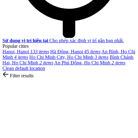
Sử dụng vị trí hiện tại
Cho phép xác định vị trí gần bạn nhất.
Popular cities
Hanoi, Hanoi
133 items
Hà Đông, Hanoi
45 items
An Bình, Ho Chi
Minh
4 items
Ho Chi Minh City, Ho Chi Minh
3 items
Bình Chánh
Hai, Ho Chi Minh
2 items
An Phú Đông, Ho Chi Minh
2 items
Clean default location
Filter results