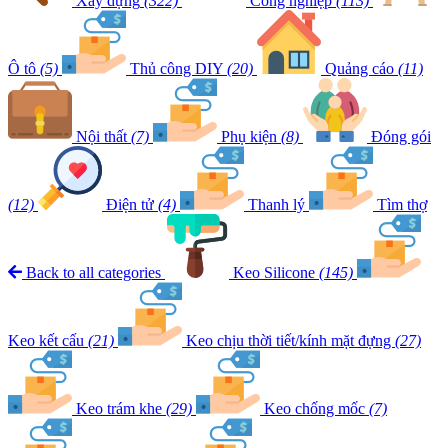
Xây dựng
(322)
Công nghiệp
(113)
Ô tô
(5)
Thủ công DIY
(20)
Quảng cáo
(11)
Nội thất
(7)
Phụ kiện
(8)
Đóng gói
(12)
Điện tử
(4)
Thanh lý
Tìm thợ
Back to all categories
Keo Silicone
(145)
Keo kết cấu
(21)
Keo chịu thời tiết/kính mặt đựng
(27)
Keo trám khe
(29)
Keo chống mốc
(7)