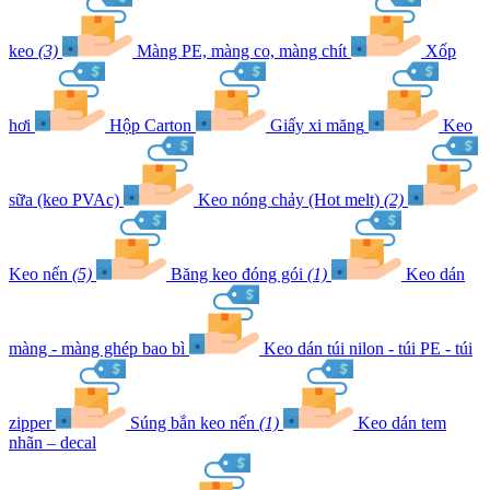
keo
(3)
Màng PE, màng co, màng chít
Xốp
hơi
Hộp Carton
Giấy xi măng
Keo
sữa (keo PVAc)
Keo nóng chảy (Hot melt)
(2)
Keo nến
(5)
Băng keo đóng gói
(1)
Keo dán
màng - màng ghép bao bì
Keo dán túi nilon - túi PE - túi
zipper
Súng bắn keo nến
(1)
Keo dán tem
nhãn – decal