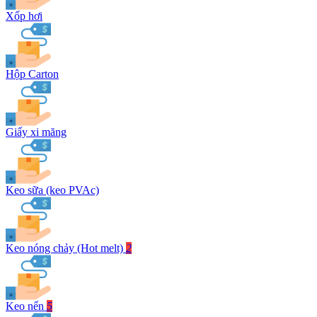
Xốp hơi
Hộp Carton
Giấy xi măng
Keo sữa (keo PVAc)
Keo nóng chảy (Hot melt)
2
Keo nến
5