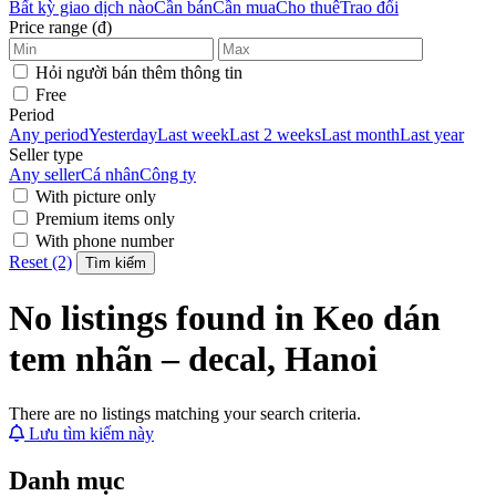
Bất kỳ giao dịch nào
Cần bán
Cần mua
Cho thuê
Trao đổi
Price range (đ)
Hỏi người bán thêm thông tin
Free
Period
Any period
Yesterday
Last week
Last 2 weeks
Last month
Last year
Seller type
Any seller
Cá nhân
Công ty
With picture only
Premium items only
With phone number
Reset (2)
Tìm kiếm
No listings found in Keo dán
tem nhãn – decal, Hanoi
There are no listings matching your search criteria.
Lưu tìm kiếm này
Danh mục