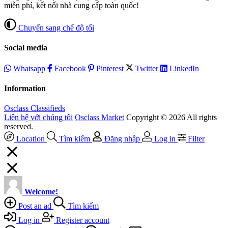
miễn phí, kết nối nhà cung cấp toàn quốc!
Chuyển sang chế độ tối
Social media
Whatsapp
Facebook
Pinterest
Twitter
LinkedIn
Information
Osclass Classifieds
Liên hệ với chúng tôi
Osclass Market
Copyright © 2026 All rights
reserved.
Location
Tìm kiếm
Đăng nhập
Log in
Filter
Welcome!
Post an ad
Tìm kiếm
Log in
Register account