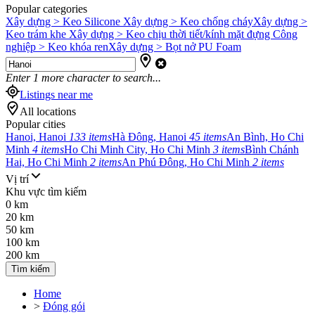
Popular categories
Xây dựng > Keo Silicone
Xây dựng > Keo chống cháy
Xây dựng >
Keo trám khe
Xây dựng > Keo chịu thời tiết/kính mặt đựng
Công
nghiệp > Keo khóa ren
Xây dựng > Bọt nở PU Foam
Enter
1
more character to search...
Listings near me
All locations
Popular cities
Hanoi, Hanoi
133 items
Hà Đông, Hanoi
45 items
An Bình, Ho Chi
Minh
4 items
Ho Chi Minh City, Ho Chi Minh
3 items
Bình Chánh
Hai, Ho Chi Minh
2 items
An Phú Đông, Ho Chi Minh
2 items
Vị trí
Khu vực tìm kiếm
0 km
20 km
50 km
100 km
200 km
Tìm kiếm
Home
>
Đóng gói