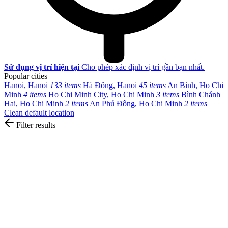
Sử dụng vị trí hiện tại
Cho phép xác định vị trí gần bạn nhất.
Popular cities
Hanoi, Hanoi
133 items
Hà Đông, Hanoi
45 items
An Bình, Ho Chi
Minh
4 items
Ho Chi Minh City, Ho Chi Minh
3 items
Bình Chánh
Hai, Ho Chi Minh
2 items
An Phú Đông, Ho Chi Minh
2 items
Clean default location
Filter results