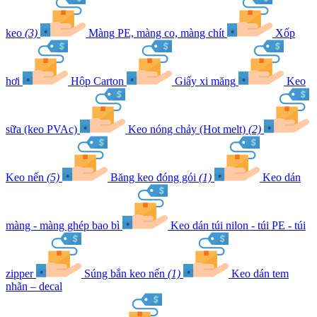
keo
(3)
Màng PE, màng co, màng chít
Xốp
hơi
Hộp Carton
Giấy xi măng
Keo
sữa (keo PVAc)
Keo nóng chảy (Hot melt)
(2)
Keo nến
(5)
Băng keo đóng gói
(1)
Keo dán
màng - màng ghép bao bì
Keo dán túi nilon - túi PE - túi
zipper
Súng bắn keo nến
(1)
Keo dán tem
nhãn – decal