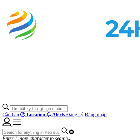
Cần bán
Location
Alerts
Đăng ký
Đăng nhập
Enter
1
more character to search...