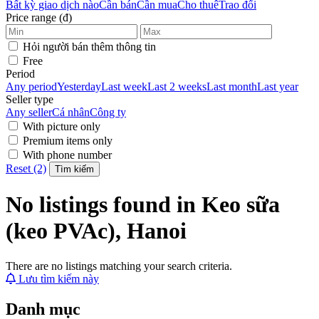
Bất kỳ giao dịch nào
Cần bán
Cần mua
Cho thuê
Trao đổi
Price range (đ)
Hỏi người bán thêm thông tin
Free
Period
Any period
Yesterday
Last week
Last 2 weeks
Last month
Last year
Seller type
Any seller
Cá nhân
Công ty
With picture only
Premium items only
With phone number
Reset (2)
Tìm kiếm
No listings found in Keo sữa
(keo PVAc), Hanoi
There are no listings matching your search criteria.
Lưu tìm kiếm này
Danh mục