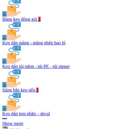
Băng keo đóng gói
1
Keo dán màng - màng ghép bao bì
Keo dán túi nilon - túi PE - túi zipper
Súng bắn keo nến
1
Keo dán tem nhãn – decal
Show more