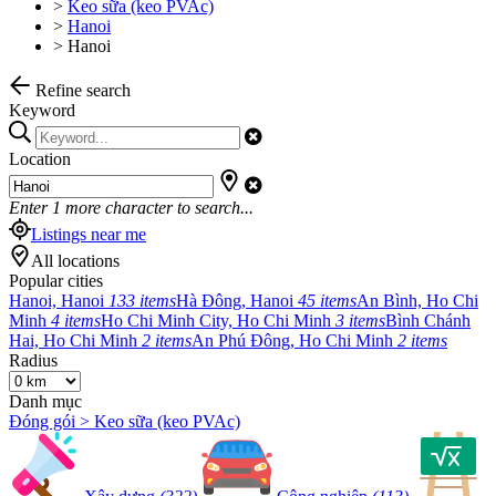
>
Keo sữa (keo PVAc)
>
Hanoi
>
Hanoi
Refine search
Keyword
Location
Enter
1
more character to search...
Listings near me
All locations
Popular cities
Hanoi, Hanoi
133 items
Hà Đông, Hanoi
45 items
An Bình, Ho Chi
Minh
4 items
Ho Chi Minh City, Ho Chi Minh
3 items
Bình Chánh
Hai, Ho Chi Minh
2 items
An Phú Đông, Ho Chi Minh
2 items
Radius
Danh mục
Đóng gói > Keo sữa (keo PVAc)