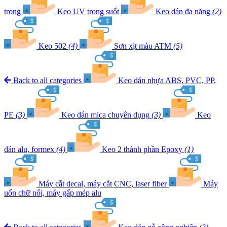
trong
Keo UV trong suốt
Keo dán đa năng
(2)
Keo 502
(4)
Sơn xịt màu ATM
(5)
Back to all categories
Keo dán nhựa ABS, PVC, PP,
PE
(3)
Keo dán mica chuyên dụng
(3)
Keo
dán alu, formex
(4)
Keo 2 thành phần Epoxy
(1)
Máy cắt decal, máy cắt CNC, laser fiber
Máy
uốn chữ nổi, máy gấp mép alu