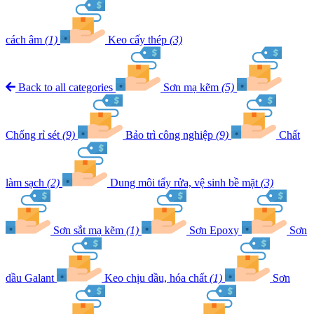
cách âm
(1)
Keo cấy thép
(3)
Back to all categories
Sơn mạ kẽm
(5)
Chống rỉ sét
(9)
Bảo trì công nghiệp
(9)
Chất
làm sạch
(2)
Dung môi tẩy rửa, vệ sinh bề mặt
(3)
Sơn sắt mạ kẽm
(1)
Sơn Epoxy
Sơn
dầu Galant
Keo chịu dầu, hóa chất
(1)
Sơn