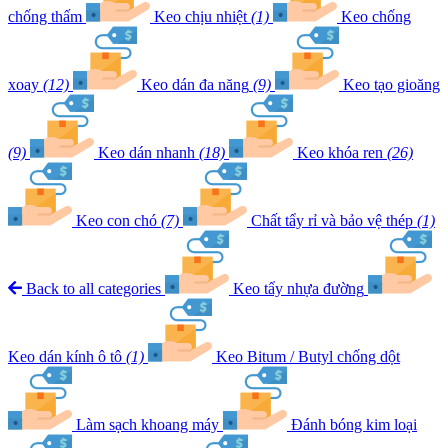
chống thấm
Keo chịu nhiệt
(1)
Keo chống
xoay
(12)
Keo dán đa năng
(9)
Keo tạo gioăng
(9)
Keo dán nhanh
(18)
Keo khóa ren
(26)
Keo con chó
(7)
Chất tẩy rỉ và bảo vệ thép
(1)
Back to all categories
Keo tẩy nhựa đường
Keo dán kính ô tô
(1)
Keo Bitum / Butyl chống dột
Làm sạch khoang máy
Đánh bóng kim loại