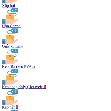
Xốp hơi
Hộp Carton
Giấy xi măng
Keo sữa (keo PVAc)
Keo nóng chảy (Hot melt)
2
Keo nến
5