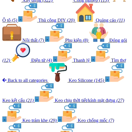
Xây dựng
(322)
Công nghiệp
(113)
Ô tô
(5)
Thủ công DIY
(20)
Quảng cáo
(11)
Nội thất
(7)
Phụ kiện
(8)
Đóng gói
(12)
Điện tử
(4)
Thanh lý
Tìm thợ
Back to all categories
Keo Silicone
(145)
Keo kết cấu
(21)
Keo chịu thời tiết/kính mặt đựng
(27)
Keo trám khe
(29)
Keo chống mốc
(7)