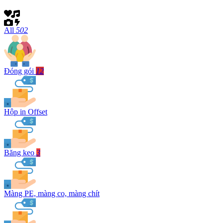
All
502
Đóng gói
12
Hộp in Offset
Băng keo
3
Màng PE, màng co, màng chít