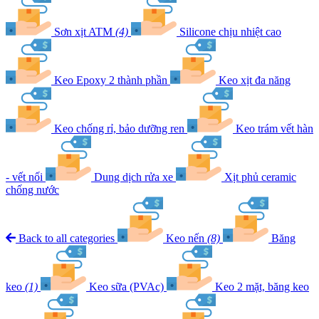
Sơn xịt ATM
(4)
Silicone chịu nhiệt cao
Keo Epoxy 2 thành phần
Keo xịt đa năng
Keo chống rỉ, bảo dưỡng ren
Keo trám vết hàn
- vết nối
Dung dịch rửa xe
Xịt phủ ceramic
chống nước
Back to all categories
Keo nến
(8)
Băng
keo
(1)
Keo sữa (PVAc)
Keo 2 mặt, băng keo