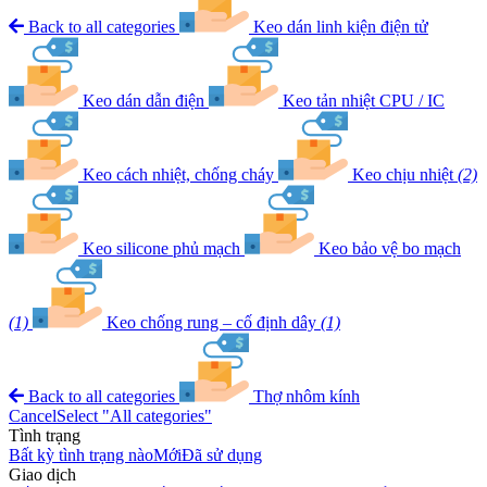
Back to all categories
Keo dán linh kiện điện tử
Keo dán dẫn điện
Keo tản nhiệt CPU / IC
Keo cách nhiệt, chống cháy
Keo chịu nhiệt
(2)
Keo silicone phủ mạch
Keo bảo vệ bo mạch
(1)
Keo chống rung – cố định dây
(1)
Back to all categories
Thợ nhôm kính
Cancel
Select "All categories"
Tình trạng
Bất kỳ tình trạng nào
Mới
Đã sử dụng
Giao dịch