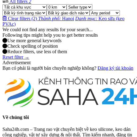
All filters
2
Clear filters (2)
Thành phố:
Hanoi
Danh mục:
Keo sữa (keo
PVAc)
We could not find any results for your search...
Following tips might help you to get better results
Use more general keywords
Check spelling of position
Reduce filters, use less of them
Reset filter →
Advertisement
Bạn có phải là người bán chuyên nghiệp không?
Đăng ký tài khoản
Về chúng tôi
Saha24h.com – Trang rao vặt chuyên biệt về keo silicone, keo dán
công nghiệp, vật tư xây dựng & nội thất. Tìm kiếm nhanh, đăng tin