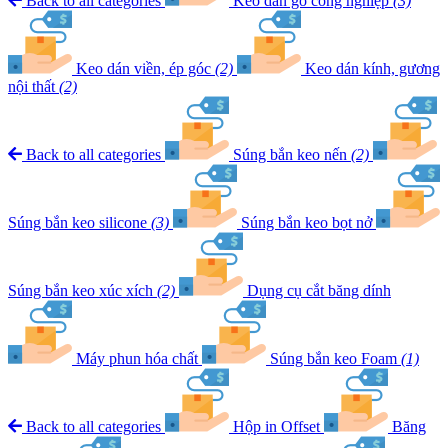
Back to all categories
Keo dán gỗ công nghiệp
(3)
Keo dán viền, ép góc
(2)
Keo dán kính, gương
nội thất
(2)
Back to all categories
Súng bắn keo nến
(2)
Súng bắn keo silicone
(3)
Súng bắn keo bọt nở
Súng bắn keo xúc xích
(2)
Dụng cụ cắt băng dính
Máy phun hóa chất
Súng bắn keo Foam
(1)
Back to all categories
Hộp in Offset
Băng