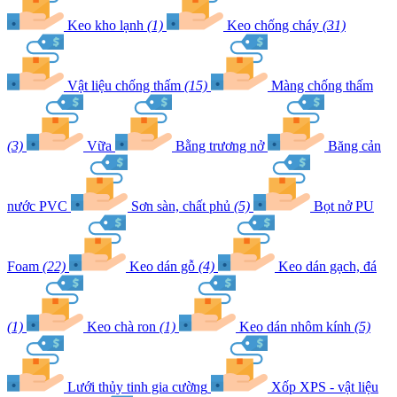
Keo kho lạnh
(1)
Keo chống cháy
(31)
Vật liệu chống thấm
(15)
Màng chống thấm
(3)
Vữa
Bằng trương nở
Băng cản
nước PVC
Sơn sàn, chất phủ
(5)
Bọt nở PU
Foam
(22)
Keo dán gỗ
(4)
Keo dán gạch, đá
(1)
Keo chà ron
(1)
Keo dán nhôm kính
(5)
Lưới thủy tinh gia cường
Xốp XPS - vật liệu