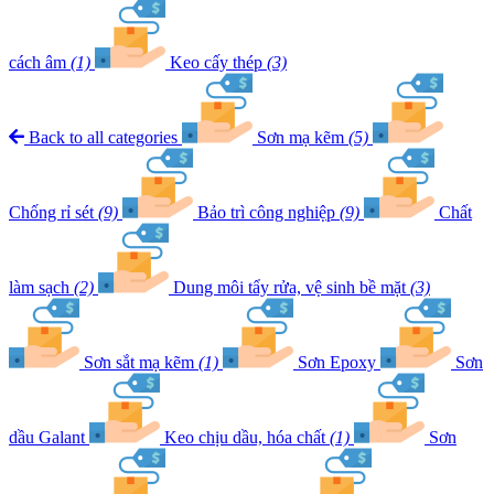
cách âm
(1)
Keo cấy thép
(3)
Back to all categories
Sơn mạ kẽm
(5)
Chống rỉ sét
(9)
Bảo trì công nghiệp
(9)
Chất
làm sạch
(2)
Dung môi tẩy rửa, vệ sinh bề mặt
(3)
Sơn sắt mạ kẽm
(1)
Sơn Epoxy
Sơn
dầu Galant
Keo chịu dầu, hóa chất
(1)
Sơn