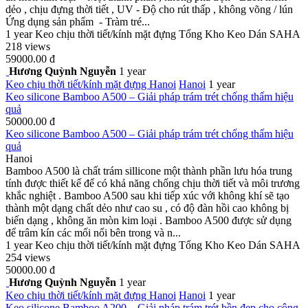
dẻo , chịu đựng thời tiết , UV - Độ cho rút thấp , không võng / lún
Ứng dụng sản phẩm - Tràm tré...
1 year
Keo chịu thời tiết/kính mặt đựng
Tổng Kho Keo Dán SAHA
218 views
59000.00 đ
Hương Quỳnh Nguyễn
1 year
Keo chịu thời tiết/kính mặt đựng
Hanoi
Hanoi
1 year
Keo silicone Bamboo A500 – Giải pháp trám trét chống thấm hiệu
quả
50000.00 đ
Keo silicone Bamboo A500 – Giải pháp trám trét chống thấm hiệu
quả
Hanoi
Bamboo A500 là chất trám sillicone một thành phần lưu hóa trung
tính được thiết kế để có khả năng chống chịu thời tiết và môi trương
khắc nghiệt . Bamboo A500 sau khi tiếp xúc với không khí sẽ tạo
thành một dạng chất dẻo như cao su , có độ đàn hồi cao không bị
biến dạng , không ăn mòn kim loại . Bamboo A500 được sử dụng
để trâm kín các mối nối bên trong và n...
1 year
Keo chịu thời tiết/kính mặt đựng
Tổng Kho Keo Dán SAHA
254 views
50000.00 đ
Hương Quỳnh Nguyễn
1 year
Keo chịu thời tiết/kính mặt đựng
Hanoi
Hanoi
1 year
Keo silicone Bamboo A200 – Giải pháp trám trét bền đẹp cho công