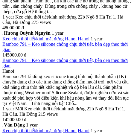
dụng sản phẩm Trám trét , bịt kín các khe hở trong hệ thống tường ,
trần , sàn chống cháy Dùng trong cửa chống cháy , khung bao cử
thép , cửa gỗ Hệ thống t...
1 year
Keo chịu thời tiết/kính mặt đựng
22b Ngõ 8 Hà Trì 1, Hà
Cầu, Hà Đông
275 views
48000.00 đ
Hương Quỳnh Nguyễn
1 year
Keo chịu thời tiết/kính mặt đựng
Hanoi
Hanoi
1 year
Bamboo 791 – Keo silicone chống chịu thời tiết, bền đẹp theo thời
gian
145000.00 đ
Bamboo 791 – Keo silicone chống chịu thời tiết, bền đẹp theo thời
gian
Hanoi
Bamboo 791 là dòng keo silicone trung tính một thành phần (1K)
chuyên dụng cho các ứng dụng chống thấm ngoài trời, nơi yêu cầu
khả năng chịu thời tiết khắc nghiệt và độ bền lâu dài. Sản phẩm
thuộc dòng Weatherproof Silicone Sealant, được nghiên cứu và sản
xuất để phù hợp với điều kiện khí hậu nóng ẩm và thay đổi liên tục
tại Việt Nam. Tính năng nổi bật Chố...
1 year
Mới
Keo chịu thời tiết/kính mặt đựng
22b Ngõ 8 Hà Trì 1,
Hà Cầu, Hà Đông
215 views
145000.00 đ
Vân Đặng
1 year
Keo chịu thời tiết/kính mặt đựng
Hanoi
Hanoi
1 year