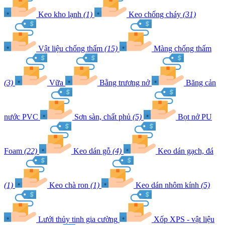
Keo kho lạnh
(1)
Keo chống cháy
(31)
Vật liệu chống thấm
(15)
Màng chống thấm
(3)
Vữa
Bằng trương nở
Băng cản
nước PVC
Sơn sàn, chất phủ
(5)
Bọt nở PU
Foam
(22)
Keo dán gỗ
(4)
Keo dán gạch, đá
(1)
Keo chà ron
(1)
Keo dán nhôm kính
(5)
Lưới thủy tinh gia cường
Xốp XPS - vật liệu