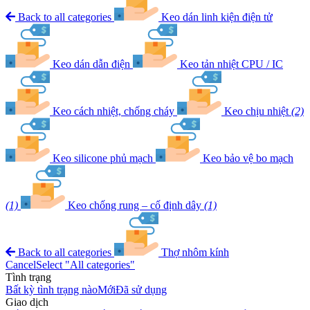
Back to all categories
Keo dán linh kiện điện tử
Keo dán dẫn điện
Keo tản nhiệt CPU / IC
Keo cách nhiệt, chống cháy
Keo chịu nhiệt
(2)
Keo silicone phủ mạch
Keo bảo vệ bo mạch
(1)
Keo chống rung – cố định dây
(1)
Back to all categories
Thợ nhôm kính
Cancel
Select "All categories"
Tình trạng
Bất kỳ tình trạng nào
Mới
Đã sử dụng
Giao dịch