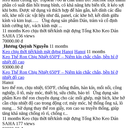
phần có suất đàn hồi trung bình, có khả năng lưu biến tốt, ít kéo sợi
khi bơm. Được sử dụng và thích hợp để hàn gắn, kết dính các đầu
nối, khe nối các vật liệu như đá, panel, các khe hở, kết dính giữa
kính và kim loại….. Ứng dụng sản phẩm Dán, trám và cố định
kính cường lực, vách kính mặt ...
11 months
Keo chịu thời tiết/kính mặt đựng
Tổng Kho Keo Dán
SAHA
156 views
70000.00 đ
Hương Quỳnh Nguyễn
11 months
Keo chịu thời tiết/kính mặt đựng
Hanoi
Hanoi
11 months
Keo Thế Ron Chịu Nhiệt 650ºF – Niêm kín chắc chắn, bền bỉ ở
nhiệt độ cao
93000.00 đ
Keo Thế Ron Chịu Nhiệt 650ºF – Niêm kín chắc chắn, bền bỉ ở
nhiệt độ cao
Hanoi
keo thế ron, chịu nhiệt, 650ºF, chống thấm, hàn kín, mối nối, công
nghiệp, ô tô, máy móc, thiết bị, sửa chữa, bảo trì Ứng dụng sản
phẩm Keo thế ron chuyên dụng cho các mối ghép, mặt bích, khe hở
cần chịu nhiệt độ cao trong động cơ, máy móc, hệ thống ống xả, lò
nung… Sử dụng thay thế ron giấy, ron cao su truyền thống, giúp
tăng khả năng chống rò rỉ, chống r...
11 months
Keo chịu thời tiết/kính mặt đựng
Tổng Kho Keo Dán
SAHA
177 views