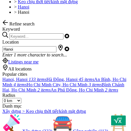
>
Keo chịu thời tiết/kính mặt đựng
>
Hanoi
>
Hanoi
Refine search
Keyword
Location
Enter
1
more character to search...
Listings near me
All locations
Popular cities
Hanoi, Hanoi
133 items
Hà Đông, Hanoi
45 items
An Bình, Ho Chi
Minh
4 items
Ho Chi Minh City, Ho Chi Minh
3 items
Bình Chánh
Hai, Ho Chi Minh
2 items
An Phú Đông, Ho Chi Minh
2 items
Radius
Danh mục
Xây dựng > Keo chịu thời tiết/kính mặt đựng