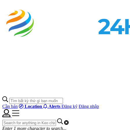
Cần bán
Location
Alerts
Đăng ký
Đăng nhập
Enter
1
more character to search...