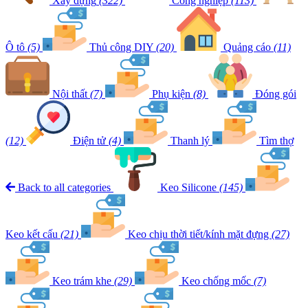
Xây dựng
(322)
Công nghiệp
(113)
Ô tô
(5)
Thủ công DIY
(20)
Quảng cáo
(11)
Nội thất
(7)
Phụ kiện
(8)
Đóng gói
(12)
Điện tử
(4)
Thanh lý
Tìm thợ
Back to all categories
Keo Silicone
(145)
Keo kết cấu
(21)
Keo chịu thời tiết/kính mặt đựng
(27)
Keo trám khe
(29)
Keo chống mốc
(7)