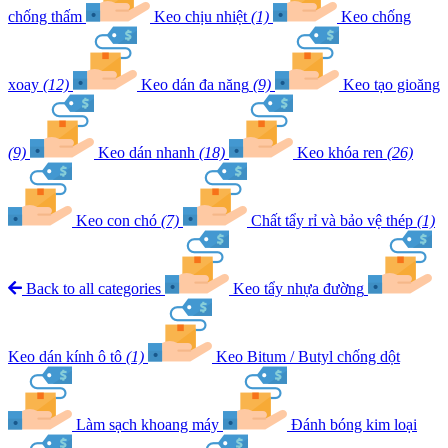
chống thấm
Keo chịu nhiệt
(1)
Keo chống
xoay
(12)
Keo dán đa năng
(9)
Keo tạo gioăng
(9)
Keo dán nhanh
(18)
Keo khóa ren
(26)
Keo con chó
(7)
Chất tẩy rỉ và bảo vệ thép
(1)
Back to all categories
Keo tẩy nhựa đường
Keo dán kính ô tô
(1)
Keo Bitum / Butyl chống dột
Làm sạch khoang máy
Đánh bóng kim loại