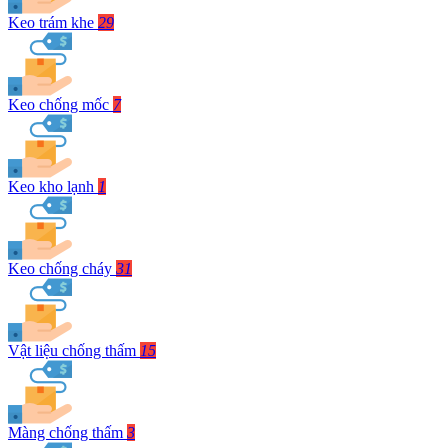
Keo trám khe
29
Keo chống mốc
7
Keo kho lạnh
1
Keo chống cháy
31
Vật liệu chống thấm
15
Màng chống thấm
3