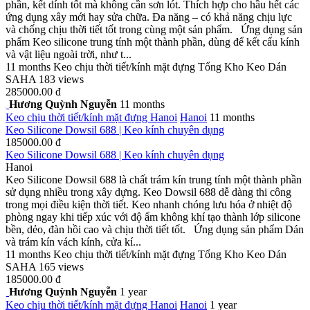
phần, kết dính tốt mà không cần sơn lót. Thích hợp cho hầu hết các
ứng dụng xây mới hay sửa chữa. Đa năng – có khả năng chịu lực
và chống chịu thời tiết tốt trong cùng một sản phẩm. Ứng dụng sản
phẩm Keo silicone trung tính một thành phần, dùng để kết cấu kính
và vật liệu ngoài trời, như t...
11 months
Keo chịu thời tiết/kính mặt đựng
Tổng Kho Keo Dán
SAHA
183 views
285000.00 đ
Hương Quỳnh Nguyễn
11 months
Keo chịu thời tiết/kính mặt đựng
Hanoi
Hanoi
11 months
Keo Silicone Dowsil 688 | Keo kính chuyên dụng
185000.00 đ
Keo Silicone Dowsil 688 | Keo kính chuyên dụng
Hanoi
Keo Silicone Dowsil 688 là chất trám kín trung tính một thành phần
sử dụng nhiều trong xây dựng. Keo Dowsil 688 dễ dàng thi công
trong mọi điều kiện thời tiết. Keo nhanh chóng lưu hóa ở nhiệt độ
phòng ngay khi tiếp xúc với độ ẩm không khí tạo thành lớp silicone
bền, dẻo, đàn hồi cao và chịu thời tiết tốt. Ứng dụng sản phẩm Dán
và trám kín vách kính, cửa kí...
11 months
Keo chịu thời tiết/kính mặt đựng
Tổng Kho Keo Dán
SAHA
165 views
185000.00 đ
Hương Quỳnh Nguyễn
1 year
Keo chịu thời tiết/kính mặt đựng
Hanoi
Hanoi
1 year