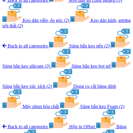
Back to all categories
Keo dán gỗ công nghiệp
(3)
Keo dán viền, ép góc
(2)
Keo dán kính, gương
nội thất
(2)
Back to all categories
Súng bắn keo nến
(2)
Súng bắn keo silicone
(3)
Súng bắn keo bọt nở
Súng bắn keo xúc xích
(2)
Dụng cụ cắt băng dính
Máy phun hóa chất
Súng bắn keo Foam
(1)
Back to all categories
Hộp in Offset
Băng