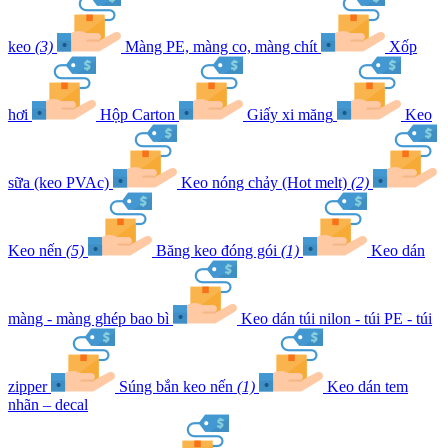
keo
(3)
Màng PE, màng co, màng chít
Xốp
hơi
Hộp Carton
Giấy xi măng
Keo
sữa (keo PVAc)
Keo nóng chảy (Hot melt)
(2)
Keo nến
(5)
Băng keo đóng gói
(1)
Keo dán
màng - màng ghép bao bì
Keo dán túi nilon - túi PE - túi
zipper
Súng bắn keo nến
(1)
Keo dán tem
nhãn – decal