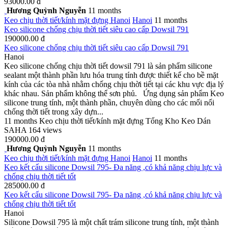
93000.00 đ
Hương Quỳnh Nguyễn
11 months
Keo chịu thời tiết/kính mặt đựng
Hanoi
Hanoi
11 months
Keo silicone chống chịu thời tiết siêu cao cấp Dowsil 791
190000.00 đ
Keo silicone chống chịu thời tiết siêu cao cấp Dowsil 791
Hanoi
Keo silicone chống chịu thời tiết dowsil 791 là sản phẩm silicone
sealant một thành phần lưu hóa trung tính được thiết kế cho bề mặt
kính của các tòa nhà nhằm chống chịu thời tiết tại các khu vực địa lý
khác nhau. Sản phẩm không thể sơn phủ. Ứng dụng sản phẩm Keo
silicone trung tính, một thành phần, chuyên dùng cho các mối nối
chống thời tiết trong xây dựn...
11 months
Keo chịu thời tiết/kính mặt đựng
Tổng Kho Keo Dán
SAHA
164 views
190000.00 đ
Hương Quỳnh Nguyễn
11 months
Keo chịu thời tiết/kính mặt đựng
Hanoi
Hanoi
11 months
Keo kết cấu silicone Dowsil 795- Đa năng ,có khả năng chịu lực và
chống chịu thời tiết tốt
285000.00 đ
Keo kết cấu silicone Dowsil 795- Đa năng ,có khả năng chịu lực và
chống chịu thời tiết tốt
Hanoi
Silicone Dowsil 795 là một chất trám silicone trung tính, một thành