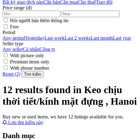
Bất kỳ giao dịch nào
Cần bán
Cần mua
Cho thuê
Trao đổi
Price range (đ)
Hỏi người bán thêm thông tin
Free
Period
Any period
Yesterday
Last week
Last 2 weeks
Last month
Last year
Seller type
Any seller
Cá nhân
Công ty
With picture only
Premium items only
With phone number
Reset (2)
Tìm kiếm
12 results found in Keo chịu
thời tiết/kính mặt đựng , Hanoi
Buy new or used items, we have 12 listings available for you.
Lưu tìm kiếm này
Danh mục