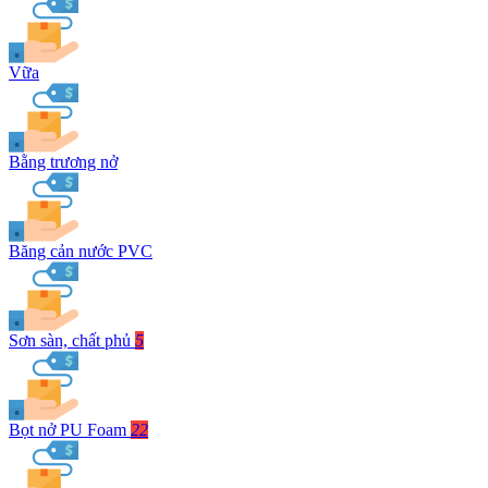
Vữa
Bằng trương nở
Băng cản nước PVC
Sơn sàn, chất phủ
5
Bọt nở PU Foam
22