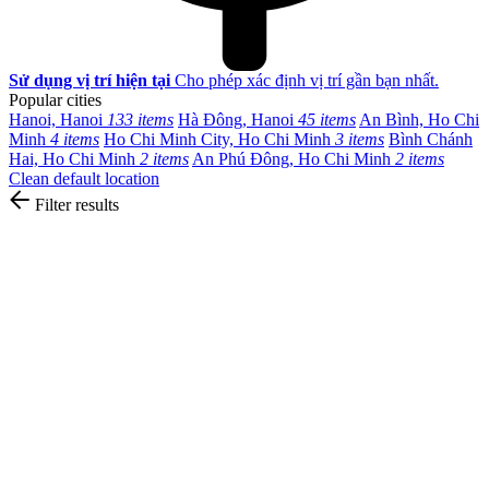
Sử dụng vị trí hiện tại
Cho phép xác định vị trí gần bạn nhất.
Popular cities
Hanoi, Hanoi
133 items
Hà Đông, Hanoi
45 items
An Bình, Ho Chi
Minh
4 items
Ho Chi Minh City, Ho Chi Minh
3 items
Bình Chánh
Hai, Ho Chi Minh
2 items
An Phú Đông, Ho Chi Minh
2 items
Clean default location
Filter results