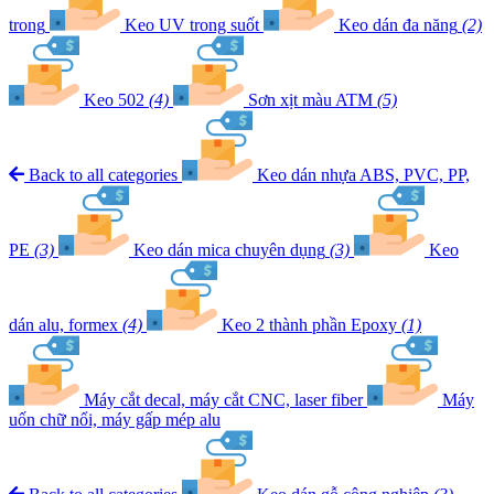
trong
Keo UV trong suốt
Keo dán đa năng
(2)
Keo 502
(4)
Sơn xịt màu ATM
(5)
Back to all categories
Keo dán nhựa ABS, PVC, PP,
PE
(3)
Keo dán mica chuyên dụng
(3)
Keo
dán alu, formex
(4)
Keo 2 thành phần Epoxy
(1)
Máy cắt decal, máy cắt CNC, laser fiber
Máy
uốn chữ nổi, máy gấp mép alu