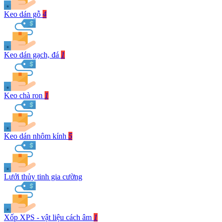
Keo dán gỗ
4
Keo dán gạch, đá
1
Keo chà ron
1
Keo dán nhôm kính
5
Lưới thủy tinh gia cường
Xốp XPS - vật liệu cách âm
1