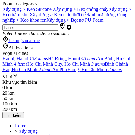
Popular categories
Xây dựng > Keo Silicone
Xây dựng > Keo chống cháy
Xây dựng >
Keo trám khe
Xây dựng > Keo chịu thời tiết/kính mặt đựng
Công
nghiệp > Keo khóa ren
Xây dựng > Bọt nở PU Foam
Enter
1
more character to search...
Listings near me
All locations
Popular cities
Hanoi, Hanoi
133 items
Hà Đông, Hanoi
45 items
An Bình, Ho Chi
Minh
4 items
Ho Chi Minh City, Ho Chi Minh
3 items
Bình Chánh
Hai, Ho Chi Minh
2 items
An Phú Đông, Ho Chi Minh
2 items
Vị trí
Khu vực tìm kiếm
0 km
20 km
50 km
100 km
200 km
Tìm kiếm
Home
>
Xây dựng