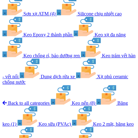
Sơn xịt ATM
(4)
Silicone chịu nhiệt cao
Keo Epoxy 2 thành phần
Keo xịt đa năng
Keo chống rỉ, bảo dưỡng ren
Keo trám vết hàn
- vết nối
Dung dịch rửa xe
Xịt phủ ceramic
chống nước
Back to all categories
Keo nến
(8)
Băng
keo
(1)
Keo sữa (PVAc)
Keo 2 mặt, băng keo