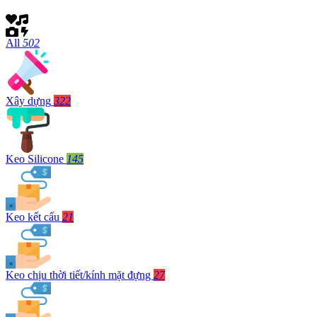
All
502
Xây dựng
322
Keo Silicone
145
Keo kết cấu
21
Keo chịu thời tiết/kính mặt đựng
27