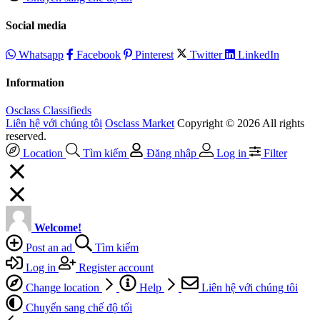
Social media
Whatsapp
Facebook
Pinterest
Twitter
LinkedIn
Information
Osclass Classifieds
Liên hệ với chúng tôi
Osclass Market
Copyright © 2026 All rights
reserved.
Location
Tìm kiếm
Đăng nhập
Log in
Filter
Welcome!
Post an ad
Tìm kiếm
Log in
Register account
Change location
Help
Liên hệ với chúng tôi
Chuyển sang chế độ tối