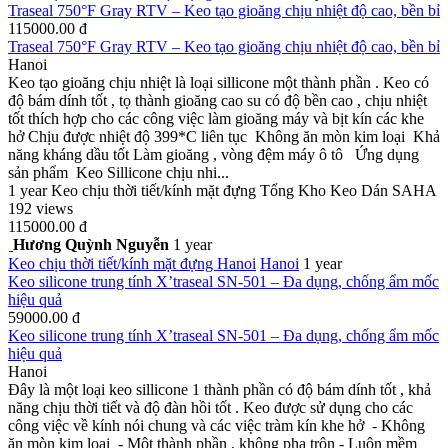
Traseal 750°F Gray RTV – Keo tạo gioăng chịu nhiệt độ cao, bền bỉ
115000.00 đ
Traseal 750°F Gray RTV – Keo tạo gioăng chịu nhiệt độ cao, bền bỉ
Hanoi
Keo tạo gioăng chịu nhiệt là loại sillicone một thành phần . Keo có
độ bám dính tốt , tọ thành gioăng cao su có độ bền cao , chịu nhiệt
tốt thích hợp cho các công việc làm gioăng máy và bịt kín các khe
hở Chịu được nhiệt độ 399*C liên tục Không ăn mòn kim loại Khả
năng kháng dầu tốt Làm gioăng , vòng đệm máy ô tô Ứng dụng
sản phẩm Keo Sillicone chịu nhi...
1 year
Keo chịu thời tiết/kính mặt đựng
Tổng Kho Keo Dán SAHA
192 views
115000.00 đ
Hương Quỳnh Nguyễn
1 year
Keo chịu thời tiết/kính mặt đựng
Hanoi
Hanoi
1 year
Keo silicone trung tính X’traseal SN-501 – Đa dụng, chống ẩm mốc
hiệu quả
59000.00 đ
Keo silicone trung tính X’traseal SN-501 – Đa dụng, chống ẩm mốc
hiệu quả
Hanoi
Đây là một loại keo sillicone 1 thành phần có độ bám dính tốt , khả
năng chịu thời tiết và độ đàn hồi tốt . Keo được sử dụng cho các
công việc về kính nói chung và các việc tràm kín khe hở - Không
ăn mòn kim loại - Một thành phần , không pha trộn - Luôn mềm