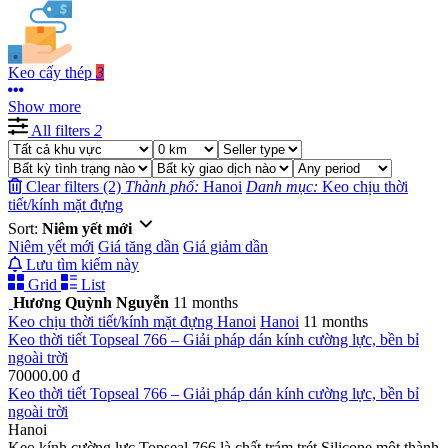
Keo cấy thép
3
Show more
All filters
2
Clear filters (2)
Thành phố:
Hanoi
Danh mục:
Keo chịu thời
tiết/kính mặt đựng
Sort:
Niêm yết mới
Niêm yết mới
Giá tăng dần
Giá giảm dần
Lưu tìm kiếm này
Grid
List
Hương Quỳnh Nguyễn
11 months
Keo chịu thời tiết/kính mặt đựng
Hanoi
Hanoi
11 months
Keo thời tiết Topseal 766 – Giải pháp dán kính cường lực, bền bỉ
ngoài trời
70000.00 đ
Keo thời tiết Topseal 766 – Giải pháp dán kính cường lực, bền bỉ
ngoài trời
Hanoi
Keo kính cường lực Topseal 766 là chất trám trét Silicone một thành