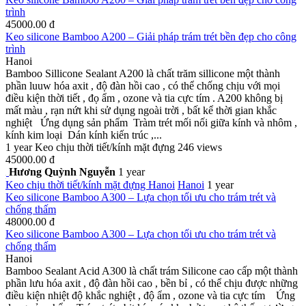
trình
45000.00 đ
Keo silicone Bamboo A200 – Giải pháp trám trét bền đẹp cho công
trình
Hanoi
Bamboo Sillicone Sealant A200 là chất trăm sillicone một thành
phần luuw hóa axit , độ đàn hồi cao , có thể chống chịu với mọi
điều kiện thời tiết , đọ ẩm , ozone và tia cực tím . A200 không bị
mất màu , rạn nứt khi sử dụng ngoài trời , bất kể thời gian khắc
nghiệt Ứng dụng sản phẩm Tràm trét mối nối giữa kính và nhôm ,
kính kim loại Dán kính kiến trúc ,...
1 year
Keo chịu thời tiết/kính mặt đựng
246 views
45000.00 đ
Hương Quỳnh Nguyễn
1 year
Keo chịu thời tiết/kính mặt đựng
Hanoi
Hanoi
1 year
Keo silicone Bamboo A300 – Lựa chọn tối ưu cho trám trét và
chống thấm
48000.00 đ
Keo silicone Bamboo A300 – Lựa chọn tối ưu cho trám trét và
chống thấm
Hanoi
Bamboo Sealant Acid A300 là chất trám Silicone cao cấp một thành
phần lưu hóa axit , độ đàn hồi cao , bền bỉ , có thể chịu được những
điều kiện nhiệt độ khắc nghiệt , độ ẩm , ozone và tia cực tím Ứng