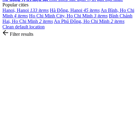
Popular cities
Hanoi, Hanoi
133 items
Hà Đông, Hanoi
45 items
An Bình, Ho Chi
Minh
4 items
Ho Chi Minh City, Ho Chi Minh
3 items
Bình Chánh
Hai, Ho Chi Minh
2 items
An Phú Đông, Ho Chi Minh
2 items
Clean default location
Filter results