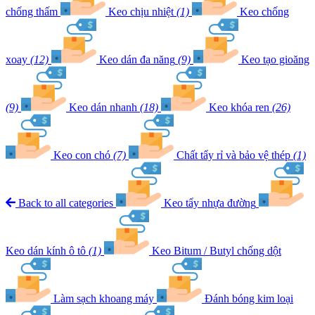
chống thấm
Keo chịu nhiệt
(1)
Keo chống
xoay
(12)
Keo dán đa năng
(9)
Keo tạo gioăng
(9)
Keo dán nhanh
(18)
Keo khóa ren
(26)
Keo con chó
(7)
Chất tẩy rỉ và bảo vệ thép
(1)
Back to all categories
Keo tẩy nhựa đường
Keo dán kính ô tô
(1)
Keo Bitum / Butyl chống dột
Làm sạch khoang máy
Đánh bóng kim loại