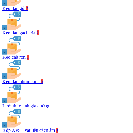
Keo dán gỗ
4
Keo dán gạch, đá
1
Keo chà ron
1
Keo dán nhôm kính
5
Lưới thủy tinh gia cường
Xốp XPS - vật liệu cách âm
1