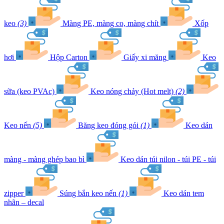
keo
(3)
Màng PE, màng co, màng chít
Xốp
hơi
Hộp Carton
Giấy xi măng
Keo
sữa (keo PVAc)
Keo nóng chảy (Hot melt)
(2)
Keo nến
(5)
Băng keo đóng gói
(1)
Keo dán
màng - màng ghép bao bì
Keo dán túi nilon - túi PE - túi
zipper
Súng bắn keo nến
(1)
Keo dán tem
nhãn – decal