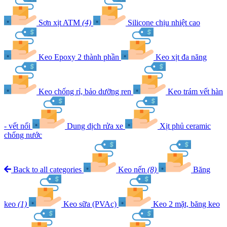
Sơn xịt ATM
(4)
Silicone chịu nhiệt cao
Keo Epoxy 2 thành phần
Keo xịt đa năng
Keo chống rỉ, bảo dưỡng ren
Keo trám vết hàn
- vết nối
Dung dịch rửa xe
Xịt phủ ceramic
chống nước
Back to all categories
Keo nến
(8)
Băng
keo
(1)
Keo sữa (PVAc)
Keo 2 mặt, băng keo