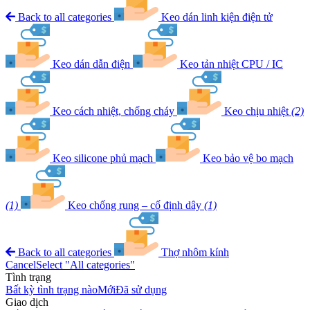
Back to all categories
Keo dán linh kiện điện tử
Keo dán dẫn điện
Keo tản nhiệt CPU / IC
Keo cách nhiệt, chống cháy
Keo chịu nhiệt
(2)
Keo silicone phủ mạch
Keo bảo vệ bo mạch
(1)
Keo chống rung – cố định dây
(1)
Back to all categories
Thợ nhôm kính
Cancel
Select "All categories"
Tình trạng
Bất kỳ tình trạng nào
Mới
Đã sử dụng
Giao dịch