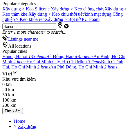
Popular categories
Xây dựng > Keo Silicone
Xây dựng > Keo chống cháy
Xây dựng >
Keo trám khe
Xây dựng > Keo chịu thời tiết/kính mặt đựng
Công
nghiệp > Keo khóa ren
Xây dựng > Bọt nở PU Foam
Enter
1
more character to search...
Listings near me
All locations
Popular cities
Hanoi, Hanoi
133 items
Hà Đông, Hanoi
45 items
An Bình, Ho Chi
Minh
4 items
Ho Chi Minh City, Ho Chi Minh
3 items
Bình Chánh
Hai, Ho Chi Minh
2 items
An Phú Đông, Ho Chi Minh
2 items
Vị trí
Khu vực tìm kiếm
0 km
20 km
50 km
100 km
200 km
Tìm kiếm
Home
>
Xây dựng