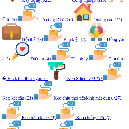
Xây dựng
(322)
Công nghiệp
(113)
Ô tô
(5)
Thủ công DIY
(20)
Quảng cáo
(11)
Nội thất
(7)
Phụ kiện
(8)
Đóng gói
(12)
Điện tử
(4)
Thanh lý
Tìm thợ
Back to all categories
Keo Silicone
(145)
Keo kết cấu
(21)
Keo chịu thời tiết/kính mặt đựng
(27)
Keo trám khe
(29)
Keo chống mốc
(7)