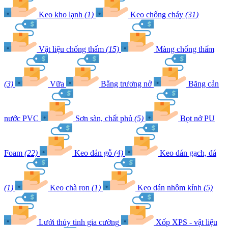
Keo kho lạnh
(1)
Keo chống cháy
(31)
Vật liệu chống thấm
(15)
Màng chống thấm
(3)
Vữa
Bằng trương nở
Băng cản
nước PVC
Sơn sàn, chất phủ
(5)
Bọt nở PU
Foam
(22)
Keo dán gỗ
(4)
Keo dán gạch, đá
(1)
Keo chà ron
(1)
Keo dán nhôm kính
(5)
Lưới thủy tinh gia cường
Xốp XPS - vật liệu