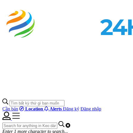
Cần bán
Location
Alerts
Đăng ký
Đăng nhập
Enter
1
more character to search...