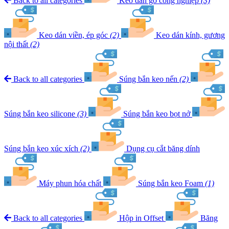
Back to all categories
Keo dán gỗ công nghiệp
(3)
Keo dán viền, ép góc
(2)
Keo dán kính, gương
nội thất
(2)
Back to all categories
Súng bắn keo nến
(2)
Súng bắn keo silicone
(3)
Súng bắn keo bọt nở
Súng bắn keo xúc xích
(2)
Dụng cụ cắt băng dính
Máy phun hóa chất
Súng bắn keo Foam
(1)
Back to all categories
Hộp in Offset
Băng