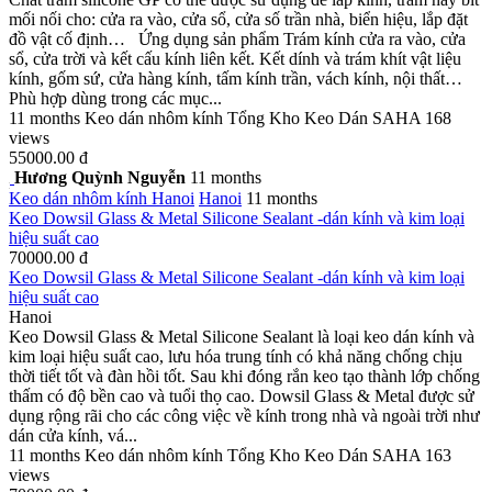
mối nối cho: cửa ra vào, cửa sổ, cửa số trần nhà, biển hiệu, lắp đặt
đồ vật cố định… Ứng dụng sản phẩm Trám kính cửa ra vào, cửa
sổ, cửa trời và kết cấu kính liên kết. Kết dính và trám khít vật liệu
kính, gốm sứ, cửa hàng kính, tấm kính trần, vách kính, nội thất…
Phù hợp dùng trong các mục...
11 months
Keo dán nhôm kính
Tổng Kho Keo Dán SAHA
168
views
55000.00 đ
Hương Quỳnh Nguyễn
11 months
Keo dán nhôm kính
Hanoi
Hanoi
11 months
Keo Dowsil Glass & Metal Silicone Sealant -dán kính và kim loại
hiệu suất cao
70000.00 đ
Keo Dowsil Glass & Metal Silicone Sealant -dán kính và kim loại
hiệu suất cao
Hanoi
Keo Dowsil Glass & Metal Silicone Sealant là loại keo dán kính và
kim loại hiệu suất cao, lưu hóa trung tính có khả năng chống chịu
thời tiết tốt và đàn hồi tốt. Sau khi đóng rắn keo tạo thành lớp chống
thấm có độ bền cao và tuổi thọ cao. Dowsil Glass & Metal được sử
dụng rộng rãi cho các công việc về kính trong nhà và ngoài trời như
dán cửa kính, vá...
11 months
Keo dán nhôm kính
Tổng Kho Keo Dán SAHA
163
views