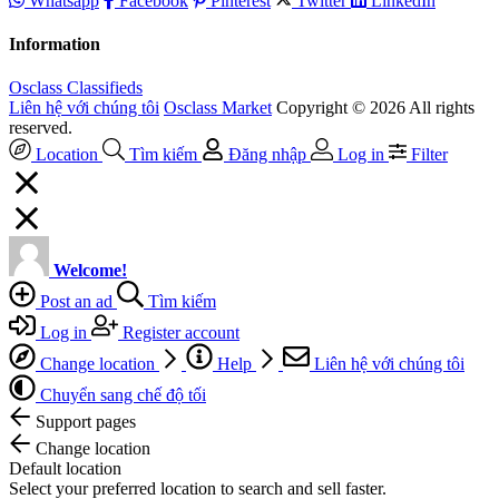
Whatsapp
Facebook
Pinterest
Twitter
LinkedIn
Information
Osclass Classifieds
Liên hệ với chúng tôi
Osclass Market
Copyright © 2026 All rights
reserved.
Location
Tìm kiếm
Đăng nhập
Log in
Filter
Welcome!
Post an ad
Tìm kiếm
Log in
Register account
Change location
Help
Liên hệ với chúng tôi
Chuyển sang chế độ tối
Support pages
Change location
Default location
Select your preferred location to search and sell faster.