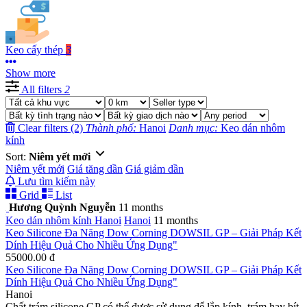
Keo cấy thép
3
Show more
All filters
2
Clear filters (2)
Thành phố:
Hanoi
Danh mục:
Keo dán nhôm
kính
Sort:
Niêm yết mới
Niêm yết mới
Giá tăng dần
Giá giảm dần
Lưu tìm kiếm này
Grid
List
Hương Quỳnh Nguyễn
11 months
Keo dán nhôm kính
Hanoi
Hanoi
11 months
Keo Silicone Đa Năng Dow Corning DOWSIL GP – Giải Pháp Kết
Dính Hiệu Quả Cho Nhiều Ứng Dụng"
55000.00 đ
Keo Silicone Đa Năng Dow Corning DOWSIL GP – Giải Pháp Kết
Dính Hiệu Quả Cho Nhiều Ứng Dụng"
Hanoi
Chất trám silicone GP có thể được sử dụng để lắp kính, trám hay bít