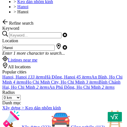
>
Keo dán nhôm kính
>
Hanoi
>
Hanoi
Refine search
Keyword
Location
Enter
1
more character to search...
Listings near me
All locations
Popular cities
Hanoi, Hanoi
133 items
Hà Đông, Hanoi
45 items
An Bình, Ho Chi
Minh
4 items
Ho Chi Minh City, Ho Chi Minh
3 items
Bình Chánh
Hai, Ho Chi Minh
2 items
An Phú Đông, Ho Chi Minh
2 items
Radius
Danh mục
Xây dựng > Keo dán nhôm kính