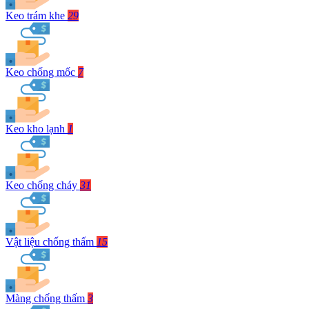
Keo trám khe
29
Keo chống mốc
7
Keo kho lạnh
1
Keo chống cháy
31
Vật liệu chống thấm
15
Màng chống thấm
3