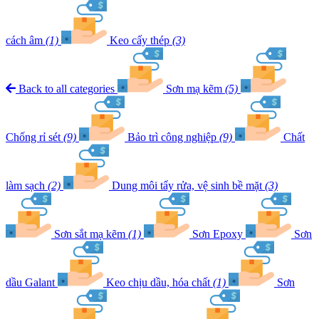
cách âm
(1)
Keo cấy thép
(3)
Back to all categories
Sơn mạ kẽm
(5)
Chống rỉ sét
(9)
Bảo trì công nghiệp
(9)
Chất
làm sạch
(2)
Dung môi tẩy rửa, vệ sinh bề mặt
(3)
Sơn sắt mạ kẽm
(1)
Sơn Epoxy
Sơn
dầu Galant
Keo chịu dầu, hóa chất
(1)
Sơn