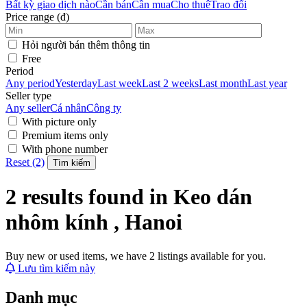
Bất kỳ giao dịch nào
Cần bán
Cần mua
Cho thuê
Trao đổi
Price range (đ)
Hỏi người bán thêm thông tin
Free
Period
Any period
Yesterday
Last week
Last 2 weeks
Last month
Last year
Seller type
Any seller
Cá nhân
Công ty
With picture only
Premium items only
With phone number
Reset (2)
Tìm kiếm
2 results found in Keo dán
nhôm kính , Hanoi
Buy new or used items, we have 2 listings available for you.
Lưu tìm kiếm này
Danh mục