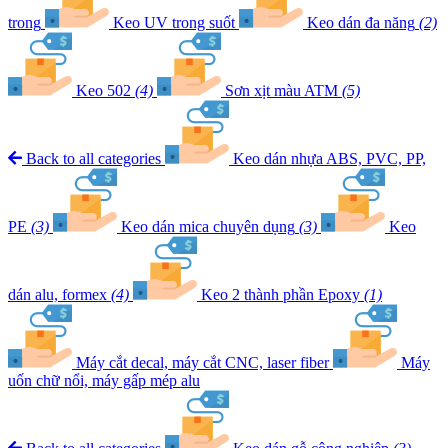
trong
Keo UV trong suốt
Keo dán đa năng
(2)
Keo 502
(4)
Sơn xịt màu ATM
(5)
Back to all categories
Keo dán nhựa ABS, PVC, PP,
PE
(3)
Keo dán mica chuyên dụng
(3)
Keo
dán alu, formex
(4)
Keo 2 thành phần Epoxy
(1)
Máy cắt decal, máy cắt CNC, laser fiber
Máy
uốn chữ nổi, máy gấp mép alu