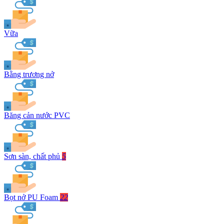
Vữa
Bằng trương nở
Băng cản nước PVC
Sơn sàn, chất phủ
5
Bọt nở PU Foam
22