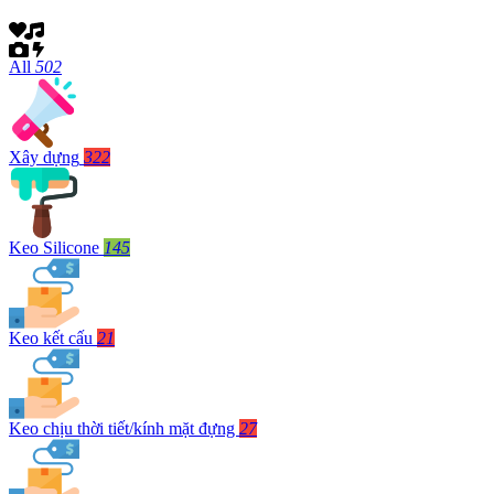
All
502
Xây dựng
322
Keo Silicone
145
Keo kết cấu
21
Keo chịu thời tiết/kính mặt đựng
27