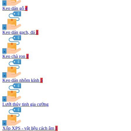
Keo dán gỗ
4
Keo dán gạch, đá
1
Keo chà ron
1
Keo dán nhôm kính
5
Lưới thủy tinh gia cường
Xốp XPS - vật liệu cách âm
1