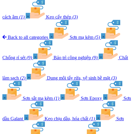
cách âm
(1)
Keo cấy thép
(3)
Back to all categories
Sơn mạ kẽm
(5)
Chống rỉ sét
(9)
Bảo trì công nghiệp
(9)
Chất
làm sạch
(2)
Dung môi tẩy rửa, vệ sinh bề mặt
(3)
Sơn sắt mạ kẽm
(1)
Sơn Epoxy
Sơn
dầu Galant
Keo chịu dầu, hóa chất
(1)
Sơn