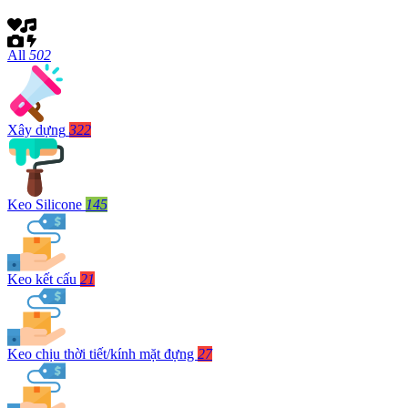
All
502
Xây dựng
322
Keo Silicone
145
Keo kết cấu
21
Keo chịu thời tiết/kính mặt đựng
27