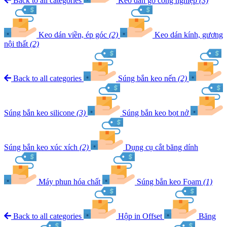
Back to all categories
Keo dán gỗ công nghiệp
(3)
Keo dán viền, ép góc
(2)
Keo dán kính, gương
nội thất
(2)
Back to all categories
Súng bắn keo nến
(2)
Súng bắn keo silicone
(3)
Súng bắn keo bọt nở
Súng bắn keo xúc xích
(2)
Dụng cụ cắt băng dính
Máy phun hóa chất
Súng bắn keo Foam
(1)
Back to all categories
Hộp in Offset
Băng