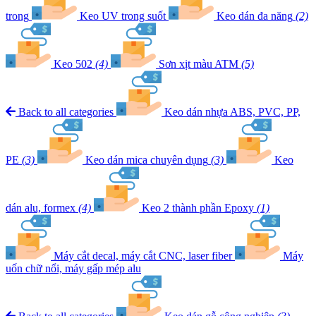
trong
Keo UV trong suốt
Keo dán đa năng
(2)
Keo 502
(4)
Sơn xịt màu ATM
(5)
Back to all categories
Keo dán nhựa ABS, PVC, PP,
PE
(3)
Keo dán mica chuyên dụng
(3)
Keo
dán alu, formex
(4)
Keo 2 thành phần Epoxy
(1)
Máy cắt decal, máy cắt CNC, laser fiber
Máy
uốn chữ nổi, máy gấp mép alu