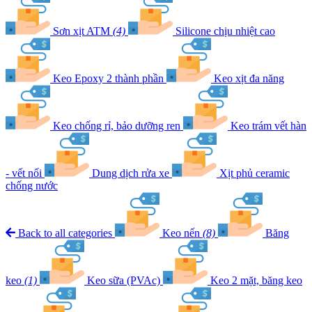
Sơn xịt ATM
(4)
Silicone chịu nhiệt cao
Keo Epoxy 2 thành phần
Keo xịt đa năng
Keo chống rỉ, bảo dưỡng ren
Keo trám vết hàn
- vết nối
Dung dịch rửa xe
Xịt phủ ceramic
chống nước
Back to all categories
Keo nến
(8)
Băng
keo
(1)
Keo sữa (PVAc)
Keo 2 mặt, băng keo