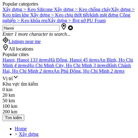
Popular categories
Xây dựng > Keo Silicone
Xây dựng > Keo chống cháy
Xây dựng >
Keo trám khe
Xây dựng > Keo chịu thời tiết/kính mặt đựng
Công
nghiệp > Keo khóa ren
Xây dựng > Bọt nở PU Foam
Enter
1
more character to search...
Listings near me
All locations
Popular cities
Hanoi, Hanoi
133 items
Hà Đông, Hanoi
45 items
An Bình, Ho Chi
Minh
4 items
Ho Chi Minh City, Ho Chi Minh
3 items
Bình Chánh
Hai, Ho Chi Minh
2 items
An Phú Đông, Ho Chi Minh
2 items
Vị trí
Khu vực tìm kiếm
0 km
20 km
50 km
100 km
200 km
Tìm kiếm
Home
>
Xây dựng