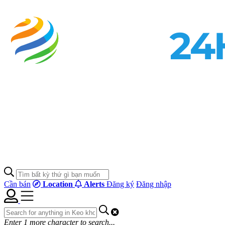
Cần bán
Location
Alerts
Đăng ký
Đăng nhập
Enter
1
more character to search...