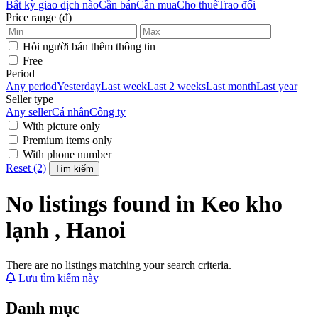
Bất kỳ giao dịch nào
Cần bán
Cần mua
Cho thuê
Trao đổi
Price range (đ)
Hỏi người bán thêm thông tin
Free
Period
Any period
Yesterday
Last week
Last 2 weeks
Last month
Last year
Seller type
Any seller
Cá nhân
Công ty
With picture only
Premium items only
With phone number
Reset (2)
Tìm kiếm
No listings found in Keo kho
lạnh , Hanoi
There are no listings matching your search criteria.
Lưu tìm kiếm này
Danh mục