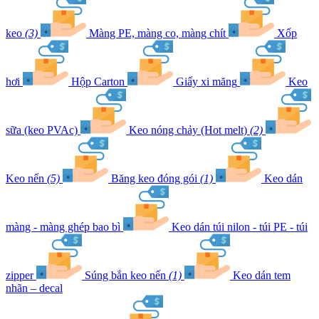
keo
(3)
Màng PE, màng co, màng chít
Xốp
hơi
Hộp Carton
Giấy xi măng
Keo
sữa (keo PVAc)
Keo nóng chảy (Hot melt)
(2)
Keo nến
(5)
Băng keo đóng gói
(1)
Keo dán
màng - màng ghép bao bì
Keo dán túi nilon - túi PE - túi
zipper
Súng bắn keo nến
(1)
Keo dán tem
nhãn – decal