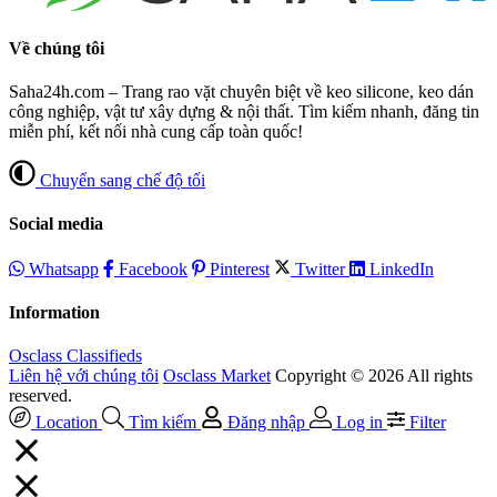
Về chúng tôi
Saha24h.com – Trang rao vặt chuyên biệt về keo silicone, keo dán
công nghiệp, vật tư xây dựng & nội thất. Tìm kiếm nhanh, đăng tin
miễn phí, kết nối nhà cung cấp toàn quốc!
Chuyển sang chế độ tối
Social media
Whatsapp
Facebook
Pinterest
Twitter
LinkedIn
Information
Osclass Classifieds
Liên hệ với chúng tôi
Osclass Market
Copyright © 2026 All rights
reserved.
Location
Tìm kiếm
Đăng nhập
Log in
Filter