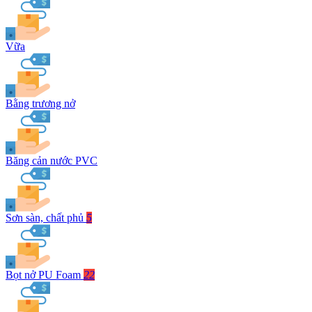
Vữa
Bằng trương nở
Băng cản nước PVC
Sơn sàn, chất phủ
5
Bọt nở PU Foam
22