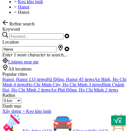
>
Keo kho lạnh
>
Hanoi
>
Hanoi
Refine search
Keyword
Location
Enter
1
more character to search...
Listings near me
All locations
Popular cities
Hanoi, Hanoi
133 items
Hà Đông, Hanoi
45 items
An Bình, Ho Chi
Minh
4 items
Ho Chi Minh City, Ho Chi Minh
3 items
Bình Chánh
Hai, Ho Chi Minh
2 items
An Phú Đông, Ho Chi Minh
2 items
Radius
Danh mục
Xây dựng > Keo kho lạnh