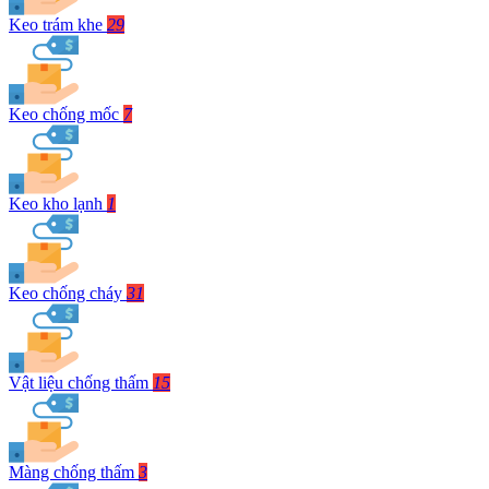
Keo trám khe
29
Keo chống mốc
7
Keo kho lạnh
1
Keo chống cháy
31
Vật liệu chống thấm
15
Màng chống thấm
3