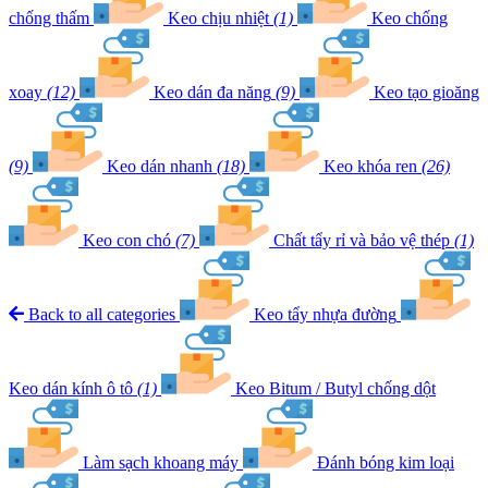
chống thấm
Keo chịu nhiệt
(1)
Keo chống
xoay
(12)
Keo dán đa năng
(9)
Keo tạo gioăng
(9)
Keo dán nhanh
(18)
Keo khóa ren
(26)
Keo con chó
(7)
Chất tẩy rỉ và bảo vệ thép
(1)
Back to all categories
Keo tẩy nhựa đường
Keo dán kính ô tô
(1)
Keo Bitum / Butyl chống dột
Làm sạch khoang máy
Đánh bóng kim loại