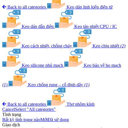
Back to all categories
Keo dán linh kiện điện tử
Keo dán dẫn điện
Keo tản nhiệt CPU / IC
Keo cách nhiệt, chống cháy
Keo chịu nhiệt
(2)
Keo silicone phủ mạch
Keo bảo vệ bo mạch
(1)
Keo chống rung – cố định dây
(1)
Back to all categories
Thợ nhôm kính
Cancel
Select "All categories"
Tình trạng
Bất kỳ tình trạng nào
Mới
Đã sử dụng
Giao dịch