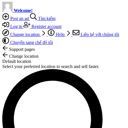
Welcome!
Post an ad
Tìm kiếm
Log in
Register account
Change location
Help
Liên hệ với chúng tôi
Chuyển sang chế độ tối
Support pages
Change location
Default location
Select your preferred location to search and sell faster.