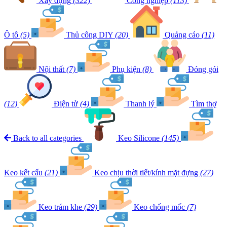
Xây dựng
(322)
Công nghiệp
(113)
Ô tô
(5)
Thủ công DIY
(20)
Quảng cáo
(11)
Nội thất
(7)
Phụ kiện
(8)
Đóng gói
(12)
Điện tử
(4)
Thanh lý
Tìm thợ
Back to all categories
Keo Silicone
(145)
Keo kết cấu
(21)
Keo chịu thời tiết/kính mặt đựng
(27)
Keo trám khe
(29)
Keo chống mốc
(7)