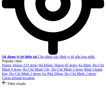
Sử dụng vị trí hiện tại
Cho phép xác định vị trí gần bạn nhất.
Popular cities
Hanoi, Hanoi
133 items
Hà Đông, Hanoi
45 items
An Bình, Ho Chi
Minh
4 items
Ho Chi Minh City, Ho Chi Minh
3 items
Bình Chánh
Hai, Ho Chi Minh
2 items
An Phú Đông, Ho Chi Minh
2 items
Clean default location
Filter results