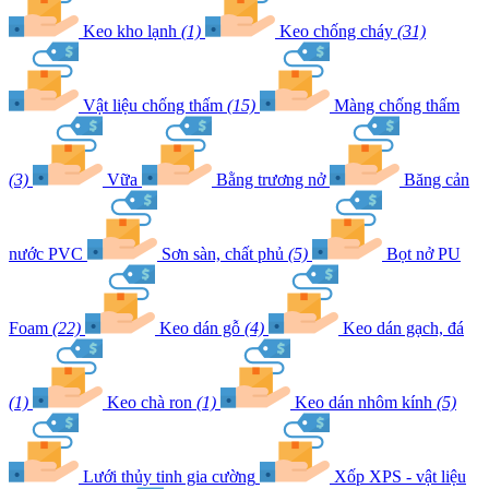
Keo kho lạnh
(1)
Keo chống cháy
(31)
Vật liệu chống thấm
(15)
Màng chống thấm
(3)
Vữa
Bằng trương nở
Băng cản
nước PVC
Sơn sàn, chất phủ
(5)
Bọt nở PU
Foam
(22)
Keo dán gỗ
(4)
Keo dán gạch, đá
(1)
Keo chà ron
(1)
Keo dán nhôm kính
(5)
Lưới thủy tinh gia cường
Xốp XPS - vật liệu